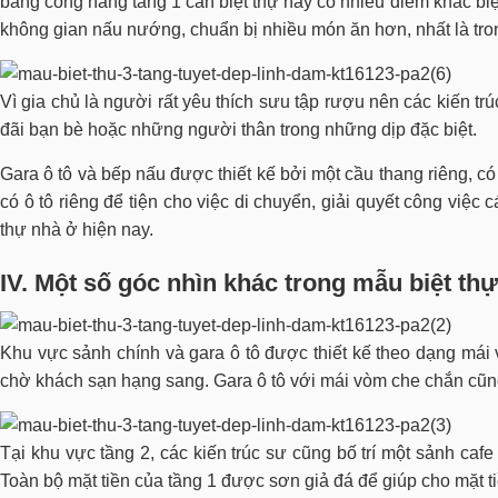
bằng công năng tầng 1 căn biệt thự này có nhiều điểm khác biệ
không gian nấu nướng, chuẩn bị nhiều món ăn hơn, nhất là tron
Vì gia chủ là người rất yêu thích sưu tập rượu nên các kiến tr
đãi bạn bè hoặc những người thân trong những dịp đặc biệt.
Gara ô tô và bếp nấu được thiết kế bởi một cầu thang riêng, 
có ô tô riêng để tiện cho việc di chuyển, giải quyết công việc c
thự nhà ở hiện nay.
IV. Một số góc nhìn khác trong mẫu biệt th
Khu vực sảnh chính và gara ô tô được thiết kế theo dạng mái v
chờ khách sạn hạng sang. Gara ô tô với mái vòm che chắn cũng
Tại khu vực tầng 2, các kiến trúc sư cũng bố trí một sảnh caf
Toàn bộ mặt tiền của tầng 1 được sơn giả đá để giúp cho mặt t