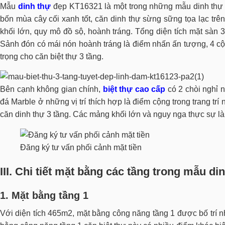
Mẫu
dinh thự
đẹp KT16321 là một trong những mẫu dinh thự 
bốn mùa cây cối xanh tốt, căn dinh thự sừng sững tọa lạc trê
khối lớn, quy mô đồ sộ, hoành tráng. Tổng diện tích mặt sàn
Sảnh đón có mái nón hoành tráng là điểm nhấn ấn tượng, 4 cột
trọng cho căn biệt thự 3 tầng.
Bên cạnh không gian chính,
biệt thự cao cấp
có 2 chòi nghỉ n
đá Marble ở những vị trí thích hợp là điểm cộng trong trang trí
căn dinh thự 3 tầng. Các mảng khối lớn và nguy nga thực sự là
Đăng ký tư vấn phối cảnh mặt tiền
III. Chi tiết mặt bằng các tầng trong mẫu d
1. Mặt bằng tầng 1
Với diện tích 465m2, mặt bằng công năng tầng 1 được bố trí n