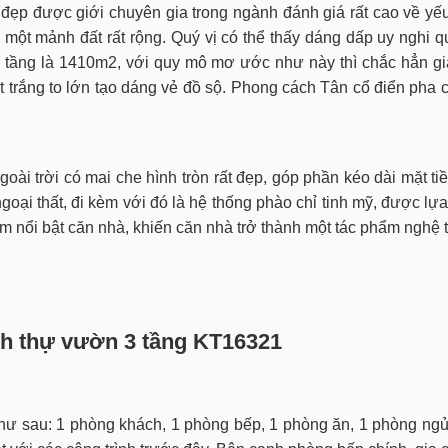
đẹp được giới chuyên gia trong ngành đánh giá rất cao về y
n một mảnh đất rất rộng. Quý vị có thể thấy dáng dấp uy nghi
 3 tầng là 1410m2, với quy mô mơ ước như này thì chắc hẳn gi
 trắng to lớn tạo dáng vẻ đồ sộ. Phong cách Tân cổ điển pha c
goài trời có mai che hình tròn rất đẹp, góp phần kéo dài mặt tiề
 ngoại thất, đi kèm với đó là hệ thống phào chỉ tinh mỹ, được l
m nổi bật căn nhà, khiến căn nhà trở thành một tác phẩm nghệ t
inh thự vườn 3 tầng
KT16321
hư sau: 1 phòng khách, 1 phòng bếp, 1 phòng ăn, 1 phòng ngủ,