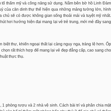
ếu tố thẩm mỹ và công năng sử dụng. Nằm bên bờ hồ Linh Đà
 quý của căn dinh thự thể hiện qua những mảng tường lớn, hình
a chủ sẽ có được không gian sống thoải mái và tuyệt mỹ nhất.
hút hơi hướng hiện đại mang lại vẻ trẻ trung, mới mẻ đầy sang
n biệt thự, khiến ngoại thất lại càng nguy nga, tráng lệ hơn. Ố
ựa chọn rất thích hợp để mang lại vẻ đẹp đẳng cấp, cao sang cho
huật thực thụ.
 1 phòng rượu và 2 nhà vệ sinh. Cách bài trí và phân chia mặt