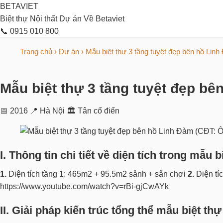
BETAVIET
Biệt thự
Nội thất
Dự án
Về Betaviet
📞 0915 010 800
Trang chủ
›
Dự án
›
Mẫu biệt thự 3 tầng tuyệt đẹp bên hồ Li
Mẫu biệt thự 3 tầng tuyệt đẹp b
📅 2016
📍 Hà Nội
🏛 Tân cổ điển
I
.
Thông tin chi tiết về diện tích trong mẫu 
1.
Diện tích tầng 1: 465m2 + 95.5m2 sảnh + sân chơi
2.
Diện tí
https://www.youtube.com/watch?v=rBi-gjCwAYk
II. Giải pháp kiến trúc tổng thể mẫu biệt t