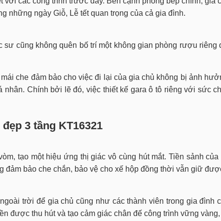
t với các công trình trước đây. Bên cạnh phòng bếp chính, gia 
g những ngày Giỗ, Lễ tết quan trọng của cả gia đình.
úc sư cũng không quên bố trí một không gian phòng rượu riêng đ
có mái che đảm bảo cho việc đi lại của gia chủ không bị ảnh h
á nhân. Chính bởi lẽ đó, việc thiết kế gara ô tô riêng với sức c
ự đẹp 3 tầng
KT16321
òm, tạo một hiệu ứng thị giác vô cùng hút mắt. Tiền sảnh của 
 đảm bảo che chắn, bảo vệ cho xế hộp đồng thời vẫn giữ được 
e ngoài trời để gia chủ cũng như các thành viên trong gia đình
iền được thu hút và tạo cảm giác chân đế công trình vững vàng