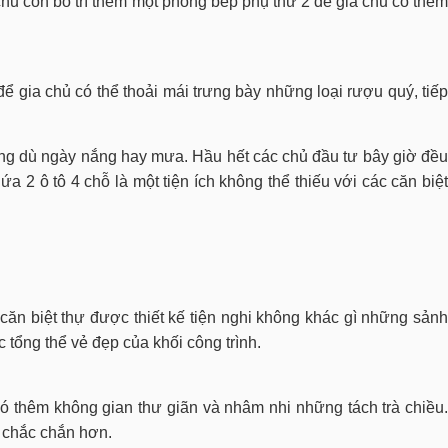
chủ còn bố trí thêm một phòng bếp phụ thứ 2 để gia chủ có thêm
ể gia chủ có thể thoải mái trưng bày những loại rượu quý, tiếp
ưởng dù ngày nắng hay mưa. Hầu hết các chủ đầu tư bây giờ đều
hứa 2 ô tô 4 chỗ là một tiện ích không thể thiếu với các căn biệt
căn biệt thự được thiết kế tiện nghi không khác gì những sảnh
tổng thể vẻ đẹp của khối công trình.
 có thêm không gian thư giãn và nhâm nhi những tách trà chiều.
, chắc chắn hơn.