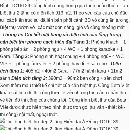
Bình TC16139 Công trình đang trong quá trình hoàn thiện, căn
biệt thự 2 tầng có diện tích 913 m2. Theo yêu cẩu của chủ đầu
tư, các kiến trúc sư đã lên bản phối cảnh 3D vô cùng ấn tượng.
Biệt thự vườn
với các mặt đón nắng, gió vô cùng thoáng mát.
Thông tin Chi tiết mặt bằng và diện tích các tầng trong
căn biệt thự
phong cách hiện đại
Tầng 1:
Phòng khách + 1
phòng bếp ăn + 2 phòng ngủ + 4 WC + 1 phòng karaoke + 1
Gara.
Tầng 2:
Phòng sinh hoạt chung + 4 phòng ngủ+ 4 WC
VIP + 1 phòng làm việc + 2 phòng thay đồ + sân chơi.
Diện
tích tầng 1:
405m2 + 40m2 Gara + 77m2 hành lang + 11m2
sảnh
Diện tích tầng 2:
390m2 + 90m2 ban công + sân chơi
Xem thêm
mẫu thiết kế chi tiết
của căn biệt thự. Cùng Beta Việt
khảo sát tiến độ thi công thực tế với những hình ảnh chân thực
về tiến độ thi công của chúng tôi. Công trình biệt thự của Beta
Việt được thực hiện theo hình thức tron gói (tư vấn - thiết kế -
thi công)
nội thất
, ngoại thất.