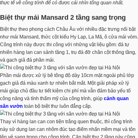
thực tế về công trình để có được cái nhìn tổng quan nhất.
Biệt thự mái Mansard 2 tầng sang trọng
Biệt thự theo phong cách Châu Âu với nhiều đặc trưng nổi bật
như mái Mansard, thức cột kiểu Hy Lạp, La Mã, ô cửa mái vòm.
Công trình này được thi công với những vật liệu gồm: đá tự
nhiên hàng lan can sảnh tầng 1, trụ đá đỡ chân cột thông tầng,
và gạch giả đá phần mái.
Phần mái được xử lý bê tông độ dày 10cm mặt ngoài phủ lớp
gạch giả đá màu xanh tự nhiên bắt mắt. Một giải pháp xử lý
mái giúp chủ đầu tư tiết kiệm chi phí mà vẫn đảm bảo yếu tố
công năng và tính thẩm mỹ của công trình, giúp
cảnh quan
sân vườn
toàn bộ biệt thự luôn đẳng cấp
.
Thay vì hàng lan can con tiện trắng quen thuộc, thì công trình
này sử dụng lan can nhôm đúc tạo điểm nhấn mềm mại và tôn
lên vẻ sang trọng cho công trình. Căn biệt thự 2 tầng này cũng