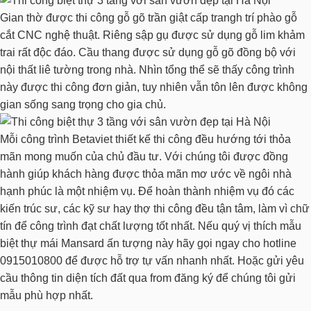
Gian thờ được thi công gỗ gõ trần giật cấp trangh trí phào gỗ
cắt CNC nghệ thuật. Riêng sập gụ được sử dụng gỗ lim khảm
trai rất độc đáo. Cầu thang được sử dụng gỗ gõ đồng bộ với
nội thất liê tường trong nhà. Nhìn tổng thể sẽ thấy công trình
này được thi công đơn giản, tuy nhiên vẫn tôn lên được không
gian sống sang trọng cho gia chủ.
Mỗi công trình Betaviet thiết kế thi công đều hướng tới thỏa
mãn mong muốn của chủ đầu tư. Với chúng tôi được đồng
hành giúp khách hàng được thỏa mãn mơ ước về ngôi nhà
hạnh phúc là một nhiệm vụ. Để hoàn thành nhiệm vụ đó các
kiến trúc sư, các kỹ sư hay thợ thi công đều tận tâm, làm vì chữ
tín để công trình đạt chất lượng tốt nhất. Nếu quý vị thích mẫu
biệt thự mái Mansard ấn tượng này hãy gọi ngay cho hotline
0915010800 để được hỗ trợ tự vấn nhanh nhất. Hoặc gửi yêu
cầu thông tin diện tích đất qua from đăng ký để chúng tôi gửi
mẫu phù hợp nhất.