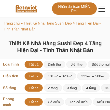
Nhận dự toán MIỄN
PHÍ
Trang chủ
» Thiết Kế Nhà Hàng Sushi Đẹp 4 Tầng Hiện Đại -
Tinh Thần Nhật Bản
Thiết Kế Nhà Hàng Sushi Đẹp 4 Tầng
Hiện Đại - Tinh Thần Nhật Bản
Loại hình
Tất cả
Dinh thự
Biệt thự
Biệt thự ng
Diện tích
Tất cả
181m² – 320m²
321m² – 500m²
Số tầng
Tất cả
2 tầng
3 tầng
4 tầng
>5
Phong
Tất cả
Cổ điển
Tân cổ điển
Kiểu Ph
cách