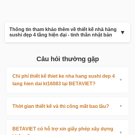
Thông tin tham khảo thêm về thiết kế nhà hàng
▼
sushi đẹp 4 tầng hiện đại - tinh thần nhật bản
Câu hỏi thường gặp
Thiết Kế Nhà Hàng Sushi Đẹp 4 Tầng
Hiện Đại - Tinh Thần Nhật Bản - Giải
pháp thiết kế chuyên sâu từ BETAVIET
Chi phí thiết kế thiet ke nha hang sushi dep 4
tang hien dai kt16083 tại BETAVIET?
BETAVIET với 15 năm kinh nghiệm đã phát triển quy
trình tư vấn 7 bước giúp khách hàng đưa ra quyết
định chính xác. Phong cách nội thất
Phong Cách
Thời gian thiết kế và thi công mất bao lâu?
Japandi
kết hợp tinh tế Nhật Bản và Bắc Âu là lựa
chọn lý tưởng cho nhà hàng sushi hiện đại, tinh tế.
BETAVIET có hỗ trợ xin giấy phép xây dựng
Điểm nổi bật của nhóm mẫu thiết kế