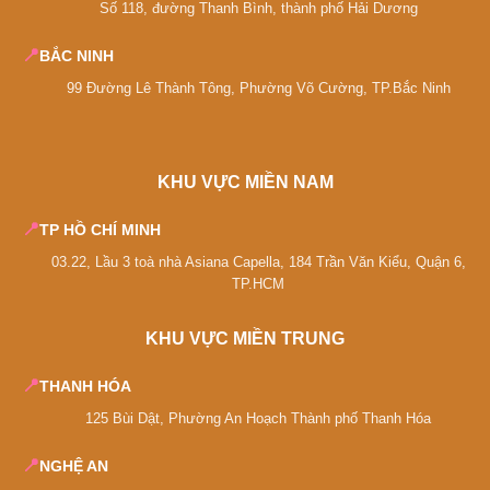
Số 118, đường Thanh Bình, thành phố Hải Dương
tiến độ tuần.
Bước 7 - Nghiệm thu & bàn giao:
Bàn giao kèm
📍
BẮC NINH
sổ bảo hành.
99 Đường Lê Thành Tông, Phường Võ Cường, TP.Bắc Ninh
Chi phí tham khảo
Chi phí biến động theo phong cách, vật liệu và địa
KHU VỰC MIỀN NAM
phương. BETAVIET công khai bảng giá và sẵn sàng
📍
TP HỒ CHÍ MINH
bóc tách chi tiết từng hạng mục. Khách hàng sử
dụng gói
Thi Công Tổng Thầu
(thiết kế + thi công +
03.22, Lầu 3 toà nhà Asiana Capella, 184 Trần Văn Kiểu, Quận 6,
TP.HCM
nội thất) được
miễn phí thiết kế
và giảm 5-8% chi
phí so với thuê lẻ ba đơn vị khác nhau.
KHU VỰC MIỀN TRUNG
Bảo hành và hỗ trợ sau bàn giao
📍
THANH HÓA
BETAVIET bảo hành kết cấu 10 năm, hoàn thiện 5
125 Bùi Dật, Phường An Hoạch Thành phố Thanh Hóa
năm, hệ thống MEP 2 năm. Sau bảo hành, đội ngũ
📍
NGHỆ AN
kỹ thuật vẫn hỗ trợ trọn đời với chi phí linh kiện minh