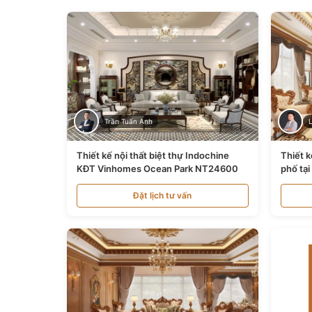
Trần Tuấn Anh
Thiết kế nội thất biệt thự Indochine
Thiết k
KĐT Vinhomes Ocean Park NT24600
phố tạ
Đặt lịch tư vấn