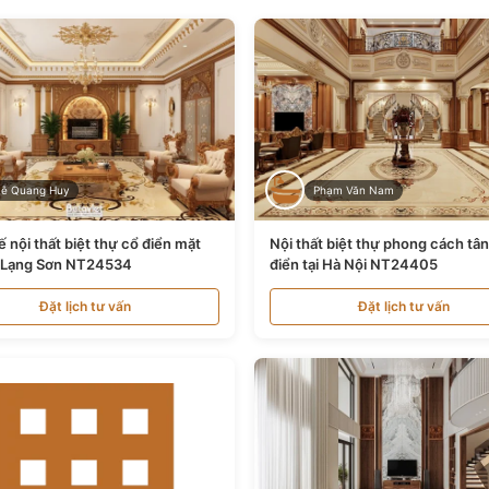
Lê Quang Huy
Phạm Văn Nam
ế nội thất biệt thự cổ điển mặt
Nội thất biệt thự phong cách tâ
i Lạng Sơn NT24534
điển tại Hà Nội NT24405
Đặt lịch tư vấn
Đặt lịch tư vấn