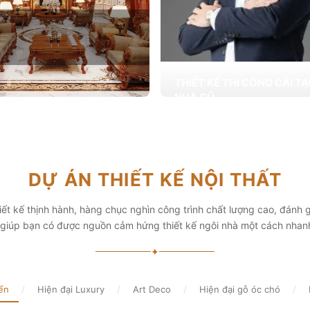
THIẾT KẾ THI CÔNG CẢI T
NHÀ CŨ
Hơn 2.000 dự án cải tạo nhà ở được
T KẾ THI CÔNG NỘI THẤT
khai trong tổng công trình 10.000 s
ấp các giải pháp theo phong cách
chọn từ các gia đình
i thiết kế nội thất thông minh mang
hẩm mỹ cao
Xem chi tiết
DỰ ÁN THIẾT KẾ NỘI THẤT
chi tiết
ết kế thịnh hành, hàng chục nghìn công trình chất lượng cao, đánh g
, giúp bạn có được nguồn cảm hứng thiết kế ngôi nhà một cách nhan
✦
ển
/
Hiện đại Luxury
/
Art Deco
/
Hiện đại gỗ óc chó
/