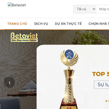
TRANG CHỦ
DỊCH VỤ
DỰ ÁN THỰC TẾ
CHỌN NHÀ T
‹