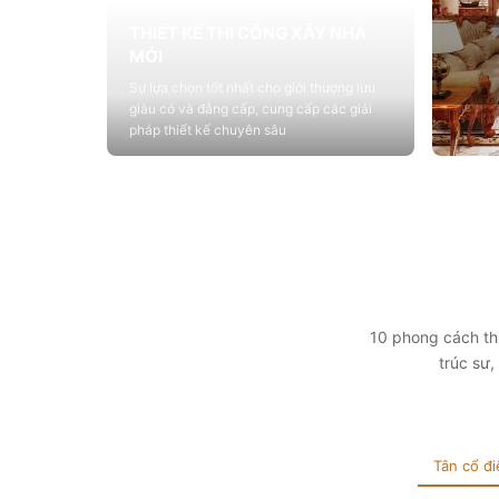
THIẾT KẾ THI CÔNG XÂY NHÀ
MỚI
Sự lựa chọn tốt nhất cho giới thượng lưu
giàu có và đẳng cấp, cung cấp các giải
pháp thiết kế chuyên sâu
Xem chi tiết
THIẾ
Cung c
sống vớ
tính t
Xem 
10 phong cách thi
trúc sư
Tân cổ đi