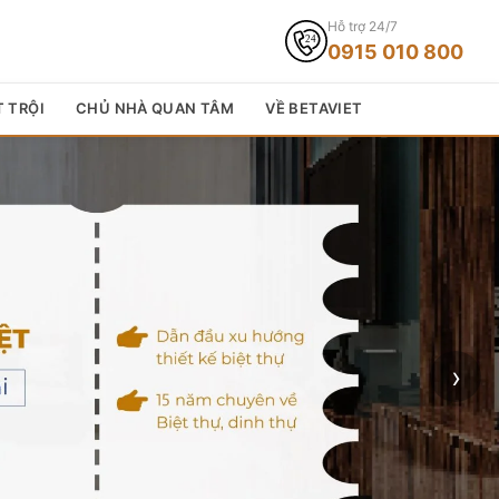
Hỗ trợ 24/7
0915 010 800
T TRỘI
CHỦ NHÀ QUAN TÂM
VỀ BETAVIET
›