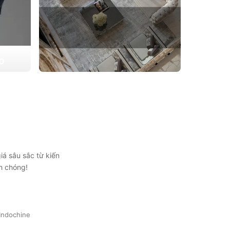
ẠO
 triển
THIẾT KẾ THI CÔNG CĂN HỘ
ự lựa
CHUNG CƯ
Giải pháp tối ưu cho không gian sống hiện
đại, tối ưu diện tích và thẩm mỹ
Xem chi tiết
iá sâu sắc từ kiến
h chóng!
Indochine