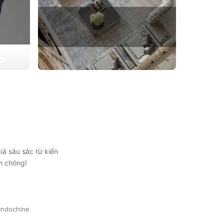
ẠO
 triển
THIẾT KẾ THI CÔNG CĂN HỘ
ự lựa
CHUNG CƯ
Giải pháp tối ưu cho không gian sống hiện
đại, tối ưu diện tích và thẩm mỹ
Xem chi tiết
iá sâu sắc từ kiến
h chóng!
Indochine