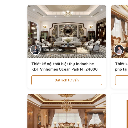
Trần Tuấn Anh
Thiết kế nội thất biệt thự Indochine
Thiết k
KĐT Vinhomes Ocean Park NT24600
phố tạ
Đặt lịch tư vấn