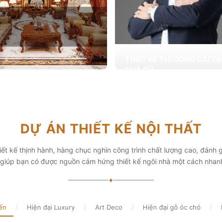
THIẾT KẾ THI CÔNG CẢI T
NHÀ CŨ
Hơn 2.000 dự án cải tạo nhà ở được
T KẾ THI CÔNG NỘI THẤT
khai trong tổng công trình 10.000 s
ấp các giải pháp theo phong cách
chọn từ các gia đình
i thiết kế nội thất thông minh mang
hẩm mỹ cao
Xem chi tiết
DỰ ÁN THIẾT KẾ NỘI THẤT
chi tiết
ết kế thịnh hành, hàng chục nghìn công trình chất lượng cao, đánh g
, giúp bạn có được nguồn cảm hứng thiết kế ngôi nhà một cách nhan
✦
ển
/
Hiện đại Luxury
/
Art Deco
/
Hiện đại gỗ óc chó
/