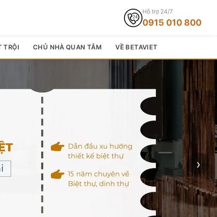
Hỗ trợ 24/7
0915 010 800
T TRỘI
CHỦ NHÀ QUAN TÂM
VỀ BETAVIET
›