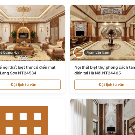
Lê Quang Huy
Phạm Văn Nam
ế nội thất biệt thự cổ điển mặt
Nội thất biệt thự phong cách tâ
i Lạng Sơn NT24534
điển tại Hà Nội NT24405
Đặt lịch tư vấn
Đặt lịch tư vấn