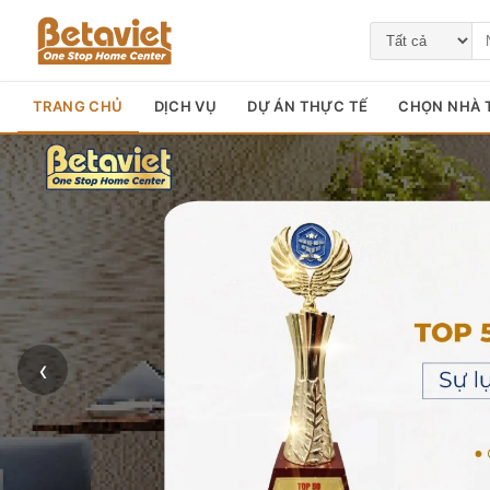
TRANG CHỦ
DỊCH VỤ
DỰ ÁN THỰC TẾ
CHỌN NHÀ T
‹