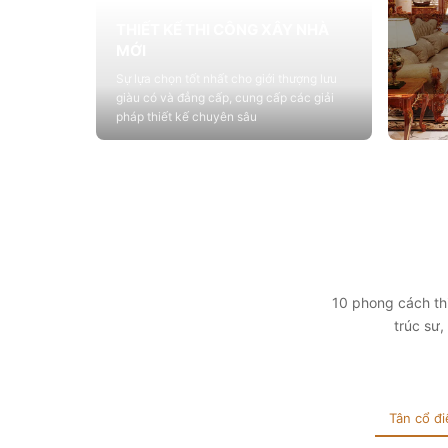
THIẾT KẾ THI CÔNG XÂY NHÀ
MỚI
Sự lựa chọn tốt nhất cho giới thượng lưu
giàu có và đẳng cấp, cung cấp các giải
pháp thiết kế chuyên sâu
Xem chi tiết
THIẾ
Cung c
sống vớ
tính t
Xem 
10 phong cách thi
trúc sư
Tân cổ đi