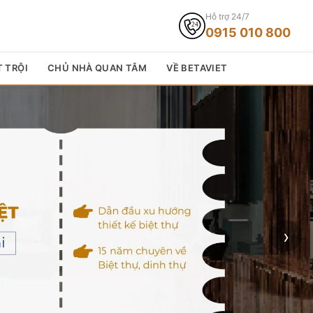
Hỗ trợ 24/7
0915 010 800
T TRỘI
CHỦ NHÀ QUAN TÂM
VỀ BETAVIET
›