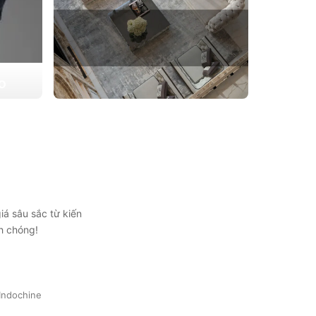
ẠO
 triển
THIẾT KẾ THI CÔNG CĂN HỘ
ự lựa
CHUNG CƯ
Giải pháp tối ưu cho không gian sống hiện
đại, tối ưu diện tích và thẩm mỹ
Xem chi tiết
iá sâu sắc từ kiến
h chóng!
Indochine