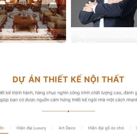
THIẾT KẾ THI CÔNG CẢI T
NHÀ CŨ
Hơn 2.000 dự án cải tạo nhà ở được
T KẾ THI CÔNG NỘI THẤT
khai trong tổng công trình 10.000 s
ấp các giải pháp theo phong cách
chọn từ các gia đình
i thiết kế nội thất thông minh mang
hẩm mỹ cao
Xem chi tiết
DỰ ÁN THIẾT KẾ NỘI THẤT
chi tiết
ết kế thịnh hành, hàng chục nghìn công trình chất lượng cao, đánh g
, giúp bạn có được nguồn cảm hứng thiết kế ngôi nhà một cách nhan
✦
ển
/
Hiện đại Luxury
/
Art Deco
/
Hiện đại gỗ óc chó
/