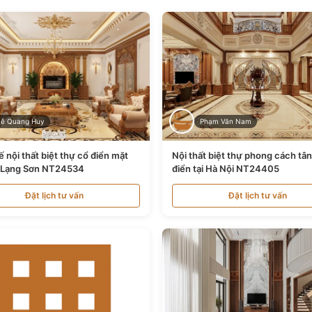
Lê Quang Huy
Phạm Văn Nam
ế nội thất biệt thự cổ điển mặt
Nội thất biệt thự phong cách tâ
i Lạng Sơn NT24534
điển tại Hà Nội NT24405
Đặt lịch tư vấn
Đặt lịch tư vấn