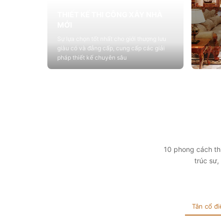
THIẾT KẾ THI CÔNG XÂY NHÀ
MỚI
Sự lựa chọn tốt nhất cho giới thượng lưu
giàu có và đẳng cấp, cung cấp các giải
pháp thiết kế chuyên sâu
Xem chi tiết
THIẾ
Cung c
sống vớ
tính t
Xem 
10 phong cách thi
trúc sư
Tân cổ đi