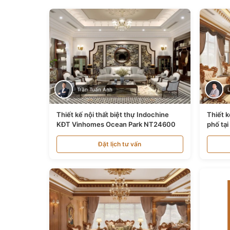
Trần Tuấn Anh
Thiết kế nội thất biệt thự Indochine
Thiết k
KĐT Vinhomes Ocean Park NT24600
phố tạ
Đặt lịch tư vấn