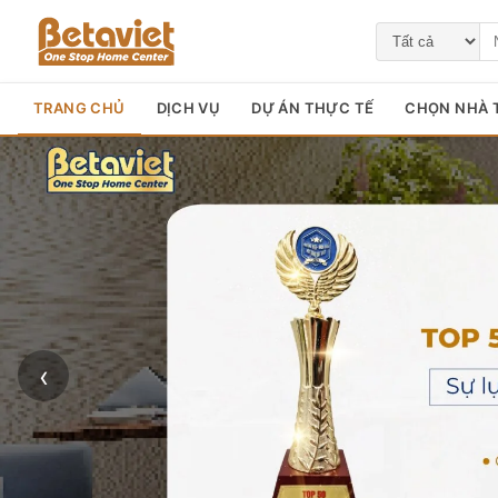
TRANG CHỦ
DỊCH VỤ
DỰ ÁN THỰC TẾ
CHỌN NHÀ T
‹