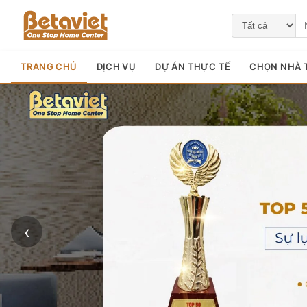
TRANG CHỦ
DỊCH VỤ
DỰ ÁN THỰC TẾ
CHỌN NHÀ T
‹