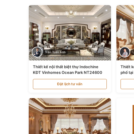
Trần Tuấn Anh
Thiết kế nội thất biệt thự Indochine
Thiết k
KĐT Vinhomes Ocean Park NT24600
phố tạ
Đặt lịch tư vấn