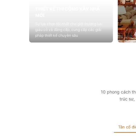
THIẾT KẾ THI CÔNG XÂY NHÀ
MỚI
Sự lựa chọn tốt nhất cho giới thượng lưu
giàu có và đẳng cấp, cung cấp các giải
pháp thiết kế chuyên sâu
Xem chi tiết
THIẾ
Cung c
sống vớ
tính t
Xem 
10 phong cách thi
trúc sư
Tân cổ đi