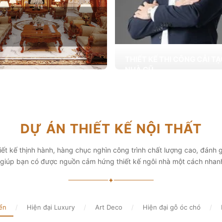
THIẾT KẾ THI CÔNG CẢI T
NHÀ CŨ
Hơn 2.000 dự án cải tạo nhà ở được
T KẾ THI CÔNG NỘI THẤT
khai trong tổng công trình 10.000 s
ấp các giải pháp theo phong cách
chọn từ các gia đình
i thiết kế nội thất thông minh mang
hẩm mỹ cao
Xem chi tiết
DỰ ÁN THIẾT KẾ NỘI THẤT
chi tiết
ết kế thịnh hành, hàng chục nghìn công trình chất lượng cao, đánh g
, giúp bạn có được nguồn cảm hứng thiết kế ngôi nhà một cách nhan
✦
ển
/
Hiện đại Luxury
/
Art Deco
/
Hiện đại gỗ óc chó
/