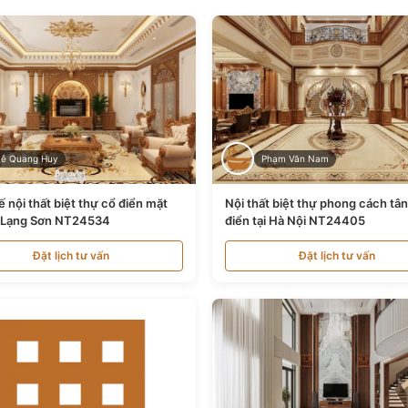
Lê Quang Huy
Phạm Văn Nam
ế nội thất biệt thự cổ điển mặt
Nội thất biệt thự phong cách tâ
i Lạng Sơn NT24534
điển tại Hà Nội NT24405
Đặt lịch tư vấn
Đặt lịch tư vấn