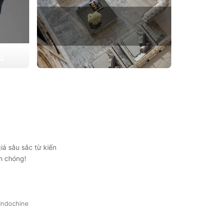
ẠO
 triển
THIẾT KẾ THI CÔNG CĂN HỘ
ự lựa
CHUNG CƯ
Giải pháp tối ưu cho không gian sống hiện
đại, tối ưu diện tích và thẩm mỹ
Xem chi tiết
iá sâu sắc từ kiến
h chóng!
Indochine