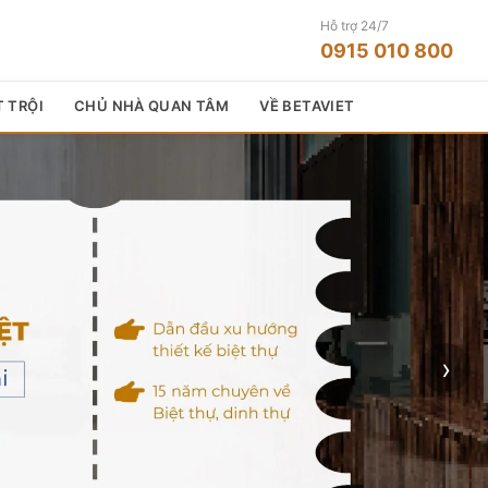
Hỗ trợ 24/7
0915 010 800
T TRỘI
CHỦ NHÀ QUAN TÂM
VỀ BETAVIET
›