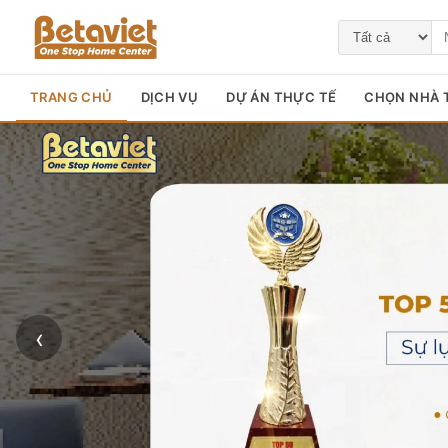
TRANG CHỦ
DỊCH VỤ
DỰ ÁN THỰC TẾ
CHỌN NHÀ T
‹