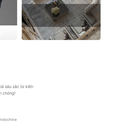
ẠO
 triển
THIẾT KẾ THI CÔNG CĂN HỘ
ự lựa
CHUNG CƯ
Giải pháp tối ưu cho không gian sống hiện
đại, tối ưu diện tích và thẩm mỹ
Xem chi tiết
iá sâu sắc từ kiến
h chóng!
Indochine