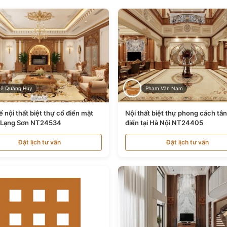
Lê Quang Huy
Phạm Văn Nam
ế nội thất biệt thự cổ điển mặt
Nội thất biệt thự phong cách tâ
i Lạng Sơn NT24534
điển tại Hà Nội NT24405
Đặt lịch tư vấn
Đặt lịch tư vấn