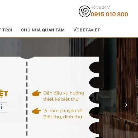
Hỗ trợ 24/7
0915 010 800
T TRỘI
CHỦ NHÀ QUAN TÂM
VỀ BETAVIET
›