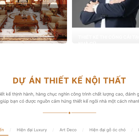
THIẾT KẾ THI CÔNG CẢI T
NHÀ CŨ
Hơn 2.000 dự án cải tạo nhà ở được
T KẾ THI CÔNG NỘI THẤT
khai trong tổng công trình 10.000 s
ấp các giải pháp theo phong cách
chọn từ các gia đình
i thiết kế nội thất thông minh mang
hẩm mỹ cao
Xem chi tiết
DỰ ÁN THIẾT KẾ NỘI THẤT
chi tiết
ết kế thịnh hành, hàng chục nghìn công trình chất lượng cao, đánh g
, giúp bạn có được nguồn cảm hứng thiết kế ngôi nhà một cách nhan
✦
ển
/
Hiện đại Luxury
/
Art Deco
/
Hiện đại gỗ óc chó
/