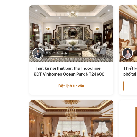
Trần Tuấn Anh
Thiết kế nội thất biệt thự Indochine
Thiết k
KĐT Vinhomes Ocean Park NT24600
phố tạ
Đặt lịch tư vấn