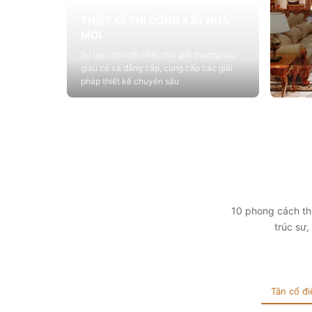
THIẾT KẾ THI CÔNG XÂY NHÀ
MỚI
Sự lựa chọn tốt nhất cho giới thượng lưu
giàu có và đẳng cấp, cung cấp các giải
pháp thiết kế chuyên sâu
Xem chi tiết
THIẾ
Cung c
sống vớ
tính t
Xem 
10 phong cách thi
trúc sư
Tân cổ đi