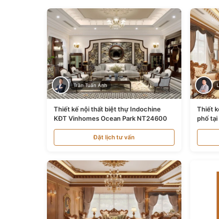
Trần Tuấn Anh
Thiết kế nội thất biệt thự Indochine
Thiết k
KĐT Vinhomes Ocean Park NT24600
phố tạ
Đặt lịch tư vấn