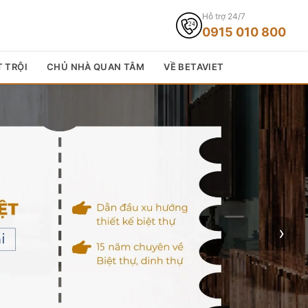
Hỗ trợ 24/7
0915 010 800
T TRỘI
CHỦ NHÀ QUAN TÂM
VỀ BETAVIET
›