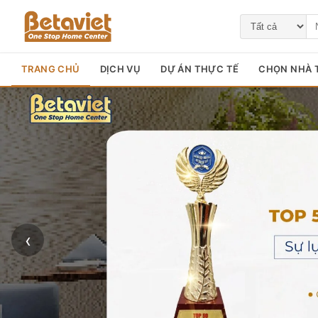
TRANG CHỦ
DỊCH VỤ
DỰ ÁN THỰC TẾ
CHỌN NHÀ T
‹