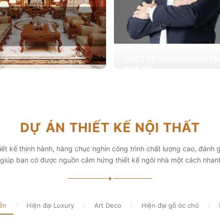
THIẾT KẾ THI CÔNG CẢI T
NHÀ CŨ
Hơn 2.000 dự án cải tạo nhà ở được
T KẾ THI CÔNG NỘI THẤT
khai trong tổng công trình 10.000 s
ấp các giải pháp theo phong cách
chọn từ các gia đình
i thiết kế nội thất thông minh mang
hẩm mỹ cao
Xem chi tiết
DỰ ÁN THIẾT KẾ NỘI THẤT
chi tiết
ết kế thịnh hành, hàng chục nghìn công trình chất lượng cao, đánh g
, giúp bạn có được nguồn cảm hứng thiết kế ngôi nhà một cách nhan
✦
ển
/
Hiện đại Luxury
/
Art Deco
/
Hiện đại gỗ óc chó
/