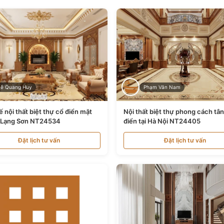
Lê Quang Huy
Phạm Văn Nam
ế nội thất biệt thự cổ điển mặt
Nội thất biệt thự phong cách tâ
i Lạng Sơn NT24534
điển tại Hà Nội NT24405
Đặt lịch tư vấn
Đặt lịch tư vấn