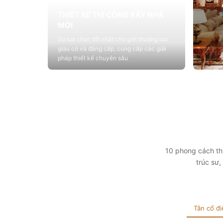
THIẾT KẾ THI CÔNG XÂY NHÀ
MỚI
Sự lựa chọn tốt nhất cho giới thượng lưu
giàu có và đẳng cấp, cung cấp các giải
pháp thiết kế chuyên sâu
Xem chi tiết
THIẾ
Cung c
sống vớ
tính t
Xem 
10 phong cách thi
trúc sư
Tân cổ đi