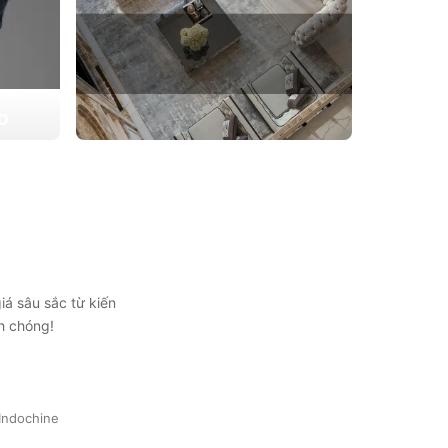
ẠO
 triển
THIẾT KẾ THI CÔNG CĂN HỘ
ự lựa
CHUNG CƯ
Giải pháp tối ưu cho không gian sống hiện
đại, tối ưu diện tích và thẩm mỹ
Xem chi tiết
iá sâu sắc từ kiến
h chóng!
Indochine