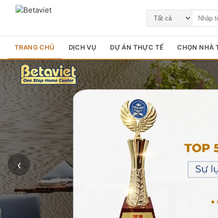
TRANG CHỦ
DỊCH VỤ
DỰ ÁN THỰC TẾ
CHỌN NHÀ T
‹