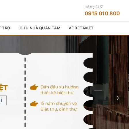
Hỗ trợ 24/7
0915 010 800
T TRỘI
CHỦ NHÀ QUAN TÂM
VỀ BETAVIET
›