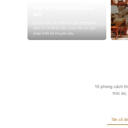
THIẾT KẾ THI CÔNG XÂY NHÀ
MỚI
Sự lựa chọn tốt nhất cho giới thượng lưu
giàu có và đẳng cấp, cung cấp các giải
pháp thiết kế chuyên sâu
Xem chi tiết
THIẾ
Cung c
sống vớ
tính t
Xem 
10 phong cách thi
trúc sư
Tân cổ đi