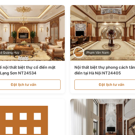
Lê Quang Huy
Phạm Văn Nam
ế nội thất biệt thự cổ điển mặt
Nội thất biệt thự phong cách tâ
i Lạng Sơn NT24534
điển tại Hà Nội NT24405
Đặt lịch tư vấn
Đặt lịch tư vấn