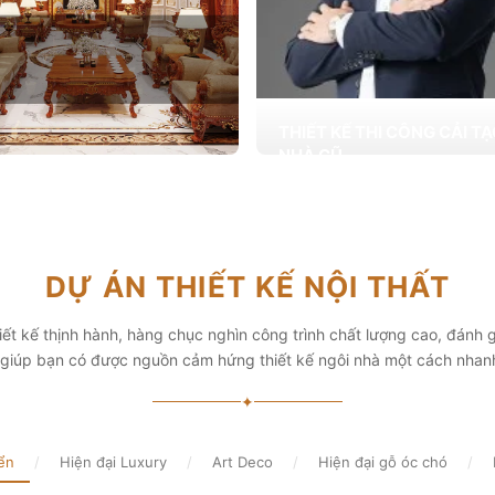
THIẾT KẾ THI CÔNG CẢI T
NHÀ CŨ
Hơn 2.000 dự án cải tạo nhà ở được
T KẾ THI CÔNG NỘI THẤT
khai trong tổng công trình 10.000 s
ấp các giải pháp theo phong cách
chọn từ các gia đình
i thiết kế nội thất thông minh mang
hẩm mỹ cao
Xem chi tiết
DỰ ÁN THIẾT KẾ NỘI THẤT
chi tiết
ết kế thịnh hành, hàng chục nghìn công trình chất lượng cao, đánh g
, giúp bạn có được nguồn cảm hứng thiết kế ngôi nhà một cách nhan
✦
ển
/
Hiện đại Luxury
/
Art Deco
/
Hiện đại gỗ óc chó
/