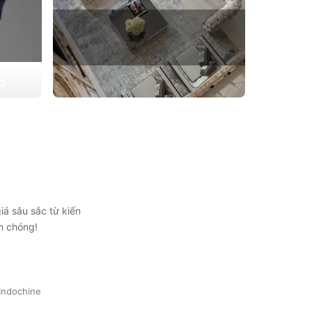
ẠO
 triển
THIẾT KẾ THI CÔNG CĂN HỘ
ự lựa
CHUNG CƯ
Giải pháp tối ưu cho không gian sống hiện
đại, tối ưu diện tích và thẩm mỹ
Xem chi tiết
iá sâu sắc từ kiến
h chóng!
Indochine