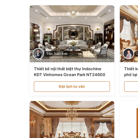
Trần Tuấn Anh
Thiết kế nội thất biệt thự Indochine
Thiết k
KĐT Vinhomes Ocean Park NT24600
phố tạ
Đặt lịch tư vấn