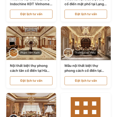
Indochine KĐT Vinhomes
cổ điển mặt phố tại Lạng
Ocean Park NT24600
Sơn NT24534
Đặt lịch tư vấn
Đặt lịch tư vấn
Phạm Văn Nam
Trương Đức Hiếu
Nội thất biệt thự phong
Mẫu nội thất biệt thự
cách tân cổ điển tại Hà
phong cách cổ điển tại
Nội NT24405
Bình Dương NT24532
Đặt lịch tư vấn
Đặt lịch tư vấn