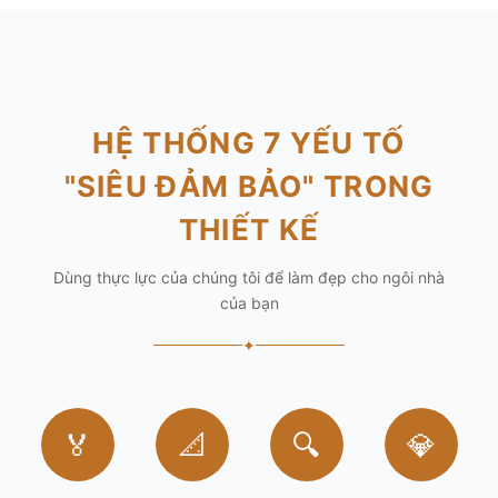
HỆ THỐNG 7 YẾU TỐ
"SIÊU ĐẢM BẢO" TRONG
THIẾT KẾ
Dùng thực lực của chúng tôi để làm đẹp cho ngôi nhà
của bạn
✦
🏅
📐
🔍
💎