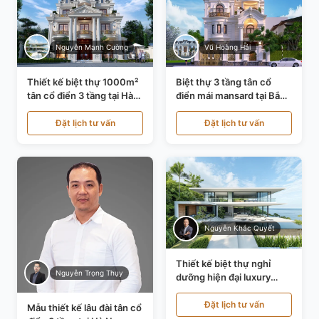
Nguyễn Mạnh Cường
Vũ Hoàng Hải
Thiết kế biệt thự 1000m²
Biệt thự 3 tầng tân cổ
tân cổ điển 3 tầng tại Hà
điển mái mansard tại Bắc
Nội KT21010
Ninh KT21198
Đặt lịch tư vấn
Đặt lịch tư vấn
Nguyễn Khắc Quyết
Thiết kế biệt thự nghỉ
Nguyễn Trọng Thụy
dưỡng hiện đại luxury
700m² tại Đà Nẵng
KT24616
Đặt lịch tư vấn
Mẫu thiết kế lâu đài tân cổ