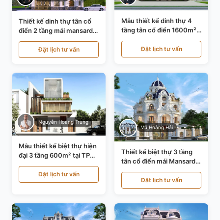
Mẫu thiết kế dinh thự 4
Thiết kế dinh thự tân cổ
tầng tân cổ điển 1600m²
điển 2 tầng mái mansard
tại Thanh Hóa KT20071
tại Bắc Ninh KT20084
Đặt lịch tư vấn
Đặt lịch tư vấn
Nguyễn Hoàng Trung
Vũ Hoàng Hải
Mẫu thiết kế biệt thự hiện
Thiết kế biệt thự 3 tầng
đại 3 tầng 600m² tại TP
tân cổ điển mái Mansard
Hồ Chí Minh KT24602
tại Thanh Hóa KT23104
Đặt lịch tư vấn
Đặt lịch tư vấn