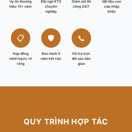
Uy tín thương
Đội ngũ KTS
Giám sát thi
Vật liệu cao
hiệu 15+ năm
chuyên
công 24/7
cấp nhập
nghiệp
khẩu
📋
🛡️
📞
Hợp đồng
Bảo hành 5
Hỗ trợ trọn
minh bạch, rõ
năm kết cấu
đời sau bàn
ràng
giao
QUY TRÌNH HỢP TÁC