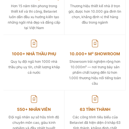
Hơn 15 năm tiên phong trong
Thương hiệu thiết kế nhà ở trọn
thiết kế và thi công, Betaviet
gói, được hơn 10.000 gia đình tin
luôn dẫn đầu xu hướng kiến tạo
chọn, khẳng định vị thế hàng
những ngôi nhà đẹp và đẳng cấp
đầu trong ngành
tại Việt Nam
1000+ NHÀ THẦU PHỤ
10.000+ M² SHOWROOM
Quy tụ đội ngũ hơn 1000 nhà
Showroom trải nghiệm rộng hơn
thầu phụ uy tín, chất lượng khắp
10.000m² — nơi trưng bày sản
cả nước
phẩm chất lượng đến từ hơn
1.000 thương hiệu nổi tiếng toàn
cầu
550+ NHÂN VIÊN
63 TỈNH THÀNH
Đội ngũ nhân sự sở hữu trình độ
Các công trình tiêu biểu của
chuyên môn cao, giàu kinh
Betaviet đã hiện diện ở khắp 63
nghiệm và đầy nhiệt huyết
tỉnh thành, khẳng định chất