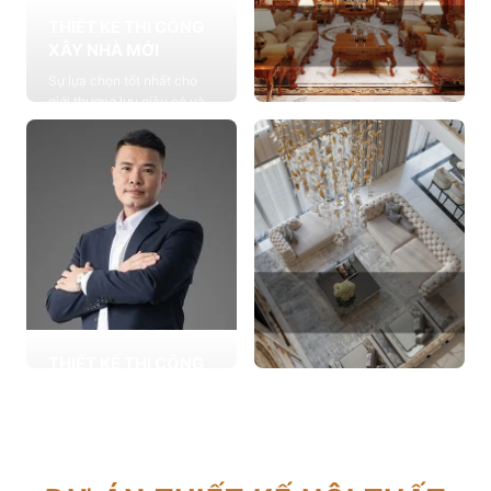
THIẾT KẾ THI CÔNG
XÂY NHÀ MỚI
Sự lựa chọn tốt nhất cho
giới thượng lưu giàu có và
đẳng cấp, cung cấp các
THIẾT KẾ THI CÔNG
giải pháp thiết kế chuyên
NỘI THẤT
sâu
Cung cấp các giải pháp
Xem chi tiết
theo phong cách sống với
thiết kế nội thất thông minh
mang tính thẩm mỹ cao
Xem chi tiết
THIẾT KẾ THI CÔNG
CẢI TẠO NHÀ CŨ
THIẾT KẾ THI CÔNG
Hơn 2.000 dự án cải tạo
CĂN HỘ CHUNG CƯ
nhà ở được triển khai trong
Giải pháp tối ưu cho không
tổng công trình 10.000 sự
gian sống hiện đại, tối ưu
lựa chọn từ các gia đình