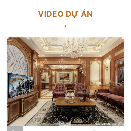
VIDEO DỰ ÁN
✦