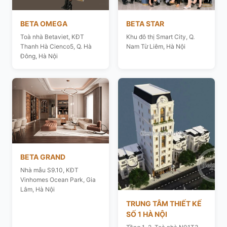
BETA OMEGA
BETA STAR
Toà nhà Betaviet, KĐT
Khu đô thị Smart City, Q.
Thanh Hà Cienco5, Q. Hà
Nam Từ Liêm, Hà Nội
Đông, Hà Nội
BETA GRAND
Nhà mẫu S9.10, KĐT
Vinhomes Ocean Park, Gia
Lâm, Hà Nội
TRUNG TÂM THIẾT KẾ
SỐ 1 HÀ NỘI