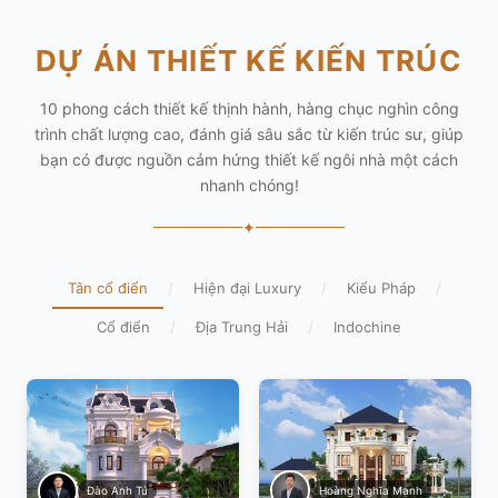
DỰ ÁN THIẾT KẾ KIẾN TRÚC
10 phong cách thiết kế thịnh hành, hàng chục nghìn công
trình chất lượng cao, đánh giá sâu sắc từ kiến trúc sư, giúp
bạn có được nguồn cảm hứng thiết kế ngôi nhà một cách
nhanh chóng!
✦
Tân cổ điển
/
Hiện đại Luxury
/
Kiểu Pháp
/
Cổ điển
/
Địa Trung Hải
/
Indochine
Hoàng Nghĩa Mạnh
Đào Anh Tú