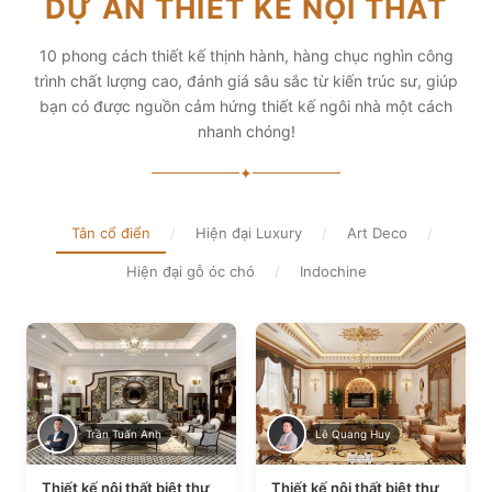
DỰ ÁN THIẾT KẾ NỘI THẤT
diện tích và thẩm mỹ
Xem chi tiết
Xem chi tiết
10 phong cách thiết kế thịnh hành, hàng chục nghìn công
trình chất lượng cao, đánh giá sâu sắc từ kiến trúc sư, giúp
bạn có được nguồn cảm hứng thiết kế ngôi nhà một cách
nhanh chóng!
✦
Tân cổ điển
/
Hiện đại Luxury
/
Art Deco
/
Hiện đại gỗ óc chó
/
Indochine
Trần Tuấn Anh
Lê Quang Huy
Thiết kế nội thất biệt thự
Thiết kế nội thất biệt thự