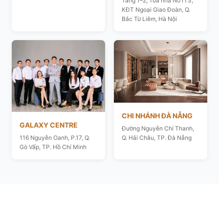
Tầng 1–2, Toà nhà N01T3,
KĐT Ngoại Giao Đoàn, Q.
Bắc Từ Liêm, Hà Nội
CHI NHÁNH ĐÀ NẴNG
GALAXY CENTRE
Đường Nguyễn Chí Thanh,
116 Nguyễn Oanh, P.17, Q.
Q. Hải Châu, TP. Đà Nẵng
Gò Vấp, TP. Hồ Chí Minh