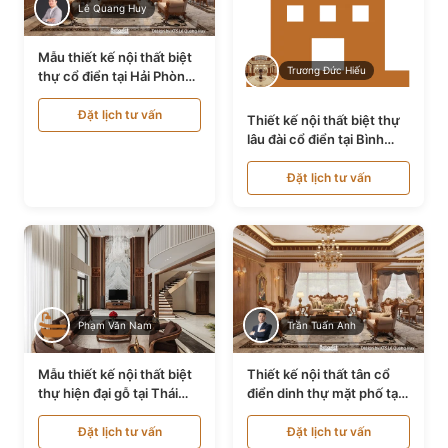
Lê Quang Huy
Mẫu thiết kế nội thất biệt
Trương Đức Hiếu
thự cổ điển tại Hải Phòng
NT24535
Đặt lịch tư vấn
Thiết kế nội thất biệt thự
lâu đài cổ điển tại Bình
Thuận NT21128
Đặt lịch tư vấn
Phạm Văn Nam
Trần Tuấn Anh
Mẫu thiết kế nội thất biệt
Thiết kế nội thất tân cổ
thự hiện đại gỗ tại Thái
điển dinh thự mặt phố tại
Bình NT9188719
Quảng Ninh NT24531
Đặt lịch tư vấn
Đặt lịch tư vấn