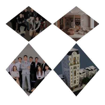
HÀ NỘI
TP. HỒ CHÍ MINH
THANH HÓA
PHÚ THỌ