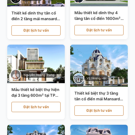
Mẫu thiết kế dinh thự 4
Thiết kế dinh thự tân cổ
tầng tân cổ điển 1600m²
điển 2 tầng mái mansard
tại Thanh Hóa KT20071
tại Bắc Ninh KT20084
Đặt lịch tư vấn
Đặt lịch tư vấn
Nguyễn Hoàng Trung
Vũ Hoàng Hải
Mẫu thiết kế biệt thự hiện
Thiết kế biệt thự 3 tầng
đại 3 tầng 600m² tại TP
tân cổ điển mái Mansard
Hồ Chí Minh KT24602
tại Thanh Hóa KT23104
Đặt lịch tư vấn
Đặt lịch tư vấn