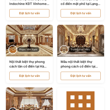
Indochine KĐT Vinhomes
cổ điển mặt phố tại Lạng
Ocean Park NT24600
Sơn NT24534
Đặt lịch tư vấn
Đặt lịch tư vấn
Phạm Văn Nam
Trương Đức Hiếu
Nội thất biệt thự phong
Mẫu nội thất biệt thự
cách tân cổ điển tại Hà
phong cách cổ điển tại
Nội NT24405
Bình Dương NT24532
Đặt lịch tư vấn
Đặt lịch tư vấn