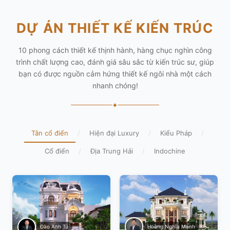
DỰ ÁN THIẾT KẾ KIẾN TRÚC
10 phong cách thiết kế thịnh hành, hàng chục nghìn công
trình chất lượng cao, đánh giá sâu sắc từ kiến trúc sư, giúp
bạn có được nguồn cảm hứng thiết kế ngôi nhà một cách
nhanh chóng!
✦
Tân cổ điển
/
Hiện đại Luxury
/
Kiểu Pháp
/
Cổ điển
/
Địa Trung Hải
/
Indochine
Hoàng Nghĩa Mạnh
Đào Anh Tú