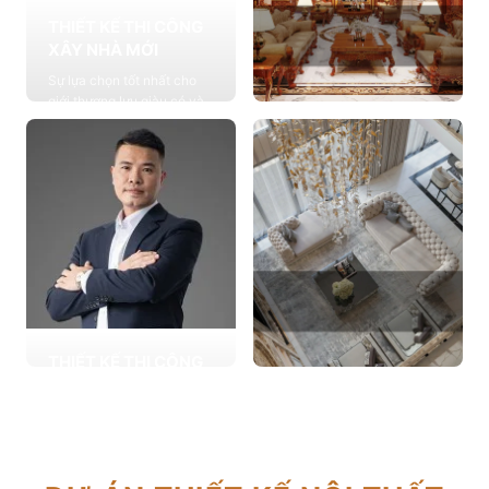
THIẾT KẾ THI CÔNG
XÂY NHÀ MỚI
Sự lựa chọn tốt nhất cho
giới thượng lưu giàu có và
đẳng cấp, cung cấp các
THIẾT KẾ THI CÔNG
giải pháp thiết kế chuyên
NỘI THẤT
sâu
Cung cấp các giải pháp
Xem chi tiết
theo phong cách sống với
thiết kế nội thất thông minh
mang tính thẩm mỹ cao
Xem chi tiết
THIẾT KẾ THI CÔNG
CẢI TẠO NHÀ CŨ
THIẾT KẾ THI CÔNG
Hơn 2.000 dự án cải tạo
CĂN HỘ CHUNG CƯ
nhà ở được triển khai trong
Giải pháp tối ưu cho không
tổng công trình 10.000 sự
gian sống hiện đại, tối ưu
lựa chọn từ các gia đình