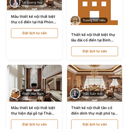
Lê Quang Huy
Mẫu thiết kế nội thất biệt
Trương Đức Hiếu
thự cổ điển tại Hải Phòng
NT24535
Đặt lịch tư vấn
Thiết kế nội thất biệt thự
lâu đài cổ điển tại Bình
Thuận NT21128
Đặt lịch tư vấn
Phạm Văn Nam
Trần Tuấn Anh
Mẫu thiết kế nội thất biệt
Thiết kế nội thất tân cổ
thự hiện đại gỗ tại Thái
điển dinh thự mặt phố tại
Bình NT9188719
Quảng Ninh NT24531
Đặt lịch tư vấn
Đặt lịch tư vấn