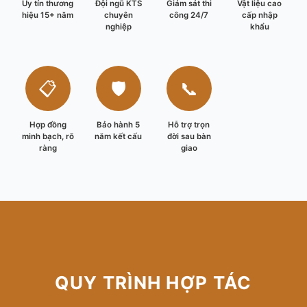
Uy tín thương
Đội ngũ KTS
Giám sát thi
Vật liệu cao
hiệu 15+ năm
chuyên
công 24/7
cấp nhập
nghiệp
khẩu
📋
🛡️
📞
Hợp đồng
Bảo hành 5
Hỗ trợ trọn
minh bạch, rõ
năm kết cấu
đời sau bàn
ràng
giao
QUY TRÌNH HỢP TÁC