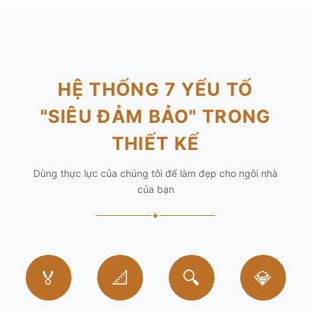
HỆ THỐNG 7 YẾU TỐ
"SIÊU ĐẢM BẢO" TRONG
THIẾT KẾ
Dùng thực lực của chúng tôi để làm đẹp cho ngôi nhà
của bạn
✦
🏅
📐
🔍
💎