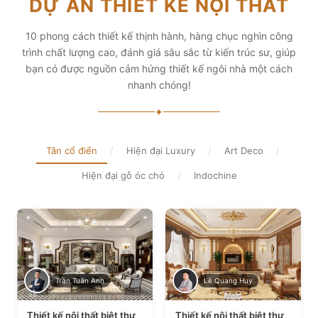
DỰ ÁN THIẾT KẾ NỘI THẤT
diện tích và thẩm mỹ
Xem chi tiết
Xem chi tiết
10 phong cách thiết kế thịnh hành, hàng chục nghìn công
trình chất lượng cao, đánh giá sâu sắc từ kiến trúc sư, giúp
bạn có được nguồn cảm hứng thiết kế ngôi nhà một cách
nhanh chóng!
✦
Tân cổ điển
/
Hiện đại Luxury
/
Art Deco
/
Hiện đại gỗ óc chó
/
Indochine
Trần Tuấn Anh
Lê Quang Huy
Thiết kế nội thất biệt thự
Thiết kế nội thất biệt thự