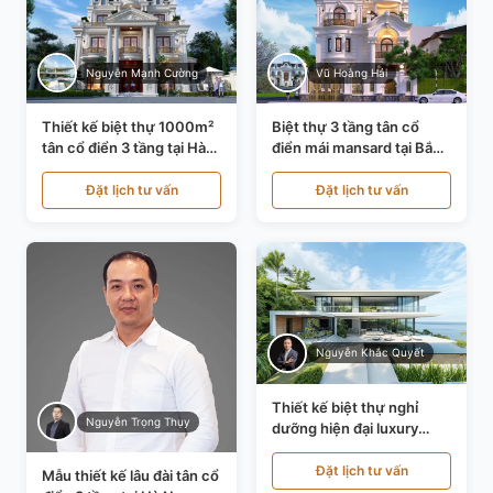
Nguyễn Mạnh Cường
Vũ Hoàng Hải
Thiết kế biệt thự 1000m²
Biệt thự 3 tầng tân cổ
tân cổ điển 3 tầng tại Hà
điển mái mansard tại Bắc
Nội KT21010
Ninh KT21198
Đặt lịch tư vấn
Đặt lịch tư vấn
Nguyễn Khắc Quyết
Thiết kế biệt thự nghỉ
Nguyễn Trọng Thụy
dưỡng hiện đại luxury
700m² tại Đà Nẵng
KT24616
Đặt lịch tư vấn
Mẫu thiết kế lâu đài tân cổ