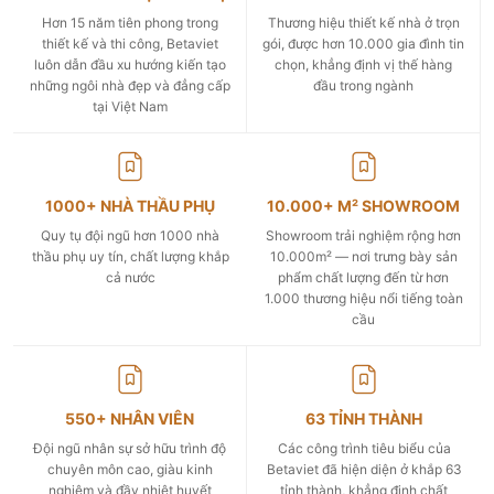
Hơn 15 năm tiên phong trong
Thương hiệu thiết kế nhà ở trọn
thiết kế và thi công, Betaviet
gói, được hơn 10.000 gia đình tin
luôn dẫn đầu xu hướng kiến tạo
chọn, khẳng định vị thế hàng
những ngôi nhà đẹp và đẳng cấp
đầu trong ngành
tại Việt Nam
1000+ NHÀ THẦU PHỤ
10.000+ M² SHOWROOM
Quy tụ đội ngũ hơn 1000 nhà
Showroom trải nghiệm rộng hơn
thầu phụ uy tín, chất lượng khắp
10.000m² — nơi trưng bày sản
cả nước
phẩm chất lượng đến từ hơn
1.000 thương hiệu nổi tiếng toàn
cầu
550+ NHÂN VIÊN
63 TỈNH THÀNH
Đội ngũ nhân sự sở hữu trình độ
Các công trình tiêu biểu của
chuyên môn cao, giàu kinh
Betaviet đã hiện diện ở khắp 63
nghiệm và đầy nhiệt huyết
tỉnh thành, khẳng định chất