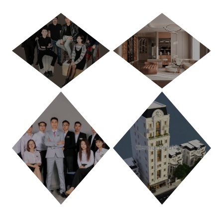
HÀ NỘI
TP. HỒ CHÍ MINH
THANH HÓA
PHÚ THỌ