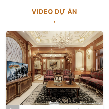
VIDEO DỰ ÁN
✦