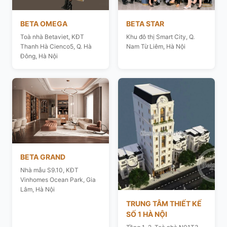
BETA OMEGA
BETA STAR
Toà nhà Betaviet, KĐT
Khu đô thị Smart City, Q.
Thanh Hà Cienco5, Q. Hà
Nam Từ Liêm, Hà Nội
Đông, Hà Nội
BETA GRAND
Nhà mẫu S9.10, KĐT
Vinhomes Ocean Park, Gia
Lâm, Hà Nội
TRUNG TÂM THIẾT KẾ
SỐ 1 HÀ NỘI