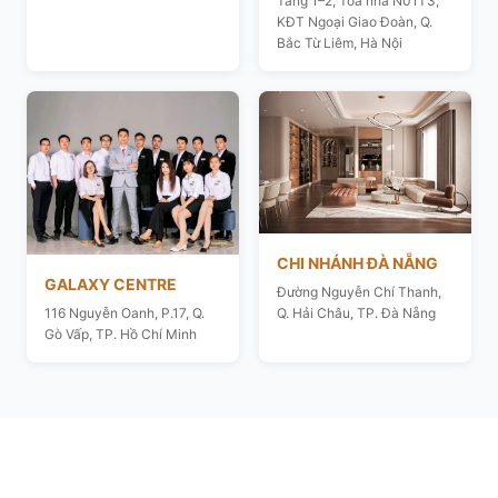
Tầng 1–2, Toà nhà N01T3,
KĐT Ngoại Giao Đoàn, Q.
Bắc Từ Liêm, Hà Nội
CHI NHÁNH ĐÀ NẴNG
GALAXY CENTRE
Đường Nguyễn Chí Thanh,
116 Nguyễn Oanh, P.17, Q.
Q. Hải Châu, TP. Đà Nẵng
Gò Vấp, TP. Hồ Chí Minh