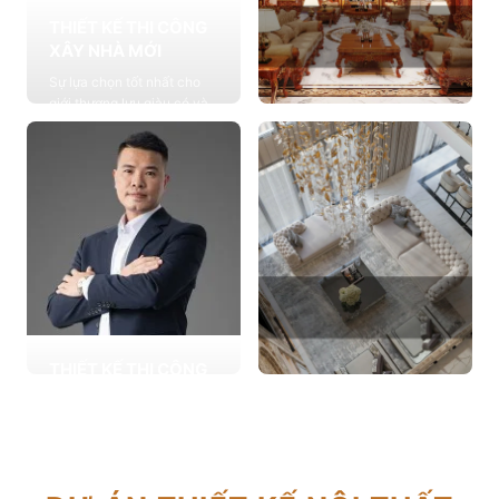
THIẾT KẾ THI CÔNG
XÂY NHÀ MỚI
Sự lựa chọn tốt nhất cho
giới thượng lưu giàu có và
đẳng cấp, cung cấp các
THIẾT KẾ THI CÔNG
giải pháp thiết kế chuyên
NỘI THẤT
sâu
Cung cấp các giải pháp
Xem chi tiết
theo phong cách sống với
thiết kế nội thất thông minh
mang tính thẩm mỹ cao
Xem chi tiết
THIẾT KẾ THI CÔNG
CẢI TẠO NHÀ CŨ
THIẾT KẾ THI CÔNG
Hơn 2.000 dự án cải tạo
CĂN HỘ CHUNG CƯ
nhà ở được triển khai trong
Giải pháp tối ưu cho không
tổng công trình 10.000 sự
gian sống hiện đại, tối ưu
lựa chọn từ các gia đình