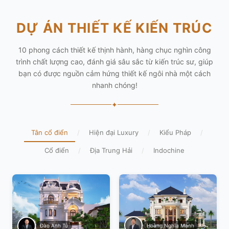
DỰ ÁN THIẾT KẾ KIẾN TRÚC
10 phong cách thiết kế thịnh hành, hàng chục nghìn công
trình chất lượng cao, đánh giá sâu sắc từ kiến trúc sư, giúp
bạn có được nguồn cảm hứng thiết kế ngôi nhà một cách
nhanh chóng!
✦
Tân cổ điển
/
Hiện đại Luxury
/
Kiểu Pháp
/
Cổ điển
/
Địa Trung Hải
/
Indochine
Hoàng Nghĩa Mạnh
Đào Anh Tú