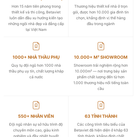
Hơn 15 năm tiên phong trong
Thương hiệu thiết kế nhà ở trọn
thiết kế và thi công, Betaviet
gói, được hơn 10.000 gia đình tin
luôn dẫn đầu xu hướng kiến tạo
chọn, khẳng định vị thế hàng
những ngôi nhà đẹp và đẳng cấp
đầu trong ngành
tại Việt Nam
1000+ NHÀ THẦU PHỤ
10.000+ M² SHOWROOM
Quy tụ đội ngũ hơn 1000 nhà
Showroom trải nghiệm rộng hơn
thầu phụ uy tín, chất lượng khắp
10.000m² — nơi trưng bày sản
cả nước
phẩm chất lượng đến từ hơn
1.000 thương hiệu nổi tiếng toàn
cầu
550+ NHÂN VIÊN
63 TỈNH THÀNH
Đội ngũ nhân sự sở hữu trình độ
Các công trình tiêu biểu của
chuyên môn cao, giàu kinh
Betaviet đã hiện diện ở khắp 63
nghiệm và đầy nhiệt huyết
tỉnh thành, khẳng định chất