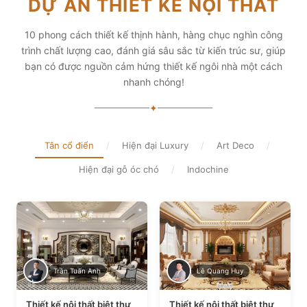
DỰ ÁN THIẾT KẾ NỘI THẤT
diện tích và thẩm mỹ
Xem chi tiết
Xem chi tiết
10 phong cách thiết kế thịnh hành, hàng chục nghìn công
trình chất lượng cao, đánh giá sâu sắc từ kiến trúc sư, giúp
bạn có được nguồn cảm hứng thiết kế ngôi nhà một cách
nhanh chóng!
✦
Tân cổ điển
/
Hiện đại Luxury
/
Art Deco
/
Hiện đại gỗ óc chó
/
Indochine
Trần Tuấn Anh
Lê Quang Huy
Thiết kế nội thất biệt thự
Thiết kế nội thất biệt thự