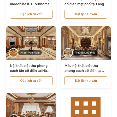
Indochine KĐT Vinhomes
cổ điển mặt phố tại Lạng
Ocean Park NT24600
Sơn NT24534
Đặt lịch tư vấn
Đặt lịch tư vấn
Phạm Văn Nam
Trương Đức Hiếu
Nội thất biệt thự phong
Mẫu nội thất biệt thự
cách tân cổ điển tại Hà
phong cách cổ điển tại
Nội NT24405
Bình Dương NT24532
Đặt lịch tư vấn
Đặt lịch tư vấn