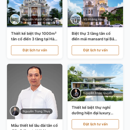
Nguyễn Mạnh Cường
Vũ Hoàng Hải
Thiết kế biệt thự 1000m²
Biệt thự 3 tầng tân cổ
tân cổ điển 3 tầng tại Hà
điển mái mansard tại Bắc
Nội KT21010
Ninh KT21198
Đặt lịch tư vấn
Đặt lịch tư vấn
Nguyễn Khắc Quyết
Thiết kế biệt thự nghỉ
Nguyễn Trọng Thụy
dưỡng hiện đại luxury
700m² tại Đà Nẵng
KT24616
Đặt lịch tư vấn
Mẫu thiết kế lâu đài tân cổ