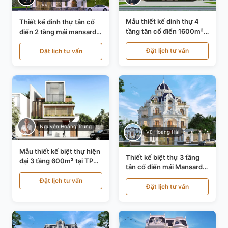
Mẫu thiết kế dinh thự 4
Thiết kế dinh thự tân cổ
tầng tân cổ điển 1600m²
điển 2 tầng mái mansard
tại Thanh Hóa KT20071
tại Bắc Ninh KT20084
Đặt lịch tư vấn
Đặt lịch tư vấn
Nguyễn Hoàng Trung
Vũ Hoàng Hải
Mẫu thiết kế biệt thự hiện
Thiết kế biệt thự 3 tầng
đại 3 tầng 600m² tại TP
tân cổ điển mái Mansard
Hồ Chí Minh KT24602
tại Thanh Hóa KT23104
Đặt lịch tư vấn
Đặt lịch tư vấn