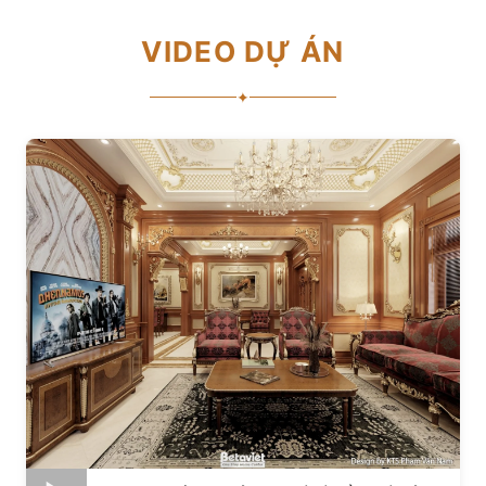
VIDEO DỰ ÁN
✦