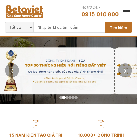
Hỗ trợ 24/7
0915 010 800
Tìm kiếm
‹
›
15 NĂM KIẾN TẠO GIÁ TRỊ
10.000+ CÔNG TRÌNH