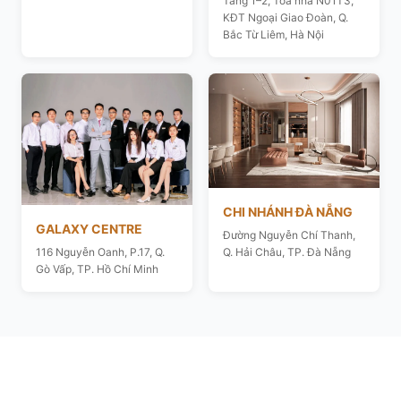
Tầng 1–2, Toà nhà N01T3,
KĐT Ngoại Giao Đoàn, Q.
Bắc Từ Liêm, Hà Nội
CHI NHÁNH ĐÀ NẴNG
GALAXY CENTRE
Đường Nguyễn Chí Thanh,
116 Nguyễn Oanh, P.17, Q.
Q. Hải Châu, TP. Đà Nẵng
Gò Vấp, TP. Hồ Chí Minh