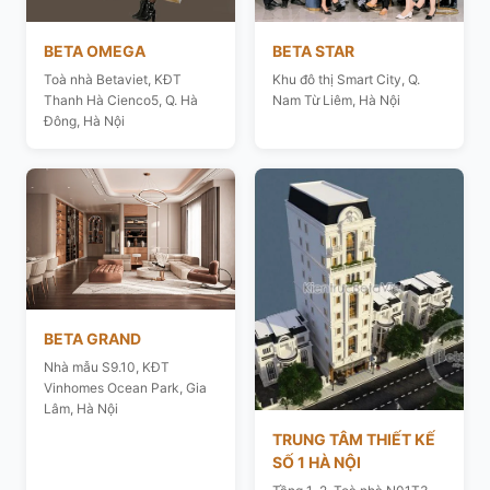
BETA OMEGA
BETA STAR
Toà nhà Betaviet, KĐT
Khu đô thị Smart City, Q.
Thanh Hà Cienco5, Q. Hà
Nam Từ Liêm, Hà Nội
Đông, Hà Nội
BETA GRAND
Nhà mẫu S9.10, KĐT
Vinhomes Ocean Park, Gia
Lâm, Hà Nội
TRUNG TÂM THIẾT KẾ
SỐ 1 HÀ NỘI