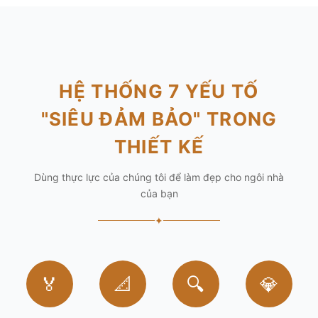
HỆ THỐNG 7 YẾU TỐ
"SIÊU ĐẢM BẢO" TRONG
THIẾT KẾ
Dùng thực lực của chúng tôi để làm đẹp cho ngôi nhà
của bạn
✦
🏅
📐
🔍
💎