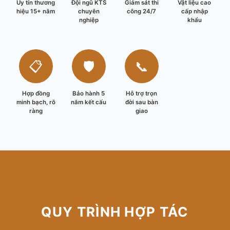
Uy tín thương
Đội ngũ KTS
Giám sát thi
Vật liệu cao
hiệu 15+ năm
chuyên
công 24/7
cấp nhập
nghiệp
khẩu
📋
🛡️
📞
Hợp đồng
Bảo hành 5
Hỗ trợ trọn
minh bạch, rõ
năm kết cấu
đời sau bàn
ràng
giao
QUY TRÌNH HỢP TÁC