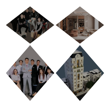
HÀ NỘI
TP. HỒ CHÍ MINH
THANH HÓA
PHÚ THỌ