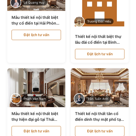
Lê Quang Huy
Mẫu thiết kế nội thất biệt
Trương Đức Hiếu
thự cổ điển tại Hải Phòng
NT24535
Đặt lịch tư vấn
Thiết kế nội thất biệt thự
lâu đài cổ điển tại Bình
Thuận NT21128
Đặt lịch tư vấn
Phạm Văn Nam
Trần Tuấn Anh
Mẫu thiết kế nội thất biệt
Thiết kế nội thất tân cổ
thự hiện đại gỗ tại Thái
điển dinh thự mặt phố tại
Bình NT9188719
Quảng Ninh NT24531
Đặt lịch tư vấn
Đặt lịch tư vấn