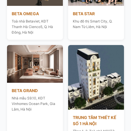
BETA OMEGA
BETA STAR
Toà nhà Betaviet, KĐT
Khu đô thị Smart City, Q.
Thanh Hà Cienco5, Q. Hà
Nam Từ Liêm, Hà Nội
Đông, Hà Nội
BETA GRAND
Nhà mẫu S9.10, KĐT
Vinhomes Ocean Park, Gia
Lâm, Hà Nội
TRUNG TÂM THIẾT KẾ
SỐ 1 HÀ NỘI