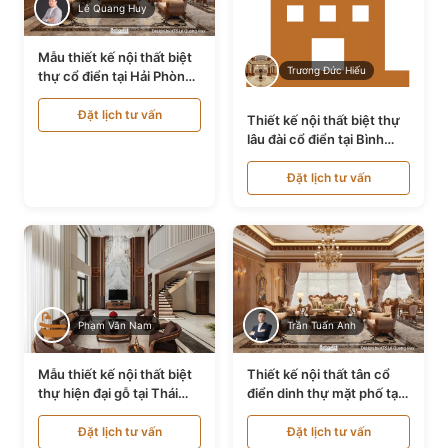
Lê Quang Huy
Mẫu thiết kế nội thất biệt
Trương Đức Hiếu
thự cổ điển tại Hải Phòng
NT24535
Đặt lịch tư vấn
Thiết kế nội thất biệt thự
lâu đài cổ điển tại Bình
Thuận NT21128
Đặt lịch tư vấn
Phạm Văn Nam
Trần Tuấn Anh
Mẫu thiết kế nội thất biệt
Thiết kế nội thất tân cổ
thự hiện đại gỗ tại Thái
điển dinh thự mặt phố tại
Bình NT9188719
Quảng Ninh NT24531
Đặt lịch tư vấn
Đặt lịch tư vấn