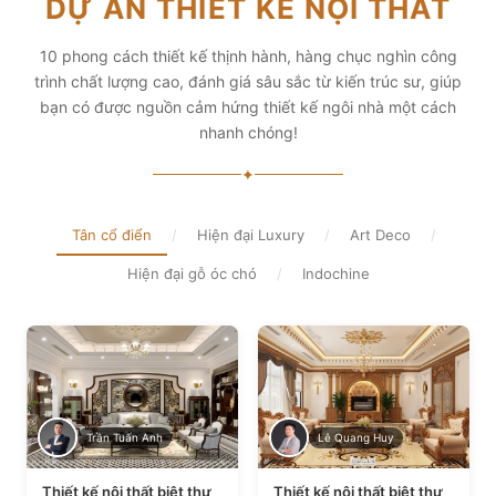
DỰ ÁN THIẾT KẾ NỘI THẤT
diện tích và thẩm mỹ
Xem chi tiết
Xem chi tiết
10 phong cách thiết kế thịnh hành, hàng chục nghìn công
trình chất lượng cao, đánh giá sâu sắc từ kiến trúc sư, giúp
bạn có được nguồn cảm hứng thiết kế ngôi nhà một cách
nhanh chóng!
✦
Tân cổ điển
/
Hiện đại Luxury
/
Art Deco
/
Hiện đại gỗ óc chó
/
Indochine
Trần Tuấn Anh
Lê Quang Huy
Thiết kế nội thất biệt thự
Thiết kế nội thất biệt thự