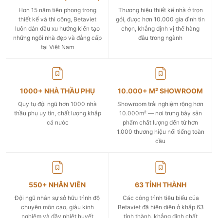
Hơn 15 năm tiên phong trong
Thương hiệu thiết kế nhà ở trọn
thiết kế và thi công, Betaviet
gói, được hơn 10.000 gia đình tin
luôn dẫn đầu xu hướng kiến tạo
chọn, khẳng định vị thế hàng
những ngôi nhà đẹp và đẳng cấp
đầu trong ngành
tại Việt Nam
1000+ NHÀ THẦU PHỤ
10.000+ M² SHOWROOM
Quy tụ đội ngũ hơn 1000 nhà
Showroom trải nghiệm rộng hơn
thầu phụ uy tín, chất lượng khắp
10.000m² — nơi trưng bày sản
cả nước
phẩm chất lượng đến từ hơn
1.000 thương hiệu nổi tiếng toàn
cầu
550+ NHÂN VIÊN
63 TỈNH THÀNH
Đội ngũ nhân sự sở hữu trình độ
Các công trình tiêu biểu của
chuyên môn cao, giàu kinh
Betaviet đã hiện diện ở khắp 63
nghiệm và đầy nhiệt huyết
tỉnh thành, khẳng định chất