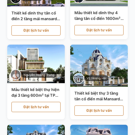
Mẫu thiết kế dinh thự 4
Thiết kế dinh thự tân cổ
tầng tân cổ điển 1600m²
điển 2 tầng mái mansard
tại Thanh Hóa KT20071
tại Bắc Ninh KT20084
Đặt lịch tư vấn
Đặt lịch tư vấn
Nguyễn Hoàng Trung
Vũ Hoàng Hải
Mẫu thiết kế biệt thự hiện
Thiết kế biệt thự 3 tầng
đại 3 tầng 600m² tại TP
tân cổ điển mái Mansard
Hồ Chí Minh KT24602
tại Thanh Hóa KT23104
Đặt lịch tư vấn
Đặt lịch tư vấn