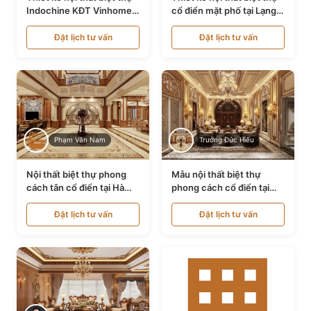
Indochine KĐT Vinhomes
cổ điển mặt phố tại Lạng
Ocean Park NT24600
Sơn NT24534
Đặt lịch tư vấn
Đặt lịch tư vấn
Phạm Văn Nam
Trương Đức Hiếu
Nội thất biệt thự phong
Mẫu nội thất biệt thự
cách tân cổ điển tại Hà
phong cách cổ điển tại
Nội NT24405
Bình Dương NT24532
Đặt lịch tư vấn
Đặt lịch tư vấn