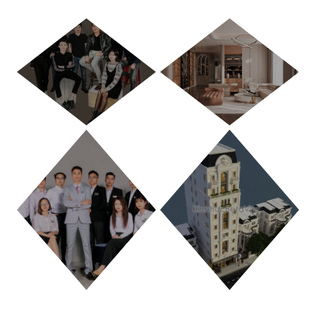
HÀ NỘI
TP. HỒ CHÍ MINH
THANH HÓA
PHÚ THỌ