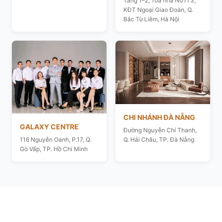
Tầng 1–2, Toà nhà N01T3,
KĐT Ngoại Giao Đoàn, Q.
Bắc Từ Liêm, Hà Nội
CHI NHÁNH ĐÀ NẴNG
GALAXY CENTRE
Đường Nguyễn Chí Thanh,
116 Nguyễn Oanh, P.17, Q.
Q. Hải Châu, TP. Đà Nẵng
Gò Vấp, TP. Hồ Chí Minh