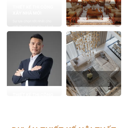
THIẾT KẾ THI CÔNG
XÂY NHÀ MỚI
Sự lựa chọn tốt nhất cho
giới thượng lưu giàu có và
đẳng cấp, cung cấp các
THIẾT KẾ THI CÔNG
giải pháp thiết kế chuyên
NỘI THẤT
sâu
Cung cấp các giải pháp
Xem chi tiết
theo phong cách sống với
thiết kế nội thất thông minh
mang tính thẩm mỹ cao
Xem chi tiết
THIẾT KẾ THI CÔNG
CẢI TẠO NHÀ CŨ
THIẾT KẾ THI CÔNG
Hơn 2.000 dự án cải tạo
CĂN HỘ CHUNG CƯ
nhà ở được triển khai trong
Giải pháp tối ưu cho không
tổng công trình 10.000 sự
gian sống hiện đại, tối ưu
lựa chọn từ các gia đình