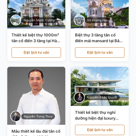
Nguyễn Mạnh Cường
Vũ Hoàng Hải
Thiết kế biệt thự 1000m²
Biệt thự 3 tầng tân cổ
tân cổ điển 3 tầng tại Hà
điển mái mansard tại Bắc
Nội KT21010
Ninh KT21198
Đặt lịch tư vấn
Đặt lịch tư vấn
Nguyễn Khắc Quyết
Thiết kế biệt thự nghỉ
Nguyễn Trọng Thụy
dưỡng hiện đại luxury
700m² tại Đà Nẵng
KT24616
Đặt lịch tư vấn
Mẫu thiết kế lâu đài tân cổ