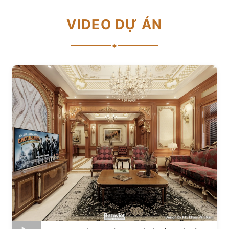
VIDEO DỰ ÁN
✦