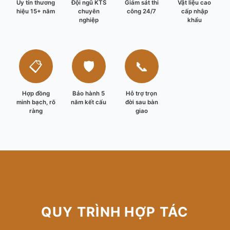
Uy tín thương
Đội ngũ KTS
Giám sát thi
Vật liệu cao
hiệu 15+ năm
chuyên
công 24/7
cấp nhập
nghiệp
khẩu
📋
🛡️
📞
Hợp đồng
Bảo hành 5
Hỗ trợ trọn
minh bạch, rõ
năm kết cấu
đời sau bàn
ràng
giao
QUY TRÌNH HỢP TÁC