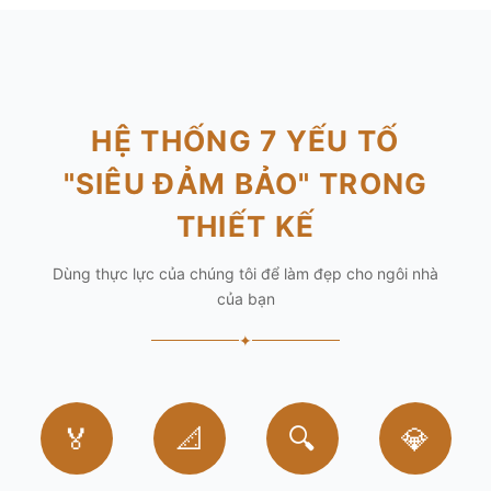
HỆ THỐNG 7 YẾU TỐ
"SIÊU ĐẢM BẢO" TRONG
THIẾT KẾ
Dùng thực lực của chúng tôi để làm đẹp cho ngôi nhà
của bạn
✦
🏅
📐
🔍
💎