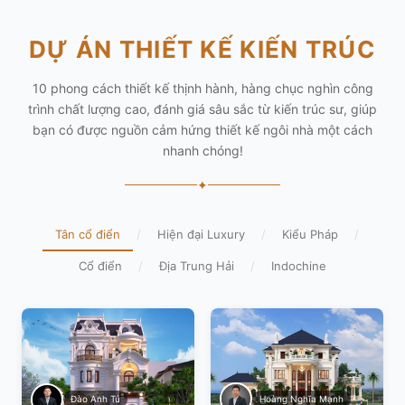
DỰ ÁN THIẾT KẾ KIẾN TRÚC
10 phong cách thiết kế thịnh hành, hàng chục nghìn công
trình chất lượng cao, đánh giá sâu sắc từ kiến trúc sư, giúp
bạn có được nguồn cảm hứng thiết kế ngôi nhà một cách
nhanh chóng!
✦
Tân cổ điển
/
Hiện đại Luxury
/
Kiểu Pháp
/
Cổ điển
/
Địa Trung Hải
/
Indochine
Hoàng Nghĩa Mạnh
Đào Anh Tú