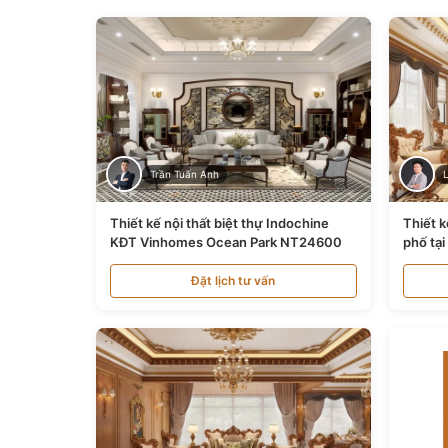
Trần Tuấn Anh
Thiết kế nội thất biệt thự Indochine
Thiết k
KĐT Vinhomes Ocean Park NT24600
phố tạ
Đặt lịch tư vấn