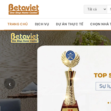
TRANG CHỦ
DỊCH VỤ
DỰ ÁN THỰC TẾ
CHỌN NHÀ T
‹