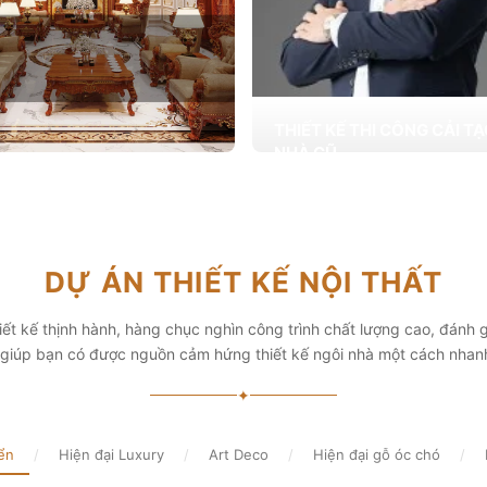
THIẾT KẾ THI CÔNG CẢI T
NHÀ CŨ
Hơn 2.000 dự án cải tạo nhà ở được
T KẾ THI CÔNG NỘI THẤT
khai trong tổng công trình 10.000 s
ấp các giải pháp theo phong cách
chọn từ các gia đình
i thiết kế nội thất thông minh mang
hẩm mỹ cao
Xem chi tiết
DỰ ÁN THIẾT KẾ NỘI THẤT
chi tiết
ết kế thịnh hành, hàng chục nghìn công trình chất lượng cao, đánh g
, giúp bạn có được nguồn cảm hứng thiết kế ngôi nhà một cách nhan
✦
ển
/
Hiện đại Luxury
/
Art Deco
/
Hiện đại gỗ óc chó
/