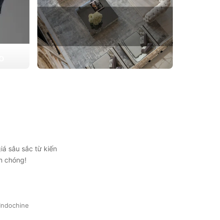
ẠO
 triển
THIẾT KẾ THI CÔNG CĂN HỘ
ự lựa
CHUNG CƯ
Giải pháp tối ưu cho không gian sống hiện
đại, tối ưu diện tích và thẩm mỹ
Xem chi tiết
iá sâu sắc từ kiến
h chóng!
Indochine