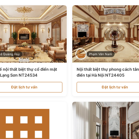
Lê Quang Huy
Phạm Văn Nam
ế nội thất biệt thự cổ điển mặt
Nội thất biệt thự phong cách tâ
i Lạng Sơn NT24534
điển tại Hà Nội NT24405
Đặt lịch tư vấn
Đặt lịch tư vấn