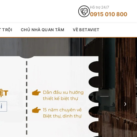
Hỗ trợ 24/7
0915 010 800
T TRỘI
CHỦ NHÀ QUAN TÂM
VỀ BETAVIET
›