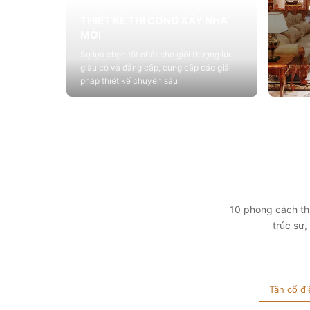
THIẾT KẾ THI CÔNG XÂY NHÀ
MỚI
Sự lựa chọn tốt nhất cho giới thượng lưu
giàu có và đẳng cấp, cung cấp các giải
pháp thiết kế chuyên sâu
Xem chi tiết
THIẾ
Cung c
sống vớ
tính t
Xem 
10 phong cách thi
trúc sư
Tân cổ đi