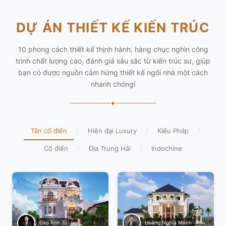
DỰ ÁN THIẾT KẾ KIẾN TRÚC
10 phong cách thiết kế thịnh hành, hàng chục nghìn công
trình chất lượng cao, đánh giá sâu sắc từ kiến trúc sư, giúp
bạn có được nguồn cảm hứng thiết kế ngôi nhà một cách
nhanh chóng!
✦
Tân cổ điển
/
Hiện đại Luxury
/
Kiểu Pháp
/
Cổ điển
/
Địa Trung Hải
/
Indochine
Hoàng Nghĩa Mạnh
Đào Anh Tú