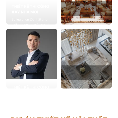
THIẾT KẾ THI CÔNG
XÂY NHÀ MỚI
Sự lựa chọn tốt nhất cho
giới thượng lưu giàu có và
đẳng cấp, cung cấp các
THIẾT KẾ THI CÔNG
giải pháp thiết kế chuyên
NỘI THẤT
sâu
Cung cấp các giải pháp
Xem chi tiết
theo phong cách sống với
thiết kế nội thất thông minh
mang tính thẩm mỹ cao
Xem chi tiết
THIẾT KẾ THI CÔNG
CẢI TẠO NHÀ CŨ
THIẾT KẾ THI CÔNG
Hơn 2.000 dự án cải tạo
CĂN HỘ CHUNG CƯ
nhà ở được triển khai trong
Giải pháp tối ưu cho không
tổng công trình 10.000 sự
gian sống hiện đại, tối ưu
lựa chọn từ các gia đình