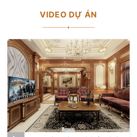
VIDEO DỰ ÁN
✦