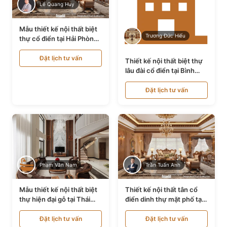
Lê Quang Huy
Mẫu thiết kế nội thất biệt
Trương Đức Hiếu
thự cổ điển tại Hải Phòng
NT24535
Đặt lịch tư vấn
Thiết kế nội thất biệt thự
lâu đài cổ điển tại Bình
Thuận NT21128
Đặt lịch tư vấn
Phạm Văn Nam
Trần Tuấn Anh
Mẫu thiết kế nội thất biệt
Thiết kế nội thất tân cổ
thự hiện đại gỗ tại Thái
điển dinh thự mặt phố tại
Bình NT9188719
Quảng Ninh NT24531
Đặt lịch tư vấn
Đặt lịch tư vấn