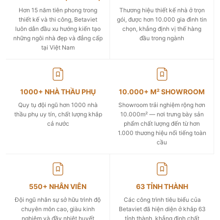
Hơn 15 năm tiên phong trong
Thương hiệu thiết kế nhà ở trọn
thiết kế và thi công, Betaviet
gói, được hơn 10.000 gia đình tin
luôn dẫn đầu xu hướng kiến tạo
chọn, khẳng định vị thế hàng
những ngôi nhà đẹp và đẳng cấp
đầu trong ngành
tại Việt Nam
1000+ NHÀ THẦU PHỤ
10.000+ M² SHOWROOM
Quy tụ đội ngũ hơn 1000 nhà
Showroom trải nghiệm rộng hơn
thầu phụ uy tín, chất lượng khắp
10.000m² — nơi trưng bày sản
cả nước
phẩm chất lượng đến từ hơn
1.000 thương hiệu nổi tiếng toàn
cầu
550+ NHÂN VIÊN
63 TỈNH THÀNH
Đội ngũ nhân sự sở hữu trình độ
Các công trình tiêu biểu của
chuyên môn cao, giàu kinh
Betaviet đã hiện diện ở khắp 63
nghiệm và đầy nhiệt huyết
tỉnh thành, khẳng định chất