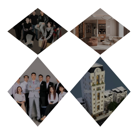
HÀ NỘI
TP. HỒ CHÍ MINH
THANH HÓA
PHÚ THỌ