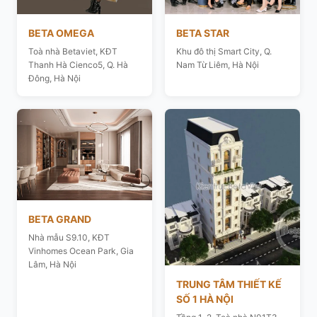
BETA OMEGA
BETA STAR
Toà nhà Betaviet, KĐT
Khu đô thị Smart City, Q.
Thanh Hà Cienco5, Q. Hà
Nam Từ Liêm, Hà Nội
Đông, Hà Nội
BETA GRAND
Nhà mẫu S9.10, KĐT
Vinhomes Ocean Park, Gia
Lâm, Hà Nội
TRUNG TÂM THIẾT KẾ
SỐ 1 HÀ NỘI