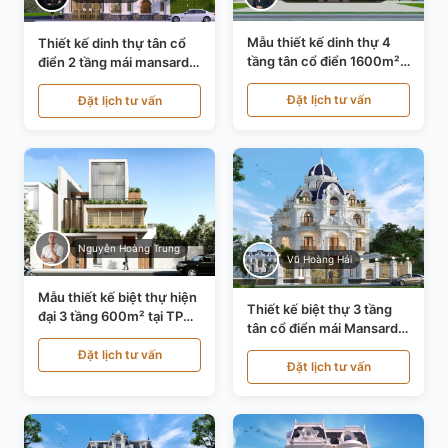
Mẫu thiết kế dinh thự 4
Thiết kế dinh thự tân cổ
tầng tân cổ điển 1600m²
điển 2 tầng mái mansard
tại Thanh Hóa KT20071
tại Bắc Ninh KT20084
Đặt lịch tư vấn
Đặt lịch tư vấn
Nguyễn Hoàng Trung
Vũ Hoàng Hải
Mẫu thiết kế biệt thự hiện
Thiết kế biệt thự 3 tầng
đại 3 tầng 600m² tại TP
tân cổ điển mái Mansard
Hồ Chí Minh KT24602
tại Thanh Hóa KT23104
Đặt lịch tư vấn
Đặt lịch tư vấn