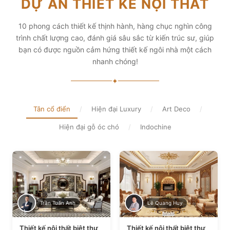
DỰ ÁN THIẾT KẾ NỘI THẤT
diện tích và thẩm mỹ
Xem chi tiết
Xem chi tiết
10 phong cách thiết kế thịnh hành, hàng chục nghìn công
trình chất lượng cao, đánh giá sâu sắc từ kiến trúc sư, giúp
bạn có được nguồn cảm hứng thiết kế ngôi nhà một cách
nhanh chóng!
✦
Tân cổ điển
/
Hiện đại Luxury
/
Art Deco
/
Hiện đại gỗ óc chó
/
Indochine
Trần Tuấn Anh
Lê Quang Huy
Thiết kế nội thất biệt thự
Thiết kế nội thất biệt thự