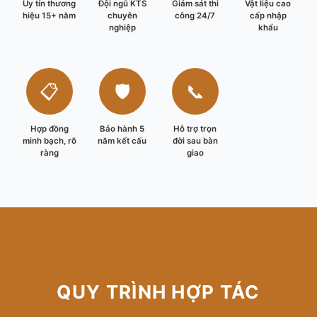
Uy tín thương
Đội ngũ KTS
Giám sát thi
Vật liệu cao
hiệu 15+ năm
chuyên
công 24/7
cấp nhập
nghiệp
khẩu
📋
🛡️
📞
Hợp đồng
Bảo hành 5
Hỗ trợ trọn
minh bạch, rõ
năm kết cấu
đời sau bàn
ràng
giao
QUY TRÌNH HỢP TÁC