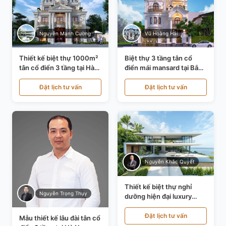
Nguyễn Mạnh Cường
Vũ Hoàng Hải
Thiết kế biệt thự 1000m²
Biệt thự 3 tầng tân cổ
tân cổ điển 3 tầng tại Hà
điển mái mansard tại Bắc
Nội KT21010
Ninh KT21198
Đặt lịch tư vấn
Đặt lịch tư vấn
Nguyễn Khắc Quyết
Thiết kế biệt thự nghỉ
Nguyễn Trọng Thụy
dưỡng hiện đại luxury
700m² tại Đà Nẵng
KT24616
Đặt lịch tư vấn
Mẫu thiết kế lâu đài tân cổ