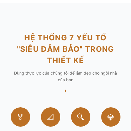
HỆ THỐNG 7 YẾU TỐ
"SIÊU ĐẢM BẢO" TRONG
THIẾT KẾ
Dùng thực lực của chúng tôi để làm đẹp cho ngôi nhà
của bạn
✦
🏅
📐
🔍
💎