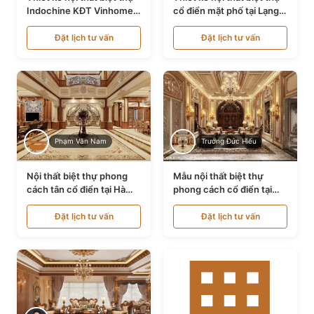
Indochine KĐT Vinhomes
cổ điển mặt phố tại Lạng
Ocean Park NT24600
Sơn NT24534
Đặt lịch tư vấn
Đặt lịch tư vấn
Phạm Văn Nam
Trương Đức Hiếu
Nội thất biệt thự phong
Mẫu nội thất biệt thự
cách tân cổ điển tại Hà
phong cách cổ điển tại
Nội NT24405
Bình Dương NT24532
Đặt lịch tư vấn
Đặt lịch tư vấn