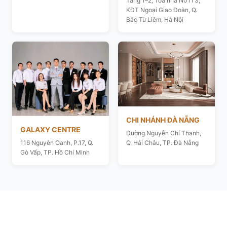
Tầng 1–2, Toà nhà N01T3,
KĐT Ngoại Giao Đoàn, Q.
Bắc Từ Liêm, Hà Nội
CHI NHÁNH ĐÀ NẴNG
GALAXY CENTRE
Đường Nguyễn Chí Thanh,
116 Nguyễn Oanh, P.17, Q.
Q. Hải Châu, TP. Đà Nẵng
Gò Vấp, TP. Hồ Chí Minh