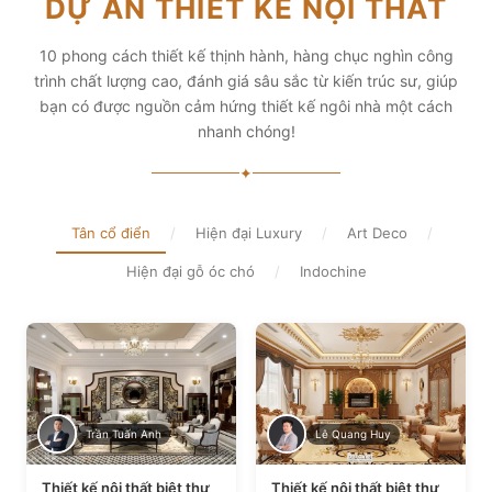
DỰ ÁN THIẾT KẾ NỘI THẤT
diện tích và thẩm mỹ
Xem chi tiết
Xem chi tiết
10 phong cách thiết kế thịnh hành, hàng chục nghìn công
trình chất lượng cao, đánh giá sâu sắc từ kiến trúc sư, giúp
bạn có được nguồn cảm hứng thiết kế ngôi nhà một cách
nhanh chóng!
✦
Tân cổ điển
/
Hiện đại Luxury
/
Art Deco
/
Hiện đại gỗ óc chó
/
Indochine
Trần Tuấn Anh
Lê Quang Huy
Thiết kế nội thất biệt thự
Thiết kế nội thất biệt thự