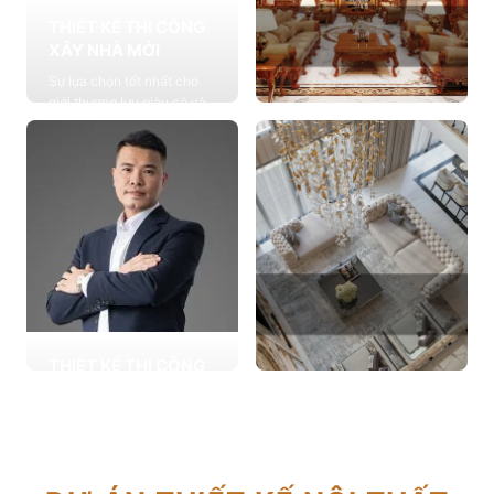
THIẾT KẾ THI CÔNG
XÂY NHÀ MỚI
Sự lựa chọn tốt nhất cho
giới thượng lưu giàu có và
đẳng cấp, cung cấp các
THIẾT KẾ THI CÔNG
giải pháp thiết kế chuyên
NỘI THẤT
sâu
Cung cấp các giải pháp
Xem chi tiết
theo phong cách sống với
thiết kế nội thất thông minh
mang tính thẩm mỹ cao
Xem chi tiết
THIẾT KẾ THI CÔNG
CẢI TẠO NHÀ CŨ
THIẾT KẾ THI CÔNG
Hơn 2.000 dự án cải tạo
CĂN HỘ CHUNG CƯ
nhà ở được triển khai trong
Giải pháp tối ưu cho không
tổng công trình 10.000 sự
gian sống hiện đại, tối ưu
lựa chọn từ các gia đình