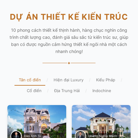
DỰ ÁN THIẾT KẾ KIẾN TRÚC
10 phong cách thiết kế thịnh hành, hàng chục nghìn công
trình chất lượng cao, đánh giá sâu sắc từ kiến trúc sư, giúp
bạn có được nguồn cảm hứng thiết kế ngôi nhà một cách
nhanh chóng!
✦
Tân cổ điển
/
Hiện đại Luxury
/
Kiểu Pháp
/
Cổ điển
/
Địa Trung Hải
/
Indochine
Hoàng Nghĩa Mạnh
Đào Anh Tú