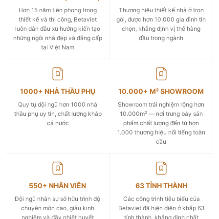
Hơn 15 năm tiên phong trong
Thương hiệu thiết kế nhà ở trọn
thiết kế và thi công, Betaviet
gói, được hơn 10.000 gia đình tin
luôn dẫn đầu xu hướng kiến tạo
chọn, khẳng định vị thế hàng
những ngôi nhà đẹp và đẳng cấp
đầu trong ngành
tại Việt Nam
1000+ NHÀ THẦU PHỤ
10.000+ M² SHOWROOM
Quy tụ đội ngũ hơn 1000 nhà
Showroom trải nghiệm rộng hơn
thầu phụ uy tín, chất lượng khắp
10.000m² — nơi trưng bày sản
cả nước
phẩm chất lượng đến từ hơn
1.000 thương hiệu nổi tiếng toàn
cầu
550+ NHÂN VIÊN
63 TỈNH THÀNH
Đội ngũ nhân sự sở hữu trình độ
Các công trình tiêu biểu của
chuyên môn cao, giàu kinh
Betaviet đã hiện diện ở khắp 63
nghiệm và đầy nhiệt huyết
tỉnh thành, khẳng định chất