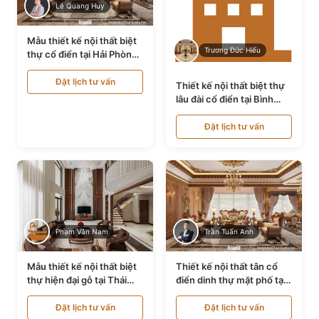
Lê Quang Huy
Mẫu thiết kế nội thất biệt
Trương Đức Hiếu
thự cổ điển tại Hải Phòng
NT24535
Đặt lịch tư vấn
Thiết kế nội thất biệt thự
lâu đài cổ điển tại Bình
Thuận NT21128
Đặt lịch tư vấn
Phạm Văn Nam
Trần Tuấn Anh
Mẫu thiết kế nội thất biệt
Thiết kế nội thất tân cổ
thự hiện đại gỗ tại Thái
điển dinh thự mặt phố tại
Bình NT9188719
Quảng Ninh NT24531
Đặt lịch tư vấn
Đặt lịch tư vấn