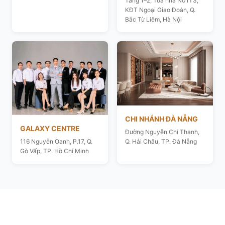
Tầng 1–2, Toà nhà N01T3,
KĐT Ngoại Giao Đoàn, Q.
Bắc Từ Liêm, Hà Nội
CHI NHÁNH ĐÀ NẴNG
GALAXY CENTRE
Đường Nguyễn Chí Thanh,
116 Nguyễn Oanh, P.17, Q.
Q. Hải Châu, TP. Đà Nẵng
Gò Vấp, TP. Hồ Chí Minh