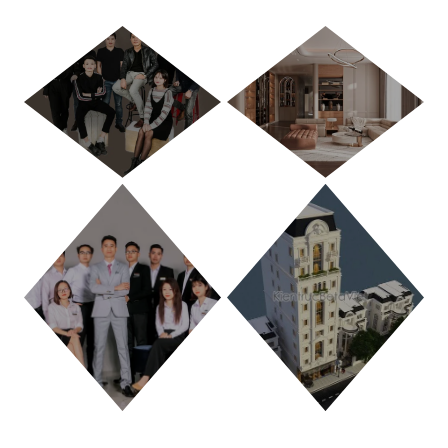
HÀ NỘI
TP. HỒ CHÍ MINH
THANH HÓA
PHÚ THỌ