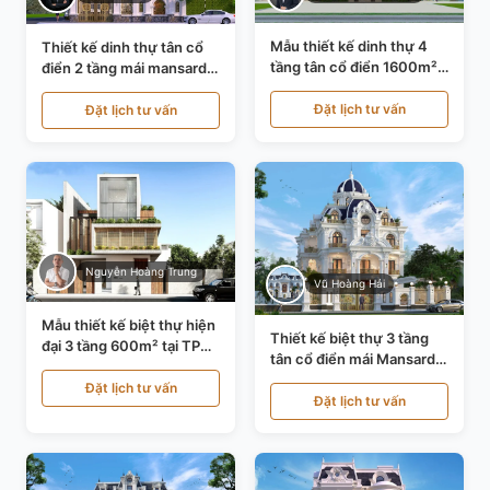
Mẫu thiết kế dinh thự 4
Thiết kế dinh thự tân cổ
tầng tân cổ điển 1600m²
điển 2 tầng mái mansard
tại Thanh Hóa KT20071
tại Bắc Ninh KT20084
Đặt lịch tư vấn
Đặt lịch tư vấn
Nguyễn Hoàng Trung
Vũ Hoàng Hải
Mẫu thiết kế biệt thự hiện
Thiết kế biệt thự 3 tầng
đại 3 tầng 600m² tại TP
tân cổ điển mái Mansard
Hồ Chí Minh KT24602
tại Thanh Hóa KT23104
Đặt lịch tư vấn
Đặt lịch tư vấn