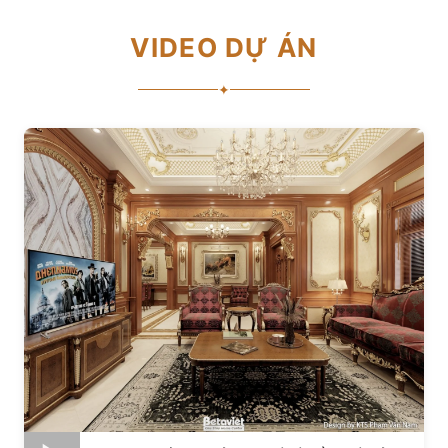
VIDEO DỰ ÁN
✦