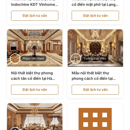
Indochine KĐT Vinhomes
cổ điển mặt phố tại Lạng
Ocean Park NT24600
Sơn NT24534
Đặt lịch tư vấn
Đặt lịch tư vấn
Phạm Văn Nam
Trương Đức Hiếu
Nội thất biệt thự phong
Mẫu nội thất biệt thự
cách tân cổ điển tại Hà
phong cách cổ điển tại
Nội NT24405
Bình Dương NT24532
Đặt lịch tư vấn
Đặt lịch tư vấn