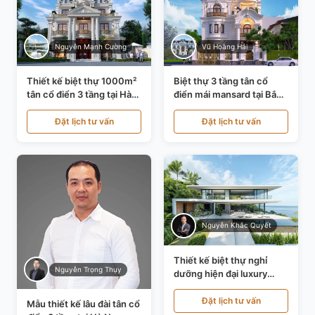
Nguyễn Mạnh Cường
Vũ Hoàng Hải
Thiết kế biệt thự 1000m²
Biệt thự 3 tầng tân cổ
tân cổ điển 3 tầng tại Hà
điển mái mansard tại Bắc
Nội KT21010
Ninh KT21198
Đặt lịch tư vấn
Đặt lịch tư vấn
Nguyễn Khắc Quyết
Thiết kế biệt thự nghỉ
Nguyễn Trọng Thụy
dưỡng hiện đại luxury
700m² tại Đà Nẵng
KT24616
Đặt lịch tư vấn
Mẫu thiết kế lâu đài tân cổ