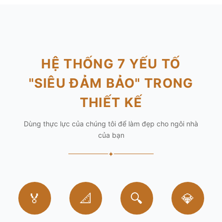
HỆ THỐNG 7 YẾU TỐ
"SIÊU ĐẢM BẢO" TRONG
THIẾT KẾ
Dùng thực lực của chúng tôi để làm đẹp cho ngôi nhà
của bạn
✦
🏅
📐
🔍
💎