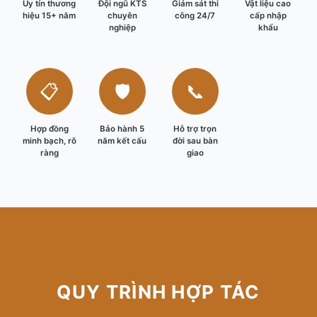
Uy tín thương
Đội ngũ KTS
Giám sát thi
Vật liệu cao
hiệu 15+ năm
chuyên
công 24/7
cấp nhập
nghiệp
khẩu
📋
🛡️
📞
Hợp đồng
Bảo hành 5
Hỗ trợ trọn
minh bạch, rõ
năm kết cấu
đời sau bàn
ràng
giao
QUY TRÌNH HỢP TÁC