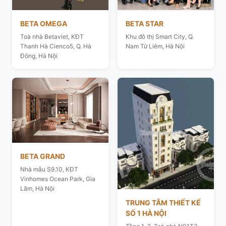
BETA OMEGA
BETA STAR
Toà nhà Betaviet, KĐT
Khu đô thị Smart City, Q.
Thanh Hà Cienco5, Q. Hà
Nam Từ Liêm, Hà Nội
Đông, Hà Nội
BETA GRAND
Nhà mẫu S9.10, KĐT
Vinhomes Ocean Park, Gia
Lâm, Hà Nội
TRUNG TÂM THIẾT KẾ
SỐ 1 HÀ NỘI