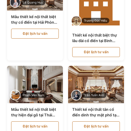
Lê Quang Huy
Mẫu thiết kế nội thất biệt
Trương Đức Hiếu
thự cổ điển tại Hải Phòng
NT24535
Đặt lịch tư vấn
Thiết kế nội thất biệt thự
lâu đài cổ điển tại Bình
Thuận NT21128
Đặt lịch tư vấn
Phạm Văn Nam
Trần Tuấn Anh
Mẫu thiết kế nội thất biệt
Thiết kế nội thất tân cổ
thự hiện đại gỗ tại Thái
điển dinh thự mặt phố tại
Bình NT9188719
Quảng Ninh NT24531
Đặt lịch tư vấn
Đặt lịch tư vấn