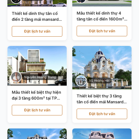
Mẫu thiết kế dinh thự 4
Thiết kế dinh thự tân cổ
tầng tân cổ điển 1600m²
điển 2 tầng mái mansard
tại Thanh Hóa KT20071
tại Bắc Ninh KT20084
Đặt lịch tư vấn
Đặt lịch tư vấn
Nguyễn Hoàng Trung
Vũ Hoàng Hải
Mẫu thiết kế biệt thự hiện
Thiết kế biệt thự 3 tầng
đại 3 tầng 600m² tại TP
tân cổ điển mái Mansard
Hồ Chí Minh KT24602
tại Thanh Hóa KT23104
Đặt lịch tư vấn
Đặt lịch tư vấn