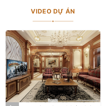
VIDEO DỰ ÁN
✦