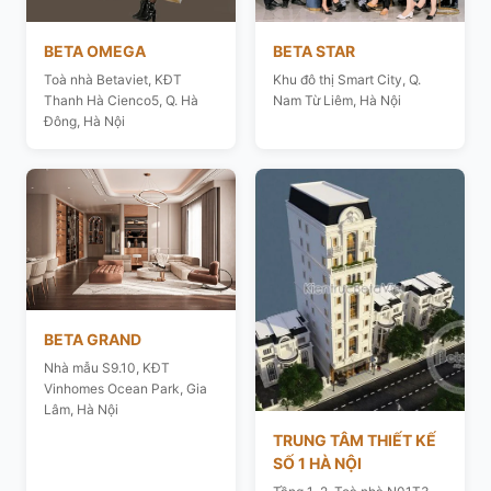
BETA OMEGA
BETA STAR
Toà nhà Betaviet, KĐT
Khu đô thị Smart City, Q.
Thanh Hà Cienco5, Q. Hà
Nam Từ Liêm, Hà Nội
Đông, Hà Nội
BETA GRAND
Nhà mẫu S9.10, KĐT
Vinhomes Ocean Park, Gia
Lâm, Hà Nội
TRUNG TÂM THIẾT KẾ
SỐ 1 HÀ NỘI