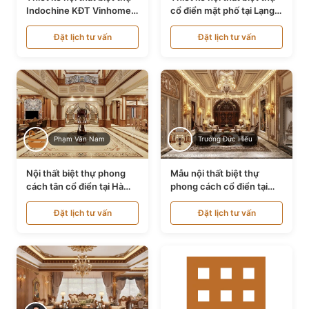
Indochine KĐT Vinhomes
cổ điển mặt phố tại Lạng
Ocean Park NT24600
Sơn NT24534
Đặt lịch tư vấn
Đặt lịch tư vấn
Phạm Văn Nam
Trương Đức Hiếu
Nội thất biệt thự phong
Mẫu nội thất biệt thự
cách tân cổ điển tại Hà
phong cách cổ điển tại
Nội NT24405
Bình Dương NT24532
Đặt lịch tư vấn
Đặt lịch tư vấn