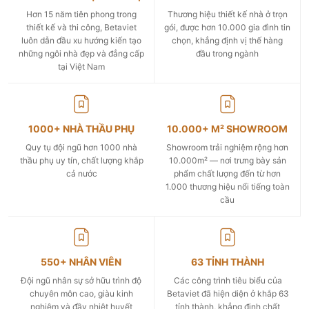
Hơn 15 năm tiên phong trong
Thương hiệu thiết kế nhà ở trọn
thiết kế và thi công, Betaviet
gói, được hơn 10.000 gia đình tin
luôn dẫn đầu xu hướng kiến tạo
chọn, khẳng định vị thế hàng
những ngôi nhà đẹp và đẳng cấp
đầu trong ngành
tại Việt Nam
1000+ NHÀ THẦU PHỤ
10.000+ M² SHOWROOM
Quy tụ đội ngũ hơn 1000 nhà
Showroom trải nghiệm rộng hơn
thầu phụ uy tín, chất lượng khắp
10.000m² — nơi trưng bày sản
cả nước
phẩm chất lượng đến từ hơn
1.000 thương hiệu nổi tiếng toàn
cầu
550+ NHÂN VIÊN
63 TỈNH THÀNH
Đội ngũ nhân sự sở hữu trình độ
Các công trình tiêu biểu của
chuyên môn cao, giàu kinh
Betaviet đã hiện diện ở khắp 63
nghiệm và đầy nhiệt huyết
tỉnh thành, khẳng định chất