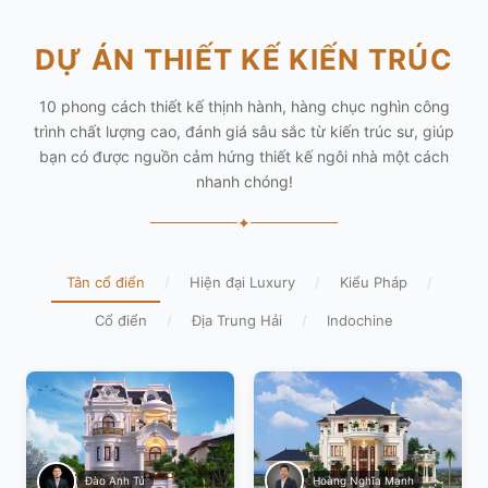
DỰ ÁN THIẾT KẾ KIẾN TRÚC
10 phong cách thiết kế thịnh hành, hàng chục nghìn công
trình chất lượng cao, đánh giá sâu sắc từ kiến trúc sư, giúp
bạn có được nguồn cảm hứng thiết kế ngôi nhà một cách
nhanh chóng!
✦
Tân cổ điển
/
Hiện đại Luxury
/
Kiểu Pháp
/
Cổ điển
/
Địa Trung Hải
/
Indochine
Hoàng Nghĩa Mạnh
Đào Anh Tú