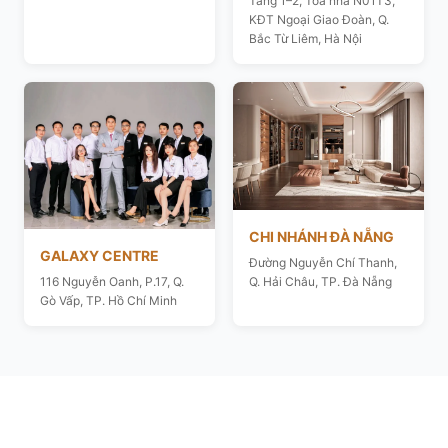
Tầng 1–2, Toà nhà N01T3,
KĐT Ngoại Giao Đoàn, Q.
Bắc Từ Liêm, Hà Nội
CHI NHÁNH ĐÀ NẴNG
GALAXY CENTRE
Đường Nguyễn Chí Thanh,
116 Nguyễn Oanh, P.17, Q.
Q. Hải Châu, TP. Đà Nẵng
Gò Vấp, TP. Hồ Chí Minh