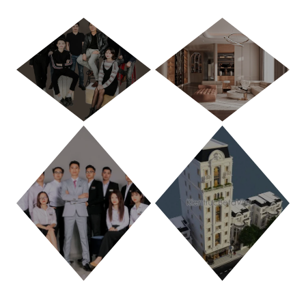
HÀ NỘI
TP. HỒ CHÍ MINH
THANH HÓA
PHÚ THỌ