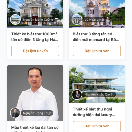
Nguyễn Mạnh Cường
Vũ Hoàng Hải
Thiết kế biệt thự 1000m²
Biệt thự 3 tầng tân cổ
tân cổ điển 3 tầng tại Hà
điển mái mansard tại Bắc
Nội KT21010
Ninh KT21198
Đặt lịch tư vấn
Đặt lịch tư vấn
Nguyễn Khắc Quyết
Thiết kế biệt thự nghỉ
Nguyễn Trọng Thụy
dưỡng hiện đại luxury
700m² tại Đà Nẵng
KT24616
Đặt lịch tư vấn
Mẫu thiết kế lâu đài tân cổ