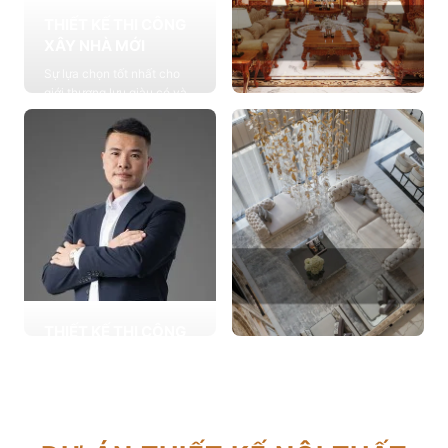
THIẾT KẾ THI CÔNG
XÂY NHÀ MỚI
Sự lựa chọn tốt nhất cho
giới thượng lưu giàu có và
đẳng cấp, cung cấp các
THIẾT KẾ THI CÔNG
giải pháp thiết kế chuyên
NỘI THẤT
sâu
Cung cấp các giải pháp
Xem chi tiết
theo phong cách sống với
thiết kế nội thất thông minh
mang tính thẩm mỹ cao
Xem chi tiết
THIẾT KẾ THI CÔNG
CẢI TẠO NHÀ CŨ
THIẾT KẾ THI CÔNG
Hơn 2.000 dự án cải tạo
CĂN HỘ CHUNG CƯ
nhà ở được triển khai trong
Giải pháp tối ưu cho không
tổng công trình 10.000 sự
gian sống hiện đại, tối ưu
lựa chọn từ các gia đình