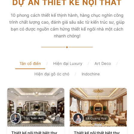
DỰ ÁN THIẾT KẾ NỘI THẤT
diện tích và thẩm mỹ
Xem chi tiết
Xem chi tiết
10 phong cách thiết kế thịnh hành, hàng chục nghìn công
trình chất lượng cao, đánh giá sâu sắc từ kiến trúc sư, giúp
bạn có được nguồn cảm hứng thiết kế ngôi nhà một cách
nhanh chóng!
✦
Tân cổ điển
/
Hiện đại Luxury
/
Art Deco
/
Hiện đại gỗ óc chó
/
Indochine
Trần Tuấn Anh
Lê Quang Huy
Thiết kế nội thất biệt thự
Thiết kế nội thất biệt thự