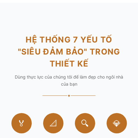
HỆ THỐNG 7 YẾU TỐ
"SIÊU ĐẢM BẢO" TRONG
THIẾT KẾ
Dùng thực lực của chúng tôi để làm đẹp cho ngôi nhà
của bạn
✦
🏅
📐
🔍
💎