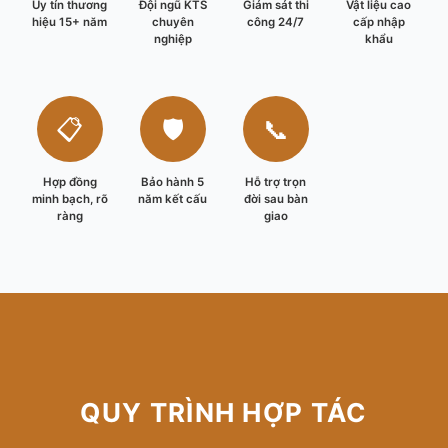
Uy tín thương
Đội ngũ KTS
Giám sát thi
Vật liệu cao
hiệu 15+ năm
chuyên
công 24/7
cấp nhập
nghiệp
khẩu
📋
🛡️
📞
Hợp đồng
Bảo hành 5
Hỗ trợ trọn
minh bạch, rõ
năm kết cấu
đời sau bàn
ràng
giao
QUY TRÌNH HỢP TÁC