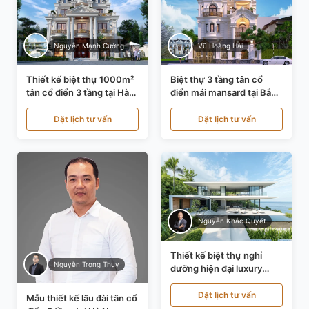
Nguyễn Mạnh Cường
Vũ Hoàng Hải
Thiết kế biệt thự 1000m²
Biệt thự 3 tầng tân cổ
tân cổ điển 3 tầng tại Hà
điển mái mansard tại Bắc
Nội KT21010
Ninh KT21198
Đặt lịch tư vấn
Đặt lịch tư vấn
Nguyễn Khắc Quyết
Thiết kế biệt thự nghỉ
Nguyễn Trọng Thụy
dưỡng hiện đại luxury
700m² tại Đà Nẵng
KT24616
Đặt lịch tư vấn
Mẫu thiết kế lâu đài tân cổ