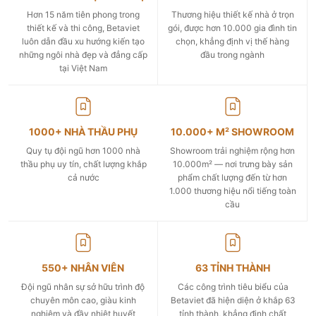
Hơn 15 năm tiên phong trong
Thương hiệu thiết kế nhà ở trọn
thiết kế và thi công, Betaviet
gói, được hơn 10.000 gia đình tin
luôn dẫn đầu xu hướng kiến tạo
chọn, khẳng định vị thế hàng
những ngôi nhà đẹp và đẳng cấp
đầu trong ngành
tại Việt Nam
1000+ NHÀ THẦU PHỤ
10.000+ M² SHOWROOM
Quy tụ đội ngũ hơn 1000 nhà
Showroom trải nghiệm rộng hơn
thầu phụ uy tín, chất lượng khắp
10.000m² — nơi trưng bày sản
cả nước
phẩm chất lượng đến từ hơn
1.000 thương hiệu nổi tiếng toàn
cầu
550+ NHÂN VIÊN
63 TỈNH THÀNH
Đội ngũ nhân sự sở hữu trình độ
Các công trình tiêu biểu của
chuyên môn cao, giàu kinh
Betaviet đã hiện diện ở khắp 63
nghiệm và đầy nhiệt huyết
tỉnh thành, khẳng định chất