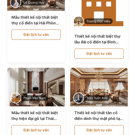
Lê Quang Huy
Mẫu thiết kế nội thất biệt
Trương Đức Hiếu
thự cổ điển tại Hải Phòng
NT24535
Đặt lịch tư vấn
Thiết kế nội thất biệt thự
lâu đài cổ điển tại Bình
Thuận NT21128
Đặt lịch tư vấn
Phạm Văn Nam
Trần Tuấn Anh
Mẫu thiết kế nội thất biệt
Thiết kế nội thất tân cổ
thự hiện đại gỗ tại Thái
điển dinh thự mặt phố tại
Bình NT9188719
Quảng Ninh NT24531
Đặt lịch tư vấn
Đặt lịch tư vấn