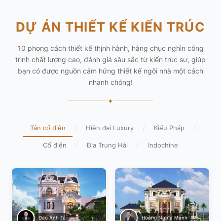
DỰ ÁN THIẾT KẾ KIẾN TRÚC
10 phong cách thiết kế thịnh hành, hàng chục nghìn công
trình chất lượng cao, đánh giá sâu sắc từ kiến trúc sư, giúp
bạn có được nguồn cảm hứng thiết kế ngôi nhà một cách
nhanh chóng!
✦
Tân cổ điển
/
Hiện đại Luxury
/
Kiểu Pháp
/
Cổ điển
/
Địa Trung Hải
/
Indochine
Hoàng Nghĩa Mạnh
Đào Anh Tú