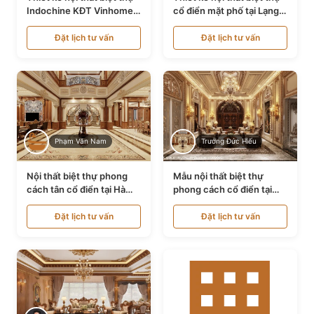
Indochine KĐT Vinhomes
cổ điển mặt phố tại Lạng
Ocean Park NT24600
Sơn NT24534
Đặt lịch tư vấn
Đặt lịch tư vấn
Phạm Văn Nam
Trương Đức Hiếu
Nội thất biệt thự phong
Mẫu nội thất biệt thự
cách tân cổ điển tại Hà
phong cách cổ điển tại
Nội NT24405
Bình Dương NT24532
Đặt lịch tư vấn
Đặt lịch tư vấn