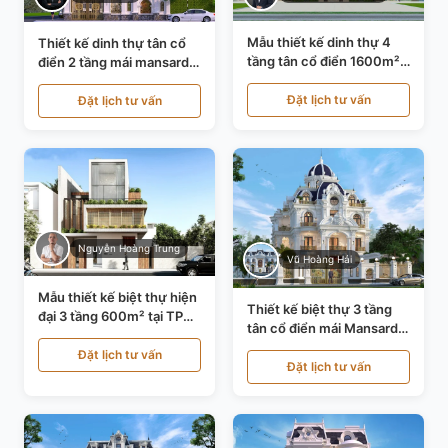
Mẫu thiết kế dinh thự 4
Thiết kế dinh thự tân cổ
tầng tân cổ điển 1600m²
điển 2 tầng mái mansard
tại Thanh Hóa KT20071
tại Bắc Ninh KT20084
Đặt lịch tư vấn
Đặt lịch tư vấn
Nguyễn Hoàng Trung
Vũ Hoàng Hải
Mẫu thiết kế biệt thự hiện
Thiết kế biệt thự 3 tầng
đại 3 tầng 600m² tại TP
tân cổ điển mái Mansard
Hồ Chí Minh KT24602
tại Thanh Hóa KT23104
Đặt lịch tư vấn
Đặt lịch tư vấn