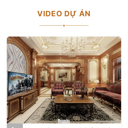
VIDEO DỰ ÁN
✦