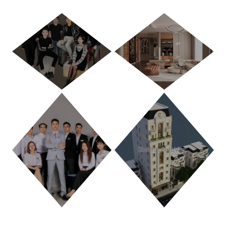
HÀ NỘI
TP. HỒ CHÍ MINH
THANH HÓA
PHÚ THỌ