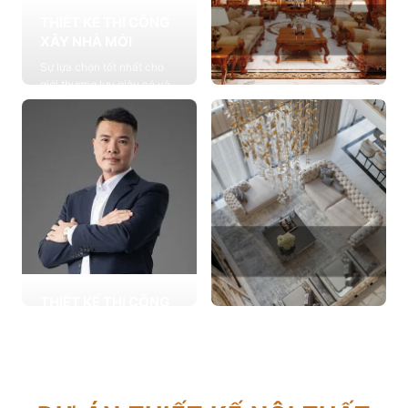
THIẾT KẾ THI CÔNG
XÂY NHÀ MỚI
Sự lựa chọn tốt nhất cho
giới thượng lưu giàu có và
đẳng cấp, cung cấp các
THIẾT KẾ THI CÔNG
giải pháp thiết kế chuyên
NỘI THẤT
sâu
Cung cấp các giải pháp
Xem chi tiết
theo phong cách sống với
thiết kế nội thất thông minh
mang tính thẩm mỹ cao
Xem chi tiết
THIẾT KẾ THI CÔNG
CẢI TẠO NHÀ CŨ
THIẾT KẾ THI CÔNG
Hơn 2.000 dự án cải tạo
CĂN HỘ CHUNG CƯ
nhà ở được triển khai trong
Giải pháp tối ưu cho không
tổng công trình 10.000 sự
gian sống hiện đại, tối ưu
lựa chọn từ các gia đình