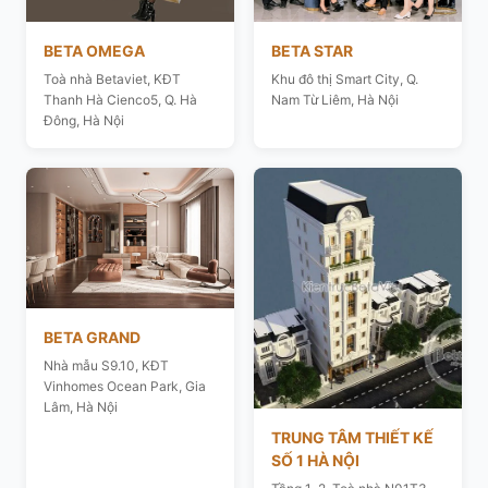
BETA OMEGA
BETA STAR
Toà nhà Betaviet, KĐT
Khu đô thị Smart City, Q.
Thanh Hà Cienco5, Q. Hà
Nam Từ Liêm, Hà Nội
Đông, Hà Nội
BETA GRAND
Nhà mẫu S9.10, KĐT
Vinhomes Ocean Park, Gia
Lâm, Hà Nội
TRUNG TÂM THIẾT KẾ
SỐ 1 HÀ NỘI