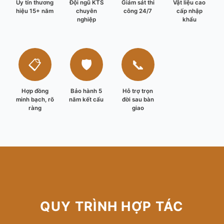
Uy tín thương
Đội ngũ KTS
Giám sát thi
Vật liệu cao
hiệu 15+ năm
chuyên
công 24/7
cấp nhập
nghiệp
khẩu
📋
🛡️
📞
Hợp đồng
Bảo hành 5
Hỗ trợ trọn
minh bạch, rõ
năm kết cấu
đời sau bàn
ràng
giao
QUY TRÌNH HỢP TÁC