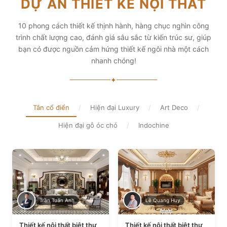
DỰ ÁN THIẾT KẾ NỘI THẤT
diện tích và thẩm mỹ
Xem chi tiết
Xem chi tiết
10 phong cách thiết kế thịnh hành, hàng chục nghìn công
trình chất lượng cao, đánh giá sâu sắc từ kiến trúc sư, giúp
bạn có được nguồn cảm hứng thiết kế ngôi nhà một cách
nhanh chóng!
✦
Tân cổ điển
/
Hiện đại Luxury
/
Art Deco
/
Hiện đại gỗ óc chó
/
Indochine
Trần Tuấn Anh
Lê Quang Huy
Thiết kế nội thất biệt thự
Thiết kế nội thất biệt thự