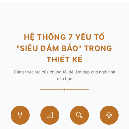
HỆ THỐNG 7 YẾU TỐ
"SIÊU ĐẢM BẢO" TRONG
THIẾT KẾ
Dùng thực lực của chúng tôi để làm đẹp cho ngôi nhà
của bạn
✦
🏅
📐
🔍
💎