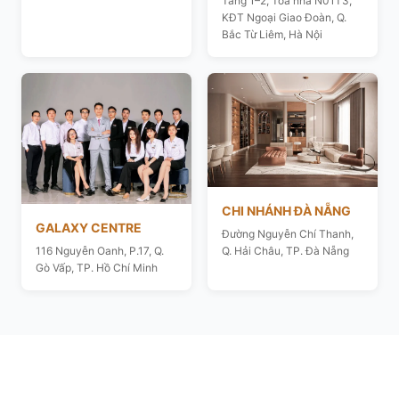
Tầng 1–2, Toà nhà N01T3,
KĐT Ngoại Giao Đoàn, Q.
Bắc Từ Liêm, Hà Nội
CHI NHÁNH ĐÀ NẴNG
GALAXY CENTRE
Đường Nguyễn Chí Thanh,
116 Nguyễn Oanh, P.17, Q.
Q. Hải Châu, TP. Đà Nẵng
Gò Vấp, TP. Hồ Chí Minh