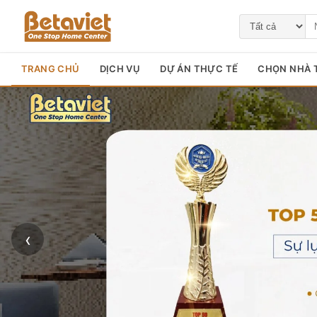
TRANG CHỦ
DỊCH VỤ
DỰ ÁN THỰC TẾ
CHỌN NHÀ T
‹