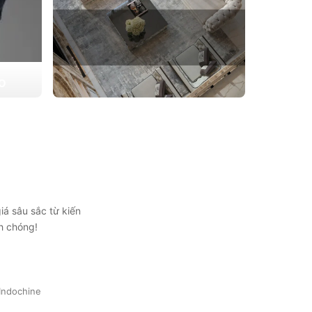
ẠO
 triển
THIẾT KẾ THI CÔNG CĂN HỘ
ự lựa
CHUNG CƯ
Giải pháp tối ưu cho không gian sống hiện
đại, tối ưu diện tích và thẩm mỹ
Xem chi tiết
iá sâu sắc từ kiến
h chóng!
Indochine