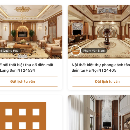
Lê Quang Huy
Phạm Văn Nam
ế nội thất biệt thự cổ điển mặt
Nội thất biệt thự phong cách tâ
i Lạng Sơn NT24534
điển tại Hà Nội NT24405
Đặt lịch tư vấn
Đặt lịch tư vấn