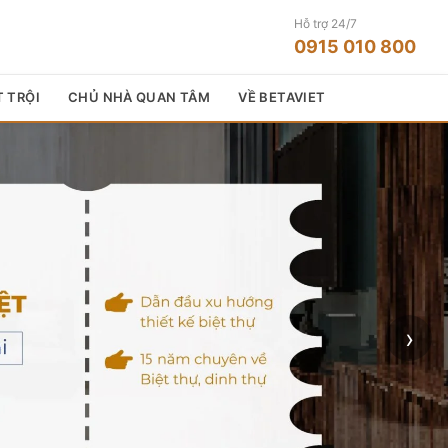
Hỗ trợ 24/7
0915 010 800
T TRỘI
CHỦ NHÀ QUAN TÂM
VỀ BETAVIET
›