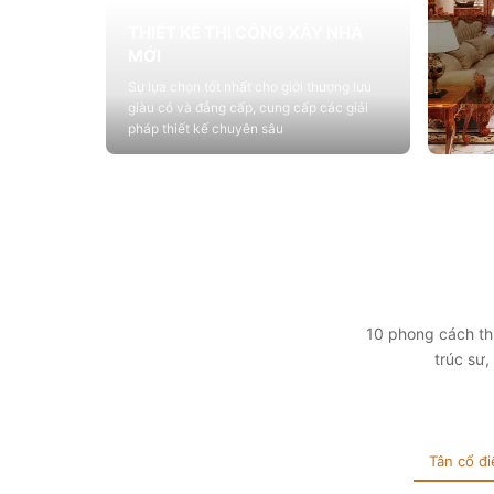
THIẾT KẾ THI CÔNG XÂY NHÀ
MỚI
Sự lựa chọn tốt nhất cho giới thượng lưu
giàu có và đẳng cấp, cung cấp các giải
pháp thiết kế chuyên sâu
Xem chi tiết
THIẾ
Cung c
sống vớ
tính t
Xem 
10 phong cách thi
trúc sư
Tân cổ đi