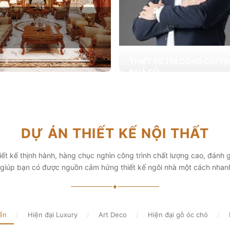
THIẾT KẾ THI CÔNG CẢI T
NHÀ CŨ
Hơn 2.000 dự án cải tạo nhà ở được
T KẾ THI CÔNG NỘI THẤT
khai trong tổng công trình 10.000 s
ấp các giải pháp theo phong cách
chọn từ các gia đình
i thiết kế nội thất thông minh mang
hẩm mỹ cao
Xem chi tiết
DỰ ÁN THIẾT KẾ NỘI THẤT
chi tiết
ết kế thịnh hành, hàng chục nghìn công trình chất lượng cao, đánh g
, giúp bạn có được nguồn cảm hứng thiết kế ngôi nhà một cách nhan
✦
ển
/
Hiện đại Luxury
/
Art Deco
/
Hiện đại gỗ óc chó
/