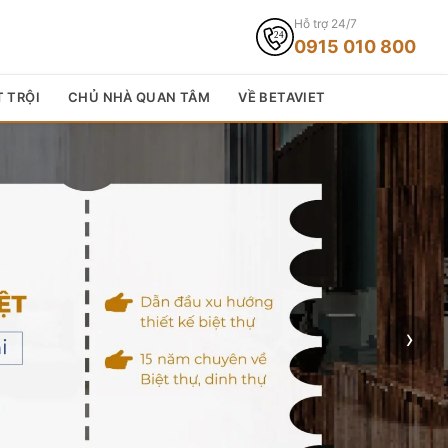
Hỗ trợ 24/7
0915 010 800
T TRỘI
CHỦ NHÀ QUAN TÂM
VỀ BETAVIET
›