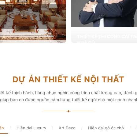
THIẾT KẾ THI CÔNG CẢI T
NHÀ CŨ
Hơn 2.000 dự án cải tạo nhà ở được
T KẾ THI CÔNG NỘI THẤT
khai trong tổng công trình 10.000 s
ấp các giải pháp theo phong cách
chọn từ các gia đình
i thiết kế nội thất thông minh mang
hẩm mỹ cao
Xem chi tiết
DỰ ÁN THIẾT KẾ NỘI THẤT
chi tiết
ết kế thịnh hành, hàng chục nghìn công trình chất lượng cao, đánh g
, giúp bạn có được nguồn cảm hứng thiết kế ngôi nhà một cách nhan
✦
ển
/
Hiện đại Luxury
/
Art Deco
/
Hiện đại gỗ óc chó
/