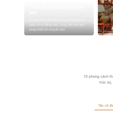
THIẾT KẾ THI CÔNG XÂY NHÀ
MỚI
Sự lựa chọn tốt nhất cho giới thượng lưu
giàu có và đẳng cấp, cung cấp các giải
pháp thiết kế chuyên sâu
Xem chi tiết
THIẾ
Cung c
sống vớ
tính t
Xem 
10 phong cách thi
trúc sư
Tân cổ đi