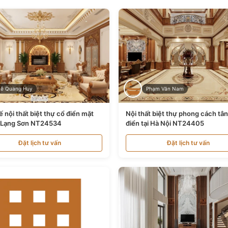
Lê Quang Huy
Phạm Văn Nam
ế nội thất biệt thự cổ điển mặt
Nội thất biệt thự phong cách tâ
i Lạng Sơn NT24534
điển tại Hà Nội NT24405
Đặt lịch tư vấn
Đặt lịch tư vấn