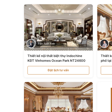
Trần Tuấn Anh
Thiết kế nội thất biệt thự Indochine
Thiết k
KĐT Vinhomes Ocean Park NT24600
phố tạ
Đặt lịch tư vấn