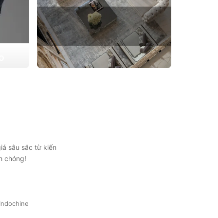
ẠO
 triển
THIẾT KẾ THI CÔNG CĂN HỘ
ự lựa
CHUNG CƯ
Giải pháp tối ưu cho không gian sống hiện
đại, tối ưu diện tích và thẩm mỹ
Xem chi tiết
iá sâu sắc từ kiến
h chóng!
Indochine