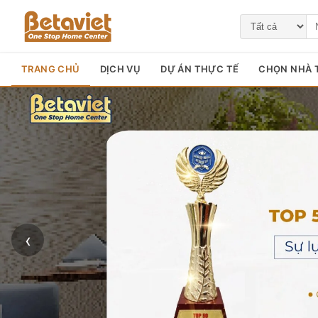
TRANG CHỦ
DỊCH VỤ
DỰ ÁN THỰC TẾ
CHỌN NHÀ T
‹