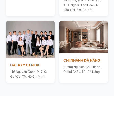
Tầng 1–2, Toà nhà N01T3,
KĐT Ngoại Giao Đoàn, Q.
Bắc Từ Liêm, Hà Nội
CHI NHÁNH ĐÀ NẴNG
GALAXY CENTRE
Đường Nguyễn Chí Thanh,
116 Nguyễn Oanh, P.17, Q.
Q. Hải Châu, TP. Đà Nẵng
Gò Vấp, TP. Hồ Chí Minh