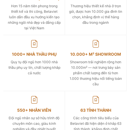
Hơn 15 năm tiên phong trong
Thương hiệu thiết kế nhà ở trọn
thiết kế và thi công, Betaviet
gói, được hơn 10.000 gia đình tin
luôn dẫn đầu xu hướng kiến tạo
chọn, khẳng định vị thế hàng
những ngôi nhà đẹp và đẳng cấp
đầu trong ngành
tại Việt Nam
1000+ NHÀ THẦU PHỤ
10.000+ M² SHOWROOM
Quy tụ đội ngũ hơn 1000 nhà
Showroom trải nghiệm rộng hơn
thầu phụ uy tín, chất lượng khắp
10.000m² — nơi trưng bày sản
cả nước
phẩm chất lượng đến từ hơn
1.000 thương hiệu nổi tiếng toàn
cầu
550+ NHÂN VIÊN
63 TỈNH THÀNH
Đội ngũ nhân sự sở hữu trình độ
Các công trình tiêu biểu của
chuyên môn cao, giàu kinh
Betaviet đã hiện diện ở khắp 63
nghiệm và đầy nhiệt huyết
tỉnh thành, khẳng định chất