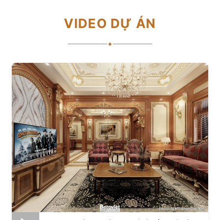
VIDEO DỰ ÁN
✦