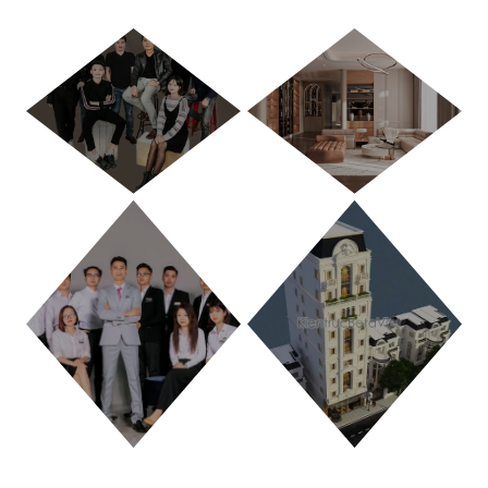
HÀ NỘI
TP. HỒ CHÍ MINH
THANH HÓA
PHÚ THỌ