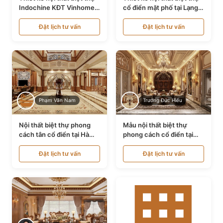
Indochine KĐT Vinhomes
cổ điển mặt phố tại Lạng
Ocean Park NT24600
Sơn NT24534
Đặt lịch tư vấn
Đặt lịch tư vấn
Phạm Văn Nam
Trương Đức Hiếu
Nội thất biệt thự phong
Mẫu nội thất biệt thự
cách tân cổ điển tại Hà
phong cách cổ điển tại
Nội NT24405
Bình Dương NT24532
Đặt lịch tư vấn
Đặt lịch tư vấn