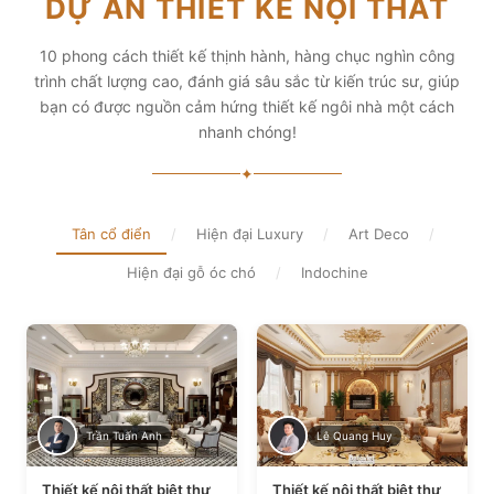
DỰ ÁN THIẾT KẾ NỘI THẤT
diện tích và thẩm mỹ
Xem chi tiết
Xem chi tiết
10 phong cách thiết kế thịnh hành, hàng chục nghìn công
trình chất lượng cao, đánh giá sâu sắc từ kiến trúc sư, giúp
bạn có được nguồn cảm hứng thiết kế ngôi nhà một cách
nhanh chóng!
✦
Tân cổ điển
/
Hiện đại Luxury
/
Art Deco
/
Hiện đại gỗ óc chó
/
Indochine
Trần Tuấn Anh
Lê Quang Huy
Thiết kế nội thất biệt thự
Thiết kế nội thất biệt thự