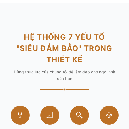
HỆ THỐNG 7 YẾU TỐ
"SIÊU ĐẢM BẢO" TRONG
THIẾT KẾ
Dùng thực lực của chúng tôi để làm đẹp cho ngôi nhà
của bạn
✦
🏅
📐
🔍
💎