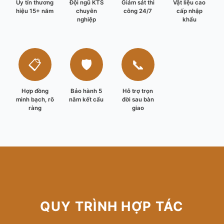
Uy tín thương
Đội ngũ KTS
Giám sát thi
Vật liệu cao
hiệu 15+ năm
chuyên
công 24/7
cấp nhập
nghiệp
khẩu
📋
🛡️
📞
Hợp đồng
Bảo hành 5
Hỗ trợ trọn
minh bạch, rõ
năm kết cấu
đời sau bàn
ràng
giao
QUY TRÌNH HỢP TÁC