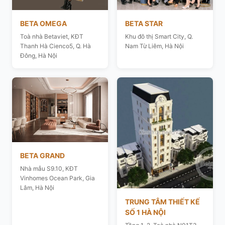
BETA OMEGA
BETA STAR
Toà nhà Betaviet, KĐT
Khu đô thị Smart City, Q.
Thanh Hà Cienco5, Q. Hà
Nam Từ Liêm, Hà Nội
Đông, Hà Nội
BETA GRAND
Nhà mẫu S9.10, KĐT
Vinhomes Ocean Park, Gia
Lâm, Hà Nội
TRUNG TÂM THIẾT KẾ
SỐ 1 HÀ NỘI