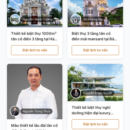
Nguyễn Mạnh Cường
Vũ Hoàng Hải
Thiết kế biệt thự 1000m²
Biệt thự 3 tầng tân cổ
tân cổ điển 3 tầng tại Hà
điển mái mansard tại Bắc
Nội KT21010
Ninh KT21198
Đặt lịch tư vấn
Đặt lịch tư vấn
Nguyễn Khắc Quyết
Thiết kế biệt thự nghỉ
Nguyễn Trọng Thụy
dưỡng hiện đại luxury
700m² tại Đà Nẵng
KT24616
Đặt lịch tư vấn
Mẫu thiết kế lâu đài tân cổ