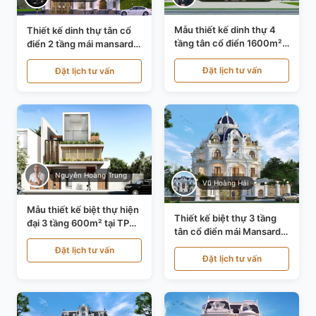
Mẫu thiết kế dinh thự 4
Thiết kế dinh thự tân cổ
tầng tân cổ điển 1600m²
điển 2 tầng mái mansard
tại Thanh Hóa KT20071
tại Bắc Ninh KT20084
Đặt lịch tư vấn
Đặt lịch tư vấn
Nguyễn Hoàng Trung
Vũ Hoàng Hải
Mẫu thiết kế biệt thự hiện
Thiết kế biệt thự 3 tầng
đại 3 tầng 600m² tại TP
tân cổ điển mái Mansard
Hồ Chí Minh KT24602
tại Thanh Hóa KT23104
Đặt lịch tư vấn
Đặt lịch tư vấn