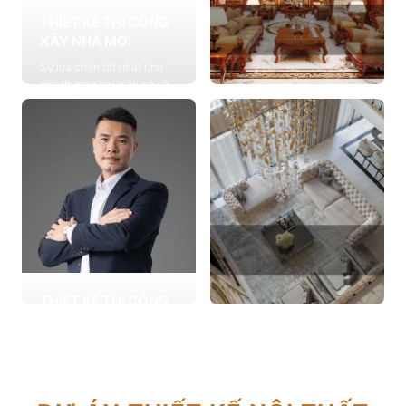
THIẾT KẾ THI CÔNG
XÂY NHÀ MỚI
Sự lựa chọn tốt nhất cho
giới thượng lưu giàu có và
đẳng cấp, cung cấp các
THIẾT KẾ THI CÔNG
giải pháp thiết kế chuyên
NỘI THẤT
sâu
Cung cấp các giải pháp
Xem chi tiết
theo phong cách sống với
thiết kế nội thất thông minh
mang tính thẩm mỹ cao
Xem chi tiết
THIẾT KẾ THI CÔNG
CẢI TẠO NHÀ CŨ
THIẾT KẾ THI CÔNG
Hơn 2.000 dự án cải tạo
CĂN HỘ CHUNG CƯ
nhà ở được triển khai trong
Giải pháp tối ưu cho không
tổng công trình 10.000 sự
gian sống hiện đại, tối ưu
lựa chọn từ các gia đình