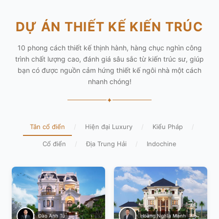
DỰ ÁN THIẾT KẾ KIẾN TRÚC
10 phong cách thiết kế thịnh hành, hàng chục nghìn công
trình chất lượng cao, đánh giá sâu sắc từ kiến trúc sư, giúp
bạn có được nguồn cảm hứng thiết kế ngôi nhà một cách
nhanh chóng!
✦
Tân cổ điển
/
Hiện đại Luxury
/
Kiểu Pháp
/
Cổ điển
/
Địa Trung Hải
/
Indochine
Hoàng Nghĩa Mạnh
Đào Anh Tú