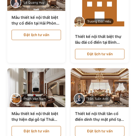
Lê Quang Huy
Mẫu thiết kế nội thất biệt
Trương Đức Hiếu
thự cổ điển tại Hải Phòng
NT24535
Đặt lịch tư vấn
Thiết kế nội thất biệt thự
lâu đài cổ điển tại Bình
Thuận NT21128
Đặt lịch tư vấn
Phạm Văn Nam
Trần Tuấn Anh
Mẫu thiết kế nội thất biệt
Thiết kế nội thất tân cổ
thự hiện đại gỗ tại Thái
điển dinh thự mặt phố tại
Bình NT9188719
Quảng Ninh NT24531
Đặt lịch tư vấn
Đặt lịch tư vấn