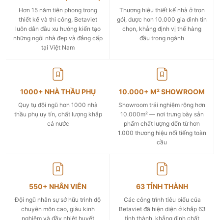
Hơn 15 năm tiên phong trong
Thương hiệu thiết kế nhà ở trọn
thiết kế và thi công, Betaviet
gói, được hơn 10.000 gia đình tin
luôn dẫn đầu xu hướng kiến tạo
chọn, khẳng định vị thế hàng
những ngôi nhà đẹp và đẳng cấp
đầu trong ngành
tại Việt Nam
1000+ NHÀ THẦU PHỤ
10.000+ M² SHOWROOM
Quy tụ đội ngũ hơn 1000 nhà
Showroom trải nghiệm rộng hơn
thầu phụ uy tín, chất lượng khắp
10.000m² — nơi trưng bày sản
cả nước
phẩm chất lượng đến từ hơn
1.000 thương hiệu nổi tiếng toàn
cầu
550+ NHÂN VIÊN
63 TỈNH THÀNH
Đội ngũ nhân sự sở hữu trình độ
Các công trình tiêu biểu của
chuyên môn cao, giàu kinh
Betaviet đã hiện diện ở khắp 63
nghiệm và đầy nhiệt huyết
tỉnh thành, khẳng định chất