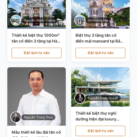
Nguyễn Mạnh Cường
Vũ Hoàng Hải
Thiết kế biệt thự 1000m²
Biệt thự 3 tầng tân cổ
tân cổ điển 3 tầng tại Hà
điển mái mansard tại Bắc
Nội KT21010
Ninh KT21198
Đặt lịch tư vấn
Đặt lịch tư vấn
Nguyễn Khắc Quyết
Thiết kế biệt thự nghỉ
Nguyễn Trọng Thụy
dưỡng hiện đại luxury
700m² tại Đà Nẵng
KT24616
Đặt lịch tư vấn
Mẫu thiết kế lâu đài tân cổ