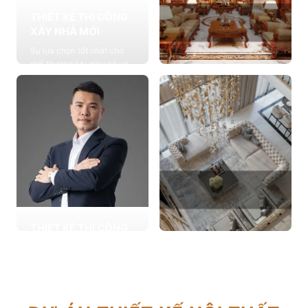
THIẾT KẾ THI CÔNG
XÂY NHÀ MỚI
Sự lựa chọn tốt nhất cho
giới thượng lưu giàu có và
đẳng cấp, cung cấp các
THIẾT KẾ THI CÔNG
giải pháp thiết kế chuyên
NỘI THẤT
sâu
Cung cấp các giải pháp
Xem chi tiết
theo phong cách sống với
thiết kế nội thất thông minh
mang tính thẩm mỹ cao
Xem chi tiết
THIẾT KẾ THI CÔNG
CẢI TẠO NHÀ CŨ
THIẾT KẾ THI CÔNG
Hơn 2.000 dự án cải tạo
CĂN HỘ CHUNG CƯ
nhà ở được triển khai trong
Giải pháp tối ưu cho không
tổng công trình 10.000 sự
gian sống hiện đại, tối ưu
lựa chọn từ các gia đình