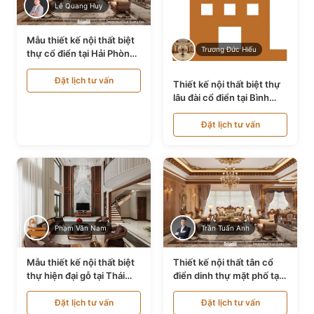
Lê Quang Huy
Mẫu thiết kế nội thất biệt
Trương Đức Hiếu
thự cổ điển tại Hải Phòng
NT24535
Đặt lịch tư vấn
Thiết kế nội thất biệt thự
lâu đài cổ điển tại Bình
Thuận NT21128
Đặt lịch tư vấn
Phạm Văn Nam
Trần Tuấn Anh
Mẫu thiết kế nội thất biệt
Thiết kế nội thất tân cổ
thự hiện đại gỗ tại Thái
điển dinh thự mặt phố tại
Bình NT9188719
Quảng Ninh NT24531
Đặt lịch tư vấn
Đặt lịch tư vấn