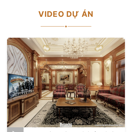
VIDEO DỰ ÁN
✦