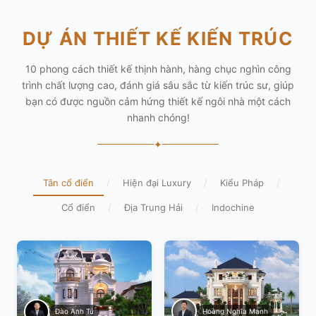
DỰ ÁN THIẾT KẾ KIẾN TRÚC
10 phong cách thiết kế thịnh hành, hàng chục nghìn công
trình chất lượng cao, đánh giá sâu sắc từ kiến trúc sư, giúp
bạn có được nguồn cảm hứng thiết kế ngôi nhà một cách
nhanh chóng!
✦
Tân cổ điển
/
Hiện đại Luxury
/
Kiểu Pháp
/
Cổ điển
/
Địa Trung Hải
/
Indochine
Hoàng Nghĩa Mạnh
Đào Anh Tú