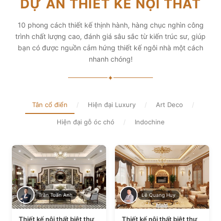
DỰ ÁN THIẾT KẾ NỘI THẤT
diện tích và thẩm mỹ
Xem chi tiết
Xem chi tiết
10 phong cách thiết kế thịnh hành, hàng chục nghìn công
trình chất lượng cao, đánh giá sâu sắc từ kiến trúc sư, giúp
bạn có được nguồn cảm hứng thiết kế ngôi nhà một cách
nhanh chóng!
✦
Tân cổ điển
/
Hiện đại Luxury
/
Art Deco
/
Hiện đại gỗ óc chó
/
Indochine
Trần Tuấn Anh
Lê Quang Huy
Thiết kế nội thất biệt thự
Thiết kế nội thất biệt thự