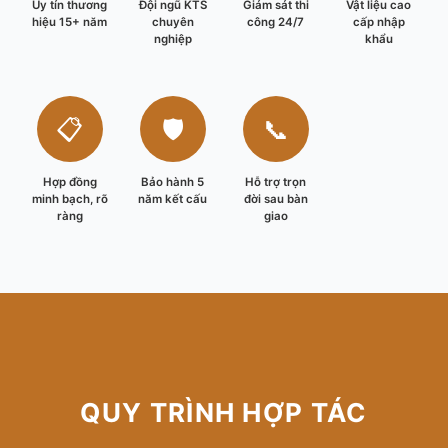
Uy tín thương
Đội ngũ KTS
Giám sát thi
Vật liệu cao
hiệu 15+ năm
chuyên
công 24/7
cấp nhập
nghiệp
khẩu
📋
🛡️
📞
Hợp đồng
Bảo hành 5
Hỗ trợ trọn
minh bạch, rõ
năm kết cấu
đời sau bàn
ràng
giao
QUY TRÌNH HỢP TÁC