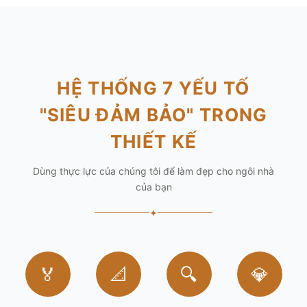
HỆ THỐNG 7 YẾU TỐ
"SIÊU ĐẢM BẢO" TRONG
THIẾT KẾ
Dùng thực lực của chúng tôi để làm đẹp cho ngôi nhà
của bạn
✦
🏅
📐
🔍
💎