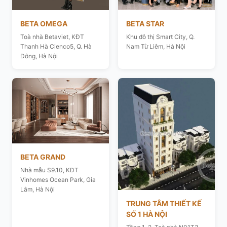
BETA OMEGA
BETA STAR
Toà nhà Betaviet, KĐT
Khu đô thị Smart City, Q.
Thanh Hà Cienco5, Q. Hà
Nam Từ Liêm, Hà Nội
Đông, Hà Nội
BETA GRAND
Nhà mẫu S9.10, KĐT
Vinhomes Ocean Park, Gia
Lâm, Hà Nội
TRUNG TÂM THIẾT KẾ
SỐ 1 HÀ NỘI