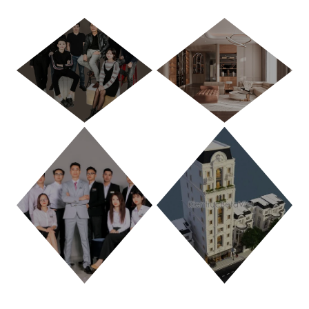
HÀ NỘI
TP. HỒ CHÍ MINH
THANH HÓA
PHÚ THỌ