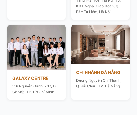
Tầng 1–2, Toà nhà N01T3,
KĐT Ngoại Giao Đoàn, Q.
Bắc Từ Liêm, Hà Nội
CHI NHÁNH ĐÀ NẴNG
GALAXY CENTRE
Đường Nguyễn Chí Thanh,
116 Nguyễn Oanh, P.17, Q.
Q. Hải Châu, TP. Đà Nẵng
Gò Vấp, TP. Hồ Chí Minh