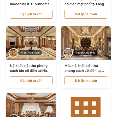
Indochine KĐT Vinhomes
cổ điển mặt phố tại Lạng
Ocean Park NT24600
Sơn NT24534
Đặt lịch tư vấn
Đặt lịch tư vấn
Phạm Văn Nam
Trương Đức Hiếu
Nội thất biệt thự phong
Mẫu nội thất biệt thự
cách tân cổ điển tại Hà
phong cách cổ điển tại
Nội NT24405
Bình Dương NT24532
Đặt lịch tư vấn
Đặt lịch tư vấn