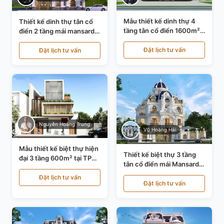
Mẫu thiết kế dinh thự 4
Thiết kế dinh thự tân cổ
tầng tân cổ điển 1600m²
điển 2 tầng mái mansard
tại Thanh Hóa KT20071
tại Bắc Ninh KT20084
Đặt lịch tư vấn
Đặt lịch tư vấn
Nguyễn Hoàng Trung
Vũ Hoàng Hải
Mẫu thiết kế biệt thự hiện
Thiết kế biệt thự 3 tầng
đại 3 tầng 600m² tại TP
tân cổ điển mái Mansard
Hồ Chí Minh KT24602
tại Thanh Hóa KT23104
Đặt lịch tư vấn
Đặt lịch tư vấn