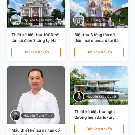
Nguyễn Mạnh Cường
Vũ Hoàng Hải
Thiết kế biệt thự 1000m²
Biệt thự 3 tầng tân cổ
tân cổ điển 3 tầng tại Hà
điển mái mansard tại Bắc
Nội KT21010
Ninh KT21198
Đặt lịch tư vấn
Đặt lịch tư vấn
Nguyễn Khắc Quyết
Thiết kế biệt thự nghỉ
Nguyễn Trọng Thụy
dưỡng hiện đại luxury
700m² tại Đà Nẵng
KT24616
Đặt lịch tư vấn
Mẫu thiết kế lâu đài tân cổ