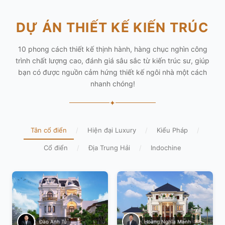
DỰ ÁN THIẾT KẾ KIẾN TRÚC
10 phong cách thiết kế thịnh hành, hàng chục nghìn công
trình chất lượng cao, đánh giá sâu sắc từ kiến trúc sư, giúp
bạn có được nguồn cảm hứng thiết kế ngôi nhà một cách
nhanh chóng!
✦
Tân cổ điển
/
Hiện đại Luxury
/
Kiểu Pháp
/
Cổ điển
/
Địa Trung Hải
/
Indochine
Hoàng Nghĩa Mạnh
Đào Anh Tú