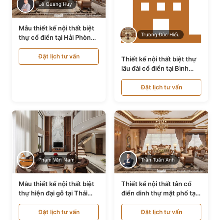
Lê Quang Huy
Mẫu thiết kế nội thất biệt
Trương Đức Hiếu
thự cổ điển tại Hải Phòng
NT24535
Đặt lịch tư vấn
Thiết kế nội thất biệt thự
lâu đài cổ điển tại Bình
Thuận NT21128
Đặt lịch tư vấn
Phạm Văn Nam
Trần Tuấn Anh
Mẫu thiết kế nội thất biệt
Thiết kế nội thất tân cổ
thự hiện đại gỗ tại Thái
điển dinh thự mặt phố tại
Bình NT9188719
Quảng Ninh NT24531
Đặt lịch tư vấn
Đặt lịch tư vấn