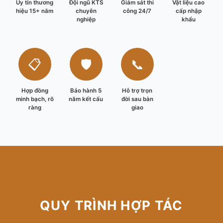
Uy tín thương
Đội ngũ KTS
Giám sát thi
Vật liệu cao
hiệu 15+ năm
chuyên
công 24/7
cấp nhập
nghiệp
khẩu
📋
🛡️
📞
Hợp đồng
Bảo hành 5
Hỗ trợ trọn
minh bạch, rõ
năm kết cấu
đời sau bàn
ràng
giao
QUY TRÌNH HỢP TÁC