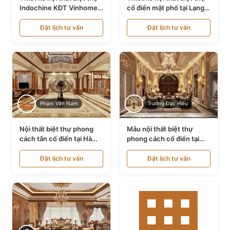
Indochine KĐT Vinhomes
cổ điển mặt phố tại Lạng
Ocean Park NT24600
Sơn NT24534
Đặt lịch tư vấn
Đặt lịch tư vấn
Phạm Văn Nam
Trương Đức Hiếu
Nội thất biệt thự phong
Mẫu nội thất biệt thự
cách tân cổ điển tại Hà
phong cách cổ điển tại
Nội NT24405
Bình Dương NT24532
Đặt lịch tư vấn
Đặt lịch tư vấn