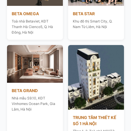
BETA OMEGA
BETA STAR
Toà nhà Betaviet, KĐT
Khu đô thị Smart City, Q.
Thanh Hà Cienco5, Q. Hà
Nam Từ Liêm, Hà Nội
Đông, Hà Nội
BETA GRAND
Nhà mẫu S9.10, KĐT
Vinhomes Ocean Park, Gia
Lâm, Hà Nội
TRUNG TÂM THIẾT KẾ
SỐ 1 HÀ NỘI