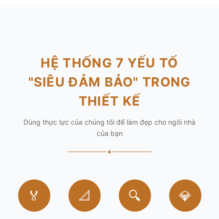
HỆ THỐNG 7 YẾU TỐ
"SIÊU ĐẢM BẢO" TRONG
THIẾT KẾ
Dùng thực lực của chúng tôi để làm đẹp cho ngôi nhà
của bạn
✦
🏅
📐
🔍
💎