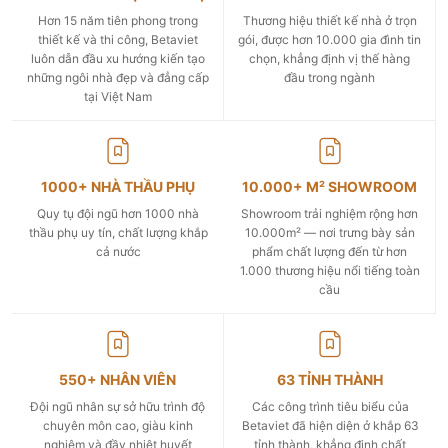
Hơn 15 năm tiên phong trong
Thương hiệu thiết kế nhà ở trọn
thiết kế và thi công, Betaviet
gói, được hơn 10.000 gia đình tin
luôn dẫn đầu xu hướng kiến tạo
chọn, khẳng định vị thế hàng
những ngôi nhà đẹp và đẳng cấp
đầu trong ngành
tại Việt Nam
1000+ NHÀ THẦU PHỤ
10.000+ M² SHOWROOM
Quy tụ đội ngũ hơn 1000 nhà
Showroom trải nghiệm rộng hơn
thầu phụ uy tín, chất lượng khắp
10.000m² — nơi trưng bày sản
cả nước
phẩm chất lượng đến từ hơn
1.000 thương hiệu nổi tiếng toàn
cầu
550+ NHÂN VIÊN
63 TỈNH THÀNH
Đội ngũ nhân sự sở hữu trình độ
Các công trình tiêu biểu của
chuyên môn cao, giàu kinh
Betaviet đã hiện diện ở khắp 63
nghiệm và đầy nhiệt huyết
tỉnh thành, khẳng định chất