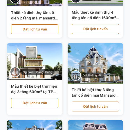
Mẫu thiết kế dinh thự 4
Thiết kế dinh thự tân cổ
tầng tân cổ điển 1600m²
điển 2 tầng mái mansard
tại Thanh Hóa KT20071
tại Bắc Ninh KT20084
Đặt lịch tư vấn
Đặt lịch tư vấn
Nguyễn Hoàng Trung
Vũ Hoàng Hải
Mẫu thiết kế biệt thự hiện
Thiết kế biệt thự 3 tầng
đại 3 tầng 600m² tại TP
tân cổ điển mái Mansard
Hồ Chí Minh KT24602
tại Thanh Hóa KT23104
Đặt lịch tư vấn
Đặt lịch tư vấn