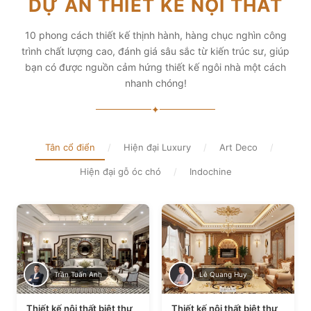
DỰ ÁN THIẾT KẾ NỘI THẤT
diện tích và thẩm mỹ
Xem chi tiết
Xem chi tiết
10 phong cách thiết kế thịnh hành, hàng chục nghìn công
trình chất lượng cao, đánh giá sâu sắc từ kiến trúc sư, giúp
bạn có được nguồn cảm hứng thiết kế ngôi nhà một cách
nhanh chóng!
✦
Tân cổ điển
/
Hiện đại Luxury
/
Art Deco
/
Hiện đại gỗ óc chó
/
Indochine
Trần Tuấn Anh
Lê Quang Huy
Thiết kế nội thất biệt thự
Thiết kế nội thất biệt thự