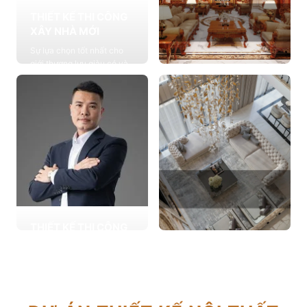
THIẾT KẾ THI CÔNG
XÂY NHÀ MỚI
Sự lựa chọn tốt nhất cho
giới thượng lưu giàu có và
đẳng cấp, cung cấp các
THIẾT KẾ THI CÔNG
giải pháp thiết kế chuyên
NỘI THẤT
sâu
Cung cấp các giải pháp
Xem chi tiết
theo phong cách sống với
thiết kế nội thất thông minh
mang tính thẩm mỹ cao
Xem chi tiết
THIẾT KẾ THI CÔNG
CẢI TẠO NHÀ CŨ
THIẾT KẾ THI CÔNG
Hơn 2.000 dự án cải tạo
CĂN HỘ CHUNG CƯ
nhà ở được triển khai trong
Giải pháp tối ưu cho không
tổng công trình 10.000 sự
gian sống hiện đại, tối ưu
lựa chọn từ các gia đình