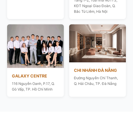
Tầng 1–2, Toà nhà N01T3,
KĐT Ngoại Giao Đoàn, Q.
Bắc Từ Liêm, Hà Nội
CHI NHÁNH ĐÀ NẴNG
GALAXY CENTRE
Đường Nguyễn Chí Thanh,
116 Nguyễn Oanh, P.17, Q.
Q. Hải Châu, TP. Đà Nẵng
Gò Vấp, TP. Hồ Chí Minh