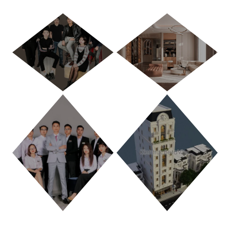
HÀ NỘI
TP. HỒ CHÍ MINH
THANH HÓA
PHÚ THỌ