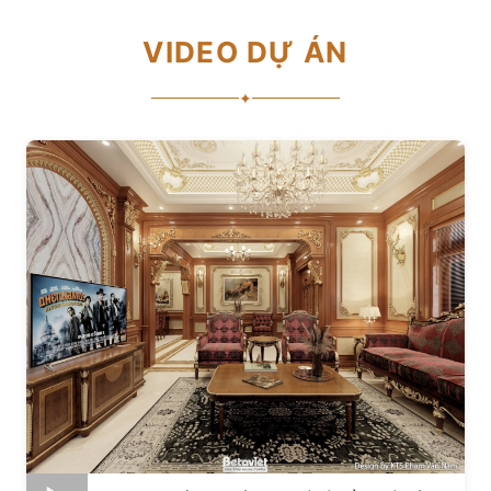
VIDEO DỰ ÁN
✦