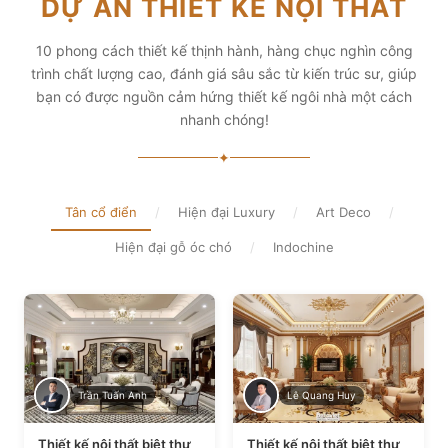
DỰ ÁN THIẾT KẾ NỘI THẤT
diện tích và thẩm mỹ
Xem chi tiết
Xem chi tiết
10 phong cách thiết kế thịnh hành, hàng chục nghìn công
trình chất lượng cao, đánh giá sâu sắc từ kiến trúc sư, giúp
bạn có được nguồn cảm hứng thiết kế ngôi nhà một cách
nhanh chóng!
✦
Tân cổ điển
/
Hiện đại Luxury
/
Art Deco
/
Hiện đại gỗ óc chó
/
Indochine
Trần Tuấn Anh
Lê Quang Huy
Thiết kế nội thất biệt thự
Thiết kế nội thất biệt thự