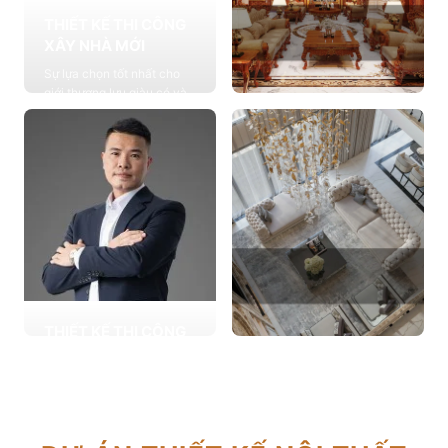
THIẾT KẾ THI CÔNG
XÂY NHÀ MỚI
Sự lựa chọn tốt nhất cho
giới thượng lưu giàu có và
đẳng cấp, cung cấp các
THIẾT KẾ THI CÔNG
giải pháp thiết kế chuyên
NỘI THẤT
sâu
Cung cấp các giải pháp
Xem chi tiết
theo phong cách sống với
thiết kế nội thất thông minh
mang tính thẩm mỹ cao
Xem chi tiết
THIẾT KẾ THI CÔNG
CẢI TẠO NHÀ CŨ
THIẾT KẾ THI CÔNG
Hơn 2.000 dự án cải tạo
CĂN HỘ CHUNG CƯ
nhà ở được triển khai trong
Giải pháp tối ưu cho không
tổng công trình 10.000 sự
gian sống hiện đại, tối ưu
lựa chọn từ các gia đình