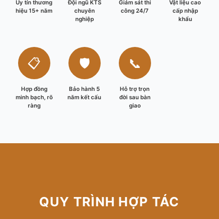
Uy tín thương
Đội ngũ KTS
Giám sát thi
Vật liệu cao
hiệu 15+ năm
chuyên
công 24/7
cấp nhập
nghiệp
khẩu
📋
🛡️
📞
Hợp đồng
Bảo hành 5
Hỗ trợ trọn
minh bạch, rõ
năm kết cấu
đời sau bàn
ràng
giao
QUY TRÌNH HỢP TÁC