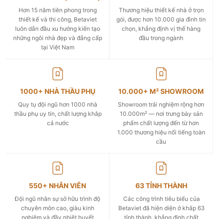
Hơn 15 năm tiên phong trong
Thương hiệu thiết kế nhà ở trọn
thiết kế và thi công, Betaviet
gói, được hơn 10.000 gia đình tin
luôn dẫn đầu xu hướng kiến tạo
chọn, khẳng định vị thế hàng
những ngôi nhà đẹp và đẳng cấp
đầu trong ngành
tại Việt Nam
1000+ NHÀ THẦU PHỤ
10.000+ M² SHOWROOM
Quy tụ đội ngũ hơn 1000 nhà
Showroom trải nghiệm rộng hơn
thầu phụ uy tín, chất lượng khắp
10.000m² — nơi trưng bày sản
cả nước
phẩm chất lượng đến từ hơn
1.000 thương hiệu nổi tiếng toàn
cầu
550+ NHÂN VIÊN
63 TỈNH THÀNH
Đội ngũ nhân sự sở hữu trình độ
Các công trình tiêu biểu của
chuyên môn cao, giàu kinh
Betaviet đã hiện diện ở khắp 63
nghiệm và đầy nhiệt huyết
tỉnh thành, khẳng định chất