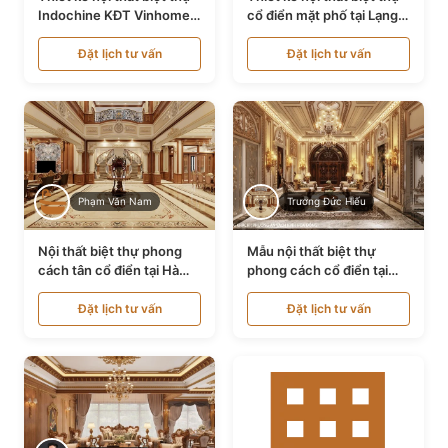
Indochine KĐT Vinhomes
cổ điển mặt phố tại Lạng
Ocean Park NT24600
Sơn NT24534
Đặt lịch tư vấn
Đặt lịch tư vấn
Phạm Văn Nam
Trương Đức Hiếu
Nội thất biệt thự phong
Mẫu nội thất biệt thự
cách tân cổ điển tại Hà
phong cách cổ điển tại
Nội NT24405
Bình Dương NT24532
Đặt lịch tư vấn
Đặt lịch tư vấn