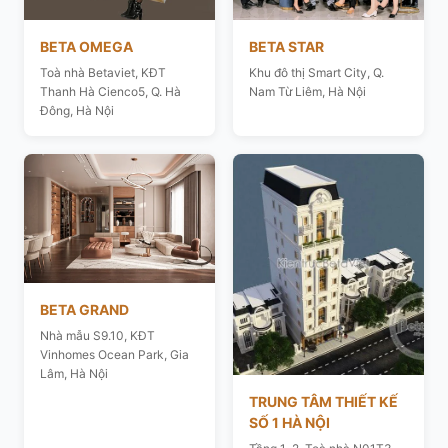
BETA OMEGA
BETA STAR
Toà nhà Betaviet, KĐT
Khu đô thị Smart City, Q.
Thanh Hà Cienco5, Q. Hà
Nam Từ Liêm, Hà Nội
Đông, Hà Nội
BETA GRAND
Nhà mẫu S9.10, KĐT
Vinhomes Ocean Park, Gia
Lâm, Hà Nội
TRUNG TÂM THIẾT KẾ
SỐ 1 HÀ NỘI