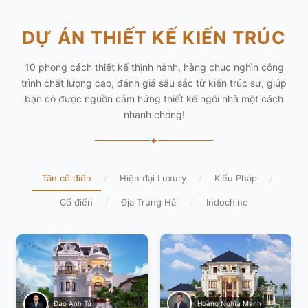
DỰ ÁN THIẾT KẾ KIẾN TRÚC
10 phong cách thiết kế thịnh hành, hàng chục nghìn công
trình chất lượng cao, đánh giá sâu sắc từ kiến trúc sư, giúp
bạn có được nguồn cảm hứng thiết kế ngôi nhà một cách
nhanh chóng!
✦
Tân cổ điển
/
Hiện đại Luxury
/
Kiểu Pháp
/
Cổ điển
/
Địa Trung Hải
/
Indochine
Hoàng Nghĩa Mạnh
Đào Anh Tú