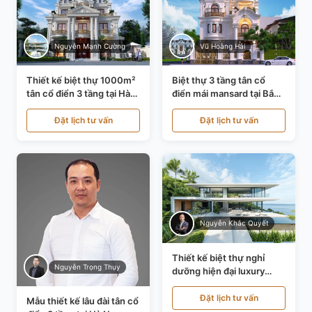
Nguyễn Mạnh Cường
Vũ Hoàng Hải
Thiết kế biệt thự 1000m²
Biệt thự 3 tầng tân cổ
tân cổ điển 3 tầng tại Hà
điển mái mansard tại Bắc
Nội KT21010
Ninh KT21198
Đặt lịch tư vấn
Đặt lịch tư vấn
Nguyễn Khắc Quyết
Thiết kế biệt thự nghỉ
Nguyễn Trọng Thụy
dưỡng hiện đại luxury
700m² tại Đà Nẵng
KT24616
Đặt lịch tư vấn
Mẫu thiết kế lâu đài tân cổ