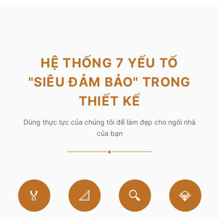
HỆ THỐNG 7 YẾU TỐ
"SIÊU ĐẢM BẢO" TRONG
THIẾT KẾ
Dùng thực lực của chúng tôi để làm đẹp cho ngôi nhà
của bạn
✦
🏅
📐
🔍
💎