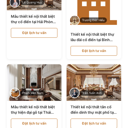
Lê Quang Huy
Mẫu thiết kế nội thất biệt
Trương Đức Hiếu
thự cổ điển tại Hải Phòng
NT24535
Đặt lịch tư vấn
Thiết kế nội thất biệt thự
lâu đài cổ điển tại Bình
Thuận NT21128
Đặt lịch tư vấn
Phạm Văn Nam
Trần Tuấn Anh
Mẫu thiết kế nội thất biệt
Thiết kế nội thất tân cổ
thự hiện đại gỗ tại Thái
điển dinh thự mặt phố tại
Bình NT9188719
Quảng Ninh NT24531
Đặt lịch tư vấn
Đặt lịch tư vấn