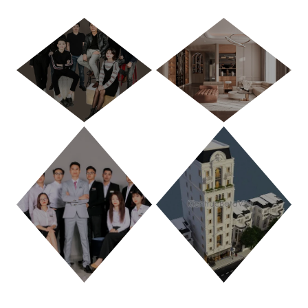
HÀ NỘI
TP. HỒ CHÍ MINH
THANH HÓA
PHÚ THỌ