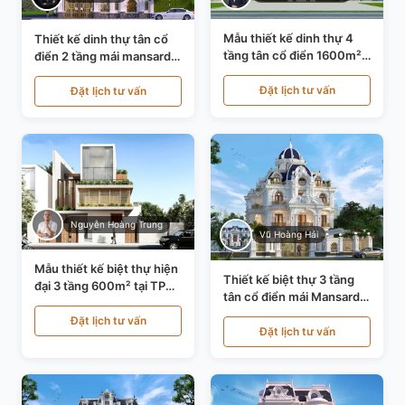
Mẫu thiết kế dinh thự 4
Thiết kế dinh thự tân cổ
tầng tân cổ điển 1600m²
điển 2 tầng mái mansard
tại Thanh Hóa KT20071
tại Bắc Ninh KT20084
Đặt lịch tư vấn
Đặt lịch tư vấn
Nguyễn Hoàng Trung
Vũ Hoàng Hải
Mẫu thiết kế biệt thự hiện
Thiết kế biệt thự 3 tầng
đại 3 tầng 600m² tại TP
tân cổ điển mái Mansard
Hồ Chí Minh KT24602
tại Thanh Hóa KT23104
Đặt lịch tư vấn
Đặt lịch tư vấn