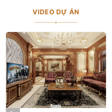
VIDEO DỰ ÁN
✦