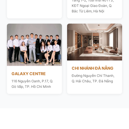
Tầng 1–2, Toà nhà N01T3,
KĐT Ngoại Giao Đoàn, Q.
Bắc Từ Liêm, Hà Nội
CHI NHÁNH ĐÀ NẴNG
GALAXY CENTRE
Đường Nguyễn Chí Thanh,
116 Nguyễn Oanh, P.17, Q.
Q. Hải Châu, TP. Đà Nẵng
Gò Vấp, TP. Hồ Chí Minh