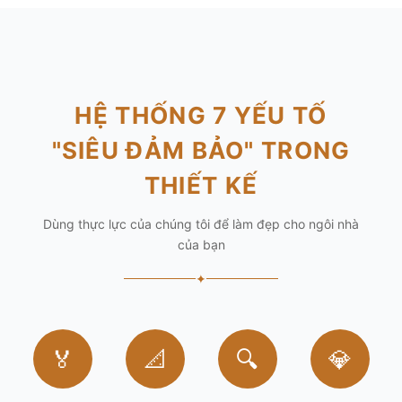
HỆ THỐNG 7 YẾU TỐ
"SIÊU ĐẢM BẢO" TRONG
THIẾT KẾ
Dùng thực lực của chúng tôi để làm đẹp cho ngôi nhà
của bạn
✦
🏅
📐
🔍
💎