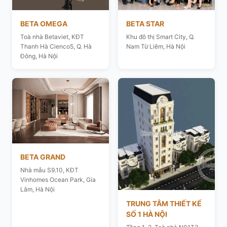
BETA OMEGA
BETA STAR
Toà nhà Betaviet, KĐT
Khu đô thị Smart City, Q.
Thanh Hà Cienco5, Q. Hà
Nam Từ Liêm, Hà Nội
Đông, Hà Nội
BETA GRAND
Nhà mẫu S9.10, KĐT
Vinhomes Ocean Park, Gia
Lâm, Hà Nội
TRUNG TÂM THIẾT KẾ
SỐ 1 HÀ NỘI