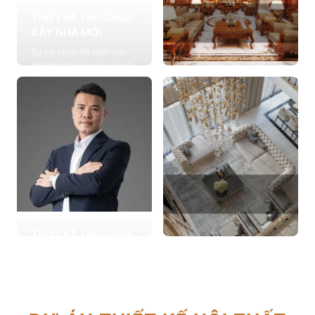
THIẾT KẾ THI CÔNG
XÂY NHÀ MỚI
Sự lựa chọn tốt nhất cho
giới thượng lưu giàu có và
đẳng cấp, cung cấp các
THIẾT KẾ THI CÔNG
giải pháp thiết kế chuyên
NỘI THẤT
sâu
Cung cấp các giải pháp
Xem chi tiết
theo phong cách sống với
thiết kế nội thất thông minh
mang tính thẩm mỹ cao
Xem chi tiết
THIẾT KẾ THI CÔNG
CẢI TẠO NHÀ CŨ
THIẾT KẾ THI CÔNG
Hơn 2.000 dự án cải tạo
CĂN HỘ CHUNG CƯ
nhà ở được triển khai trong
Giải pháp tối ưu cho không
tổng công trình 10.000 sự
gian sống hiện đại, tối ưu
lựa chọn từ các gia đình