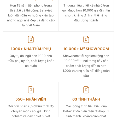
Hơn 15 năm tiên phong trong
Thương hiệu thiết kế nhà ở trọn
thiết kế và thi công, Betaviet
gói, được hơn 10.000 gia đình tin
luôn dẫn đầu xu hướng kiến tạo
chọn, khẳng định vị thế hàng
những ngôi nhà đẹp và đẳng cấp
đầu trong ngành
tại Việt Nam
1000+ NHÀ THẦU PHỤ
10.000+ M² SHOWROOM
Quy tụ đội ngũ hơn 1000 nhà
Showroom trải nghiệm rộng hơn
thầu phụ uy tín, chất lượng khắp
10.000m² — nơi trưng bày sản
cả nước
phẩm chất lượng đến từ hơn
1.000 thương hiệu nổi tiếng toàn
cầu
550+ NHÂN VIÊN
63 TỈNH THÀNH
Đội ngũ nhân sự sở hữu trình độ
Các công trình tiêu biểu của
chuyên môn cao, giàu kinh
Betaviet đã hiện diện ở khắp 63
nghiệm và đầy nhiệt huyết
tỉnh thành, khẳng định chất