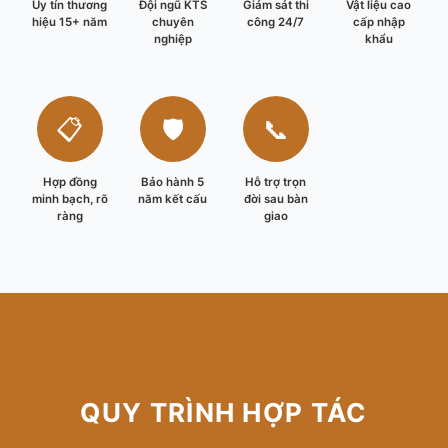
Uy tín thương
Đội ngũ KTS
Giám sát thi
Vật liệu cao
hiệu 15+ năm
chuyên
công 24/7
cấp nhập
nghiệp
khẩu
📋
🛡️
📞
Hợp đồng
Bảo hành 5
Hỗ trợ trọn
minh bạch, rõ
năm kết cấu
đời sau bàn
ràng
giao
QUY TRÌNH HỢP TÁC