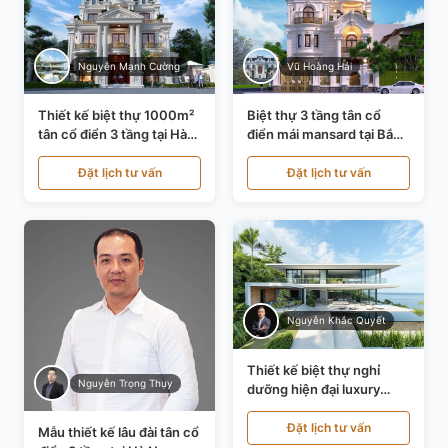
Nguyễn Mạnh Cường
Vũ Hoàng Hải
Thiết kế biệt thự 1000m²
Biệt thự 3 tầng tân cổ
tân cổ điển 3 tầng tại Hà
điển mái mansard tại Bắc
Nội KT21010
Ninh KT21198
Đặt lịch tư vấn
Đặt lịch tư vấn
Nguyễn Khắc Quyết
Thiết kế biệt thự nghỉ
Nguyễn Trọng Thụy
dưỡng hiện đại luxury
700m² tại Đà Nẵng
KT24616
Đặt lịch tư vấn
Mẫu thiết kế lâu đài tân cổ