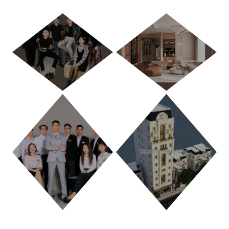
HÀ NỘI
TP. HỒ CHÍ MINH
THANH HÓA
PHÚ THỌ