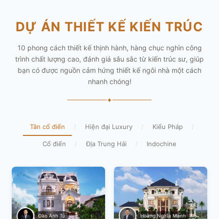
DỰ ÁN THIẾT KẾ KIẾN TRÚC
10 phong cách thiết kế thịnh hành, hàng chục nghìn công
trình chất lượng cao, đánh giá sâu sắc từ kiến trúc sư, giúp
bạn có được nguồn cảm hứng thiết kế ngôi nhà một cách
nhanh chóng!
✦
Tân cổ điển
/
Hiện đại Luxury
/
Kiểu Pháp
/
Cổ điển
/
Địa Trung Hải
/
Indochine
Hoàng Nghĩa Mạnh
Đào Anh Tú