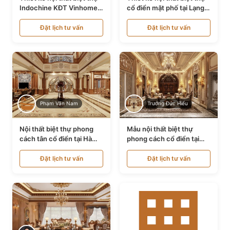
Indochine KĐT Vinhomes
cổ điển mặt phố tại Lạng
Ocean Park NT24600
Sơn NT24534
Đặt lịch tư vấn
Đặt lịch tư vấn
Phạm Văn Nam
Trương Đức Hiếu
Nội thất biệt thự phong
Mẫu nội thất biệt thự
cách tân cổ điển tại Hà
phong cách cổ điển tại
Nội NT24405
Bình Dương NT24532
Đặt lịch tư vấn
Đặt lịch tư vấn