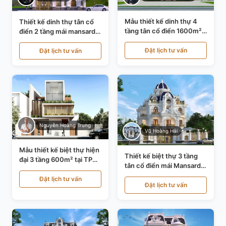
Mẫu thiết kế dinh thự 4
Thiết kế dinh thự tân cổ
tầng tân cổ điển 1600m²
điển 2 tầng mái mansard
tại Thanh Hóa KT20071
tại Bắc Ninh KT20084
Đặt lịch tư vấn
Đặt lịch tư vấn
Nguyễn Hoàng Trung
Vũ Hoàng Hải
Mẫu thiết kế biệt thự hiện
Thiết kế biệt thự 3 tầng
đại 3 tầng 600m² tại TP
tân cổ điển mái Mansard
Hồ Chí Minh KT24602
tại Thanh Hóa KT23104
Đặt lịch tư vấn
Đặt lịch tư vấn