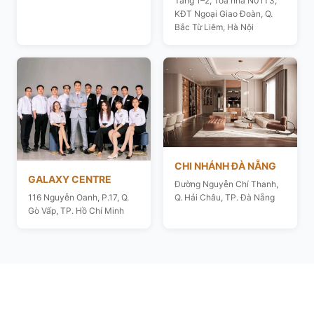
Tầng 1–2, Toà nhà N01T3,
KĐT Ngoại Giao Đoàn, Q.
Bắc Từ Liêm, Hà Nội
CHI NHÁNH ĐÀ NẴNG
GALAXY CENTRE
Đường Nguyễn Chí Thanh,
116 Nguyễn Oanh, P.17, Q.
Q. Hải Châu, TP. Đà Nẵng
Gò Vấp, TP. Hồ Chí Minh