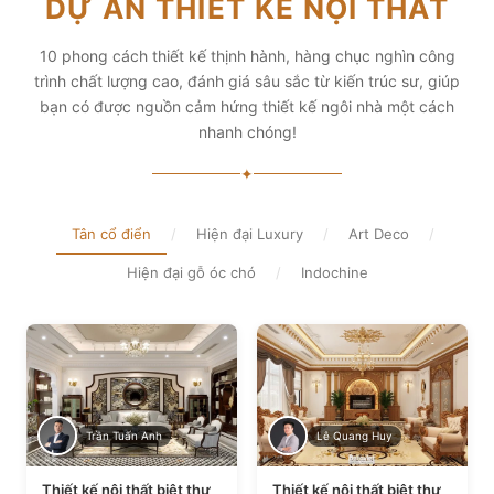
DỰ ÁN THIẾT KẾ NỘI THẤT
diện tích và thẩm mỹ
Xem chi tiết
Xem chi tiết
10 phong cách thiết kế thịnh hành, hàng chục nghìn công
trình chất lượng cao, đánh giá sâu sắc từ kiến trúc sư, giúp
bạn có được nguồn cảm hứng thiết kế ngôi nhà một cách
nhanh chóng!
✦
Tân cổ điển
/
Hiện đại Luxury
/
Art Deco
/
Hiện đại gỗ óc chó
/
Indochine
Trần Tuấn Anh
Lê Quang Huy
Thiết kế nội thất biệt thự
Thiết kế nội thất biệt thự