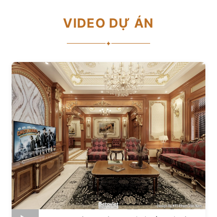
VIDEO DỰ ÁN
✦