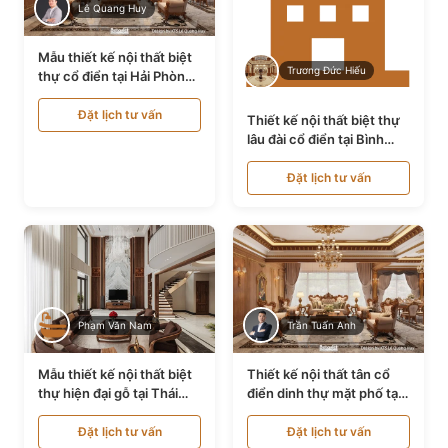
Lê Quang Huy
Mẫu thiết kế nội thất biệt
Trương Đức Hiếu
thự cổ điển tại Hải Phòng
NT24535
Đặt lịch tư vấn
Thiết kế nội thất biệt thự
lâu đài cổ điển tại Bình
Thuận NT21128
Đặt lịch tư vấn
Phạm Văn Nam
Trần Tuấn Anh
Mẫu thiết kế nội thất biệt
Thiết kế nội thất tân cổ
thự hiện đại gỗ tại Thái
điển dinh thự mặt phố tại
Bình NT9188719
Quảng Ninh NT24531
Đặt lịch tư vấn
Đặt lịch tư vấn