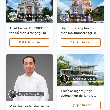
Nguyễn Mạnh Cường
Vũ Hoàng Hải
Thiết kế biệt thự 1000m²
Biệt thự 3 tầng tân cổ
tân cổ điển 3 tầng tại Hà
điển mái mansard tại Bắc
Nội KT21010
Ninh KT21198
Đặt lịch tư vấn
Đặt lịch tư vấn
Nguyễn Khắc Quyết
Thiết kế biệt thự nghỉ
Nguyễn Trọng Thụy
dưỡng hiện đại luxury
700m² tại Đà Nẵng
KT24616
Đặt lịch tư vấn
Mẫu thiết kế lâu đài tân cổ