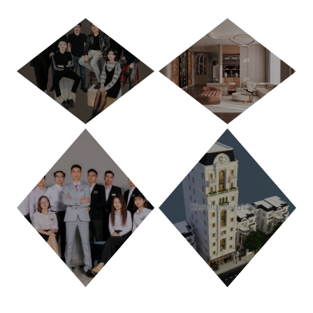
HÀ NỘI
TP. HỒ CHÍ MINH
THANH HÓA
PHÚ THỌ