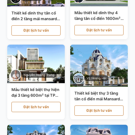
Mẫu thiết kế dinh thự 4
Thiết kế dinh thự tân cổ
tầng tân cổ điển 1600m²
điển 2 tầng mái mansard
tại Thanh Hóa KT20071
tại Bắc Ninh KT20084
Đặt lịch tư vấn
Đặt lịch tư vấn
Nguyễn Hoàng Trung
Vũ Hoàng Hải
Mẫu thiết kế biệt thự hiện
Thiết kế biệt thự 3 tầng
đại 3 tầng 600m² tại TP
tân cổ điển mái Mansard
Hồ Chí Minh KT24602
tại Thanh Hóa KT23104
Đặt lịch tư vấn
Đặt lịch tư vấn