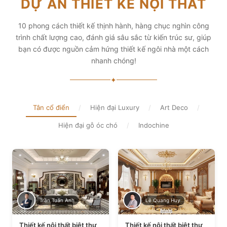
DỰ ÁN THIẾT KẾ NỘI THẤT
diện tích và thẩm mỹ
Xem chi tiết
Xem chi tiết
10 phong cách thiết kế thịnh hành, hàng chục nghìn công
trình chất lượng cao, đánh giá sâu sắc từ kiến trúc sư, giúp
bạn có được nguồn cảm hứng thiết kế ngôi nhà một cách
nhanh chóng!
✦
Tân cổ điển
/
Hiện đại Luxury
/
Art Deco
/
Hiện đại gỗ óc chó
/
Indochine
Trần Tuấn Anh
Lê Quang Huy
Thiết kế nội thất biệt thự
Thiết kế nội thất biệt thự