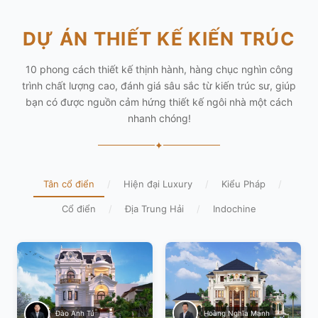
DỰ ÁN THIẾT KẾ KIẾN TRÚC
10 phong cách thiết kế thịnh hành, hàng chục nghìn công
trình chất lượng cao, đánh giá sâu sắc từ kiến trúc sư, giúp
bạn có được nguồn cảm hứng thiết kế ngôi nhà một cách
nhanh chóng!
✦
Tân cổ điển
/
Hiện đại Luxury
/
Kiểu Pháp
/
Cổ điển
/
Địa Trung Hải
/
Indochine
Hoàng Nghĩa Mạnh
Đào Anh Tú