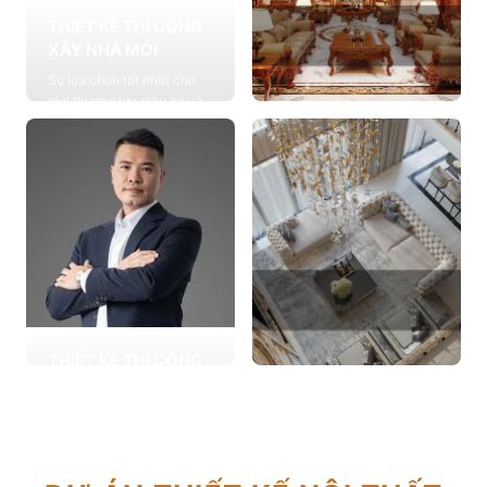
THIẾT KẾ THI CÔNG
XÂY NHÀ MỚI
Sự lựa chọn tốt nhất cho
giới thượng lưu giàu có và
đẳng cấp, cung cấp các
THIẾT KẾ THI CÔNG
giải pháp thiết kế chuyên
NỘI THẤT
sâu
Cung cấp các giải pháp
Xem chi tiết
theo phong cách sống với
thiết kế nội thất thông minh
mang tính thẩm mỹ cao
Xem chi tiết
THIẾT KẾ THI CÔNG
CẢI TẠO NHÀ CŨ
THIẾT KẾ THI CÔNG
Hơn 2.000 dự án cải tạo
CĂN HỘ CHUNG CƯ
nhà ở được triển khai trong
Giải pháp tối ưu cho không
tổng công trình 10.000 sự
gian sống hiện đại, tối ưu
lựa chọn từ các gia đình