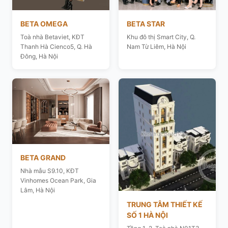
BETA OMEGA
BETA STAR
Toà nhà Betaviet, KĐT
Khu đô thị Smart City, Q.
Thanh Hà Cienco5, Q. Hà
Nam Từ Liêm, Hà Nội
Đông, Hà Nội
BETA GRAND
Nhà mẫu S9.10, KĐT
Vinhomes Ocean Park, Gia
Lâm, Hà Nội
TRUNG TÂM THIẾT KẾ
SỐ 1 HÀ NỘI