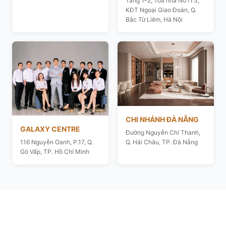
Tầng 1–2, Toà nhà N01T3,
KĐT Ngoại Giao Đoàn, Q.
Bắc Từ Liêm, Hà Nội
CHI NHÁNH ĐÀ NẴNG
GALAXY CENTRE
Đường Nguyễn Chí Thanh,
116 Nguyễn Oanh, P.17, Q.
Q. Hải Châu, TP. Đà Nẵng
Gò Vấp, TP. Hồ Chí Minh