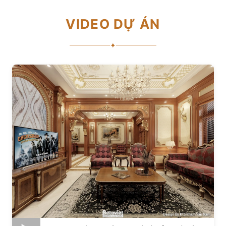
VIDEO DỰ ÁN
✦