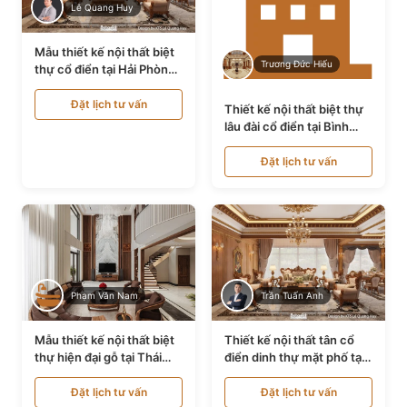
Lê Quang Huy
Mẫu thiết kế nội thất biệt
Trương Đức Hiếu
thự cổ điển tại Hải Phòng
NT24535
Đặt lịch tư vấn
Thiết kế nội thất biệt thự
lâu đài cổ điển tại Bình
Thuận NT21128
Đặt lịch tư vấn
Phạm Văn Nam
Trần Tuấn Anh
Mẫu thiết kế nội thất biệt
Thiết kế nội thất tân cổ
thự hiện đại gỗ tại Thái
điển dinh thự mặt phố tại
Bình NT9188719
Quảng Ninh NT24531
Đặt lịch tư vấn
Đặt lịch tư vấn