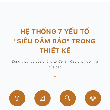
HỆ THỐNG 7 YẾU TỐ
"SIÊU ĐẢM BẢO" TRONG
THIẾT KẾ
Dùng thực lực của chúng tôi để làm đẹp cho ngôi nhà
của bạn
✦
🏅
📐
🔍
💎