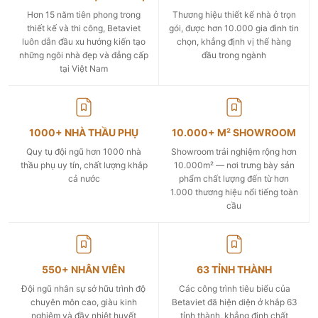
Hơn 15 năm tiên phong trong
Thương hiệu thiết kế nhà ở trọn
thiết kế và thi công, Betaviet
gói, được hơn 10.000 gia đình tin
luôn dẫn đầu xu hướng kiến tạo
chọn, khẳng định vị thế hàng
những ngôi nhà đẹp và đẳng cấp
đầu trong ngành
tại Việt Nam
1000+ NHÀ THẦU PHỤ
10.000+ M² SHOWROOM
Quy tụ đội ngũ hơn 1000 nhà
Showroom trải nghiệm rộng hơn
thầu phụ uy tín, chất lượng khắp
10.000m² — nơi trưng bày sản
cả nước
phẩm chất lượng đến từ hơn
1.000 thương hiệu nổi tiếng toàn
cầu
550+ NHÂN VIÊN
63 TỈNH THÀNH
Đội ngũ nhân sự sở hữu trình độ
Các công trình tiêu biểu của
chuyên môn cao, giàu kinh
Betaviet đã hiện diện ở khắp 63
nghiệm và đầy nhiệt huyết
tỉnh thành, khẳng định chất