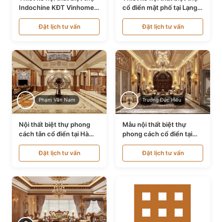
Indochine KĐT Vinhomes
cổ điển mặt phố tại Lạng
Ocean Park NT24600
Sơn NT24534
Đặt lịch tư vấn
Đặt lịch tư vấn
Phạm Văn Nam
Trương Đức Hiếu
Nội thất biệt thự phong
Mẫu nội thất biệt thự
cách tân cổ điển tại Hà
phong cách cổ điển tại
Nội NT24405
Bình Dương NT24532
Đặt lịch tư vấn
Đặt lịch tư vấn