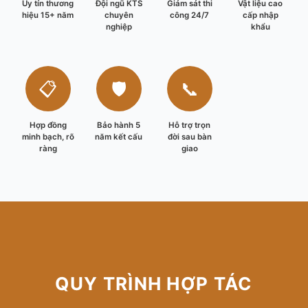
Uy tín thương
Đội ngũ KTS
Giám sát thi
Vật liệu cao
hiệu 15+ năm
chuyên
công 24/7
cấp nhập
nghiệp
khẩu
📋
🛡️
📞
Hợp đồng
Bảo hành 5
Hỗ trợ trọn
minh bạch, rõ
năm kết cấu
đời sau bàn
ràng
giao
QUY TRÌNH HỢP TÁC