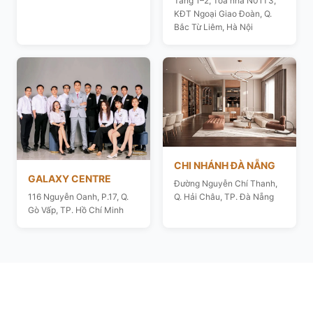
Tầng 1–2, Toà nhà N01T3,
KĐT Ngoại Giao Đoàn, Q.
Bắc Từ Liêm, Hà Nội
CHI NHÁNH ĐÀ NẴNG
GALAXY CENTRE
Đường Nguyễn Chí Thanh,
116 Nguyễn Oanh, P.17, Q.
Q. Hải Châu, TP. Đà Nẵng
Gò Vấp, TP. Hồ Chí Minh