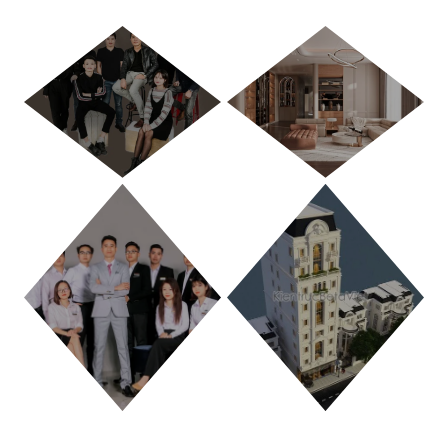
HÀ NỘI
TP. HỒ CHÍ MINH
THANH HÓA
PHÚ THỌ