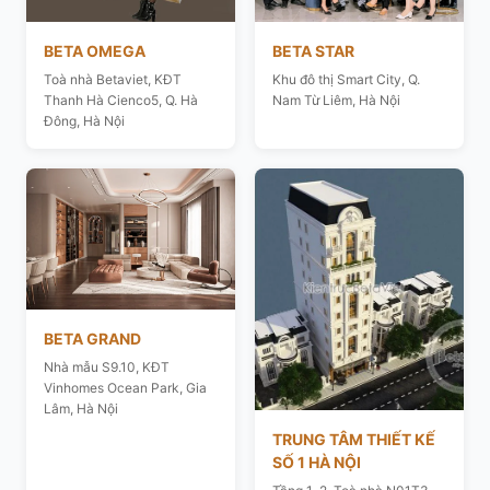
BETA OMEGA
BETA STAR
Toà nhà Betaviet, KĐT
Khu đô thị Smart City, Q.
Thanh Hà Cienco5, Q. Hà
Nam Từ Liêm, Hà Nội
Đông, Hà Nội
BETA GRAND
Nhà mẫu S9.10, KĐT
Vinhomes Ocean Park, Gia
Lâm, Hà Nội
TRUNG TÂM THIẾT KẾ
SỐ 1 HÀ NỘI