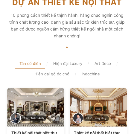
DỰ ÁN THIẾT KẾ NỘI THẤT
diện tích và thẩm mỹ
Xem chi tiết
Xem chi tiết
10 phong cách thiết kế thịnh hành, hàng chục nghìn công
trình chất lượng cao, đánh giá sâu sắc từ kiến trúc sư, giúp
bạn có được nguồn cảm hứng thiết kế ngôi nhà một cách
nhanh chóng!
✦
Tân cổ điển
/
Hiện đại Luxury
/
Art Deco
/
Hiện đại gỗ óc chó
/
Indochine
Trần Tuấn Anh
Lê Quang Huy
Thiết kế nội thất biệt thự
Thiết kế nội thất biệt thự