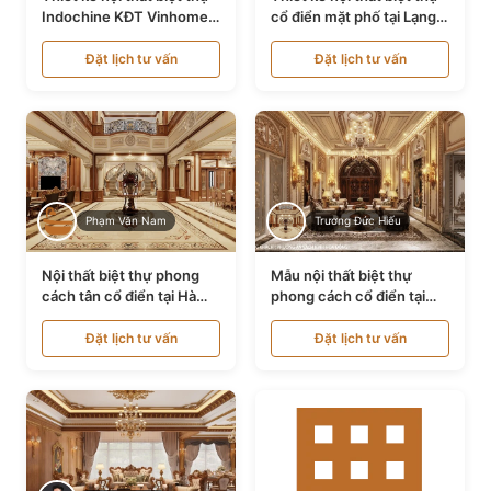
Indochine KĐT Vinhomes
cổ điển mặt phố tại Lạng
Ocean Park NT24600
Sơn NT24534
Đặt lịch tư vấn
Đặt lịch tư vấn
Phạm Văn Nam
Trương Đức Hiếu
Nội thất biệt thự phong
Mẫu nội thất biệt thự
cách tân cổ điển tại Hà
phong cách cổ điển tại
Nội NT24405
Bình Dương NT24532
Đặt lịch tư vấn
Đặt lịch tư vấn