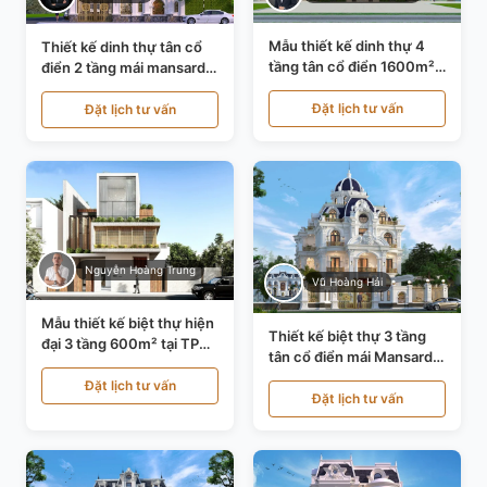
Mẫu thiết kế dinh thự 4
Thiết kế dinh thự tân cổ
tầng tân cổ điển 1600m²
điển 2 tầng mái mansard
tại Thanh Hóa KT20071
tại Bắc Ninh KT20084
Đặt lịch tư vấn
Đặt lịch tư vấn
Nguyễn Hoàng Trung
Vũ Hoàng Hải
Mẫu thiết kế biệt thự hiện
Thiết kế biệt thự 3 tầng
đại 3 tầng 600m² tại TP
tân cổ điển mái Mansard
Hồ Chí Minh KT24602
tại Thanh Hóa KT23104
Đặt lịch tư vấn
Đặt lịch tư vấn