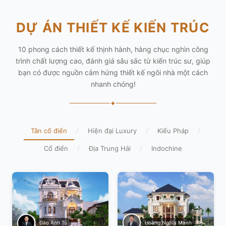
DỰ ÁN THIẾT KẾ KIẾN TRÚC
10 phong cách thiết kế thịnh hành, hàng chục nghìn công
trình chất lượng cao, đánh giá sâu sắc từ kiến trúc sư, giúp
bạn có được nguồn cảm hứng thiết kế ngôi nhà một cách
nhanh chóng!
✦
Tân cổ điển
/
Hiện đại Luxury
/
Kiểu Pháp
/
Cổ điển
/
Địa Trung Hải
/
Indochine
Hoàng Nghĩa Mạnh
Đào Anh Tú