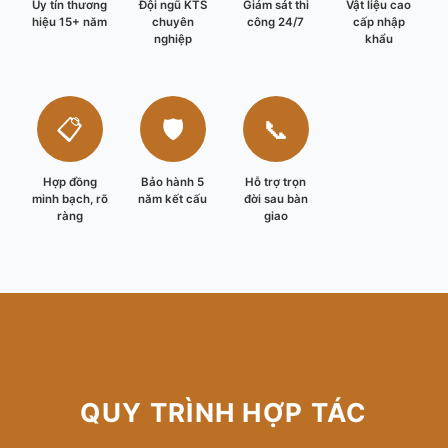
Uy tín thương
Đội ngũ KTS
Giám sát thi
Vật liệu cao
hiệu 15+ năm
chuyên
công 24/7
cấp nhập
nghiệp
khẩu
📋
🛡️
📞
Hợp đồng
Bảo hành 5
Hỗ trợ trọn
minh bạch, rõ
năm kết cấu
đời sau bàn
ràng
giao
QUY TRÌNH HỢP TÁC