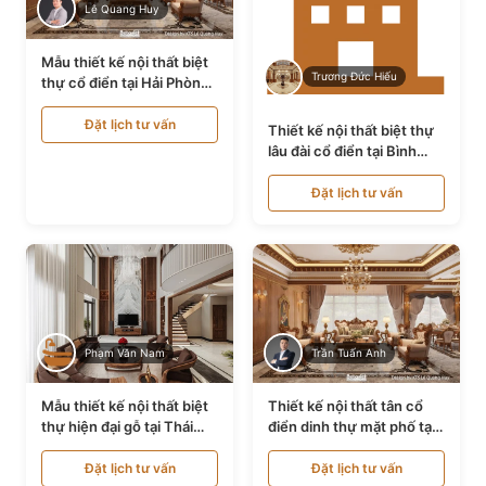
Lê Quang Huy
Mẫu thiết kế nội thất biệt
Trương Đức Hiếu
thự cổ điển tại Hải Phòng
NT24535
Đặt lịch tư vấn
Thiết kế nội thất biệt thự
lâu đài cổ điển tại Bình
Thuận NT21128
Đặt lịch tư vấn
Phạm Văn Nam
Trần Tuấn Anh
Mẫu thiết kế nội thất biệt
Thiết kế nội thất tân cổ
thự hiện đại gỗ tại Thái
điển dinh thự mặt phố tại
Bình NT9188719
Quảng Ninh NT24531
Đặt lịch tư vấn
Đặt lịch tư vấn