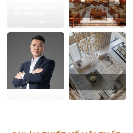
THIẾT KẾ THI CÔNG
XÂY NHÀ MỚI
Sự lựa chọn tốt nhất cho
giới thượng lưu giàu có và
đẳng cấp, cung cấp các
THIẾT KẾ THI CÔNG
giải pháp thiết kế chuyên
NỘI THẤT
sâu
Cung cấp các giải pháp
Xem chi tiết
theo phong cách sống với
thiết kế nội thất thông minh
mang tính thẩm mỹ cao
Xem chi tiết
THIẾT KẾ THI CÔNG
CẢI TẠO NHÀ CŨ
THIẾT KẾ THI CÔNG
Hơn 2.000 dự án cải tạo
CĂN HỘ CHUNG CƯ
nhà ở được triển khai trong
Giải pháp tối ưu cho không
tổng công trình 10.000 sự
gian sống hiện đại, tối ưu
lựa chọn từ các gia đình