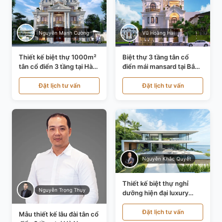
Nguyễn Mạnh Cường
Vũ Hoàng Hải
Thiết kế biệt thự 1000m²
Biệt thự 3 tầng tân cổ
tân cổ điển 3 tầng tại Hà
điển mái mansard tại Bắc
Nội KT21010
Ninh KT21198
Đặt lịch tư vấn
Đặt lịch tư vấn
Nguyễn Khắc Quyết
Thiết kế biệt thự nghỉ
Nguyễn Trọng Thụy
dưỡng hiện đại luxury
700m² tại Đà Nẵng
KT24616
Đặt lịch tư vấn
Mẫu thiết kế lâu đài tân cổ