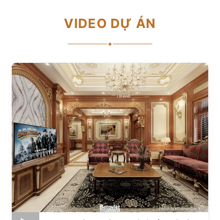
VIDEO DỰ ÁN
✦