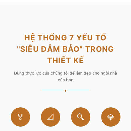
HỆ THỐNG 7 YẾU TỐ
"SIÊU ĐẢM BẢO" TRONG
THIẾT KẾ
Dùng thực lực của chúng tôi để làm đẹp cho ngôi nhà
của bạn
✦
🏅
📐
🔍
💎