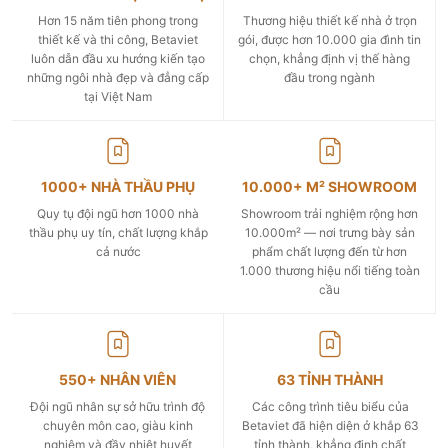
Hơn 15 năm tiên phong trong
Thương hiệu thiết kế nhà ở trọn
thiết kế và thi công, Betaviet
gói, được hơn 10.000 gia đình tin
luôn dẫn đầu xu hướng kiến tạo
chọn, khẳng định vị thế hàng
những ngôi nhà đẹp và đẳng cấp
đầu trong ngành
tại Việt Nam
1000+ NHÀ THẦU PHỤ
10.000+ M² SHOWROOM
Quy tụ đội ngũ hơn 1000 nhà
Showroom trải nghiệm rộng hơn
thầu phụ uy tín, chất lượng khắp
10.000m² — nơi trưng bày sản
cả nước
phẩm chất lượng đến từ hơn
1.000 thương hiệu nổi tiếng toàn
cầu
550+ NHÂN VIÊN
63 TỈNH THÀNH
Đội ngũ nhân sự sở hữu trình độ
Các công trình tiêu biểu của
chuyên môn cao, giàu kinh
Betaviet đã hiện diện ở khắp 63
nghiệm và đầy nhiệt huyết
tỉnh thành, khẳng định chất