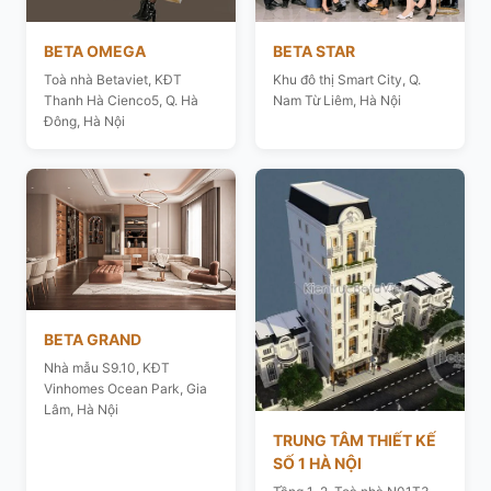
BETA OMEGA
BETA STAR
Toà nhà Betaviet, KĐT
Khu đô thị Smart City, Q.
Thanh Hà Cienco5, Q. Hà
Nam Từ Liêm, Hà Nội
Đông, Hà Nội
BETA GRAND
Nhà mẫu S9.10, KĐT
Vinhomes Ocean Park, Gia
Lâm, Hà Nội
TRUNG TÂM THIẾT KẾ
SỐ 1 HÀ NỘI