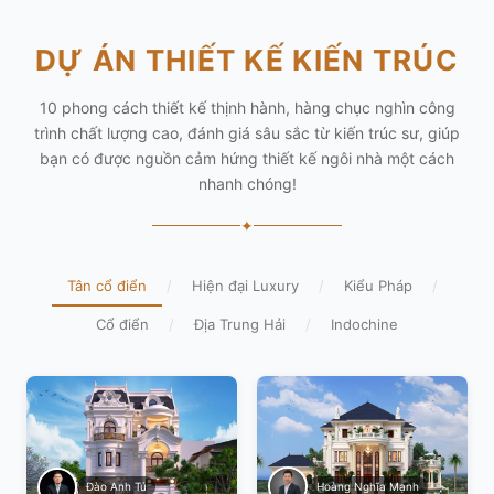
DỰ ÁN THIẾT KẾ KIẾN TRÚC
10 phong cách thiết kế thịnh hành, hàng chục nghìn công
trình chất lượng cao, đánh giá sâu sắc từ kiến trúc sư, giúp
bạn có được nguồn cảm hứng thiết kế ngôi nhà một cách
nhanh chóng!
✦
Tân cổ điển
/
Hiện đại Luxury
/
Kiểu Pháp
/
Cổ điển
/
Địa Trung Hải
/
Indochine
Hoàng Nghĩa Mạnh
Đào Anh Tú