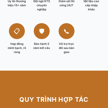
Uy tín thương
Đội ngũ KTS
Giám sát thi
Vật liệu cao
hiệu 15+ năm
chuyên
công 24/7
cấp nhập
nghiệp
khẩu
📋
🛡️
📞
Hợp đồng
Bảo hành 5
Hỗ trợ trọn
minh bạch, rõ
năm kết cấu
đời sau bàn
ràng
giao
QUY TRÌNH HỢP TÁC