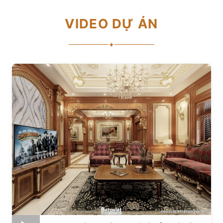
VIDEO DỰ ÁN
✦