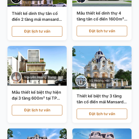
Mẫu thiết kế dinh thự 4
Thiết kế dinh thự tân cổ
tầng tân cổ điển 1600m²
điển 2 tầng mái mansard
tại Thanh Hóa KT20071
tại Bắc Ninh KT20084
Đặt lịch tư vấn
Đặt lịch tư vấn
Nguyễn Hoàng Trung
Vũ Hoàng Hải
Mẫu thiết kế biệt thự hiện
Thiết kế biệt thự 3 tầng
đại 3 tầng 600m² tại TP
tân cổ điển mái Mansard
Hồ Chí Minh KT24602
tại Thanh Hóa KT23104
Đặt lịch tư vấn
Đặt lịch tư vấn