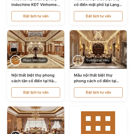
Indochine KĐT Vinhomes
cổ điển mặt phố tại Lạng
Ocean Park NT24600
Sơn NT24534
Đặt lịch tư vấn
Đặt lịch tư vấn
Phạm Văn Nam
Trương Đức Hiếu
Nội thất biệt thự phong
Mẫu nội thất biệt thự
cách tân cổ điển tại Hà
phong cách cổ điển tại
Nội NT24405
Bình Dương NT24532
Đặt lịch tư vấn
Đặt lịch tư vấn