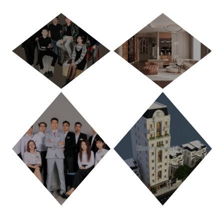
HÀ NỘI
TP. HỒ CHÍ MINH
THANH HÓA
PHÚ THỌ