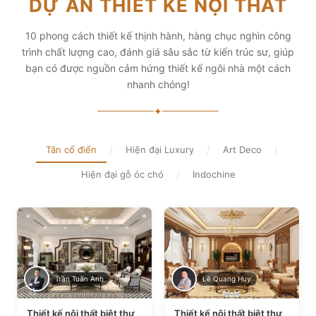
DỰ ÁN THIẾT KẾ NỘI THẤT
diện tích và thẩm mỹ
Xem chi tiết
Xem chi tiết
10 phong cách thiết kế thịnh hành, hàng chục nghìn công
trình chất lượng cao, đánh giá sâu sắc từ kiến trúc sư, giúp
bạn có được nguồn cảm hứng thiết kế ngôi nhà một cách
nhanh chóng!
✦
Tân cổ điển
/
Hiện đại Luxury
/
Art Deco
/
Hiện đại gỗ óc chó
/
Indochine
Trần Tuấn Anh
Lê Quang Huy
Thiết kế nội thất biệt thự
Thiết kế nội thất biệt thự