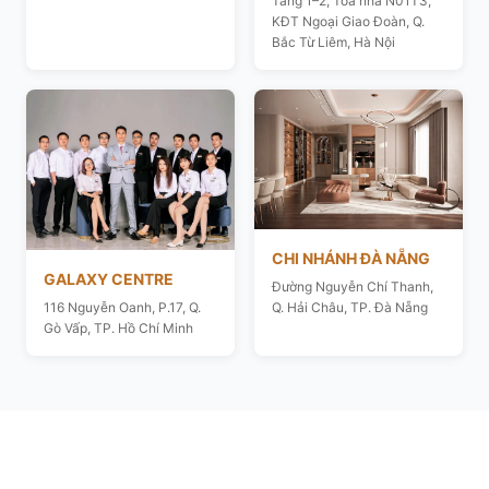
Tầng 1–2, Toà nhà N01T3,
KĐT Ngoại Giao Đoàn, Q.
Bắc Từ Liêm, Hà Nội
CHI NHÁNH ĐÀ NẴNG
GALAXY CENTRE
Đường Nguyễn Chí Thanh,
116 Nguyễn Oanh, P.17, Q.
Q. Hải Châu, TP. Đà Nẵng
Gò Vấp, TP. Hồ Chí Minh