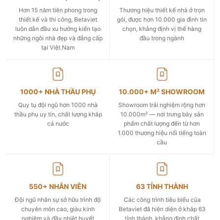
Hơn 15 năm tiên phong trong
Thương hiệu thiết kế nhà ở trọn
thiết kế và thi công, Betaviet
gói, được hơn 10.000 gia đình tin
luôn dẫn đầu xu hướng kiến tạo
chọn, khẳng định vị thế hàng
những ngôi nhà đẹp và đẳng cấp
đầu trong ngành
tại Việt Nam
1000+ NHÀ THẦU PHỤ
10.000+ M² SHOWROOM
Quy tụ đội ngũ hơn 1000 nhà
Showroom trải nghiệm rộng hơn
thầu phụ uy tín, chất lượng khắp
10.000m² — nơi trưng bày sản
cả nước
phẩm chất lượng đến từ hơn
1.000 thương hiệu nổi tiếng toàn
cầu
550+ NHÂN VIÊN
63 TỈNH THÀNH
Đội ngũ nhân sự sở hữu trình độ
Các công trình tiêu biểu của
chuyên môn cao, giàu kinh
Betaviet đã hiện diện ở khắp 63
nghiệm và đầy nhiệt huyết
tỉnh thành, khẳng định chất