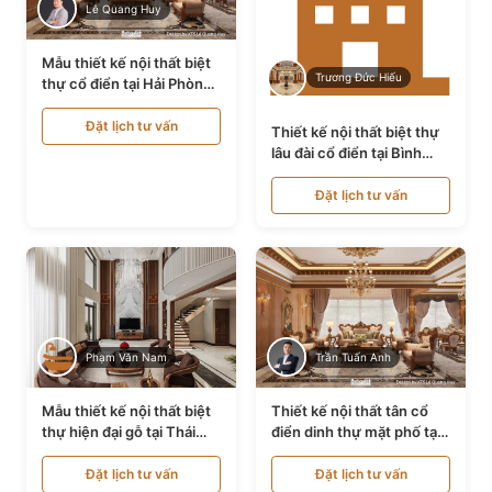
Lê Quang Huy
Mẫu thiết kế nội thất biệt
Trương Đức Hiếu
thự cổ điển tại Hải Phòng
NT24535
Đặt lịch tư vấn
Thiết kế nội thất biệt thự
lâu đài cổ điển tại Bình
Thuận NT21128
Đặt lịch tư vấn
Phạm Văn Nam
Trần Tuấn Anh
Mẫu thiết kế nội thất biệt
Thiết kế nội thất tân cổ
thự hiện đại gỗ tại Thái
điển dinh thự mặt phố tại
Bình NT9188719
Quảng Ninh NT24531
Đặt lịch tư vấn
Đặt lịch tư vấn