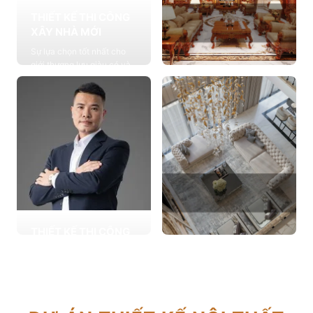
THIẾT KẾ THI CÔNG
XÂY NHÀ MỚI
Sự lựa chọn tốt nhất cho
giới thượng lưu giàu có và
đẳng cấp, cung cấp các
THIẾT KẾ THI CÔNG
giải pháp thiết kế chuyên
NỘI THẤT
sâu
Cung cấp các giải pháp
Xem chi tiết
theo phong cách sống với
thiết kế nội thất thông minh
mang tính thẩm mỹ cao
Xem chi tiết
THIẾT KẾ THI CÔNG
CẢI TẠO NHÀ CŨ
THIẾT KẾ THI CÔNG
Hơn 2.000 dự án cải tạo
CĂN HỘ CHUNG CƯ
nhà ở được triển khai trong
Giải pháp tối ưu cho không
tổng công trình 10.000 sự
gian sống hiện đại, tối ưu
lựa chọn từ các gia đình