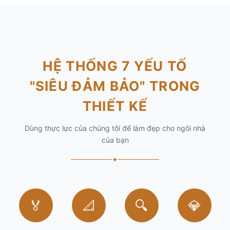
HỆ THỐNG 7 YẾU TỐ
"SIÊU ĐẢM BẢO" TRONG
THIẾT KẾ
Dùng thực lực của chúng tôi để làm đẹp cho ngôi nhà
của bạn
✦
🏅
📐
🔍
💎