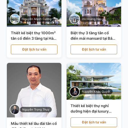
Nguyễn Mạnh Cường
Vũ Hoàng Hải
Thiết kế biệt thự 1000m²
Biệt thự 3 tầng tân cổ
tân cổ điển 3 tầng tại Hà
điển mái mansard tại Bắc
Nội KT21010
Ninh KT21198
Đặt lịch tư vấn
Đặt lịch tư vấn
Nguyễn Khắc Quyết
Thiết kế biệt thự nghỉ
Nguyễn Trọng Thụy
dưỡng hiện đại luxury
700m² tại Đà Nẵng
KT24616
Đặt lịch tư vấn
Mẫu thiết kế lâu đài tân cổ