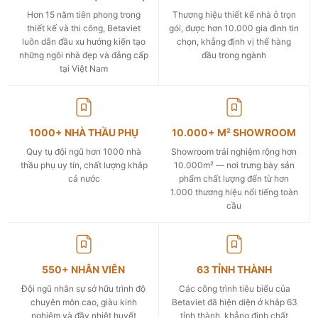
Hơn 15 năm tiên phong trong
Thương hiệu thiết kế nhà ở trọn
thiết kế và thi công, Betaviet
gói, được hơn 10.000 gia đình tin
luôn dẫn đầu xu hướng kiến tạo
chọn, khẳng định vị thế hàng
những ngôi nhà đẹp và đẳng cấp
đầu trong ngành
tại Việt Nam
1000+ NHÀ THẦU PHỤ
10.000+ M² SHOWROOM
Quy tụ đội ngũ hơn 1000 nhà
Showroom trải nghiệm rộng hơn
thầu phụ uy tín, chất lượng khắp
10.000m² — nơi trưng bày sản
cả nước
phẩm chất lượng đến từ hơn
1.000 thương hiệu nổi tiếng toàn
cầu
550+ NHÂN VIÊN
63 TỈNH THÀNH
Đội ngũ nhân sự sở hữu trình độ
Các công trình tiêu biểu của
chuyên môn cao, giàu kinh
Betaviet đã hiện diện ở khắp 63
nghiệm và đầy nhiệt huyết
tỉnh thành, khẳng định chất