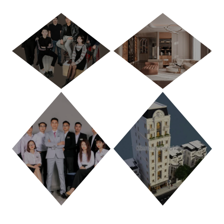
HÀ NỘI
TP. HỒ CHÍ MINH
THANH HÓA
PHÚ THỌ