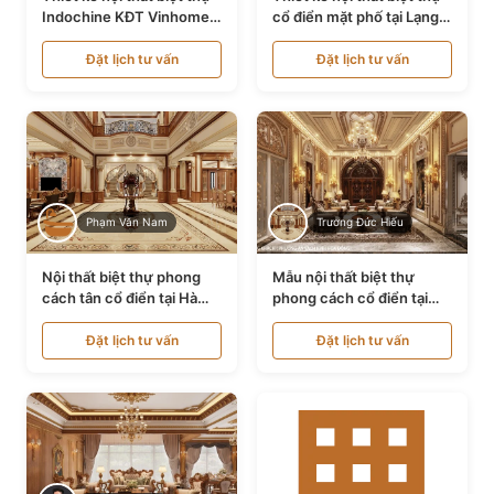
Indochine KĐT Vinhomes
cổ điển mặt phố tại Lạng
Ocean Park NT24600
Sơn NT24534
Đặt lịch tư vấn
Đặt lịch tư vấn
Phạm Văn Nam
Trương Đức Hiếu
Nội thất biệt thự phong
Mẫu nội thất biệt thự
cách tân cổ điển tại Hà
phong cách cổ điển tại
Nội NT24405
Bình Dương NT24532
Đặt lịch tư vấn
Đặt lịch tư vấn