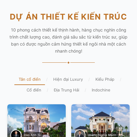
DỰ ÁN THIẾT KẾ KIẾN TRÚC
10 phong cách thiết kế thịnh hành, hàng chục nghìn công
trình chất lượng cao, đánh giá sâu sắc từ kiến trúc sư, giúp
bạn có được nguồn cảm hứng thiết kế ngôi nhà một cách
nhanh chóng!
✦
Tân cổ điển
/
Hiện đại Luxury
/
Kiểu Pháp
/
Cổ điển
/
Địa Trung Hải
/
Indochine
Hoàng Nghĩa Mạnh
Đào Anh Tú