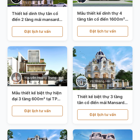
Mẫu thiết kế dinh thự 4
Thiết kế dinh thự tân cổ
tầng tân cổ điển 1600m²
điển 2 tầng mái mansard
tại Thanh Hóa KT20071
tại Bắc Ninh KT20084
Đặt lịch tư vấn
Đặt lịch tư vấn
Nguyễn Hoàng Trung
Vũ Hoàng Hải
Mẫu thiết kế biệt thự hiện
Thiết kế biệt thự 3 tầng
đại 3 tầng 600m² tại TP
tân cổ điển mái Mansard
Hồ Chí Minh KT24602
tại Thanh Hóa KT23104
Đặt lịch tư vấn
Đặt lịch tư vấn