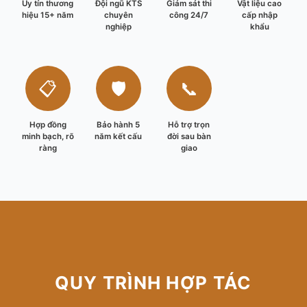
Uy tín thương
Đội ngũ KTS
Giám sát thi
Vật liệu cao
hiệu 15+ năm
chuyên
công 24/7
cấp nhập
nghiệp
khẩu
📋
🛡️
📞
Hợp đồng
Bảo hành 5
Hỗ trợ trọn
minh bạch, rõ
năm kết cấu
đời sau bàn
ràng
giao
QUY TRÌNH HỢP TÁC