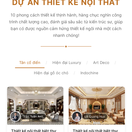
DỰ ÁN THIẾT KẾ NỘI THẤT
diện tích và thẩm mỹ
Xem chi tiết
Xem chi tiết
10 phong cách thiết kế thịnh hành, hàng chục nghìn công
trình chất lượng cao, đánh giá sâu sắc từ kiến trúc sư, giúp
bạn có được nguồn cảm hứng thiết kế ngôi nhà một cách
nhanh chóng!
✦
Tân cổ điển
/
Hiện đại Luxury
/
Art Deco
/
Hiện đại gỗ óc chó
/
Indochine
Trần Tuấn Anh
Lê Quang Huy
Thiết kế nội thất biệt thự
Thiết kế nội thất biệt thự