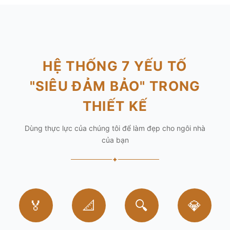
HỆ THỐNG 7 YẾU TỐ
"SIÊU ĐẢM BẢO" TRONG
THIẾT KẾ
Dùng thực lực của chúng tôi để làm đẹp cho ngôi nhà
của bạn
✦
🏅
📐
🔍
💎