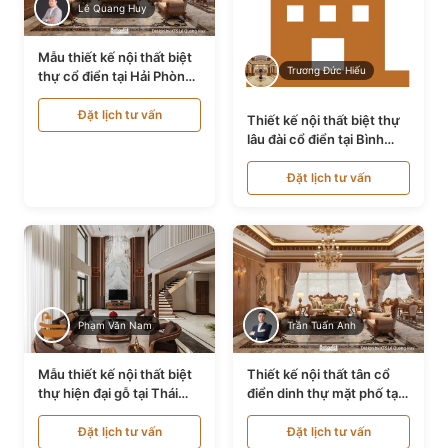
Lê Quang Huy
Mẫu thiết kế nội thất biệt
Trương Đức Hiếu
thự cổ điển tại Hải Phòng
NT24535
Đặt lịch tư vấn
Thiết kế nội thất biệt thự
lâu đài cổ điển tại Bình
Thuận NT21128
Đặt lịch tư vấn
Phạm Văn Nam
Trần Tuấn Anh
Mẫu thiết kế nội thất biệt
Thiết kế nội thất tân cổ
thự hiện đại gỗ tại Thái
điển dinh thự mặt phố tại
Bình NT9188719
Quảng Ninh NT24531
Đặt lịch tư vấn
Đặt lịch tư vấn