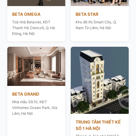
BETA OMEGA
BETA STAR
Toà nhà Betaviet, KĐT
Khu đô thị Smart City, Q.
Thanh Hà Cienco5, Q. Hà
Nam Từ Liêm, Hà Nội
Đông, Hà Nội
BETA GRAND
Nhà mẫu S9.10, KĐT
Vinhomes Ocean Park, Gia
Lâm, Hà Nội
TRUNG TÂM THIẾT KẾ
SỐ 1 HÀ NỘI