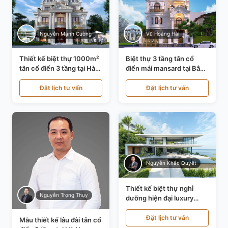
Nguyễn Mạnh Cường
Vũ Hoàng Hải
Thiết kế biệt thự 1000m²
Biệt thự 3 tầng tân cổ
tân cổ điển 3 tầng tại Hà
điển mái mansard tại Bắc
Nội KT21010
Ninh KT21198
Đặt lịch tư vấn
Đặt lịch tư vấn
Nguyễn Khắc Quyết
Thiết kế biệt thự nghỉ
Nguyễn Trọng Thụy
dưỡng hiện đại luxury
700m² tại Đà Nẵng
KT24616
Đặt lịch tư vấn
Mẫu thiết kế lâu đài tân cổ