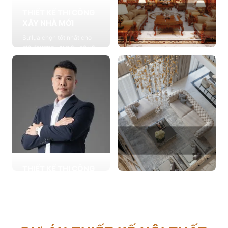
THIẾT KẾ THI CÔNG
XÂY NHÀ MỚI
Sự lựa chọn tốt nhất cho
giới thượng lưu giàu có và
đẳng cấp, cung cấp các
THIẾT KẾ THI CÔNG
giải pháp thiết kế chuyên
NỘI THẤT
sâu
Cung cấp các giải pháp
Xem chi tiết
theo phong cách sống với
thiết kế nội thất thông minh
mang tính thẩm mỹ cao
Xem chi tiết
THIẾT KẾ THI CÔNG
CẢI TẠO NHÀ CŨ
THIẾT KẾ THI CÔNG
Hơn 2.000 dự án cải tạo
CĂN HỘ CHUNG CƯ
nhà ở được triển khai trong
Giải pháp tối ưu cho không
tổng công trình 10.000 sự
gian sống hiện đại, tối ưu
lựa chọn từ các gia đình