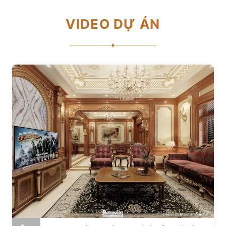
VIDEO DỰ ÁN
✦