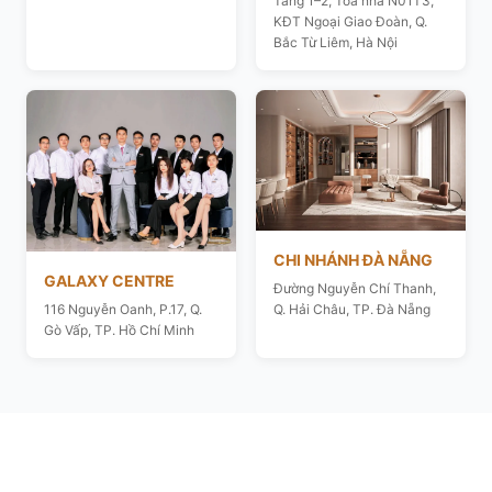
Tầng 1–2, Toà nhà N01T3,
KĐT Ngoại Giao Đoàn, Q.
Bắc Từ Liêm, Hà Nội
CHI NHÁNH ĐÀ NẴNG
GALAXY CENTRE
Đường Nguyễn Chí Thanh,
116 Nguyễn Oanh, P.17, Q.
Q. Hải Châu, TP. Đà Nẵng
Gò Vấp, TP. Hồ Chí Minh