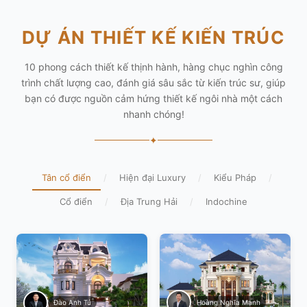
DỰ ÁN THIẾT KẾ KIẾN TRÚC
10 phong cách thiết kế thịnh hành, hàng chục nghìn công
trình chất lượng cao, đánh giá sâu sắc từ kiến trúc sư, giúp
bạn có được nguồn cảm hứng thiết kế ngôi nhà một cách
nhanh chóng!
✦
Tân cổ điển
/
Hiện đại Luxury
/
Kiểu Pháp
/
Cổ điển
/
Địa Trung Hải
/
Indochine
Hoàng Nghĩa Mạnh
Đào Anh Tú