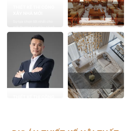
THIẾT KẾ THI CÔNG
XÂY NHÀ MỚI
Sự lựa chọn tốt nhất cho
giới thượng lưu giàu có và
đẳng cấp, cung cấp các
THIẾT KẾ THI CÔNG
giải pháp thiết kế chuyên
NỘI THẤT
sâu
Cung cấp các giải pháp
Xem chi tiết
theo phong cách sống với
thiết kế nội thất thông minh
mang tính thẩm mỹ cao
Xem chi tiết
THIẾT KẾ THI CÔNG
CẢI TẠO NHÀ CŨ
THIẾT KẾ THI CÔNG
Hơn 2.000 dự án cải tạo
CĂN HỘ CHUNG CƯ
nhà ở được triển khai trong
Giải pháp tối ưu cho không
tổng công trình 10.000 sự
gian sống hiện đại, tối ưu
lựa chọn từ các gia đình