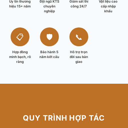
Uy tín thương
Đội ngũ KTS
Giám sát thi
Vật liệu cao
hiệu 15+ năm
chuyên
công 24/7
cấp nhập
nghiệp
khẩu
📋
🛡️
📞
Hợp đồng
Bảo hành 5
Hỗ trợ trọn
minh bạch, rõ
năm kết cấu
đời sau bàn
ràng
giao
QUY TRÌNH HỢP TÁC