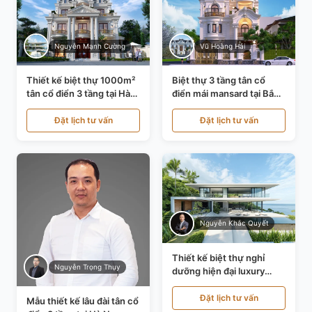
Nguyễn Mạnh Cường
Vũ Hoàng Hải
Thiết kế biệt thự 1000m²
Biệt thự 3 tầng tân cổ
tân cổ điển 3 tầng tại Hà
điển mái mansard tại Bắc
Nội KT21010
Ninh KT21198
Đặt lịch tư vấn
Đặt lịch tư vấn
Nguyễn Khắc Quyết
Thiết kế biệt thự nghỉ
Nguyễn Trọng Thụy
dưỡng hiện đại luxury
700m² tại Đà Nẵng
KT24616
Đặt lịch tư vấn
Mẫu thiết kế lâu đài tân cổ