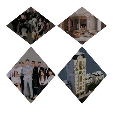
HÀ NỘI
TP. HỒ CHÍ MINH
THANH HÓA
PHÚ THỌ