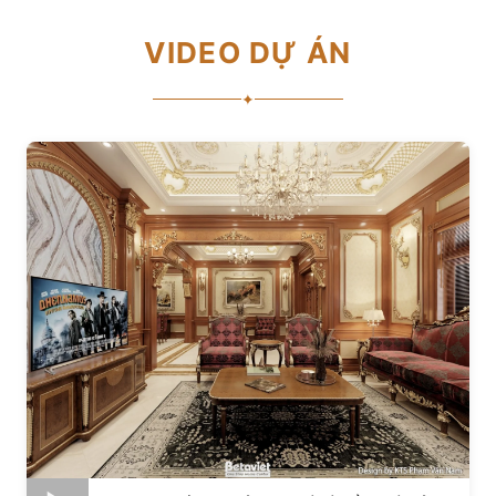
VIDEO DỰ ÁN
✦