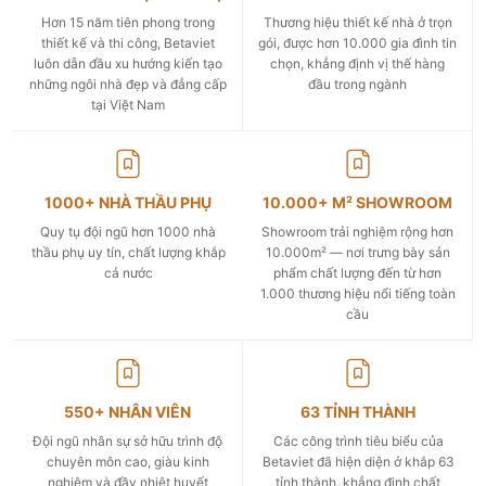
Hơn 15 năm tiên phong trong
Thương hiệu thiết kế nhà ở trọn
thiết kế và thi công, Betaviet
gói, được hơn 10.000 gia đình tin
luôn dẫn đầu xu hướng kiến tạo
chọn, khẳng định vị thế hàng
những ngôi nhà đẹp và đẳng cấp
đầu trong ngành
tại Việt Nam
1000+ NHÀ THẦU PHỤ
10.000+ M² SHOWROOM
Quy tụ đội ngũ hơn 1000 nhà
Showroom trải nghiệm rộng hơn
thầu phụ uy tín, chất lượng khắp
10.000m² — nơi trưng bày sản
cả nước
phẩm chất lượng đến từ hơn
1.000 thương hiệu nổi tiếng toàn
cầu
550+ NHÂN VIÊN
63 TỈNH THÀNH
Đội ngũ nhân sự sở hữu trình độ
Các công trình tiêu biểu của
chuyên môn cao, giàu kinh
Betaviet đã hiện diện ở khắp 63
nghiệm và đầy nhiệt huyết
tỉnh thành, khẳng định chất