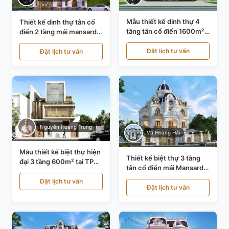
Mẫu thiết kế dinh thự 4
Thiết kế dinh thự tân cổ
tầng tân cổ điển 1600m²
điển 2 tầng mái mansard
tại Thanh Hóa KT20071
tại Bắc Ninh KT20084
Đặt lịch tư vấn
Đặt lịch tư vấn
Nguyễn Hoàng Trung
Vũ Hoàng Hải
Mẫu thiết kế biệt thự hiện
Thiết kế biệt thự 3 tầng
đại 3 tầng 600m² tại TP
tân cổ điển mái Mansard
Hồ Chí Minh KT24602
tại Thanh Hóa KT23104
Đặt lịch tư vấn
Đặt lịch tư vấn