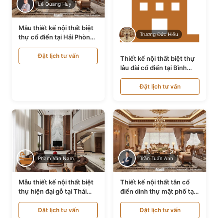
Lê Quang Huy
Mẫu thiết kế nội thất biệt
Trương Đức Hiếu
thự cổ điển tại Hải Phòng
NT24535
Đặt lịch tư vấn
Thiết kế nội thất biệt thự
lâu đài cổ điển tại Bình
Thuận NT21128
Đặt lịch tư vấn
Phạm Văn Nam
Trần Tuấn Anh
Mẫu thiết kế nội thất biệt
Thiết kế nội thất tân cổ
thự hiện đại gỗ tại Thái
điển dinh thự mặt phố tại
Bình NT9188719
Quảng Ninh NT24531
Đặt lịch tư vấn
Đặt lịch tư vấn