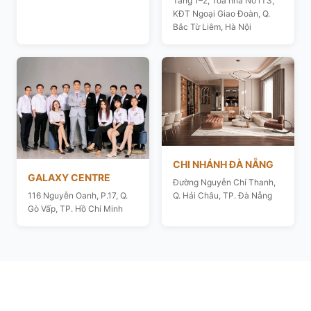
Tầng 1–2, Toà nhà N01T3,
KĐT Ngoại Giao Đoàn, Q.
Bắc Từ Liêm, Hà Nội
CHI NHÁNH ĐÀ NẴNG
GALAXY CENTRE
Đường Nguyễn Chí Thanh,
116 Nguyễn Oanh, P.17, Q.
Q. Hải Châu, TP. Đà Nẵng
Gò Vấp, TP. Hồ Chí Minh