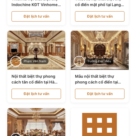
Indochine KĐT Vinhomes
cổ điển mặt phố tại Lạng
Ocean Park NT24600
Sơn NT24534
Đặt lịch tư vấn
Đặt lịch tư vấn
Phạm Văn Nam
Trương Đức Hiếu
Nội thất biệt thự phong
Mẫu nội thất biệt thự
cách tân cổ điển tại Hà
phong cách cổ điển tại
Nội NT24405
Bình Dương NT24532
Đặt lịch tư vấn
Đặt lịch tư vấn