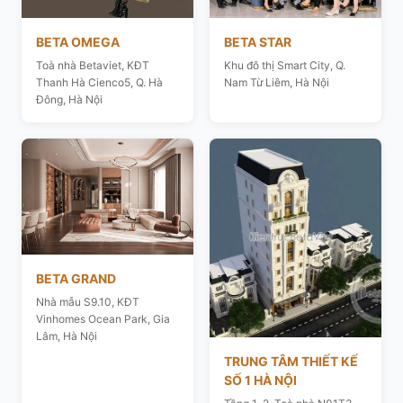
BETA OMEGA
BETA STAR
Toà nhà Betaviet, KĐT
Khu đô thị Smart City, Q.
Thanh Hà Cienco5, Q. Hà
Nam Từ Liêm, Hà Nội
Đông, Hà Nội
BETA GRAND
Nhà mẫu S9.10, KĐT
Vinhomes Ocean Park, Gia
Lâm, Hà Nội
TRUNG TÂM THIẾT KẾ
SỐ 1 HÀ NỘI