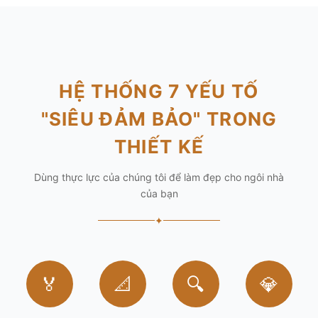
HỆ THỐNG 7 YẾU TỐ
"SIÊU ĐẢM BẢO" TRONG
THIẾT KẾ
Dùng thực lực của chúng tôi để làm đẹp cho ngôi nhà
của bạn
✦
🏅
📐
🔍
💎