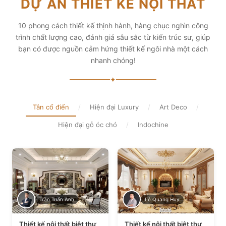
DỰ ÁN THIẾT KẾ NỘI THẤT
diện tích và thẩm mỹ
Xem chi tiết
Xem chi tiết
10 phong cách thiết kế thịnh hành, hàng chục nghìn công
trình chất lượng cao, đánh giá sâu sắc từ kiến trúc sư, giúp
bạn có được nguồn cảm hứng thiết kế ngôi nhà một cách
nhanh chóng!
✦
Tân cổ điển
/
Hiện đại Luxury
/
Art Deco
/
Hiện đại gỗ óc chó
/
Indochine
Trần Tuấn Anh
Lê Quang Huy
Thiết kế nội thất biệt thự
Thiết kế nội thất biệt thự