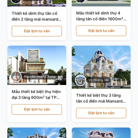
Mẫu thiết kế dinh thự 4
Thiết kế dinh thự tân cổ
tầng tân cổ điển 1600m²
điển 2 tầng mái mansard
tại Thanh Hóa KT20071
tại Bắc Ninh KT20084
Đặt lịch tư vấn
Đặt lịch tư vấn
Nguyễn Hoàng Trung
Vũ Hoàng Hải
Mẫu thiết kế biệt thự hiện
Thiết kế biệt thự 3 tầng
đại 3 tầng 600m² tại TP
tân cổ điển mái Mansard
Hồ Chí Minh KT24602
tại Thanh Hóa KT23104
Đặt lịch tư vấn
Đặt lịch tư vấn