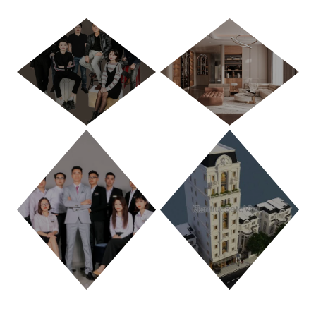
HÀ NỘI
TP. HỒ CHÍ MINH
THANH HÓA
PHÚ THỌ