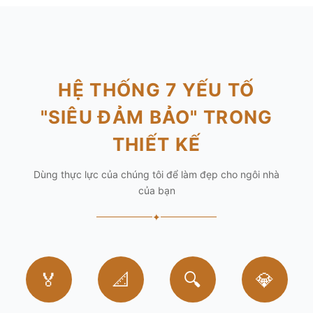
HỆ THỐNG 7 YẾU TỐ
"SIÊU ĐẢM BẢO" TRONG
THIẾT KẾ
Dùng thực lực của chúng tôi để làm đẹp cho ngôi nhà
của bạn
✦
🏅
📐
🔍
💎