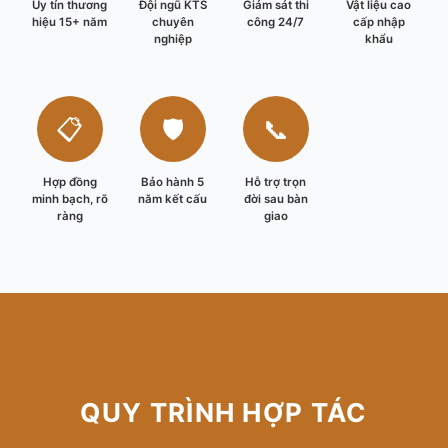
Uy tín thương
Đội ngũ KTS
Giám sát thi
Vật liệu cao
hiệu 15+ năm
chuyên
công 24/7
cấp nhập
nghiệp
khẩu
📋
🛡️
📞
Hợp đồng
Bảo hành 5
Hỗ trợ trọn
minh bạch, rõ
năm kết cấu
đời sau bàn
ràng
giao
QUY TRÌNH HỢP TÁC