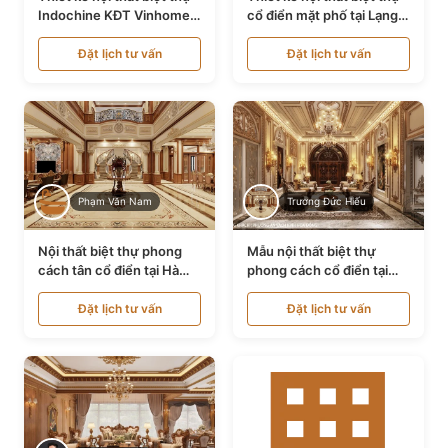
Indochine KĐT Vinhomes
cổ điển mặt phố tại Lạng
Ocean Park NT24600
Sơn NT24534
Đặt lịch tư vấn
Đặt lịch tư vấn
Phạm Văn Nam
Trương Đức Hiếu
Nội thất biệt thự phong
Mẫu nội thất biệt thự
cách tân cổ điển tại Hà
phong cách cổ điển tại
Nội NT24405
Bình Dương NT24532
Đặt lịch tư vấn
Đặt lịch tư vấn