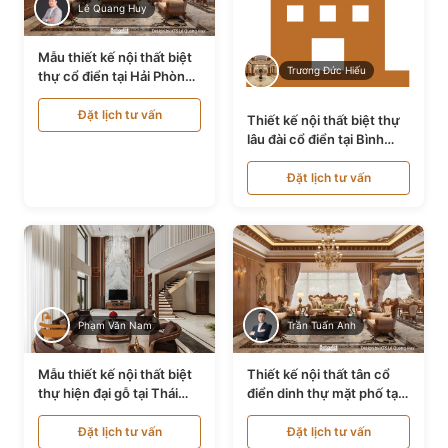
Lê Quang Huy
Mẫu thiết kế nội thất biệt
Trương Đức Hiếu
thự cổ điển tại Hải Phòng
NT24535
Đặt lịch tư vấn
Thiết kế nội thất biệt thự
lâu đài cổ điển tại Bình
Thuận NT21128
Đặt lịch tư vấn
Phạm Văn Nam
Trần Tuấn Anh
Mẫu thiết kế nội thất biệt
Thiết kế nội thất tân cổ
thự hiện đại gỗ tại Thái
điển dinh thự mặt phố tại
Bình NT9188719
Quảng Ninh NT24531
Đặt lịch tư vấn
Đặt lịch tư vấn