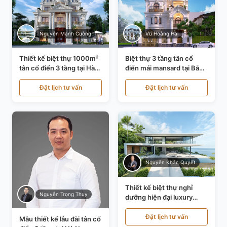
Nguyễn Mạnh Cường
Vũ Hoàng Hải
Thiết kế biệt thự 1000m²
Biệt thự 3 tầng tân cổ
tân cổ điển 3 tầng tại Hà
điển mái mansard tại Bắc
Nội KT21010
Ninh KT21198
Đặt lịch tư vấn
Đặt lịch tư vấn
Nguyễn Khắc Quyết
Thiết kế biệt thự nghỉ
Nguyễn Trọng Thụy
dưỡng hiện đại luxury
700m² tại Đà Nẵng
KT24616
Đặt lịch tư vấn
Mẫu thiết kế lâu đài tân cổ