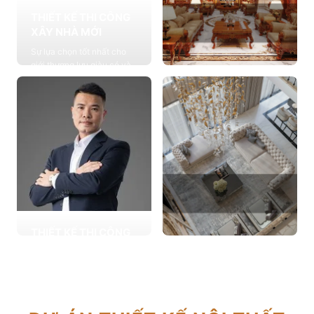
THIẾT KẾ THI CÔNG
XÂY NHÀ MỚI
Sự lựa chọn tốt nhất cho
giới thượng lưu giàu có và
đẳng cấp, cung cấp các
THIẾT KẾ THI CÔNG
giải pháp thiết kế chuyên
NỘI THẤT
sâu
Cung cấp các giải pháp
Xem chi tiết
theo phong cách sống với
thiết kế nội thất thông minh
mang tính thẩm mỹ cao
Xem chi tiết
THIẾT KẾ THI CÔNG
CẢI TẠO NHÀ CŨ
THIẾT KẾ THI CÔNG
Hơn 2.000 dự án cải tạo
CĂN HỘ CHUNG CƯ
nhà ở được triển khai trong
Giải pháp tối ưu cho không
tổng công trình 10.000 sự
gian sống hiện đại, tối ưu
lựa chọn từ các gia đình