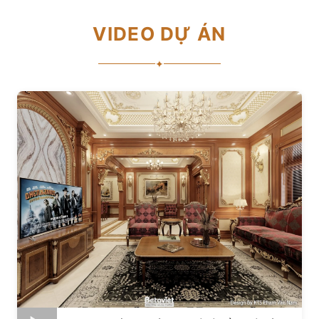
VIDEO DỰ ÁN
✦