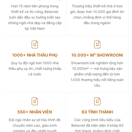
Hơn 15 năm tiên phong trong
Thương hiệu thiết kế nhà ở trọn
thiết kế và thi công, Betaviet
gói, được hơn 10.000 gia đình tin
luôn dẫn đầu xu hướng kiến tạo
chọn, khẳng định vị thế hàng
những ngôi nhà đẹp và đẳng cấp
đầu trong ngành
tại Việt Nam
1000+ NHÀ THẦU PHỤ
10.000+ M² SHOWROOM
Quy tụ đội ngũ hơn 1000 nhà
Showroom trải nghiệm rộng hơn
thầu phụ uy tín, chất lượng khắp
10.000m² — nơi trưng bày sản
cả nước
phẩm chất lượng đến từ hơn
1.000 thương hiệu nổi tiếng toàn
cầu
550+ NHÂN VIÊN
63 TỈNH THÀNH
Đội ngũ nhân sự sở hữu trình độ
Các công trình tiêu biểu của
chuyên môn cao, giàu kinh
Betaviet đã hiện diện ở khắp 63
nghiệm và đầy nhiệt huyết
tỉnh thành, khẳng định chất