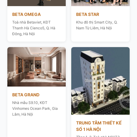
BETA OMEGA
BETA STAR
Toà nhà Betaviet, KĐT
Khu đô thị Smart City, Q.
Thanh Hà Cienco5, Q. Hà
Nam Từ Liêm, Hà Nội
Đông, Hà Nội
BETA GRAND
Nhà mẫu S9.10, KĐT
Vinhomes Ocean Park, Gia
Lâm, Hà Nội
TRUNG TÂM THIẾT KẾ
SỐ 1 HÀ NỘI