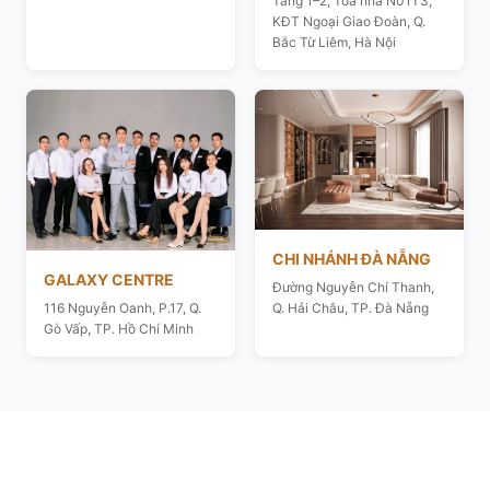
Tầng 1–2, Toà nhà N01T3,
KĐT Ngoại Giao Đoàn, Q.
Bắc Từ Liêm, Hà Nội
CHI NHÁNH ĐÀ NẴNG
GALAXY CENTRE
Đường Nguyễn Chí Thanh,
116 Nguyễn Oanh, P.17, Q.
Q. Hải Châu, TP. Đà Nẵng
Gò Vấp, TP. Hồ Chí Minh