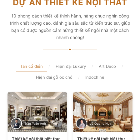
DỰ ÁN THIẾT KẾ NỘI THẤT
diện tích và thẩm mỹ
Xem chi tiết
Xem chi tiết
10 phong cách thiết kế thịnh hành, hàng chục nghìn công
trình chất lượng cao, đánh giá sâu sắc từ kiến trúc sư, giúp
bạn có được nguồn cảm hứng thiết kế ngôi nhà một cách
nhanh chóng!
✦
Tân cổ điển
/
Hiện đại Luxury
/
Art Deco
/
Hiện đại gỗ óc chó
/
Indochine
Trần Tuấn Anh
Lê Quang Huy
Thiết kế nội thất biệt thự
Thiết kế nội thất biệt thự