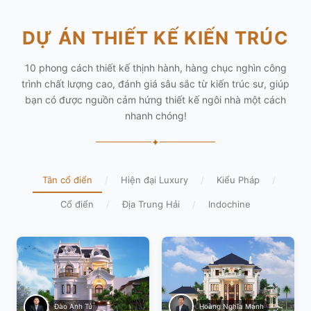
DỰ ÁN THIẾT KẾ KIẾN TRÚC
10 phong cách thiết kế thịnh hành, hàng chục nghìn công
trình chất lượng cao, đánh giá sâu sắc từ kiến trúc sư, giúp
bạn có được nguồn cảm hứng thiết kế ngôi nhà một cách
nhanh chóng!
✦
Tân cổ điển
/
Hiện đại Luxury
/
Kiểu Pháp
/
Cổ điển
/
Địa Trung Hải
/
Indochine
Hoàng Nghĩa Mạnh
Đào Anh Tú