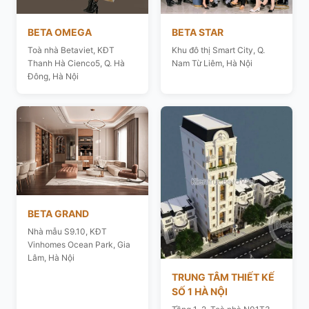
BETA OMEGA
BETA STAR
Toà nhà Betaviet, KĐT
Khu đô thị Smart City, Q.
Thanh Hà Cienco5, Q. Hà
Nam Từ Liêm, Hà Nội
Đông, Hà Nội
BETA GRAND
Nhà mẫu S9.10, KĐT
Vinhomes Ocean Park, Gia
Lâm, Hà Nội
TRUNG TÂM THIẾT KẾ
SỐ 1 HÀ NỘI