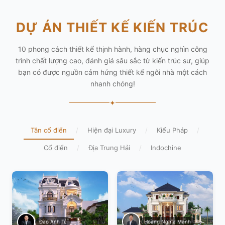
DỰ ÁN THIẾT KẾ KIẾN TRÚC
10 phong cách thiết kế thịnh hành, hàng chục nghìn công
trình chất lượng cao, đánh giá sâu sắc từ kiến trúc sư, giúp
bạn có được nguồn cảm hứng thiết kế ngôi nhà một cách
nhanh chóng!
✦
Tân cổ điển
/
Hiện đại Luxury
/
Kiểu Pháp
/
Cổ điển
/
Địa Trung Hải
/
Indochine
Hoàng Nghĩa Mạnh
Đào Anh Tú