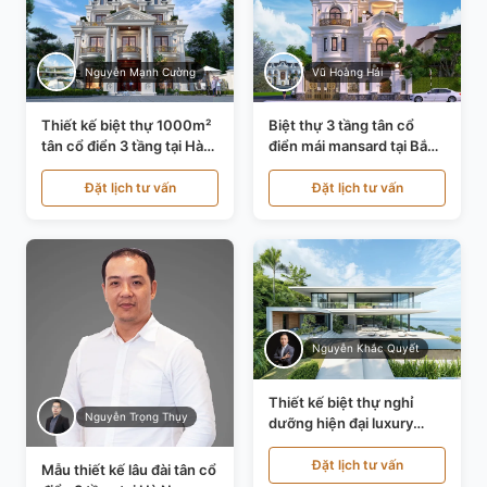
Nguyễn Mạnh Cường
Vũ Hoàng Hải
Thiết kế biệt thự 1000m²
Biệt thự 3 tầng tân cổ
tân cổ điển 3 tầng tại Hà
điển mái mansard tại Bắc
Nội KT21010
Ninh KT21198
Đặt lịch tư vấn
Đặt lịch tư vấn
Nguyễn Khắc Quyết
Thiết kế biệt thự nghỉ
Nguyễn Trọng Thụy
dưỡng hiện đại luxury
700m² tại Đà Nẵng
KT24616
Đặt lịch tư vấn
Mẫu thiết kế lâu đài tân cổ