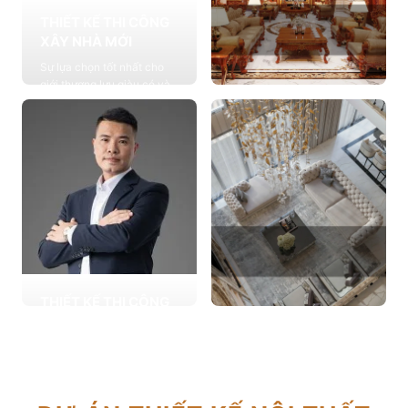
THIẾT KẾ THI CÔNG
XÂY NHÀ MỚI
Sự lựa chọn tốt nhất cho
giới thượng lưu giàu có và
đẳng cấp, cung cấp các
THIẾT KẾ THI CÔNG
giải pháp thiết kế chuyên
NỘI THẤT
sâu
Cung cấp các giải pháp
Xem chi tiết
theo phong cách sống với
thiết kế nội thất thông minh
mang tính thẩm mỹ cao
Xem chi tiết
THIẾT KẾ THI CÔNG
CẢI TẠO NHÀ CŨ
THIẾT KẾ THI CÔNG
Hơn 2.000 dự án cải tạo
CĂN HỘ CHUNG CƯ
nhà ở được triển khai trong
Giải pháp tối ưu cho không
tổng công trình 10.000 sự
gian sống hiện đại, tối ưu
lựa chọn từ các gia đình