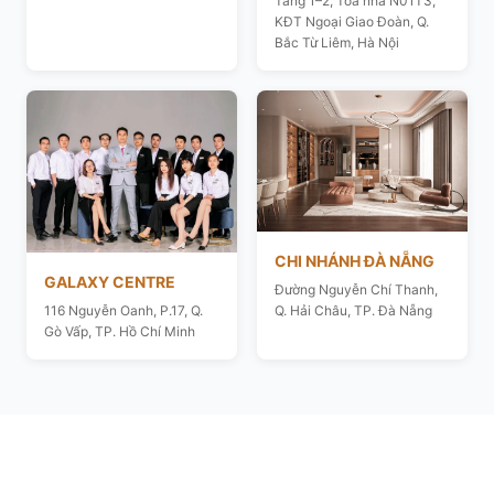
Tầng 1–2, Toà nhà N01T3,
KĐT Ngoại Giao Đoàn, Q.
Bắc Từ Liêm, Hà Nội
CHI NHÁNH ĐÀ NẴNG
GALAXY CENTRE
Đường Nguyễn Chí Thanh,
116 Nguyễn Oanh, P.17, Q.
Q. Hải Châu, TP. Đà Nẵng
Gò Vấp, TP. Hồ Chí Minh