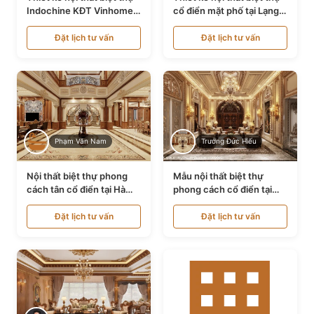
Indochine KĐT Vinhomes
cổ điển mặt phố tại Lạng
Ocean Park NT24600
Sơn NT24534
Đặt lịch tư vấn
Đặt lịch tư vấn
Phạm Văn Nam
Trương Đức Hiếu
Nội thất biệt thự phong
Mẫu nội thất biệt thự
cách tân cổ điển tại Hà
phong cách cổ điển tại
Nội NT24405
Bình Dương NT24532
Đặt lịch tư vấn
Đặt lịch tư vấn