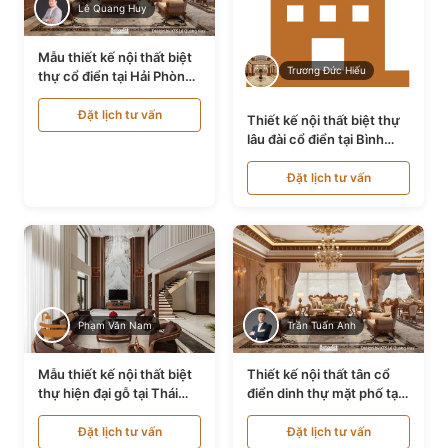
Lê Quang Huy
Mẫu thiết kế nội thất biệt
Trương Đức Hiếu
thự cổ điển tại Hải Phòng
NT24535
Đặt lịch tư vấn
Thiết kế nội thất biệt thự
lâu đài cổ điển tại Bình
Thuận NT21128
Đặt lịch tư vấn
Phạm Văn Nam
Trần Tuấn Anh
Mẫu thiết kế nội thất biệt
Thiết kế nội thất tân cổ
thự hiện đại gỗ tại Thái
điển dinh thự mặt phố tại
Bình NT9188719
Quảng Ninh NT24531
Đặt lịch tư vấn
Đặt lịch tư vấn