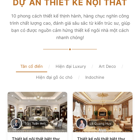
DỰ ÁN THIẾT KẾ NỘI THẤT
diện tích và thẩm mỹ
Xem chi tiết
Xem chi tiết
10 phong cách thiết kế thịnh hành, hàng chục nghìn công
trình chất lượng cao, đánh giá sâu sắc từ kiến trúc sư, giúp
bạn có được nguồn cảm hứng thiết kế ngôi nhà một cách
nhanh chóng!
✦
Tân cổ điển
/
Hiện đại Luxury
/
Art Deco
/
Hiện đại gỗ óc chó
/
Indochine
Trần Tuấn Anh
Lê Quang Huy
Thiết kế nội thất biệt thự
Thiết kế nội thất biệt thự