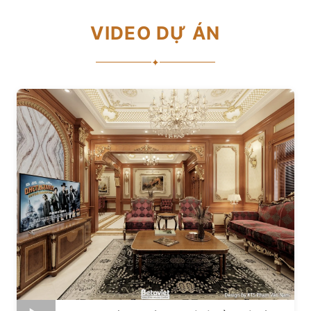
VIDEO DỰ ÁN
✦