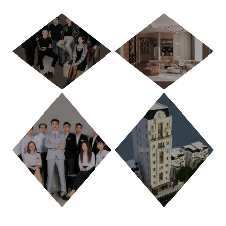
HÀ NỘI
TP. HỒ CHÍ MINH
THANH HÓA
PHÚ THỌ