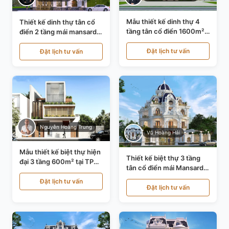
Mẫu thiết kế dinh thự 4
Thiết kế dinh thự tân cổ
tầng tân cổ điển 1600m²
điển 2 tầng mái mansard
tại Thanh Hóa KT20071
tại Bắc Ninh KT20084
Đặt lịch tư vấn
Đặt lịch tư vấn
Nguyễn Hoàng Trung
Vũ Hoàng Hải
Mẫu thiết kế biệt thự hiện
Thiết kế biệt thự 3 tầng
đại 3 tầng 600m² tại TP
tân cổ điển mái Mansard
Hồ Chí Minh KT24602
tại Thanh Hóa KT23104
Đặt lịch tư vấn
Đặt lịch tư vấn