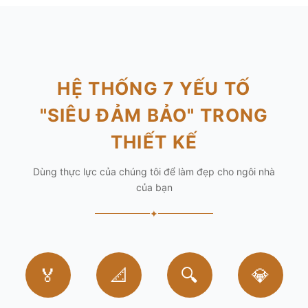
HỆ THỐNG 7 YẾU TỐ
"SIÊU ĐẢM BẢO" TRONG
THIẾT KẾ
Dùng thực lực của chúng tôi để làm đẹp cho ngôi nhà
của bạn
✦
🏅
📐
🔍
💎