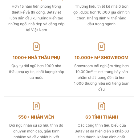
Hơn 15 năm tiên phong trong
Thương hiệu thiết kế nhà ở trọn
thiết kế và thi công, Betaviet
gói, được hơn 10.000 gia đình tin
luôn dẫn đầu xu hướng kiến tạo
chọn, khẳng định vị thế hàng
những ngôi nhà đẹp và đẳng cấp
đầu trong ngành
tại Việt Nam
1000+ NHÀ THẦU PHỤ
10.000+ M² SHOWROOM
Quy tụ đội ngũ hơn 1000 nhà
Showroom trải nghiệm rộng hơn
thầu phụ uy tín, chất lượng khắp
10.000m² — nơi trưng bày sản
cả nước
phẩm chất lượng đến từ hơn
1.000 thương hiệu nổi tiếng toàn
cầu
550+ NHÂN VIÊN
63 TỈNH THÀNH
Đội ngũ nhân sự sở hữu trình độ
Các công trình tiêu biểu của
chuyên môn cao, giàu kinh
Betaviet đã hiện diện ở khắp 63
nghiệm và đầy nhiệt huyết
tỉnh thành, khẳng định chất