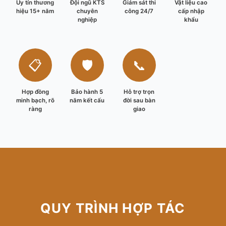
Uy tín thương
Đội ngũ KTS
Giám sát thi
Vật liệu cao
hiệu 15+ năm
chuyên
công 24/7
cấp nhập
nghiệp
khẩu
📋
🛡️
📞
Hợp đồng
Bảo hành 5
Hỗ trợ trọn
minh bạch, rõ
năm kết cấu
đời sau bàn
ràng
giao
QUY TRÌNH HỢP TÁC