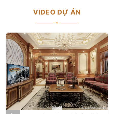
VIDEO DỰ ÁN
✦