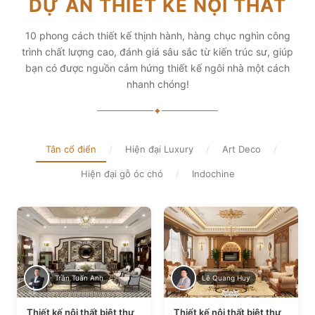
DỰ ÁN THIẾT KẾ NỘI THẤT
diện tích và thẩm mỹ
Xem chi tiết
Xem chi tiết
10 phong cách thiết kế thịnh hành, hàng chục nghìn công
trình chất lượng cao, đánh giá sâu sắc từ kiến trúc sư, giúp
bạn có được nguồn cảm hứng thiết kế ngôi nhà một cách
nhanh chóng!
✦
Tân cổ điển
/
Hiện đại Luxury
/
Art Deco
/
Hiện đại gỗ óc chó
/
Indochine
Trần Tuấn Anh
Lê Quang Huy
Thiết kế nội thất biệt thự
Thiết kế nội thất biệt thự