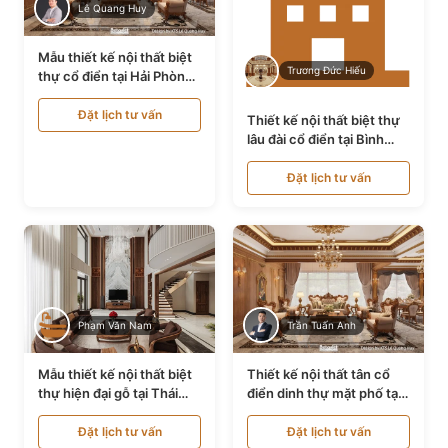
Lê Quang Huy
Mẫu thiết kế nội thất biệt
Trương Đức Hiếu
thự cổ điển tại Hải Phòng
NT24535
Đặt lịch tư vấn
Thiết kế nội thất biệt thự
lâu đài cổ điển tại Bình
Thuận NT21128
Đặt lịch tư vấn
Phạm Văn Nam
Trần Tuấn Anh
Mẫu thiết kế nội thất biệt
Thiết kế nội thất tân cổ
thự hiện đại gỗ tại Thái
điển dinh thự mặt phố tại
Bình NT9188719
Quảng Ninh NT24531
Đặt lịch tư vấn
Đặt lịch tư vấn