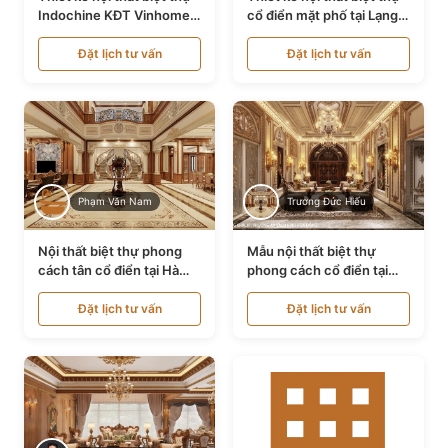
Indochine KĐT Vinhomes
cổ điển mặt phố tại Lạng
Ocean Park NT24600
Sơn NT24534
Đặt lịch tư vấn
Đặt lịch tư vấn
Phạm Văn Nam
Trương Đức Hiếu
Nội thất biệt thự phong
Mẫu nội thất biệt thự
cách tân cổ điển tại Hà
phong cách cổ điển tại
Nội NT24405
Bình Dương NT24532
Đặt lịch tư vấn
Đặt lịch tư vấn