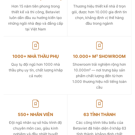
Hơn 15 năm tiên phong trong
Thương hiệu thiết kế nhà ở trọn
thiết kế và thi công, Betaviet
gói, được hơn 10.000 gia đình tin
luôn dẫn đầu xu hướng kiến tạo
chọn, khẳng định vị thế hàng
những ngôi nhà đẹp và đẳng cấp
đầu trong ngành
tại Việt Nam
1000+ NHÀ THẦU PHỤ
10.000+ M² SHOWROOM
Quy tụ đội ngũ hơn 1000 nhà
Showroom trải nghiệm rộng hơn
thầu phụ uy tín, chất lượng khắp
10.000m² — nơi trưng bày sản
cả nước
phẩm chất lượng đến từ hơn
1.000 thương hiệu nổi tiếng toàn
cầu
550+ NHÂN VIÊN
63 TỈNH THÀNH
Đội ngũ nhân sự sở hữu trình độ
Các công trình tiêu biểu của
chuyên môn cao, giàu kinh
Betaviet đã hiện diện ở khắp 63
nghiệm và đầy nhiệt huyết
tỉnh thành, khẳng định chất