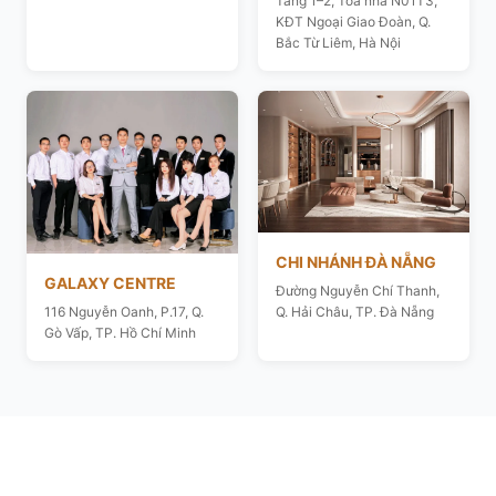
Tầng 1–2, Toà nhà N01T3,
KĐT Ngoại Giao Đoàn, Q.
Bắc Từ Liêm, Hà Nội
CHI NHÁNH ĐÀ NẴNG
GALAXY CENTRE
Đường Nguyễn Chí Thanh,
116 Nguyễn Oanh, P.17, Q.
Q. Hải Châu, TP. Đà Nẵng
Gò Vấp, TP. Hồ Chí Minh