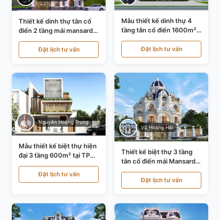
Mẫu thiết kế dinh thự 4
Thiết kế dinh thự tân cổ
tầng tân cổ điển 1600m²
điển 2 tầng mái mansard
tại Thanh Hóa KT20071
tại Bắc Ninh KT20084
Đặt lịch tư vấn
Đặt lịch tư vấn
Nguyễn Hoàng Trung
Vũ Hoàng Hải
Mẫu thiết kế biệt thự hiện
Thiết kế biệt thự 3 tầng
đại 3 tầng 600m² tại TP
tân cổ điển mái Mansard
Hồ Chí Minh KT24602
tại Thanh Hóa KT23104
Đặt lịch tư vấn
Đặt lịch tư vấn