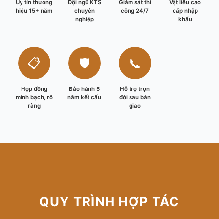
Uy tín thương
Đội ngũ KTS
Giám sát thi
Vật liệu cao
hiệu 15+ năm
chuyên
công 24/7
cấp nhập
nghiệp
khẩu
📋
🛡️
📞
Hợp đồng
Bảo hành 5
Hỗ trợ trọn
minh bạch, rõ
năm kết cấu
đời sau bàn
ràng
giao
QUY TRÌNH HỢP TÁC