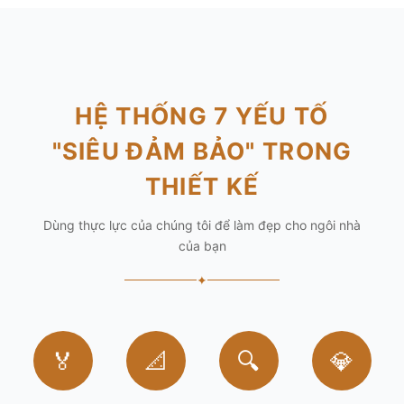
HỆ THỐNG 7 YẾU TỐ
"SIÊU ĐẢM BẢO" TRONG
THIẾT KẾ
Dùng thực lực của chúng tôi để làm đẹp cho ngôi nhà
của bạn
✦
🏅
📐
🔍
💎