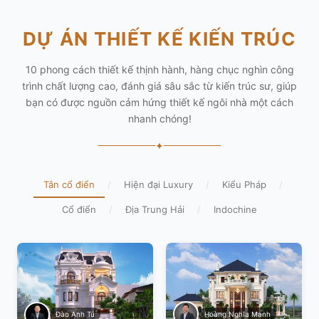
DỰ ÁN THIẾT KẾ KIẾN TRÚC
10 phong cách thiết kế thịnh hành, hàng chục nghìn công
trình chất lượng cao, đánh giá sâu sắc từ kiến trúc sư, giúp
bạn có được nguồn cảm hứng thiết kế ngôi nhà một cách
nhanh chóng!
✦
Tân cổ điển
/
Hiện đại Luxury
/
Kiểu Pháp
/
Cổ điển
/
Địa Trung Hải
/
Indochine
Hoàng Nghĩa Mạnh
Đào Anh Tú