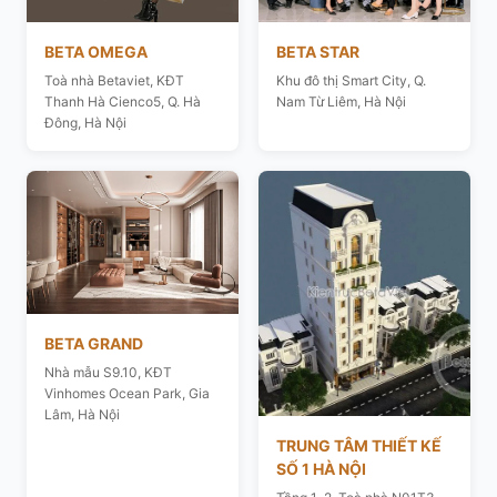
BETA OMEGA
BETA STAR
Toà nhà Betaviet, KĐT
Khu đô thị Smart City, Q.
Thanh Hà Cienco5, Q. Hà
Nam Từ Liêm, Hà Nội
Đông, Hà Nội
BETA GRAND
Nhà mẫu S9.10, KĐT
Vinhomes Ocean Park, Gia
Lâm, Hà Nội
TRUNG TÂM THIẾT KẾ
SỐ 1 HÀ NỘI