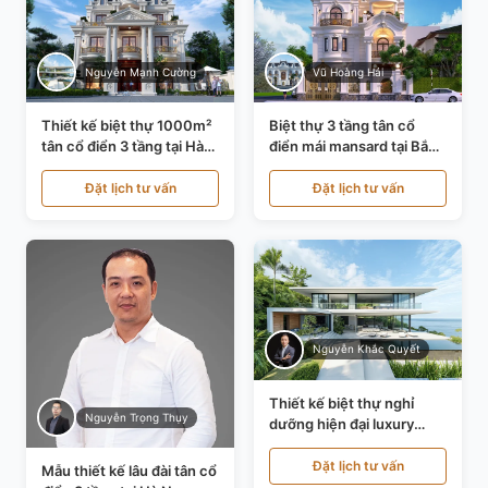
Nguyễn Mạnh Cường
Vũ Hoàng Hải
Thiết kế biệt thự 1000m²
Biệt thự 3 tầng tân cổ
tân cổ điển 3 tầng tại Hà
điển mái mansard tại Bắc
Nội KT21010
Ninh KT21198
Đặt lịch tư vấn
Đặt lịch tư vấn
Nguyễn Khắc Quyết
Thiết kế biệt thự nghỉ
Nguyễn Trọng Thụy
dưỡng hiện đại luxury
700m² tại Đà Nẵng
KT24616
Đặt lịch tư vấn
Mẫu thiết kế lâu đài tân cổ