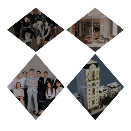
HÀ NỘI
TP. HỒ CHÍ MINH
THANH HÓA
PHÚ THỌ