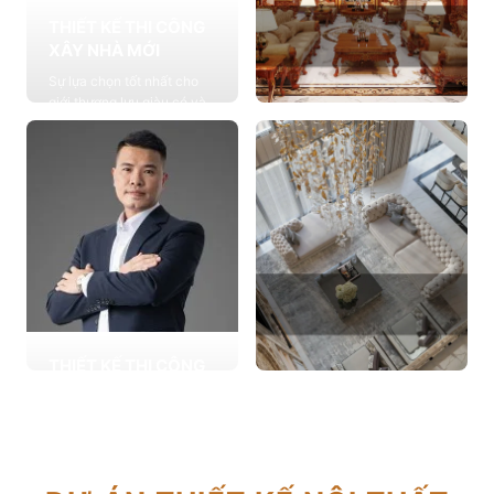
THIẾT KẾ THI CÔNG
XÂY NHÀ MỚI
Sự lựa chọn tốt nhất cho
giới thượng lưu giàu có và
đẳng cấp, cung cấp các
THIẾT KẾ THI CÔNG
giải pháp thiết kế chuyên
NỘI THẤT
sâu
Cung cấp các giải pháp
Xem chi tiết
theo phong cách sống với
thiết kế nội thất thông minh
mang tính thẩm mỹ cao
Xem chi tiết
THIẾT KẾ THI CÔNG
CẢI TẠO NHÀ CŨ
THIẾT KẾ THI CÔNG
Hơn 2.000 dự án cải tạo
CĂN HỘ CHUNG CƯ
nhà ở được triển khai trong
Giải pháp tối ưu cho không
tổng công trình 10.000 sự
gian sống hiện đại, tối ưu
lựa chọn từ các gia đình