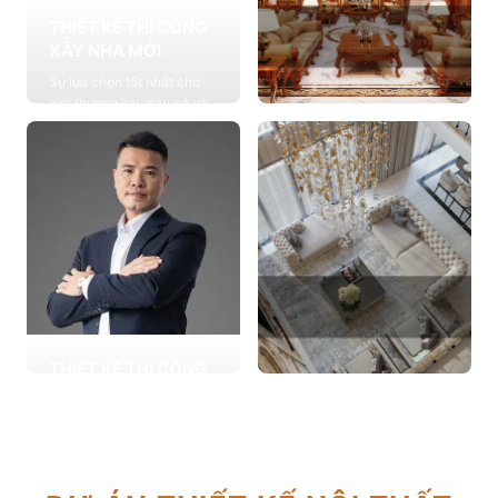
THIẾT KẾ THI CÔNG
XÂY NHÀ MỚI
Sự lựa chọn tốt nhất cho
giới thượng lưu giàu có và
đẳng cấp, cung cấp các
THIẾT KẾ THI CÔNG
giải pháp thiết kế chuyên
NỘI THẤT
sâu
Cung cấp các giải pháp
Xem chi tiết
theo phong cách sống với
thiết kế nội thất thông minh
mang tính thẩm mỹ cao
Xem chi tiết
THIẾT KẾ THI CÔNG
CẢI TẠO NHÀ CŨ
THIẾT KẾ THI CÔNG
Hơn 2.000 dự án cải tạo
CĂN HỘ CHUNG CƯ
nhà ở được triển khai trong
Giải pháp tối ưu cho không
tổng công trình 10.000 sự
gian sống hiện đại, tối ưu
lựa chọn từ các gia đình