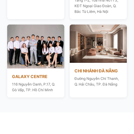
Tầng 1–2, Toà nhà N01T3,
KĐT Ngoại Giao Đoàn, Q.
Bắc Từ Liêm, Hà Nội
CHI NHÁNH ĐÀ NẴNG
GALAXY CENTRE
Đường Nguyễn Chí Thanh,
116 Nguyễn Oanh, P.17, Q.
Q. Hải Châu, TP. Đà Nẵng
Gò Vấp, TP. Hồ Chí Minh