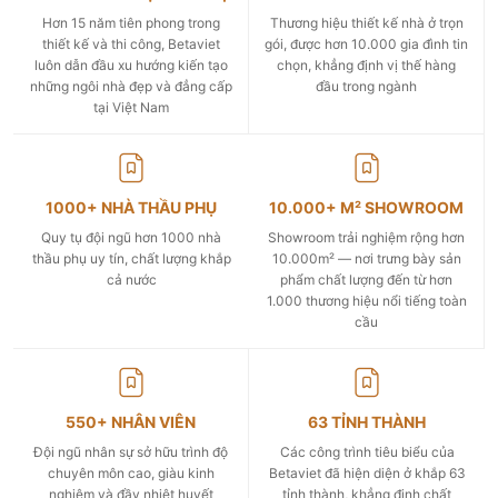
Hơn 15 năm tiên phong trong
Thương hiệu thiết kế nhà ở trọn
thiết kế và thi công, Betaviet
gói, được hơn 10.000 gia đình tin
luôn dẫn đầu xu hướng kiến tạo
chọn, khẳng định vị thế hàng
những ngôi nhà đẹp và đẳng cấp
đầu trong ngành
tại Việt Nam
1000+ NHÀ THẦU PHỤ
10.000+ M² SHOWROOM
Quy tụ đội ngũ hơn 1000 nhà
Showroom trải nghiệm rộng hơn
thầu phụ uy tín, chất lượng khắp
10.000m² — nơi trưng bày sản
cả nước
phẩm chất lượng đến từ hơn
1.000 thương hiệu nổi tiếng toàn
cầu
550+ NHÂN VIÊN
63 TỈNH THÀNH
Đội ngũ nhân sự sở hữu trình độ
Các công trình tiêu biểu của
chuyên môn cao, giàu kinh
Betaviet đã hiện diện ở khắp 63
nghiệm và đầy nhiệt huyết
tỉnh thành, khẳng định chất