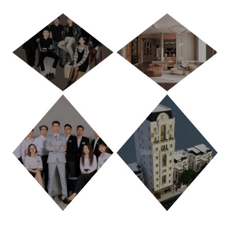
HÀ NỘI
TP. HỒ CHÍ MINH
THANH HÓA
PHÚ THỌ