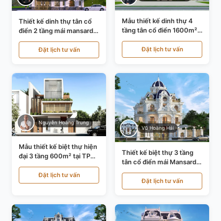
Mẫu thiết kế dinh thự 4
Thiết kế dinh thự tân cổ
tầng tân cổ điển 1600m²
điển 2 tầng mái mansard
tại Thanh Hóa KT20071
tại Bắc Ninh KT20084
Đặt lịch tư vấn
Đặt lịch tư vấn
Nguyễn Hoàng Trung
Vũ Hoàng Hải
Mẫu thiết kế biệt thự hiện
Thiết kế biệt thự 3 tầng
đại 3 tầng 600m² tại TP
tân cổ điển mái Mansard
Hồ Chí Minh KT24602
tại Thanh Hóa KT23104
Đặt lịch tư vấn
Đặt lịch tư vấn