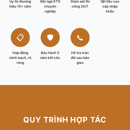
Uy tín thương
Đội ngũ KTS
Giám sát thi
Vật liệu cao
hiệu 15+ năm
chuyên
công 24/7
cấp nhập
nghiệp
khẩu
📋
🛡️
📞
Hợp đồng
Bảo hành 5
Hỗ trợ trọn
minh bạch, rõ
năm kết cấu
đời sau bàn
ràng
giao
QUY TRÌNH HỢP TÁC