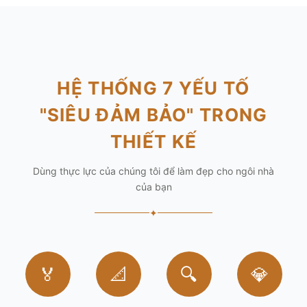
HỆ THỐNG 7 YẾU TỐ
"SIÊU ĐẢM BẢO" TRONG
THIẾT KẾ
Dùng thực lực của chúng tôi để làm đẹp cho ngôi nhà
của bạn
✦
🏅
📐
🔍
💎