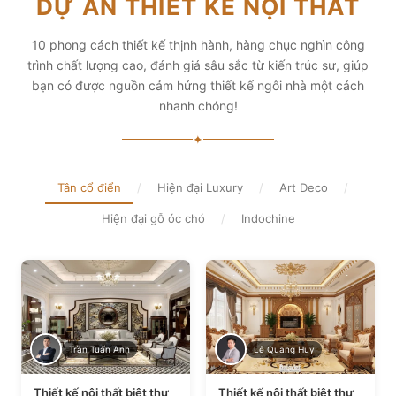
DỰ ÁN THIẾT KẾ NỘI THẤT
diện tích và thẩm mỹ
Xem chi tiết
Xem chi tiết
10 phong cách thiết kế thịnh hành, hàng chục nghìn công
trình chất lượng cao, đánh giá sâu sắc từ kiến trúc sư, giúp
bạn có được nguồn cảm hứng thiết kế ngôi nhà một cách
nhanh chóng!
✦
Tân cổ điển
/
Hiện đại Luxury
/
Art Deco
/
Hiện đại gỗ óc chó
/
Indochine
Trần Tuấn Anh
Lê Quang Huy
Thiết kế nội thất biệt thự
Thiết kế nội thất biệt thự