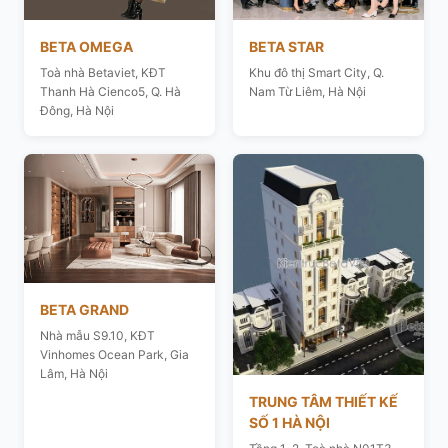
BETA OMEGA
BETA STAR
Toà nhà Betaviet, KĐT
Khu đô thị Smart City, Q.
Thanh Hà Cienco5, Q. Hà
Nam Từ Liêm, Hà Nội
Đông, Hà Nội
BETA GRAND
Nhà mẫu S9.10, KĐT
Vinhomes Ocean Park, Gia
Lâm, Hà Nội
TRUNG TÂM THIẾT KẾ
SỐ 1 HÀ NỘI