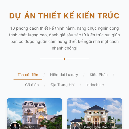
DỰ ÁN THIẾT KẾ KIẾN TRÚC
10 phong cách thiết kế thịnh hành, hàng chục nghìn công
trình chất lượng cao, đánh giá sâu sắc từ kiến trúc sư, giúp
bạn có được nguồn cảm hứng thiết kế ngôi nhà một cách
nhanh chóng!
✦
Tân cổ điển
/
Hiện đại Luxury
/
Kiểu Pháp
/
Cổ điển
/
Địa Trung Hải
/
Indochine
Hoàng Nghĩa Mạnh
Đào Anh Tú