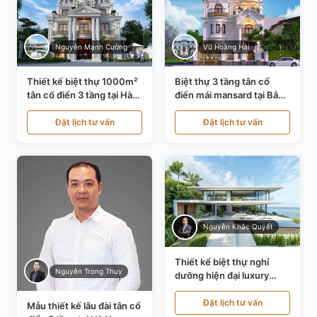
Nguyễn Mạnh Cường
Vũ Hoàng Hải
Thiết kế biệt thự 1000m²
Biệt thự 3 tầng tân cổ
tân cổ điển 3 tầng tại Hà
điển mái mansard tại Bắc
Nội KT21010
Ninh KT21198
Đặt lịch tư vấn
Đặt lịch tư vấn
Nguyễn Khắc Quyết
Thiết kế biệt thự nghỉ
Nguyễn Trọng Thụy
dưỡng hiện đại luxury
700m² tại Đà Nẵng
KT24616
Đặt lịch tư vấn
Mẫu thiết kế lâu đài tân cổ