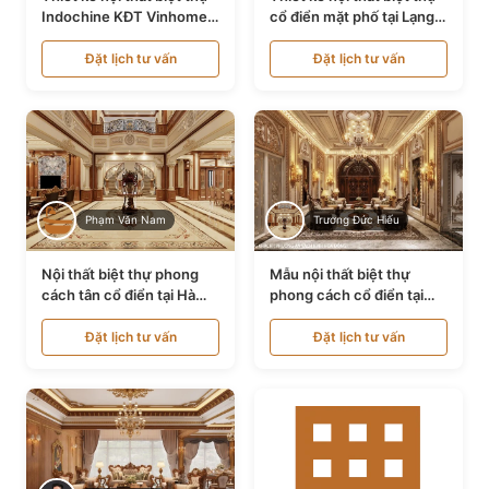
Indochine KĐT Vinhomes
cổ điển mặt phố tại Lạng
Ocean Park NT24600
Sơn NT24534
Đặt lịch tư vấn
Đặt lịch tư vấn
Phạm Văn Nam
Trương Đức Hiếu
Nội thất biệt thự phong
Mẫu nội thất biệt thự
cách tân cổ điển tại Hà
phong cách cổ điển tại
Nội NT24405
Bình Dương NT24532
Đặt lịch tư vấn
Đặt lịch tư vấn