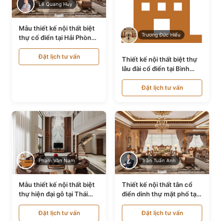
Lê Quang Huy
Mẫu thiết kế nội thất biệt
Trương Đức Hiếu
thự cổ điển tại Hải Phòng
NT24535
Đặt lịch tư vấn
Thiết kế nội thất biệt thự
lâu đài cổ điển tại Bình
Thuận NT21128
Đặt lịch tư vấn
Phạm Văn Nam
Trần Tuấn Anh
Mẫu thiết kế nội thất biệt
Thiết kế nội thất tân cổ
thự hiện đại gỗ tại Thái
điển dinh thự mặt phố tại
Bình NT9188719
Quảng Ninh NT24531
Đặt lịch tư vấn
Đặt lịch tư vấn