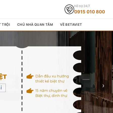
Hỗ trợ 24/7
0915 010 800
T TRỘI
CHỦ NHÀ QUAN TÂM
VỀ BETAVIET
›