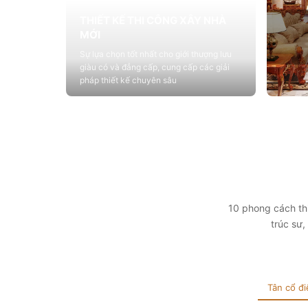
THIẾT KẾ THI CÔNG XÂY NHÀ
MỚI
Sự lựa chọn tốt nhất cho giới thượng lưu
giàu có và đẳng cấp, cung cấp các giải
pháp thiết kế chuyên sâu
Xem chi tiết
THIẾ
Cung c
sống vớ
tính t
Xem 
10 phong cách thi
trúc sư
Tân cổ đi