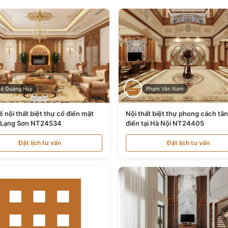
Lê Quang Huy
Phạm Văn Nam
ế nội thất biệt thự cổ điển mặt
Nội thất biệt thự phong cách tâ
i Lạng Sơn NT24534
điển tại Hà Nội NT24405
Đặt lịch tư vấn
Đặt lịch tư vấn