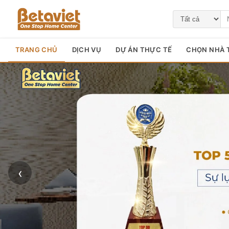
TRANG CHỦ
DỊCH VỤ
DỰ ÁN THỰC TẾ
CHỌN NHÀ T
‹