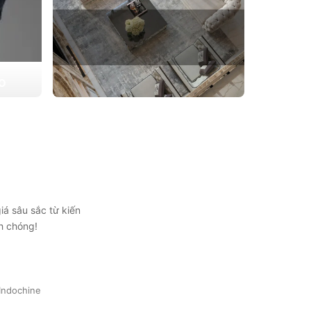
ẠO
 triển
THIẾT KẾ THI CÔNG CĂN HỘ
ự lựa
CHUNG CƯ
Giải pháp tối ưu cho không gian sống hiện
đại, tối ưu diện tích và thẩm mỹ
Xem chi tiết
iá sâu sắc từ kiến
h chóng!
Indochine