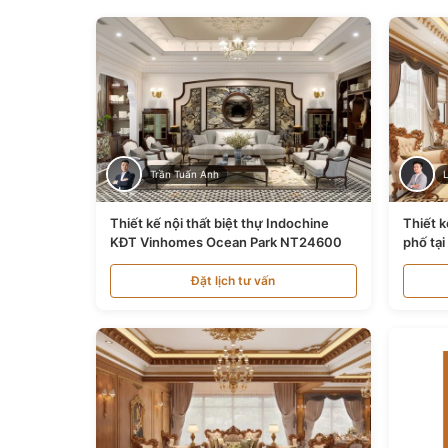
Trần Tuấn Anh
Thiết kế nội thất biệt thự Indochine
Thiết k
KĐT Vinhomes Ocean Park NT24600
phố tạ
Đặt lịch tư vấn