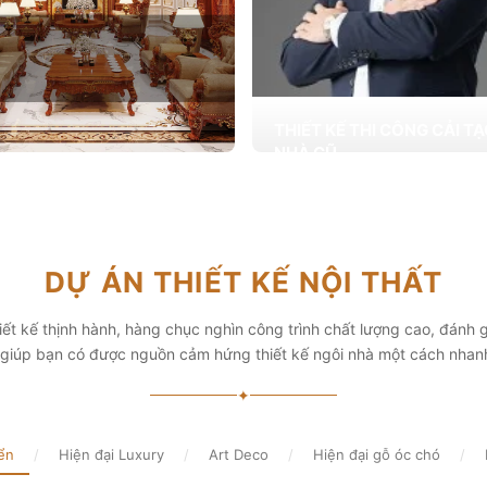
THIẾT KẾ THI CÔNG CẢI T
NHÀ CŨ
Hơn 2.000 dự án cải tạo nhà ở được
T KẾ THI CÔNG NỘI THẤT
khai trong tổng công trình 10.000 s
ấp các giải pháp theo phong cách
chọn từ các gia đình
i thiết kế nội thất thông minh mang
hẩm mỹ cao
Xem chi tiết
DỰ ÁN THIẾT KẾ NỘI THẤT
chi tiết
ết kế thịnh hành, hàng chục nghìn công trình chất lượng cao, đánh g
, giúp bạn có được nguồn cảm hứng thiết kế ngôi nhà một cách nhan
✦
ển
/
Hiện đại Luxury
/
Art Deco
/
Hiện đại gỗ óc chó
/