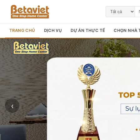
TRANG CHỦ
DỊCH VỤ
DỰ ÁN THỰC TẾ
CHỌN NHÀ T
‹