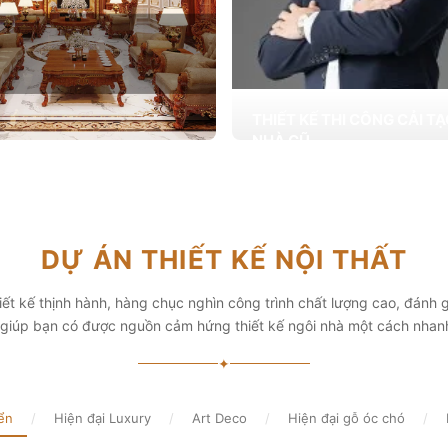
THIẾT KẾ THI CÔNG CẢI T
NHÀ CŨ
Hơn 2.000 dự án cải tạo nhà ở được
T KẾ THI CÔNG NỘI THẤT
khai trong tổng công trình 10.000 s
ấp các giải pháp theo phong cách
chọn từ các gia đình
i thiết kế nội thất thông minh mang
hẩm mỹ cao
Xem chi tiết
DỰ ÁN THIẾT KẾ NỘI THẤT
chi tiết
ết kế thịnh hành, hàng chục nghìn công trình chất lượng cao, đánh g
, giúp bạn có được nguồn cảm hứng thiết kế ngôi nhà một cách nhan
✦
ển
/
Hiện đại Luxury
/
Art Deco
/
Hiện đại gỗ óc chó
/