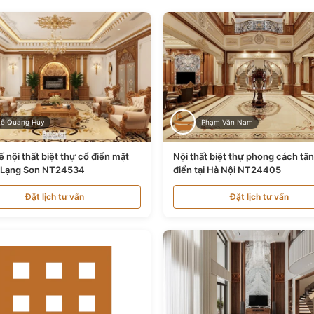
Lê Quang Huy
Phạm Văn Nam
ế nội thất biệt thự cổ điển mặt
Nội thất biệt thự phong cách tâ
i Lạng Sơn NT24534
điển tại Hà Nội NT24405
Đặt lịch tư vấn
Đặt lịch tư vấn