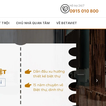
Hỗ trợ 24/7
0915 010 800
T TRỘI
CHỦ NHÀ QUAN TÂM
VỀ BETAVIET
›