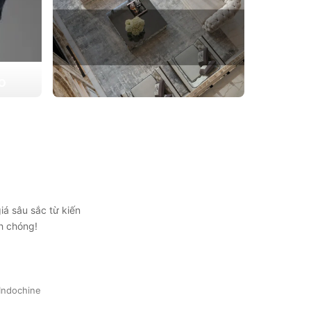
ẠO
 triển
THIẾT KẾ THI CÔNG CĂN HỘ
ự lựa
CHUNG CƯ
Giải pháp tối ưu cho không gian sống hiện
đại, tối ưu diện tích và thẩm mỹ
Xem chi tiết
iá sâu sắc từ kiến
h chóng!
Indochine