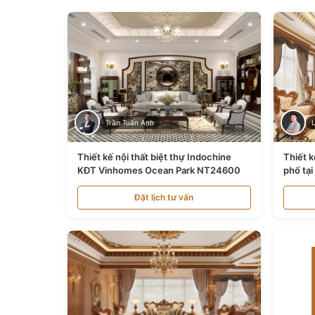
Trần Tuấn Anh
Thiết kế nội thất biệt thự Indochine
Thiết k
KĐT Vinhomes Ocean Park NT24600
phố tạ
Đặt lịch tư vấn