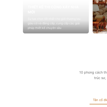
THIẾT KẾ THI CÔNG XÂY NHÀ
MỚI
Sự lựa chọn tốt nhất cho giới thượng lưu
giàu có và đẳng cấp, cung cấp các giải
pháp thiết kế chuyên sâu
Xem chi tiết
THIẾ
Cung c
sống vớ
tính t
Xem 
10 phong cách thi
trúc sư
Tân cổ đi