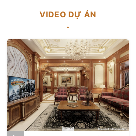
VIDEO DỰ ÁN
✦