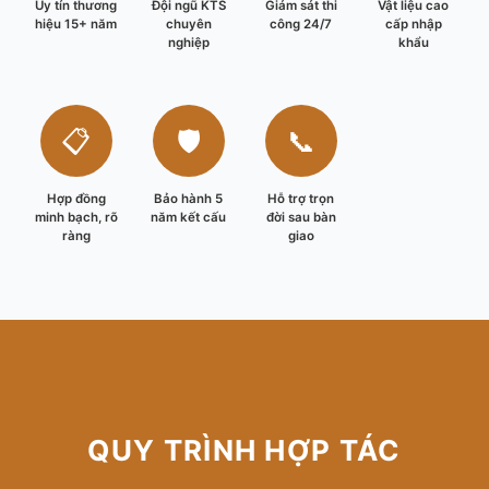
Uy tín thương
Đội ngũ KTS
Giám sát thi
Vật liệu cao
hiệu 15+ năm
chuyên
công 24/7
cấp nhập
nghiệp
khẩu
📋
🛡️
📞
Hợp đồng
Bảo hành 5
Hỗ trợ trọn
minh bạch, rõ
năm kết cấu
đời sau bàn
ràng
giao
QUY TRÌNH HỢP TÁC