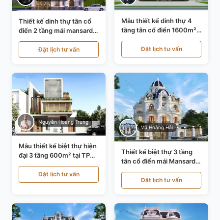
Mẫu thiết kế dinh thự 4
Thiết kế dinh thự tân cổ
tầng tân cổ điển 1600m²
điển 2 tầng mái mansard
tại Thanh Hóa KT20071
tại Bắc Ninh KT20084
Đặt lịch tư vấn
Đặt lịch tư vấn
Nguyễn Hoàng Trung
Vũ Hoàng Hải
Mẫu thiết kế biệt thự hiện
Thiết kế biệt thự 3 tầng
đại 3 tầng 600m² tại TP
tân cổ điển mái Mansard
Hồ Chí Minh KT24602
tại Thanh Hóa KT23104
Đặt lịch tư vấn
Đặt lịch tư vấn