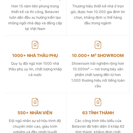
Hơn 15 năm tiên phong trong
Thương hiệu thiết kế nhà ở trọn
thiết kế và thi công, Betaviet
gói, được hơn 10.000 gia đình tin
luôn dẫn đầu xu hướng kiến tạo
chọn, khẳng định vị thế hàng
những ngôi nhà đẹp và đẳng cấp
đầu trong ngành
tại Việt Nam
1000+ NHÀ THẦU PHỤ
10.000+ M² SHOWROOM
Quy tụ đội ngũ hơn 1000 nhà
Showroom trải nghiệm rộng hơn
thầu phụ uy tín, chất lượng khắp
10.000m² — nơi trưng bày sản
cả nước
phẩm chất lượng đến từ hơn
1.000 thương hiệu nổi tiếng toàn
cầu
550+ NHÂN VIÊN
63 TỈNH THÀNH
Đội ngũ nhân sự sở hữu trình độ
Các công trình tiêu biểu của
chuyên môn cao, giàu kinh
Betaviet đã hiện diện ở khắp 63
nghiệm và đầy nhiệt huyết
tỉnh thành, khẳng định chất