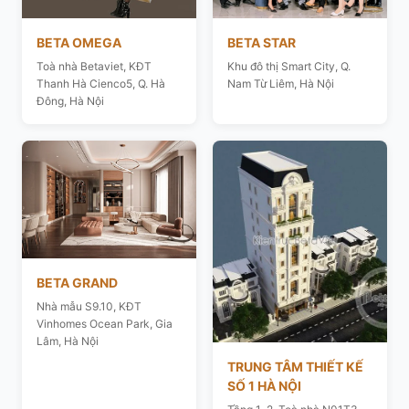
BETA OMEGA
BETA STAR
Toà nhà Betaviet, KĐT
Khu đô thị Smart City, Q.
Thanh Hà Cienco5, Q. Hà
Nam Từ Liêm, Hà Nội
Đông, Hà Nội
BETA GRAND
Nhà mẫu S9.10, KĐT
Vinhomes Ocean Park, Gia
Lâm, Hà Nội
TRUNG TÂM THIẾT KẾ
SỐ 1 HÀ NỘI