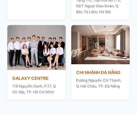
Tầng 1–2, Toà nhà N01T3,
KĐT Ngoại Giao Đoàn, Q.
Bắc Từ Liêm, Hà Nội
CHI NHÁNH ĐÀ NẴNG
GALAXY CENTRE
Đường Nguyễn Chí Thanh,
116 Nguyễn Oanh, P.17, Q.
Q. Hải Châu, TP. Đà Nẵng
Gò Vấp, TP. Hồ Chí Minh