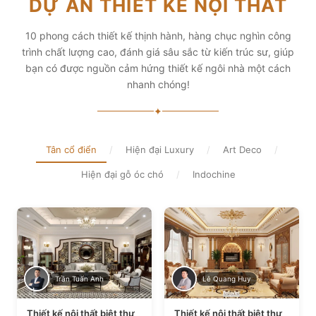
DỰ ÁN THIẾT KẾ NỘI THẤT
diện tích và thẩm mỹ
Xem chi tiết
Xem chi tiết
10 phong cách thiết kế thịnh hành, hàng chục nghìn công
trình chất lượng cao, đánh giá sâu sắc từ kiến trúc sư, giúp
bạn có được nguồn cảm hứng thiết kế ngôi nhà một cách
nhanh chóng!
✦
Tân cổ điển
/
Hiện đại Luxury
/
Art Deco
/
Hiện đại gỗ óc chó
/
Indochine
Trần Tuấn Anh
Lê Quang Huy
Thiết kế nội thất biệt thự
Thiết kế nội thất biệt thự