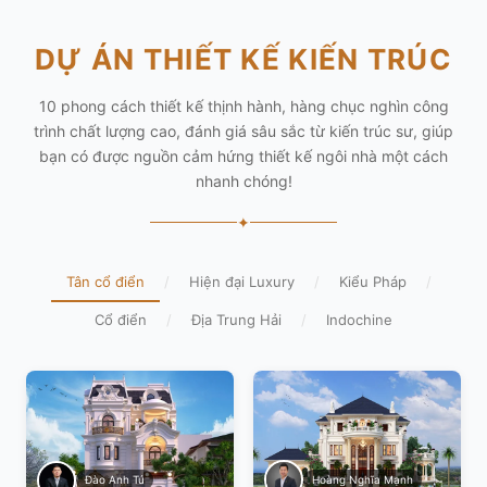
DỰ ÁN THIẾT KẾ KIẾN TRÚC
10 phong cách thiết kế thịnh hành, hàng chục nghìn công
trình chất lượng cao, đánh giá sâu sắc từ kiến trúc sư, giúp
bạn có được nguồn cảm hứng thiết kế ngôi nhà một cách
nhanh chóng!
✦
Tân cổ điển
/
Hiện đại Luxury
/
Kiểu Pháp
/
Cổ điển
/
Địa Trung Hải
/
Indochine
Hoàng Nghĩa Mạnh
Đào Anh Tú