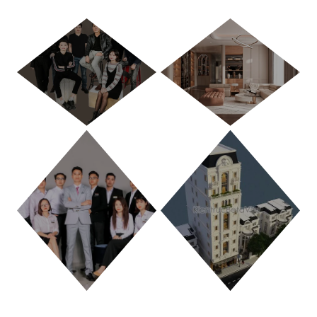
HÀ NỘI
TP. HỒ CHÍ MINH
THANH HÓA
PHÚ THỌ