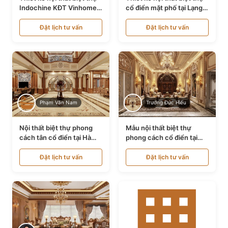
Indochine KĐT Vinhomes
cổ điển mặt phố tại Lạng
Ocean Park NT24600
Sơn NT24534
Đặt lịch tư vấn
Đặt lịch tư vấn
Phạm Văn Nam
Trương Đức Hiếu
Nội thất biệt thự phong
Mẫu nội thất biệt thự
cách tân cổ điển tại Hà
phong cách cổ điển tại
Nội NT24405
Bình Dương NT24532
Đặt lịch tư vấn
Đặt lịch tư vấn