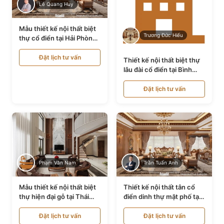
Lê Quang Huy
Mẫu thiết kế nội thất biệt
Trương Đức Hiếu
thự cổ điển tại Hải Phòng
NT24535
Đặt lịch tư vấn
Thiết kế nội thất biệt thự
lâu đài cổ điển tại Bình
Thuận NT21128
Đặt lịch tư vấn
Phạm Văn Nam
Trần Tuấn Anh
Mẫu thiết kế nội thất biệt
Thiết kế nội thất tân cổ
thự hiện đại gỗ tại Thái
điển dinh thự mặt phố tại
Bình NT9188719
Quảng Ninh NT24531
Đặt lịch tư vấn
Đặt lịch tư vấn