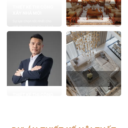
THIẾT KẾ THI CÔNG
XÂY NHÀ MỚI
Sự lựa chọn tốt nhất cho
giới thượng lưu giàu có và
đẳng cấp, cung cấp các
THIẾT KẾ THI CÔNG
giải pháp thiết kế chuyên
NỘI THẤT
sâu
Cung cấp các giải pháp
Xem chi tiết
theo phong cách sống với
thiết kế nội thất thông minh
mang tính thẩm mỹ cao
Xem chi tiết
THIẾT KẾ THI CÔNG
CẢI TẠO NHÀ CŨ
THIẾT KẾ THI CÔNG
Hơn 2.000 dự án cải tạo
CĂN HỘ CHUNG CƯ
nhà ở được triển khai trong
Giải pháp tối ưu cho không
tổng công trình 10.000 sự
gian sống hiện đại, tối ưu
lựa chọn từ các gia đình