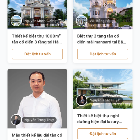
Nguyễn Mạnh Cường
Vũ Hoàng Hải
Thiết kế biệt thự 1000m²
Biệt thự 3 tầng tân cổ
tân cổ điển 3 tầng tại Hà
điển mái mansard tại Bắc
Nội KT21010
Ninh KT21198
Đặt lịch tư vấn
Đặt lịch tư vấn
Nguyễn Khắc Quyết
Thiết kế biệt thự nghỉ
Nguyễn Trọng Thụy
dưỡng hiện đại luxury
700m² tại Đà Nẵng
KT24616
Đặt lịch tư vấn
Mẫu thiết kế lâu đài tân cổ