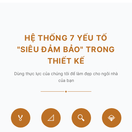
HỆ THỐNG 7 YẾU TỐ
"SIÊU ĐẢM BẢO" TRONG
THIẾT KẾ
Dùng thực lực của chúng tôi để làm đẹp cho ngôi nhà
của bạn
✦
🏅
📐
🔍
💎