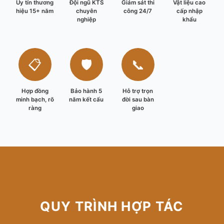
Uy tín thương
Đội ngũ KTS
Giám sát thi
Vật liệu cao
hiệu 15+ năm
chuyên
công 24/7
cấp nhập
nghiệp
khẩu
📋
🛡️
📞
Hợp đồng
Bảo hành 5
Hỗ trợ trọn
minh bạch, rõ
năm kết cấu
đời sau bàn
ràng
giao
QUY TRÌNH HỢP TÁC