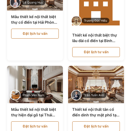
Lê Quang Huy
Mẫu thiết kế nội thất biệt
Trương Đức Hiếu
thự cổ điển tại Hải Phòng
NT24535
Đặt lịch tư vấn
Thiết kế nội thất biệt thự
lâu đài cổ điển tại Bình
Thuận NT21128
Đặt lịch tư vấn
Phạm Văn Nam
Trần Tuấn Anh
Mẫu thiết kế nội thất biệt
Thiết kế nội thất tân cổ
thự hiện đại gỗ tại Thái
điển dinh thự mặt phố tại
Bình NT9188719
Quảng Ninh NT24531
Đặt lịch tư vấn
Đặt lịch tư vấn