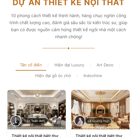
DỰ ÁN THIẾT KẾ NỘI THẤT
diện tích và thẩm mỹ
Xem chi tiết
Xem chi tiết
10 phong cách thiết kế thịnh hành, hàng chục nghìn công
trình chất lượng cao, đánh giá sâu sắc từ kiến trúc sư, giúp
bạn có được nguồn cảm hứng thiết kế ngôi nhà một cách
nhanh chóng!
✦
Tân cổ điển
/
Hiện đại Luxury
/
Art Deco
/
Hiện đại gỗ óc chó
/
Indochine
Trần Tuấn Anh
Lê Quang Huy
Thiết kế nội thất biệt thự
Thiết kế nội thất biệt thự