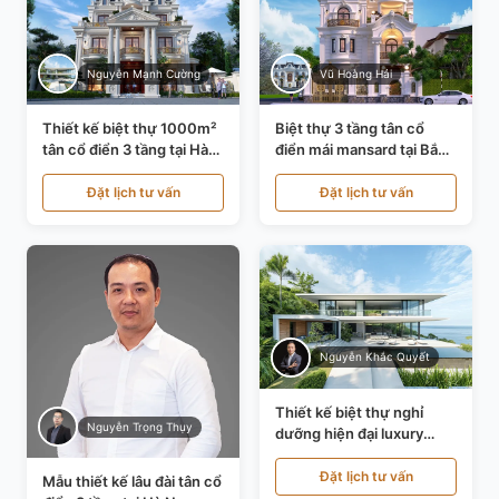
Nguyễn Mạnh Cường
Vũ Hoàng Hải
Thiết kế biệt thự 1000m²
Biệt thự 3 tầng tân cổ
tân cổ điển 3 tầng tại Hà
điển mái mansard tại Bắc
Nội KT21010
Ninh KT21198
Đặt lịch tư vấn
Đặt lịch tư vấn
Nguyễn Khắc Quyết
Thiết kế biệt thự nghỉ
Nguyễn Trọng Thụy
dưỡng hiện đại luxury
700m² tại Đà Nẵng
KT24616
Đặt lịch tư vấn
Mẫu thiết kế lâu đài tân cổ