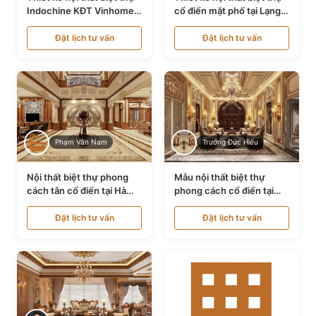
Indochine KĐT Vinhomes
cổ điển mặt phố tại Lạng
Ocean Park NT24600
Sơn NT24534
Đặt lịch tư vấn
Đặt lịch tư vấn
Phạm Văn Nam
Trương Đức Hiếu
Nội thất biệt thự phong
Mẫu nội thất biệt thự
cách tân cổ điển tại Hà
phong cách cổ điển tại
Nội NT24405
Bình Dương NT24532
Đặt lịch tư vấn
Đặt lịch tư vấn