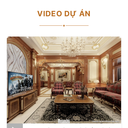
VIDEO DỰ ÁN
✦