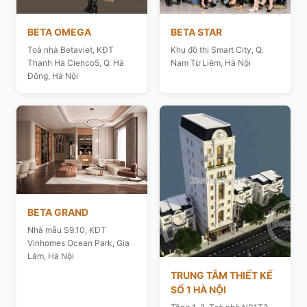
BETA OMEGA
BETA STAR
Toà nhà Betaviet, KĐT
Khu đô thị Smart City, Q.
Thanh Hà Cienco5, Q. Hà
Nam Từ Liêm, Hà Nội
Đông, Hà Nội
BETA GRAND
Nhà mẫu S9.10, KĐT
Vinhomes Ocean Park, Gia
Lâm, Hà Nội
TRUNG TÂM THIẾT KẾ
SỐ 1 HÀ NỘI