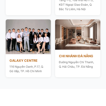
Tầng 1–2, Toà nhà N01T3,
KĐT Ngoại Giao Đoàn, Q.
Bắc Từ Liêm, Hà Nội
CHI NHÁNH ĐÀ NẴNG
GALAXY CENTRE
Đường Nguyễn Chí Thanh,
116 Nguyễn Oanh, P.17, Q.
Q. Hải Châu, TP. Đà Nẵng
Gò Vấp, TP. Hồ Chí Minh