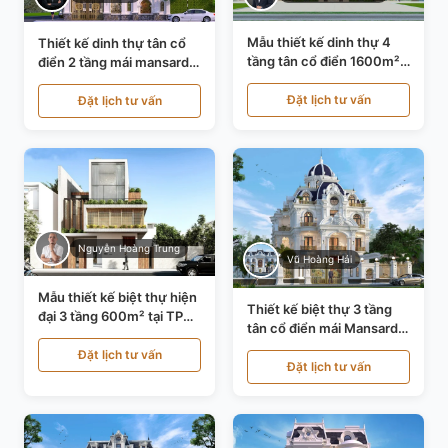
Mẫu thiết kế dinh thự 4
Thiết kế dinh thự tân cổ
tầng tân cổ điển 1600m²
điển 2 tầng mái mansard
tại Thanh Hóa KT20071
tại Bắc Ninh KT20084
Đặt lịch tư vấn
Đặt lịch tư vấn
Nguyễn Hoàng Trung
Vũ Hoàng Hải
Mẫu thiết kế biệt thự hiện
Thiết kế biệt thự 3 tầng
đại 3 tầng 600m² tại TP
tân cổ điển mái Mansard
Hồ Chí Minh KT24602
tại Thanh Hóa KT23104
Đặt lịch tư vấn
Đặt lịch tư vấn