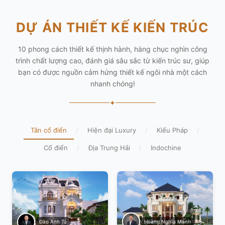
DỰ ÁN THIẾT KẾ KIẾN TRÚC
10 phong cách thiết kế thịnh hành, hàng chục nghìn công
trình chất lượng cao, đánh giá sâu sắc từ kiến trúc sư, giúp
bạn có được nguồn cảm hứng thiết kế ngôi nhà một cách
nhanh chóng!
✦
Tân cổ điển
/
Hiện đại Luxury
/
Kiểu Pháp
/
Cổ điển
/
Địa Trung Hải
/
Indochine
Hoàng Nghĩa Mạnh
Đào Anh Tú