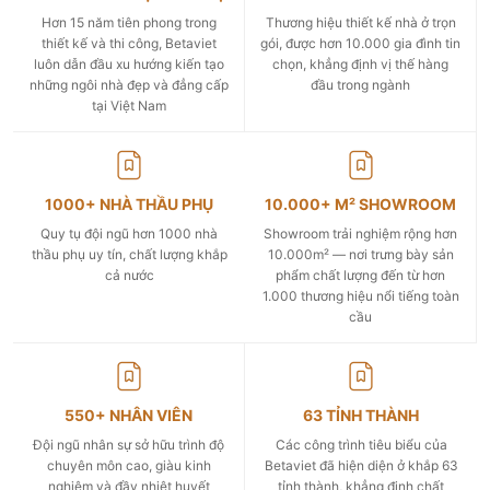
Hơn 15 năm tiên phong trong
Thương hiệu thiết kế nhà ở trọn
thiết kế và thi công, Betaviet
gói, được hơn 10.000 gia đình tin
luôn dẫn đầu xu hướng kiến tạo
chọn, khẳng định vị thế hàng
những ngôi nhà đẹp và đẳng cấp
đầu trong ngành
tại Việt Nam
1000+ NHÀ THẦU PHỤ
10.000+ M² SHOWROOM
Quy tụ đội ngũ hơn 1000 nhà
Showroom trải nghiệm rộng hơn
thầu phụ uy tín, chất lượng khắp
10.000m² — nơi trưng bày sản
cả nước
phẩm chất lượng đến từ hơn
1.000 thương hiệu nổi tiếng toàn
cầu
550+ NHÂN VIÊN
63 TỈNH THÀNH
Đội ngũ nhân sự sở hữu trình độ
Các công trình tiêu biểu của
chuyên môn cao, giàu kinh
Betaviet đã hiện diện ở khắp 63
nghiệm và đầy nhiệt huyết
tỉnh thành, khẳng định chất