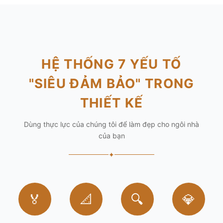
HỆ THỐNG 7 YẾU TỐ
"SIÊU ĐẢM BẢO" TRONG
THIẾT KẾ
Dùng thực lực của chúng tôi để làm đẹp cho ngôi nhà
của bạn
✦
🏅
📐
🔍
💎