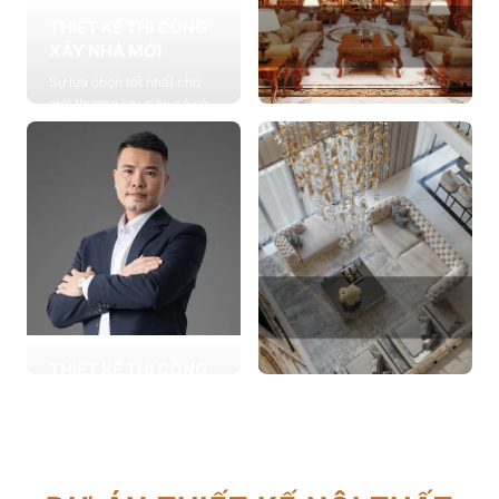
THIẾT KẾ THI CÔNG
XÂY NHÀ MỚI
Sự lựa chọn tốt nhất cho
giới thượng lưu giàu có và
đẳng cấp, cung cấp các
THIẾT KẾ THI CÔNG
giải pháp thiết kế chuyên
NỘI THẤT
sâu
Cung cấp các giải pháp
Xem chi tiết
theo phong cách sống với
thiết kế nội thất thông minh
mang tính thẩm mỹ cao
Xem chi tiết
THIẾT KẾ THI CÔNG
CẢI TẠO NHÀ CŨ
THIẾT KẾ THI CÔNG
Hơn 2.000 dự án cải tạo
CĂN HỘ CHUNG CƯ
nhà ở được triển khai trong
Giải pháp tối ưu cho không
tổng công trình 10.000 sự
gian sống hiện đại, tối ưu
lựa chọn từ các gia đình