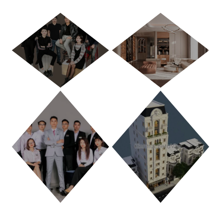
HÀ NỘI
TP. HỒ CHÍ MINH
THANH HÓA
PHÚ THỌ