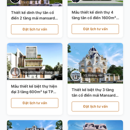
Mẫu thiết kế dinh thự 4
Thiết kế dinh thự tân cổ
tầng tân cổ điển 1600m²
điển 2 tầng mái mansard
tại Thanh Hóa KT20071
tại Bắc Ninh KT20084
Đặt lịch tư vấn
Đặt lịch tư vấn
Nguyễn Hoàng Trung
Vũ Hoàng Hải
Mẫu thiết kế biệt thự hiện
Thiết kế biệt thự 3 tầng
đại 3 tầng 600m² tại TP
tân cổ điển mái Mansard
Hồ Chí Minh KT24602
tại Thanh Hóa KT23104
Đặt lịch tư vấn
Đặt lịch tư vấn