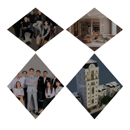
HÀ NỘI
TP. HỒ CHÍ MINH
THANH HÓA
PHÚ THỌ