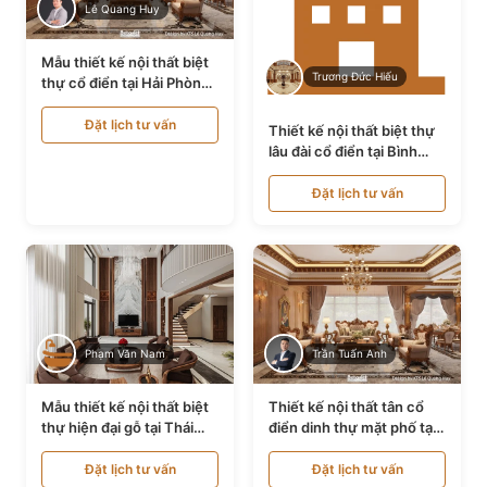
Lê Quang Huy
Mẫu thiết kế nội thất biệt
Trương Đức Hiếu
thự cổ điển tại Hải Phòng
NT24535
Đặt lịch tư vấn
Thiết kế nội thất biệt thự
lâu đài cổ điển tại Bình
Thuận NT21128
Đặt lịch tư vấn
Phạm Văn Nam
Trần Tuấn Anh
Mẫu thiết kế nội thất biệt
Thiết kế nội thất tân cổ
thự hiện đại gỗ tại Thái
điển dinh thự mặt phố tại
Bình NT9188719
Quảng Ninh NT24531
Đặt lịch tư vấn
Đặt lịch tư vấn