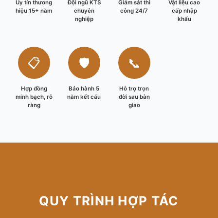
Uy tín thương
Đội ngũ KTS
Giám sát thi
Vật liệu cao
hiệu 15+ năm
chuyên
công 24/7
cấp nhập
nghiệp
khẩu
📋
🛡️
📞
Hợp đồng
Bảo hành 5
Hỗ trợ trọn
minh bạch, rõ
năm kết cấu
đời sau bàn
ràng
giao
QUY TRÌNH HỢP TÁC