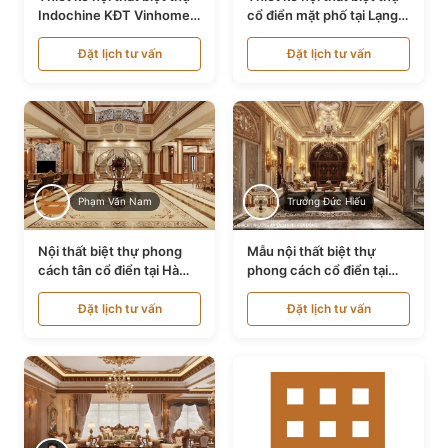
Indochine KĐT Vinhomes
cổ điển mặt phố tại Lạng
Ocean Park NT24600
Sơn NT24534
Đặt lịch tư vấn
Đặt lịch tư vấn
Phạm Văn Nam
Trương Đức Hiếu
Nội thất biệt thự phong
Mẫu nội thất biệt thự
cách tân cổ điển tại Hà
phong cách cổ điển tại
Nội NT24405
Bình Dương NT24532
Đặt lịch tư vấn
Đặt lịch tư vấn