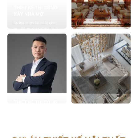
THIẾT KẾ THI CÔNG
XÂY NHÀ MỚI
Sự lựa chọn tốt nhất cho
giới thượng lưu giàu có và
đẳng cấp, cung cấp các
THIẾT KẾ THI CÔNG
giải pháp thiết kế chuyên
NỘI THẤT
sâu
Cung cấp các giải pháp
Xem chi tiết
theo phong cách sống với
thiết kế nội thất thông minh
mang tính thẩm mỹ cao
Xem chi tiết
THIẾT KẾ THI CÔNG
CẢI TẠO NHÀ CŨ
THIẾT KẾ THI CÔNG
Hơn 2.000 dự án cải tạo
CĂN HỘ CHUNG CƯ
nhà ở được triển khai trong
Giải pháp tối ưu cho không
tổng công trình 10.000 sự
gian sống hiện đại, tối ưu
lựa chọn từ các gia đình