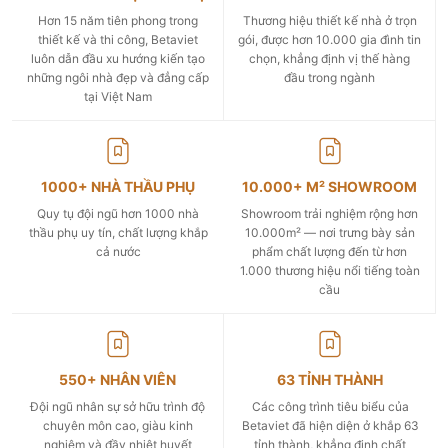
Hơn 15 năm tiên phong trong
Thương hiệu thiết kế nhà ở trọn
thiết kế và thi công, Betaviet
gói, được hơn 10.000 gia đình tin
luôn dẫn đầu xu hướng kiến tạo
chọn, khẳng định vị thế hàng
những ngôi nhà đẹp và đẳng cấp
đầu trong ngành
tại Việt Nam
1000+ NHÀ THẦU PHỤ
10.000+ M² SHOWROOM
Quy tụ đội ngũ hơn 1000 nhà
Showroom trải nghiệm rộng hơn
thầu phụ uy tín, chất lượng khắp
10.000m² — nơi trưng bày sản
cả nước
phẩm chất lượng đến từ hơn
1.000 thương hiệu nổi tiếng toàn
cầu
550+ NHÂN VIÊN
63 TỈNH THÀNH
Đội ngũ nhân sự sở hữu trình độ
Các công trình tiêu biểu của
chuyên môn cao, giàu kinh
Betaviet đã hiện diện ở khắp 63
nghiệm và đầy nhiệt huyết
tỉnh thành, khẳng định chất