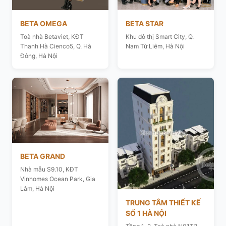
BETA OMEGA
BETA STAR
Toà nhà Betaviet, KĐT
Khu đô thị Smart City, Q.
Thanh Hà Cienco5, Q. Hà
Nam Từ Liêm, Hà Nội
Đông, Hà Nội
BETA GRAND
Nhà mẫu S9.10, KĐT
Vinhomes Ocean Park, Gia
Lâm, Hà Nội
TRUNG TÂM THIẾT KẾ
SỐ 1 HÀ NỘI