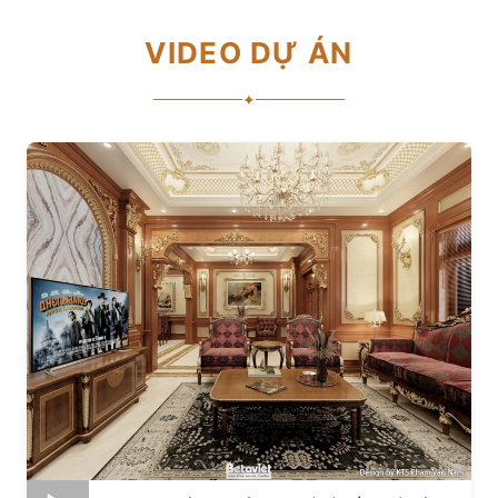
VIDEO DỰ ÁN
✦