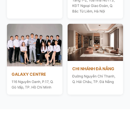
Tầng 1–2, Toà nhà N01T3,
KĐT Ngoại Giao Đoàn, Q.
Bắc Từ Liêm, Hà Nội
CHI NHÁNH ĐÀ NẴNG
GALAXY CENTRE
Đường Nguyễn Chí Thanh,
116 Nguyễn Oanh, P.17, Q.
Q. Hải Châu, TP. Đà Nẵng
Gò Vấp, TP. Hồ Chí Minh