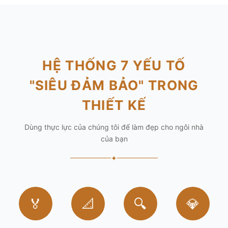
HỆ THỐNG 7 YẾU TỐ
"SIÊU ĐẢM BẢO" TRONG
THIẾT KẾ
Dùng thực lực của chúng tôi để làm đẹp cho ngôi nhà
của bạn
✦
🏅
📐
🔍
💎