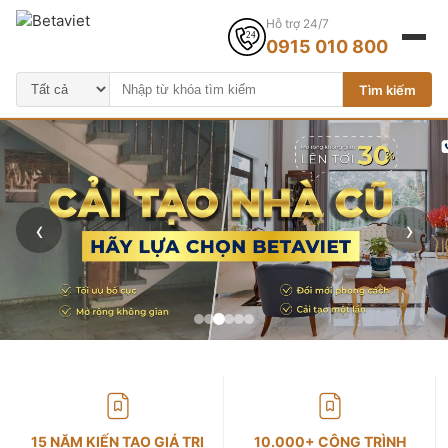
Hỗ trợ 24/7
0915 010 800
Tìm kiếm
‹
›
15 NĂM KIẾN TẠO GIÁ TRỊ
10.000+ CÔNG TRÌNH