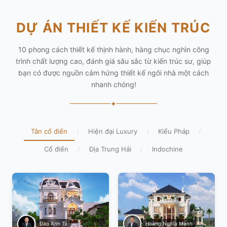
DỰ ÁN THIẾT KẾ KIẾN TRÚC
10 phong cách thiết kế thịnh hành, hàng chục nghìn công
trình chất lượng cao, đánh giá sâu sắc từ kiến trúc sư, giúp
bạn có được nguồn cảm hứng thiết kế ngôi nhà một cách
nhanh chóng!
✦
Tân cổ điển
/
Hiện đại Luxury
/
Kiểu Pháp
/
Cổ điển
/
Địa Trung Hải
/
Indochine
Hoàng Nghĩa Mạnh
Đào Anh Tú