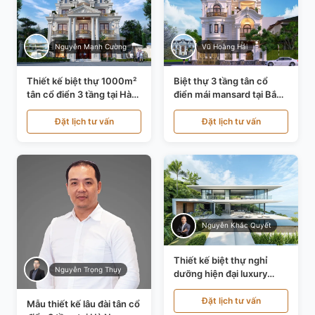
Nguyễn Mạnh Cường
Vũ Hoàng Hải
Thiết kế biệt thự 1000m²
Biệt thự 3 tầng tân cổ
tân cổ điển 3 tầng tại Hà
điển mái mansard tại Bắc
Nội KT21010
Ninh KT21198
Đặt lịch tư vấn
Đặt lịch tư vấn
Nguyễn Khắc Quyết
Thiết kế biệt thự nghỉ
Nguyễn Trọng Thụy
dưỡng hiện đại luxury
700m² tại Đà Nẵng
KT24616
Đặt lịch tư vấn
Mẫu thiết kế lâu đài tân cổ