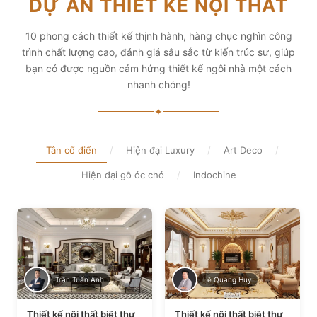
DỰ ÁN THIẾT KẾ NỘI THẤT
diện tích và thẩm mỹ
Xem chi tiết
Xem chi tiết
10 phong cách thiết kế thịnh hành, hàng chục nghìn công
trình chất lượng cao, đánh giá sâu sắc từ kiến trúc sư, giúp
bạn có được nguồn cảm hứng thiết kế ngôi nhà một cách
nhanh chóng!
✦
Tân cổ điển
/
Hiện đại Luxury
/
Art Deco
/
Hiện đại gỗ óc chó
/
Indochine
Trần Tuấn Anh
Lê Quang Huy
Thiết kế nội thất biệt thự
Thiết kế nội thất biệt thự