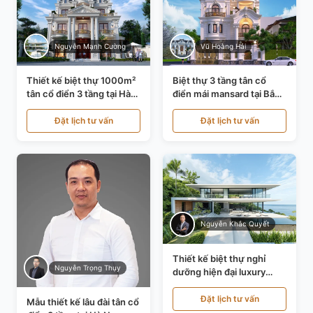
Nguyễn Mạnh Cường
Vũ Hoàng Hải
Thiết kế biệt thự 1000m²
Biệt thự 3 tầng tân cổ
tân cổ điển 3 tầng tại Hà
điển mái mansard tại Bắc
Nội KT21010
Ninh KT21198
Đặt lịch tư vấn
Đặt lịch tư vấn
Nguyễn Khắc Quyết
Thiết kế biệt thự nghỉ
Nguyễn Trọng Thụy
dưỡng hiện đại luxury
700m² tại Đà Nẵng
KT24616
Đặt lịch tư vấn
Mẫu thiết kế lâu đài tân cổ