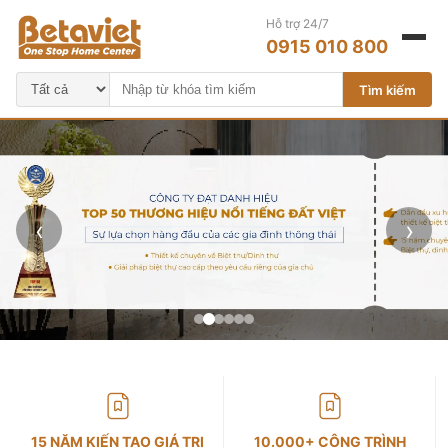
Hỗ trợ 24/7
0915 010 800
Tìm kiếm
‹
›
15 NĂM KIẾN TẠO GIÁ TRỊ
10.000+ CÔNG TRÌNH