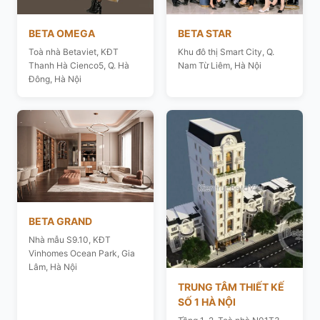
BETA OMEGA
BETA STAR
Toà nhà Betaviet, KĐT
Khu đô thị Smart City, Q.
Thanh Hà Cienco5, Q. Hà
Nam Từ Liêm, Hà Nội
Đông, Hà Nội
BETA GRAND
Nhà mẫu S9.10, KĐT
Vinhomes Ocean Park, Gia
Lâm, Hà Nội
TRUNG TÂM THIẾT KẾ
SỐ 1 HÀ NỘI