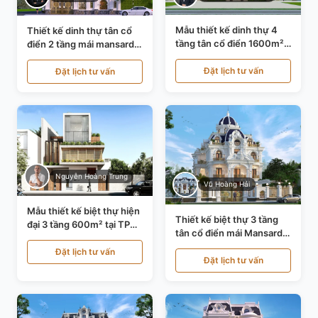
Mẫu thiết kế dinh thự 4
Thiết kế dinh thự tân cổ
tầng tân cổ điển 1600m²
điển 2 tầng mái mansard
tại Thanh Hóa KT20071
tại Bắc Ninh KT20084
Đặt lịch tư vấn
Đặt lịch tư vấn
Nguyễn Hoàng Trung
Vũ Hoàng Hải
Mẫu thiết kế biệt thự hiện
Thiết kế biệt thự 3 tầng
đại 3 tầng 600m² tại TP
tân cổ điển mái Mansard
Hồ Chí Minh KT24602
tại Thanh Hóa KT23104
Đặt lịch tư vấn
Đặt lịch tư vấn