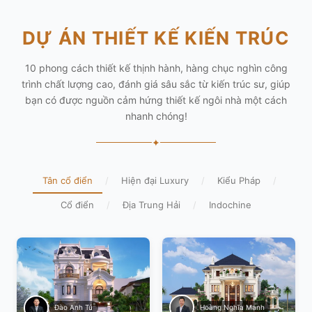
DỰ ÁN THIẾT KẾ KIẾN TRÚC
10 phong cách thiết kế thịnh hành, hàng chục nghìn công
trình chất lượng cao, đánh giá sâu sắc từ kiến trúc sư, giúp
bạn có được nguồn cảm hứng thiết kế ngôi nhà một cách
nhanh chóng!
✦
Tân cổ điển
/
Hiện đại Luxury
/
Kiểu Pháp
/
Cổ điển
/
Địa Trung Hải
/
Indochine
Hoàng Nghĩa Mạnh
Đào Anh Tú