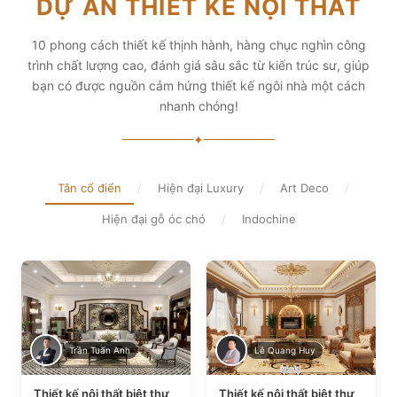
DỰ ÁN THIẾT KẾ NỘI THẤT
diện tích và thẩm mỹ
Xem chi tiết
Xem chi tiết
10 phong cách thiết kế thịnh hành, hàng chục nghìn công
trình chất lượng cao, đánh giá sâu sắc từ kiến trúc sư, giúp
bạn có được nguồn cảm hứng thiết kế ngôi nhà một cách
nhanh chóng!
✦
Tân cổ điển
/
Hiện đại Luxury
/
Art Deco
/
Hiện đại gỗ óc chó
/
Indochine
Trần Tuấn Anh
Lê Quang Huy
Thiết kế nội thất biệt thự
Thiết kế nội thất biệt thự