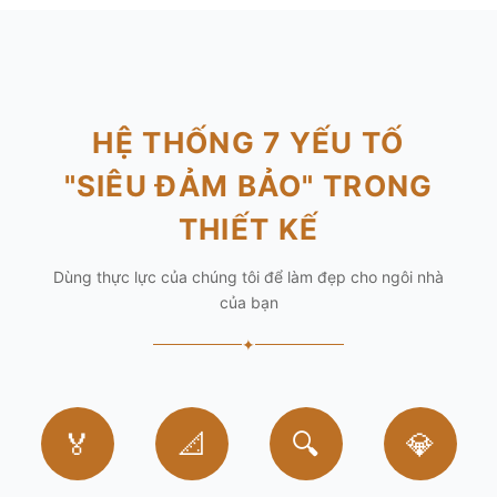
HỆ THỐNG 7 YẾU TỐ
"SIÊU ĐẢM BẢO" TRONG
THIẾT KẾ
Dùng thực lực của chúng tôi để làm đẹp cho ngôi nhà
của bạn
✦
🏅
📐
🔍
💎