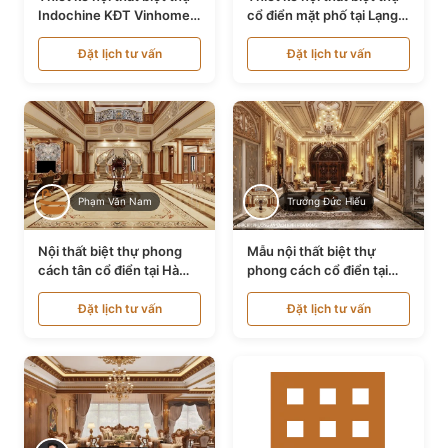
Indochine KĐT Vinhomes
cổ điển mặt phố tại Lạng
Ocean Park NT24600
Sơn NT24534
Đặt lịch tư vấn
Đặt lịch tư vấn
Phạm Văn Nam
Trương Đức Hiếu
Nội thất biệt thự phong
Mẫu nội thất biệt thự
cách tân cổ điển tại Hà
phong cách cổ điển tại
Nội NT24405
Bình Dương NT24532
Đặt lịch tư vấn
Đặt lịch tư vấn