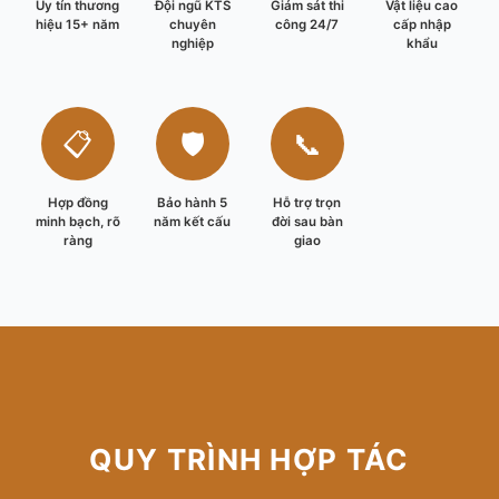
Uy tín thương
Đội ngũ KTS
Giám sát thi
Vật liệu cao
hiệu 15+ năm
chuyên
công 24/7
cấp nhập
nghiệp
khẩu
📋
🛡️
📞
Hợp đồng
Bảo hành 5
Hỗ trợ trọn
minh bạch, rõ
năm kết cấu
đời sau bàn
ràng
giao
QUY TRÌNH HỢP TÁC