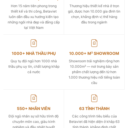
Hơn 15 năm tiên phong trong
Thương hiệu thiết kế nhà ở trọn
thiết kế và thi công, Betaviet
gói, được hơn 10.000 gia đình tin
luôn dẫn đầu xu hướng kiến tạo
chọn, khẳng định vị thế hàng
những ngôi nhà đẹp và đẳng cấp
đầu trong ngành
tại Việt Nam
1000+ NHÀ THẦU PHỤ
10.000+ M² SHOWROOM
Quy tụ đội ngũ hơn 1000 nhà
Showroom trải nghiệm rộng hơn
thầu phụ uy tín, chất lượng khắp
10.000m² — nơi trưng bày sản
cả nước
phẩm chất lượng đến từ hơn
1.000 thương hiệu nổi tiếng toàn
cầu
550+ NHÂN VIÊN
63 TỈNH THÀNH
Đội ngũ nhân sự sở hữu trình độ
Các công trình tiêu biểu của
chuyên môn cao, giàu kinh
Betaviet đã hiện diện ở khắp 63
nghiệm và đầy nhiệt huyết
tỉnh thành, khẳng định chất