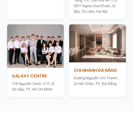
Tầng 1–2, Toà nhà N01T3,
KĐT Ngoại Giao Đoàn, Q.
Bắc Từ Liêm, Hà Nội
CHI NHÁNH ĐÀ NẴNG
GALAXY CENTRE
Đường Nguyễn Chí Thanh,
116 Nguyễn Oanh, P.17, Q.
Q. Hải Châu, TP. Đà Nẵng
Gò Vấp, TP. Hồ Chí Minh