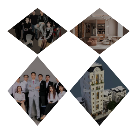
HÀ NỘI
TP. HỒ CHÍ MINH
THANH HÓA
PHÚ THỌ