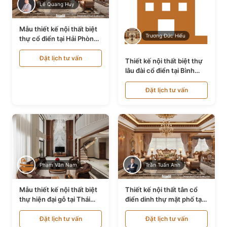
Lê Quang Huy
Mẫu thiết kế nội thất biệt
Trương Đức Hiếu
thự cổ điển tại Hải Phòng
NT24535
Đặt lịch tư vấn
Thiết kế nội thất biệt thự
lâu đài cổ điển tại Bình
Thuận NT21128
Đặt lịch tư vấn
Phạm Văn Nam
Trần Tuấn Anh
Mẫu thiết kế nội thất biệt
Thiết kế nội thất tân cổ
thự hiện đại gỗ tại Thái
điển dinh thự mặt phố tại
Bình NT9188719
Quảng Ninh NT24531
Đặt lịch tư vấn
Đặt lịch tư vấn