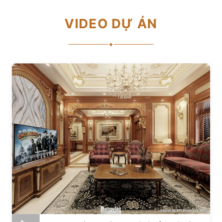
VIDEO DỰ ÁN
✦