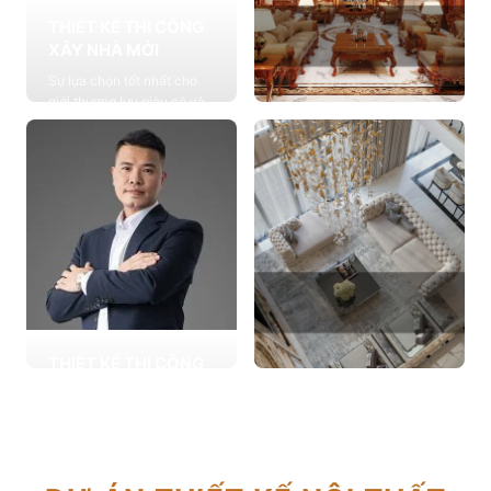
THIẾT KẾ THI CÔNG
XÂY NHÀ MỚI
Sự lựa chọn tốt nhất cho
giới thượng lưu giàu có và
đẳng cấp, cung cấp các
THIẾT KẾ THI CÔNG
giải pháp thiết kế chuyên
NỘI THẤT
sâu
Cung cấp các giải pháp
Xem chi tiết
theo phong cách sống với
thiết kế nội thất thông minh
mang tính thẩm mỹ cao
Xem chi tiết
THIẾT KẾ THI CÔNG
CẢI TẠO NHÀ CŨ
THIẾT KẾ THI CÔNG
Hơn 2.000 dự án cải tạo
CĂN HỘ CHUNG CƯ
nhà ở được triển khai trong
Giải pháp tối ưu cho không
tổng công trình 10.000 sự
gian sống hiện đại, tối ưu
lựa chọn từ các gia đình