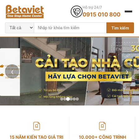
Hỗ trợ 24/7
0915 010 800
Tìm kiếm
‹
›
15 NĂM KIẾN TẠO GIÁ TRỊ
10.000+ CÔNG TRÌNH