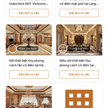
Indochine KĐT Vinhomes
cổ điển mặt phố tại Lạng
Ocean Park NT24600
Sơn NT24534
Đặt lịch tư vấn
Đặt lịch tư vấn
Phạm Văn Nam
Trương Đức Hiếu
Nội thất biệt thự phong
Mẫu nội thất biệt thự
cách tân cổ điển tại Hà
phong cách cổ điển tại
Nội NT24405
Bình Dương NT24532
Đặt lịch tư vấn
Đặt lịch tư vấn