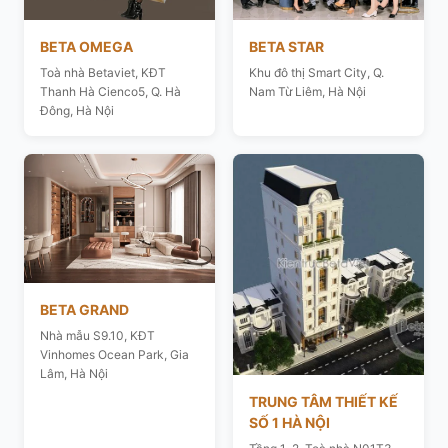
BETA OMEGA
BETA STAR
Toà nhà Betaviet, KĐT
Khu đô thị Smart City, Q.
Thanh Hà Cienco5, Q. Hà
Nam Từ Liêm, Hà Nội
Đông, Hà Nội
BETA GRAND
Nhà mẫu S9.10, KĐT
Vinhomes Ocean Park, Gia
Lâm, Hà Nội
TRUNG TÂM THIẾT KẾ
SỐ 1 HÀ NỘI