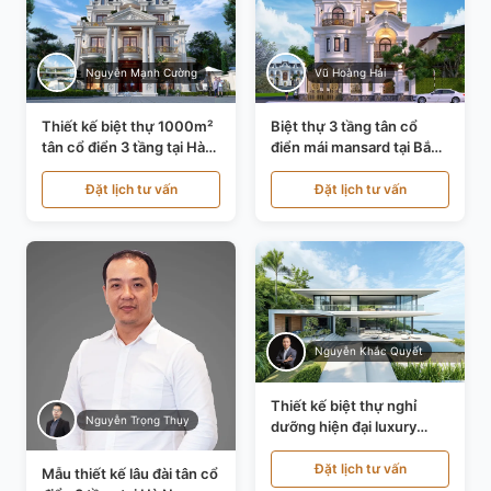
Nguyễn Mạnh Cường
Vũ Hoàng Hải
Thiết kế biệt thự 1000m²
Biệt thự 3 tầng tân cổ
tân cổ điển 3 tầng tại Hà
điển mái mansard tại Bắc
Nội KT21010
Ninh KT21198
Đặt lịch tư vấn
Đặt lịch tư vấn
Nguyễn Khắc Quyết
Thiết kế biệt thự nghỉ
Nguyễn Trọng Thụy
dưỡng hiện đại luxury
700m² tại Đà Nẵng
KT24616
Đặt lịch tư vấn
Mẫu thiết kế lâu đài tân cổ