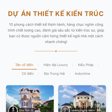
DỰ ÁN THIẾT KẾ KIẾN TRÚC
10 phong cách thiết kế thịnh hành, hàng chục nghìn công
trình chất lượng cao, đánh giá sâu sắc từ kiến trúc sư, giúp
bạn có được nguồn cảm hứng thiết kế ngôi nhà một cách
nhanh chóng!
✦
Tân cổ điển
/
Hiện đại Luxury
/
Kiểu Pháp
/
Cổ điển
/
Địa Trung Hải
/
Indochine
Hoàng Nghĩa Mạnh
Đào Anh Tú