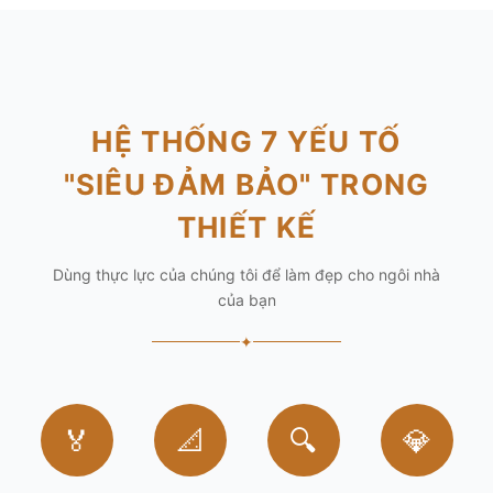
HỆ THỐNG 7 YẾU TỐ
"SIÊU ĐẢM BẢO" TRONG
THIẾT KẾ
Dùng thực lực của chúng tôi để làm đẹp cho ngôi nhà
của bạn
✦
🏅
📐
🔍
💎