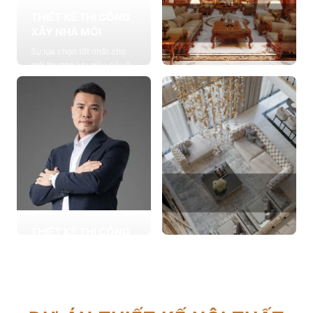
THIẾT KẾ THI CÔNG
XÂY NHÀ MỚI
Sự lựa chọn tốt nhất cho
giới thượng lưu giàu có và
đẳng cấp, cung cấp các
THIẾT KẾ THI CÔNG
giải pháp thiết kế chuyên
NỘI THẤT
sâu
Cung cấp các giải pháp
Xem chi tiết
theo phong cách sống với
thiết kế nội thất thông minh
mang tính thẩm mỹ cao
Xem chi tiết
THIẾT KẾ THI CÔNG
CẢI TẠO NHÀ CŨ
THIẾT KẾ THI CÔNG
Hơn 2.000 dự án cải tạo
CĂN HỘ CHUNG CƯ
nhà ở được triển khai trong
Giải pháp tối ưu cho không
tổng công trình 10.000 sự
gian sống hiện đại, tối ưu
lựa chọn từ các gia đình