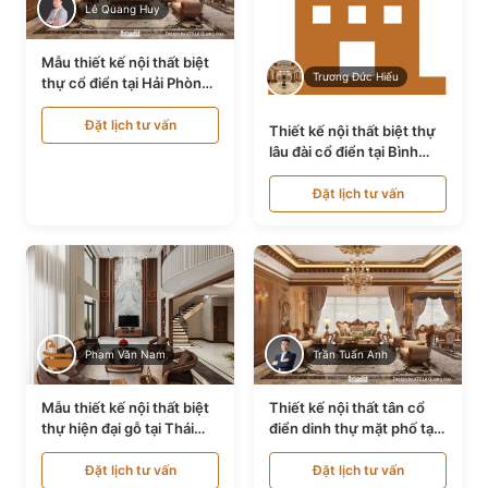
Lê Quang Huy
Mẫu thiết kế nội thất biệt
Trương Đức Hiếu
thự cổ điển tại Hải Phòng
NT24535
Đặt lịch tư vấn
Thiết kế nội thất biệt thự
lâu đài cổ điển tại Bình
Thuận NT21128
Đặt lịch tư vấn
Phạm Văn Nam
Trần Tuấn Anh
Mẫu thiết kế nội thất biệt
Thiết kế nội thất tân cổ
thự hiện đại gỗ tại Thái
điển dinh thự mặt phố tại
Bình NT9188719
Quảng Ninh NT24531
Đặt lịch tư vấn
Đặt lịch tư vấn