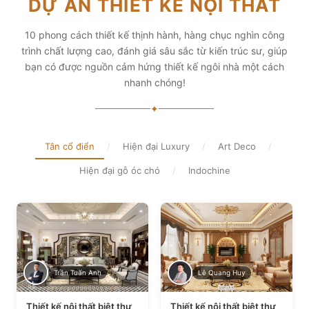
DỰ ÁN THIẾT KẾ NỘI THẤT
diện tích và thẩm mỹ
Xem chi tiết
Xem chi tiết
10 phong cách thiết kế thịnh hành, hàng chục nghìn công
trình chất lượng cao, đánh giá sâu sắc từ kiến trúc sư, giúp
bạn có được nguồn cảm hứng thiết kế ngôi nhà một cách
nhanh chóng!
✦
Tân cổ điển
/
Hiện đại Luxury
/
Art Deco
/
Hiện đại gỗ óc chó
/
Indochine
Trần Tuấn Anh
Lê Quang Huy
Thiết kế nội thất biệt thự
Thiết kế nội thất biệt thự