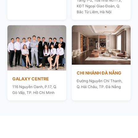
Tầng 1–2, Toà nhà N01T3,
KĐT Ngoại Giao Đoàn, Q.
Bắc Từ Liêm, Hà Nội
CHI NHÁNH ĐÀ NẴNG
GALAXY CENTRE
Đường Nguyễn Chí Thanh,
116 Nguyễn Oanh, P.17, Q.
Q. Hải Châu, TP. Đà Nẵng
Gò Vấp, TP. Hồ Chí Minh