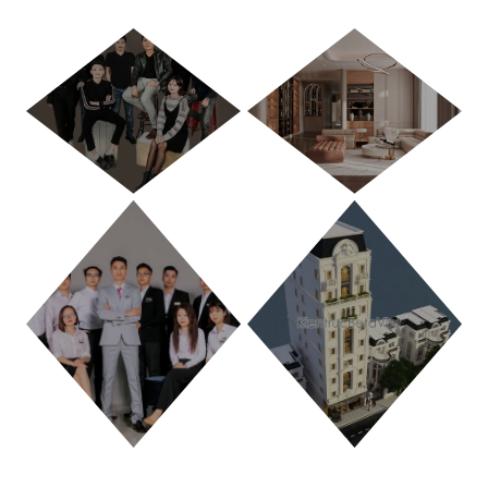
HÀ NỘI
TP. HỒ CHÍ MINH
THANH HÓA
PHÚ THỌ