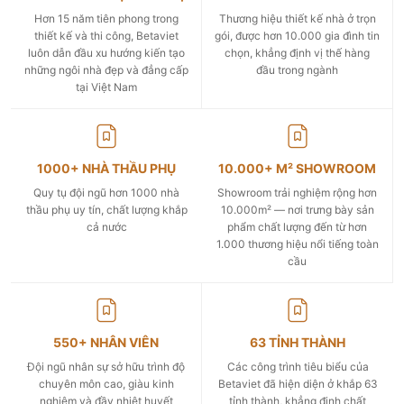
Hơn 15 năm tiên phong trong
Thương hiệu thiết kế nhà ở trọn
thiết kế và thi công, Betaviet
gói, được hơn 10.000 gia đình tin
luôn dẫn đầu xu hướng kiến tạo
chọn, khẳng định vị thế hàng
những ngôi nhà đẹp và đẳng cấp
đầu trong ngành
tại Việt Nam
1000+ NHÀ THẦU PHỤ
10.000+ M² SHOWROOM
Quy tụ đội ngũ hơn 1000 nhà
Showroom trải nghiệm rộng hơn
thầu phụ uy tín, chất lượng khắp
10.000m² — nơi trưng bày sản
cả nước
phẩm chất lượng đến từ hơn
1.000 thương hiệu nổi tiếng toàn
cầu
550+ NHÂN VIÊN
63 TỈNH THÀNH
Đội ngũ nhân sự sở hữu trình độ
Các công trình tiêu biểu của
chuyên môn cao, giàu kinh
Betaviet đã hiện diện ở khắp 63
nghiệm và đầy nhiệt huyết
tỉnh thành, khẳng định chất