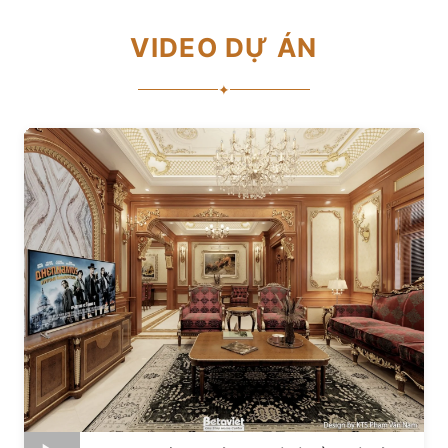
VIDEO DỰ ÁN
✦