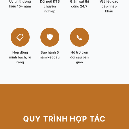
Uy tín thương
Đội ngũ KTS
Giám sát thi
Vật liệu cao
hiệu 15+ năm
chuyên
công 24/7
cấp nhập
nghiệp
khẩu
📋
🛡️
📞
Hợp đồng
Bảo hành 5
Hỗ trợ trọn
minh bạch, rõ
năm kết cấu
đời sau bàn
ràng
giao
QUY TRÌNH HỢP TÁC