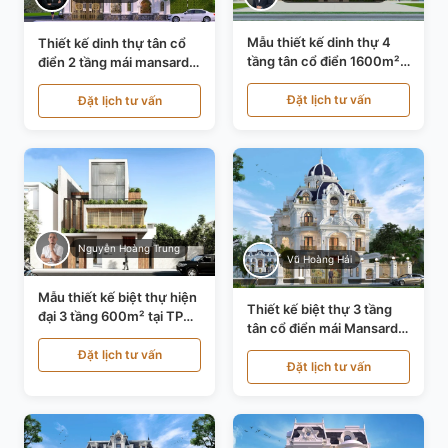
Mẫu thiết kế dinh thự 4
Thiết kế dinh thự tân cổ
tầng tân cổ điển 1600m²
điển 2 tầng mái mansard
tại Thanh Hóa KT20071
tại Bắc Ninh KT20084
Đặt lịch tư vấn
Đặt lịch tư vấn
Nguyễn Hoàng Trung
Vũ Hoàng Hải
Mẫu thiết kế biệt thự hiện
Thiết kế biệt thự 3 tầng
đại 3 tầng 600m² tại TP
tân cổ điển mái Mansard
Hồ Chí Minh KT24602
tại Thanh Hóa KT23104
Đặt lịch tư vấn
Đặt lịch tư vấn