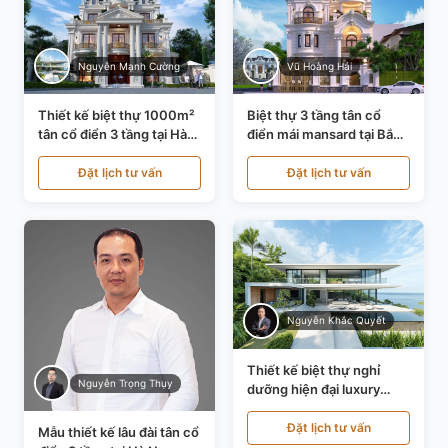
Nguyễn Mạnh Cường
Vũ Hoàng Hải
Thiết kế biệt thự 1000m²
Biệt thự 3 tầng tân cổ
tân cổ điển 3 tầng tại Hà
điển mái mansard tại Bắc
Nội KT21010
Ninh KT21198
Đặt lịch tư vấn
Đặt lịch tư vấn
Nguyễn Khắc Quyết
Thiết kế biệt thự nghỉ
Nguyễn Trọng Thụy
dưỡng hiện đại luxury
700m² tại Đà Nẵng
KT24616
Đặt lịch tư vấn
Mẫu thiết kế lâu đài tân cổ