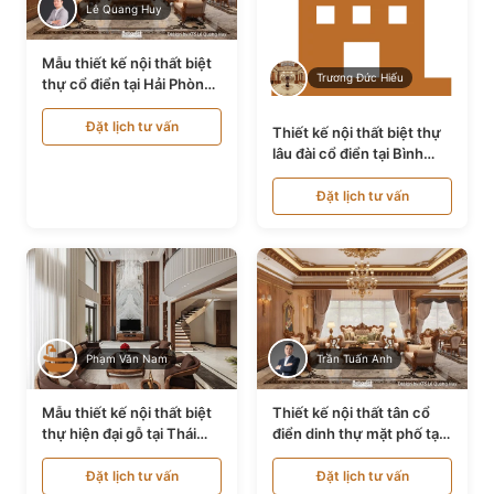
Lê Quang Huy
Mẫu thiết kế nội thất biệt
Trương Đức Hiếu
thự cổ điển tại Hải Phòng
NT24535
Đặt lịch tư vấn
Thiết kế nội thất biệt thự
lâu đài cổ điển tại Bình
Thuận NT21128
Đặt lịch tư vấn
Phạm Văn Nam
Trần Tuấn Anh
Mẫu thiết kế nội thất biệt
Thiết kế nội thất tân cổ
thự hiện đại gỗ tại Thái
điển dinh thự mặt phố tại
Bình NT9188719
Quảng Ninh NT24531
Đặt lịch tư vấn
Đặt lịch tư vấn