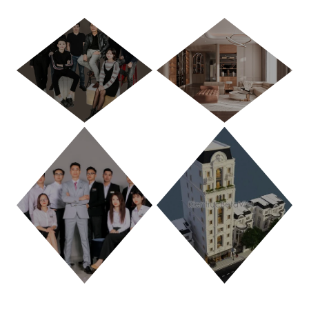
HÀ NỘI
TP. HỒ CHÍ MINH
THANH HÓA
PHÚ THỌ