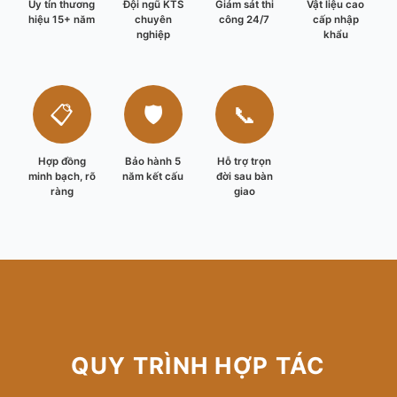
Uy tín thương
Đội ngũ KTS
Giám sát thi
Vật liệu cao
hiệu 15+ năm
chuyên
công 24/7
cấp nhập
nghiệp
khẩu
📋
🛡️
📞
Hợp đồng
Bảo hành 5
Hỗ trợ trọn
minh bạch, rõ
năm kết cấu
đời sau bàn
ràng
giao
QUY TRÌNH HỢP TÁC