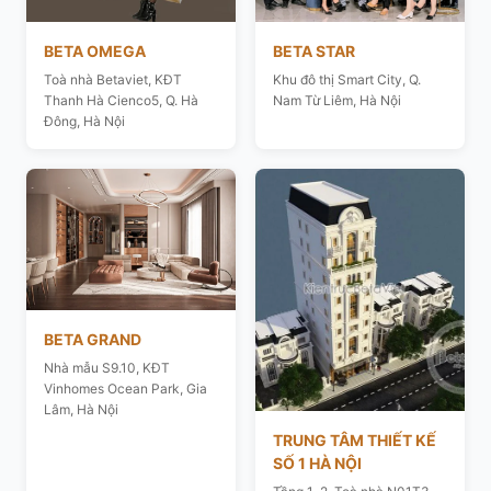
BETA OMEGA
BETA STAR
Toà nhà Betaviet, KĐT
Khu đô thị Smart City, Q.
Thanh Hà Cienco5, Q. Hà
Nam Từ Liêm, Hà Nội
Đông, Hà Nội
BETA GRAND
Nhà mẫu S9.10, KĐT
Vinhomes Ocean Park, Gia
Lâm, Hà Nội
TRUNG TÂM THIẾT KẾ
SỐ 1 HÀ NỘI