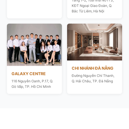
Tầng 1–2, Toà nhà N01T3,
KĐT Ngoại Giao Đoàn, Q.
Bắc Từ Liêm, Hà Nội
CHI NHÁNH ĐÀ NẴNG
GALAXY CENTRE
Đường Nguyễn Chí Thanh,
116 Nguyễn Oanh, P.17, Q.
Q. Hải Châu, TP. Đà Nẵng
Gò Vấp, TP. Hồ Chí Minh