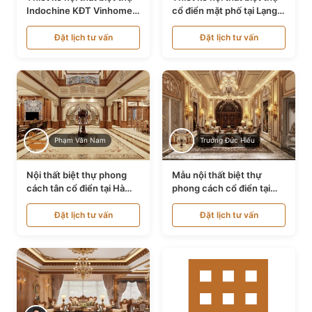
Indochine KĐT Vinhomes
cổ điển mặt phố tại Lạng
Ocean Park NT24600
Sơn NT24534
Đặt lịch tư vấn
Đặt lịch tư vấn
Phạm Văn Nam
Trương Đức Hiếu
Nội thất biệt thự phong
Mẫu nội thất biệt thự
cách tân cổ điển tại Hà
phong cách cổ điển tại
Nội NT24405
Bình Dương NT24532
Đặt lịch tư vấn
Đặt lịch tư vấn