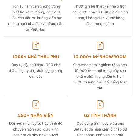
Hơn 15 năm tiên phong trong
Thương hiệu thiết kế nhà ở trọn
thiết kế và thi công, Betaviet
gói, được hơn 10.000 gia đình tin
luôn dẫn đầu xu hướng kiến tạo
chọn, khẳng định vị thế hàng
những ngôi nhà đẹp và đẳng cấp
đầu trong ngành
tại Việt Nam
1000+ NHÀ THẦU PHỤ
10.000+ M² SHOWROOM
Quy tụ đội ngũ hơn 1000 nhà
Showroom trải nghiệm rộng hơn
thầu phụ uy tín, chất lượng khắp
10.000m² — nơi trưng bày sản
cả nước
phẩm chất lượng đến từ hơn
1.000 thương hiệu nổi tiếng toàn
cầu
550+ NHÂN VIÊN
63 TỈNH THÀNH
Đội ngũ nhân sự sở hữu trình độ
Các công trình tiêu biểu của
chuyên môn cao, giàu kinh
Betaviet đã hiện diện ở khắp 63
nghiệm và đầy nhiệt huyết
tỉnh thành, khẳng định chất