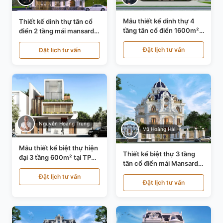
Mẫu thiết kế dinh thự 4
Thiết kế dinh thự tân cổ
tầng tân cổ điển 1600m²
điển 2 tầng mái mansard
tại Thanh Hóa KT20071
tại Bắc Ninh KT20084
Đặt lịch tư vấn
Đặt lịch tư vấn
Nguyễn Hoàng Trung
Vũ Hoàng Hải
Mẫu thiết kế biệt thự hiện
Thiết kế biệt thự 3 tầng
đại 3 tầng 600m² tại TP
tân cổ điển mái Mansard
Hồ Chí Minh KT24602
tại Thanh Hóa KT23104
Đặt lịch tư vấn
Đặt lịch tư vấn