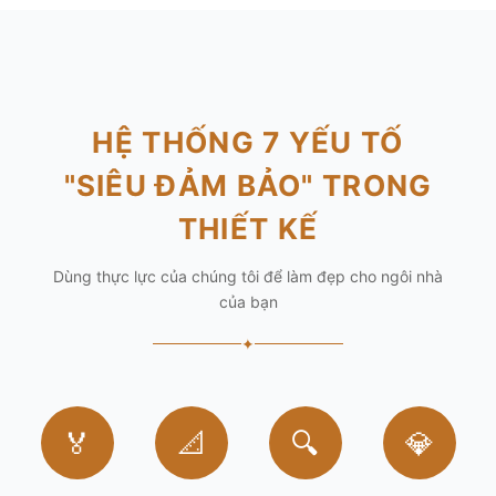
HỆ THỐNG 7 YẾU TỐ
"SIÊU ĐẢM BẢO" TRONG
THIẾT KẾ
Dùng thực lực của chúng tôi để làm đẹp cho ngôi nhà
của bạn
✦
🏅
📐
🔍
💎