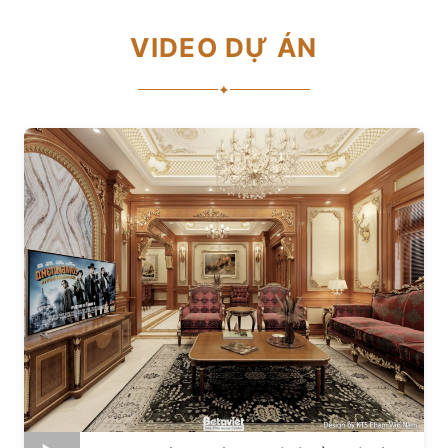
VIDEO DỰ ÁN
✦