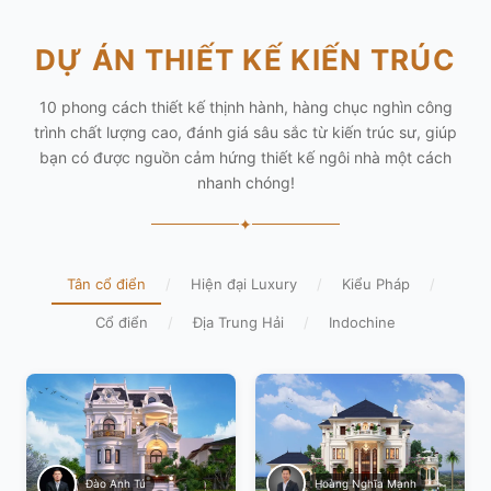
DỰ ÁN THIẾT KẾ KIẾN TRÚC
10 phong cách thiết kế thịnh hành, hàng chục nghìn công
trình chất lượng cao, đánh giá sâu sắc từ kiến trúc sư, giúp
bạn có được nguồn cảm hứng thiết kế ngôi nhà một cách
nhanh chóng!
✦
Tân cổ điển
/
Hiện đại Luxury
/
Kiểu Pháp
/
Cổ điển
/
Địa Trung Hải
/
Indochine
Hoàng Nghĩa Mạnh
Đào Anh Tú