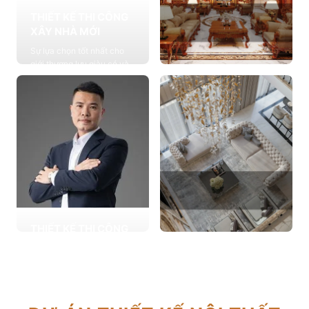
THIẾT KẾ THI CÔNG
XÂY NHÀ MỚI
Sự lựa chọn tốt nhất cho
giới thượng lưu giàu có và
đẳng cấp, cung cấp các
THIẾT KẾ THI CÔNG
giải pháp thiết kế chuyên
NỘI THẤT
sâu
Cung cấp các giải pháp
Xem chi tiết
theo phong cách sống với
thiết kế nội thất thông minh
mang tính thẩm mỹ cao
Xem chi tiết
THIẾT KẾ THI CÔNG
CẢI TẠO NHÀ CŨ
THIẾT KẾ THI CÔNG
Hơn 2.000 dự án cải tạo
CĂN HỘ CHUNG CƯ
nhà ở được triển khai trong
Giải pháp tối ưu cho không
tổng công trình 10.000 sự
gian sống hiện đại, tối ưu
lựa chọn từ các gia đình