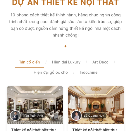
DỰ ÁN THIẾT KẾ NỘI THẤT
diện tích và thẩm mỹ
Xem chi tiết
Xem chi tiết
10 phong cách thiết kế thịnh hành, hàng chục nghìn công
trình chất lượng cao, đánh giá sâu sắc từ kiến trúc sư, giúp
bạn có được nguồn cảm hứng thiết kế ngôi nhà một cách
nhanh chóng!
✦
Tân cổ điển
/
Hiện đại Luxury
/
Art Deco
/
Hiện đại gỗ óc chó
/
Indochine
Trần Tuấn Anh
Lê Quang Huy
Thiết kế nội thất biệt thự
Thiết kế nội thất biệt thự