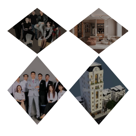
HÀ NỘI
TP. HỒ CHÍ MINH
THANH HÓA
PHÚ THỌ