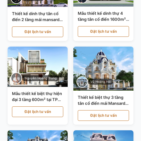
Mẫu thiết kế dinh thự 4
Thiết kế dinh thự tân cổ
tầng tân cổ điển 1600m²
điển 2 tầng mái mansard
tại Thanh Hóa KT20071
tại Bắc Ninh KT20084
Đặt lịch tư vấn
Đặt lịch tư vấn
Nguyễn Hoàng Trung
Vũ Hoàng Hải
Mẫu thiết kế biệt thự hiện
Thiết kế biệt thự 3 tầng
đại 3 tầng 600m² tại TP
tân cổ điển mái Mansard
Hồ Chí Minh KT24602
tại Thanh Hóa KT23104
Đặt lịch tư vấn
Đặt lịch tư vấn