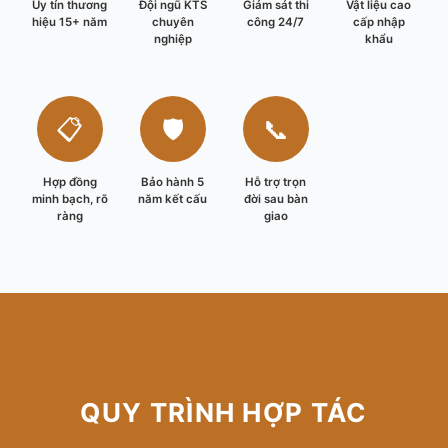
Uy tín thương
Đội ngũ KTS
Giám sát thi
Vật liệu cao
hiệu 15+ năm
chuyên
công 24/7
cấp nhập
nghiệp
khẩu
📋
🛡️
📞
Hợp đồng
Bảo hành 5
Hỗ trợ trọn
minh bạch, rõ
năm kết cấu
đời sau bàn
ràng
giao
QUY TRÌNH HỢP TÁC