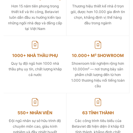
Hơn 15 năm tiên phong trong
Thương hiệu thiết kế nhà ở trọn
thiết kế và thi công, Betaviet
gói, được hơn 10.000 gia đình tin
luôn dẫn đầu xu hướng kiến tạo
chọn, khẳng định vị thế hàng
những ngôi nhà đẹp và đẳng cấp
đầu trong ngành
tại Việt Nam
1000+ NHÀ THẦU PHỤ
10.000+ M² SHOWROOM
Quy tụ đội ngũ hơn 1000 nhà
Showroom trải nghiệm rộng hơn
thầu phụ uy tín, chất lượng khắp
10.000m² — nơi trưng bày sản
cả nước
phẩm chất lượng đến từ hơn
1.000 thương hiệu nổi tiếng toàn
cầu
550+ NHÂN VIÊN
63 TỈNH THÀNH
Đội ngũ nhân sự sở hữu trình độ
Các công trình tiêu biểu của
chuyên môn cao, giàu kinh
Betaviet đã hiện diện ở khắp 63
nghiệm và đầy nhiệt huyết
tỉnh thành, khẳng định chất