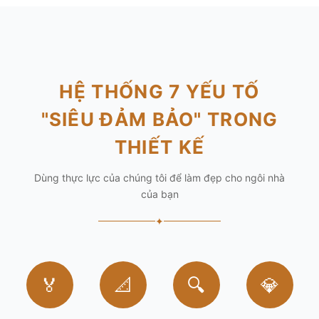
HỆ THỐNG 7 YẾU TỐ
"SIÊU ĐẢM BẢO" TRONG
THIẾT KẾ
Dùng thực lực của chúng tôi để làm đẹp cho ngôi nhà
của bạn
✦
🏅
📐
🔍
💎