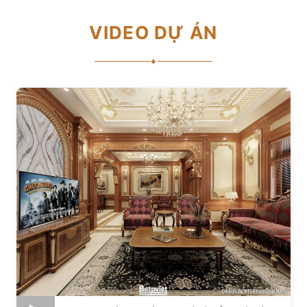
VIDEO DỰ ÁN
✦