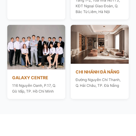
Tầng 1–2, Toà nhà N01T3,
KĐT Ngoại Giao Đoàn, Q.
Bắc Từ Liêm, Hà Nội
CHI NHÁNH ĐÀ NẴNG
GALAXY CENTRE
Đường Nguyễn Chí Thanh,
116 Nguyễn Oanh, P.17, Q.
Q. Hải Châu, TP. Đà Nẵng
Gò Vấp, TP. Hồ Chí Minh