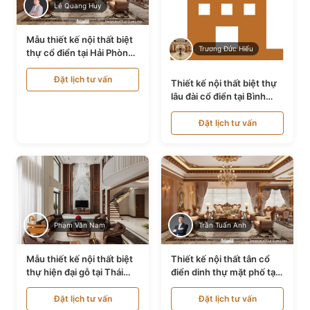
Lê Quang Huy
Mẫu thiết kế nội thất biệt
Trương Đức Hiếu
thự cổ điển tại Hải Phòng
NT24535
Đặt lịch tư vấn
Thiết kế nội thất biệt thự
lâu đài cổ điển tại Bình
Thuận NT21128
Đặt lịch tư vấn
Phạm Văn Nam
Trần Tuấn Anh
Mẫu thiết kế nội thất biệt
Thiết kế nội thất tân cổ
thự hiện đại gỗ tại Thái
điển dinh thự mặt phố tại
Bình NT9188719
Quảng Ninh NT24531
Đặt lịch tư vấn
Đặt lịch tư vấn