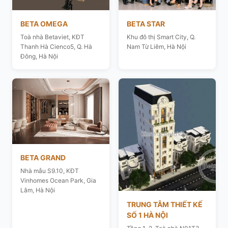
BETA OMEGA
BETA STAR
Toà nhà Betaviet, KĐT
Khu đô thị Smart City, Q.
Thanh Hà Cienco5, Q. Hà
Nam Từ Liêm, Hà Nội
Đông, Hà Nội
BETA GRAND
Nhà mẫu S9.10, KĐT
Vinhomes Ocean Park, Gia
Lâm, Hà Nội
TRUNG TÂM THIẾT KẾ
SỐ 1 HÀ NỘI