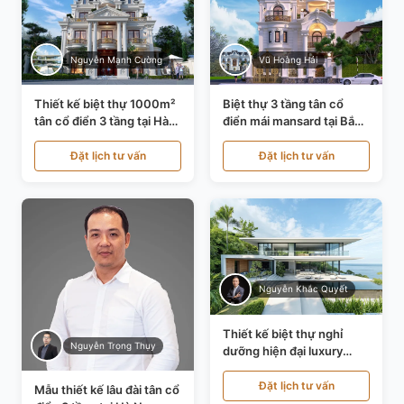
Nguyễn Mạnh Cường
Vũ Hoàng Hải
Thiết kế biệt thự 1000m²
Biệt thự 3 tầng tân cổ
tân cổ điển 3 tầng tại Hà
điển mái mansard tại Bắc
Nội KT21010
Ninh KT21198
Đặt lịch tư vấn
Đặt lịch tư vấn
Nguyễn Khắc Quyết
Thiết kế biệt thự nghỉ
Nguyễn Trọng Thụy
dưỡng hiện đại luxury
700m² tại Đà Nẵng
KT24616
Đặt lịch tư vấn
Mẫu thiết kế lâu đài tân cổ