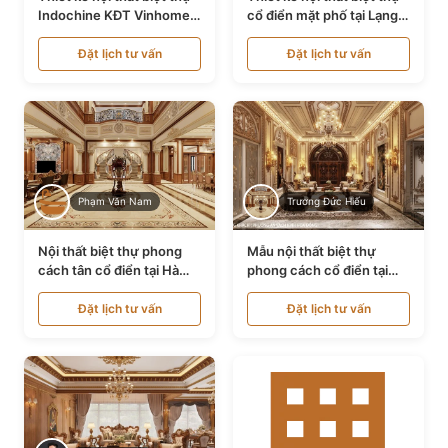
Indochine KĐT Vinhomes
cổ điển mặt phố tại Lạng
Ocean Park NT24600
Sơn NT24534
Đặt lịch tư vấn
Đặt lịch tư vấn
Phạm Văn Nam
Trương Đức Hiếu
Nội thất biệt thự phong
Mẫu nội thất biệt thự
cách tân cổ điển tại Hà
phong cách cổ điển tại
Nội NT24405
Bình Dương NT24532
Đặt lịch tư vấn
Đặt lịch tư vấn