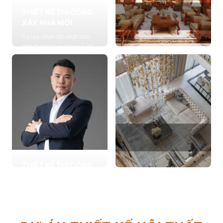
THIẾT KẾ THI CÔNG
XÂY NHÀ MỚI
Sự lựa chọn tốt nhất cho
giới thượng lưu giàu có và
đẳng cấp, cung cấp các
THIẾT KẾ THI CÔNG
giải pháp thiết kế chuyên
NỘI THẤT
sâu
Cung cấp các giải pháp
Xem chi tiết
theo phong cách sống với
thiết kế nội thất thông minh
mang tính thẩm mỹ cao
Xem chi tiết
THIẾT KẾ THI CÔNG
CẢI TẠO NHÀ CŨ
THIẾT KẾ THI CÔNG
Hơn 2.000 dự án cải tạo
CĂN HỘ CHUNG CƯ
nhà ở được triển khai trong
Giải pháp tối ưu cho không
tổng công trình 10.000 sự
gian sống hiện đại, tối ưu
lựa chọn từ các gia đình