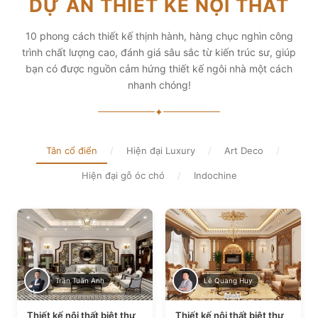
DỰ ÁN THIẾT KẾ NỘI THẤT
diện tích và thẩm mỹ
Xem chi tiết
Xem chi tiết
10 phong cách thiết kế thịnh hành, hàng chục nghìn công
trình chất lượng cao, đánh giá sâu sắc từ kiến trúc sư, giúp
bạn có được nguồn cảm hứng thiết kế ngôi nhà một cách
nhanh chóng!
✦
Tân cổ điển
/
Hiện đại Luxury
/
Art Deco
/
Hiện đại gỗ óc chó
/
Indochine
Trần Tuấn Anh
Lê Quang Huy
Thiết kế nội thất biệt thự
Thiết kế nội thất biệt thự