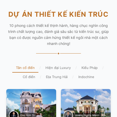
DỰ ÁN THIẾT KẾ KIẾN TRÚC
10 phong cách thiết kế thịnh hành, hàng chục nghìn công
trình chất lượng cao, đánh giá sâu sắc từ kiến trúc sư, giúp
bạn có được nguồn cảm hứng thiết kế ngôi nhà một cách
nhanh chóng!
✦
Tân cổ điển
/
Hiện đại Luxury
/
Kiểu Pháp
/
Cổ điển
/
Địa Trung Hải
/
Indochine
Hoàng Nghĩa Mạnh
Đào Anh Tú