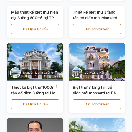
Mẫu thiết kế biệt thự hiện
Thiết kế biệt thự 3 tầng
đại 3 tầng 600m² tại TP
tân cổ điển mái Mansard
Hồ Chí Minh KT24602
tại Thanh Hóa KT23104
Đặt lịch tư vấn
Đặt lịch tư vấn
Nguyễn Mạnh Cường
Vũ Hoàng Hải
Thiết kế biệt thự 1000m²
Biệt thự 3 tầng tân cổ
tân cổ điển 3 tầng tại Hà
điển mái mansard tại Bắc
Nội KT21010
Ninh KT21198
Đặt lịch tư vấn
Đặt lịch tư vấn