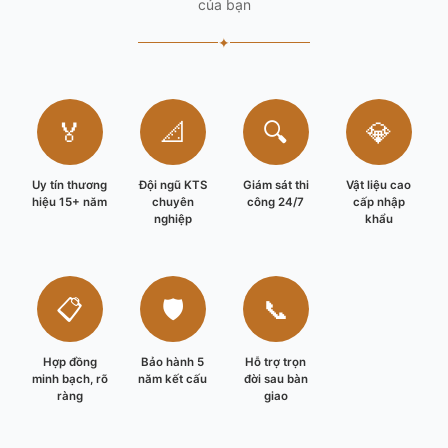
của bạn
✦
🏅
📐
🔍
💎
Uy tín thương
Đội ngũ KTS
Giám sát thi
Vật liệu cao
hiệu 15+ năm
chuyên
công 24/7
cấp nhập
nghiệp
khẩu
📋
🛡️
📞
Hợp đồng
Bảo hành 5
Hỗ trợ trọn
minh bạch, rõ
năm kết cấu
đời sau bàn
ràng
giao