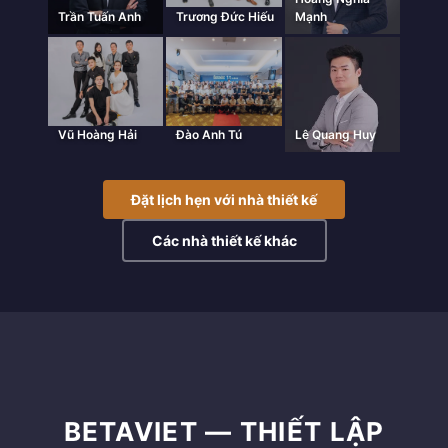
Trần Tuấn Anh
Trương Đức Hiếu
Mạnh
Vũ Hoàng Hải
Đào Anh Tú
Lê Quang Huy
Đặt lịch hẹn với nhà thiết kế
Các nhà thiết kế khác
BETAVIET — THIẾT LẬP