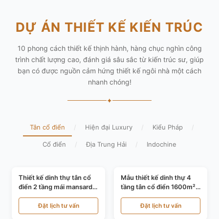
DỰ ÁN THIẾT KẾ KIẾN TRÚC
10 phong cách thiết kế thịnh hành, hàng chục nghìn công
trình chất lượng cao, đánh giá sâu sắc từ kiến trúc sư, giúp
bạn có được nguồn cảm hứng thiết kế ngôi nhà một cách
nhanh chóng!
✦
Tân cổ điển
/
Hiện đại Luxury
/
Kiểu Pháp
/
Cổ điển
/
Địa Trung Hải
/
Indochine
Đào Anh Tú
Hoàng Nghĩa Mạnh
Thiết kế dinh thự tân cổ
Mẫu thiết kế dinh thự 4
điển 2 tầng mái mansard
tầng tân cổ điển 1600m²
tại Bắc Ninh KT20084
tại Thanh Hóa KT20071
Đặt lịch tư vấn
Đặt lịch tư vấn
Nguyễn Hoàng Trung
Vũ Hoàng Hải