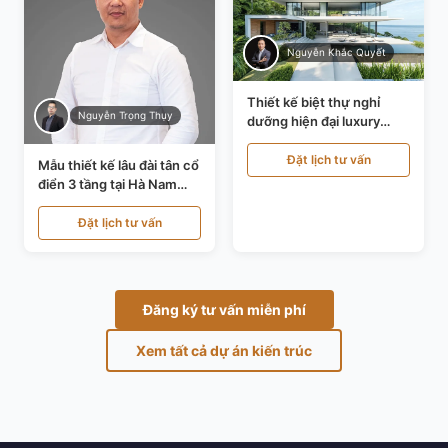
Nguyễn Khắc Quyết
Thiết kế biệt thự nghỉ
Nguyễn Trọng Thụy
dưỡng hiện đại luxury
700m² tại Đà Nẵng
KT24616
Đặt lịch tư vấn
Mẫu thiết kế lâu đài tân cổ
điển 3 tầng tại Hà Nam
KT24821
Đặt lịch tư vấn
Đăng ký tư vấn miễn phí
Xem tất cả dự án kiến trúc