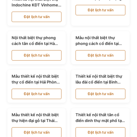
Sơn NT24534
Indochine KĐT Vinhomes
Đặt lịch tư vấn
Ocean Park NT24600
Đặt lịch tư vấn
Phạm Văn Nam
Trương Đức Hiếu
Nội thất biệt thự phong
Mẫu nội thất biệt thự
cách tân cổ điển tại Hà
phong cách cổ điển tại
Nội NT24405
Bình Dương NT24532
Đặt lịch tư vấn
Đặt lịch tư vấn
Lê Quang Huy
Trương Đức Hiếu
Mẫu thiết kế nội thất biệt
Thiết kế nội thất biệt thự
thự cổ điển tại Hải Phòng
lâu đài cổ điển tại Bình
NT24535
Thuận NT21128
Đặt lịch tư vấn
Đặt lịch tư vấn
Phạm Văn Nam
Trần Tuấn Anh
Mẫu thiết kế nội thất biệt
Thiết kế nội thất tân cổ
thự hiện đại gỗ tại Thái
điển dinh thự mặt phố tại
Bình NT9188719
Quảng Ninh NT24531
Đặt lịch tư vấn
Đặt lịch tư vấn