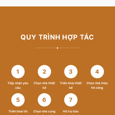
QUY TRÌNH HỢP TÁC
✦
1
2
3
4
Tiếp nhận yêu
Chọn nhà thiết
Triển khai thiết
Chọn nhà thầu
cầu
kế
kế
thi công
5
6
7
Triển khai thi
Chọn nhà cung
Hỗ trợ bảo