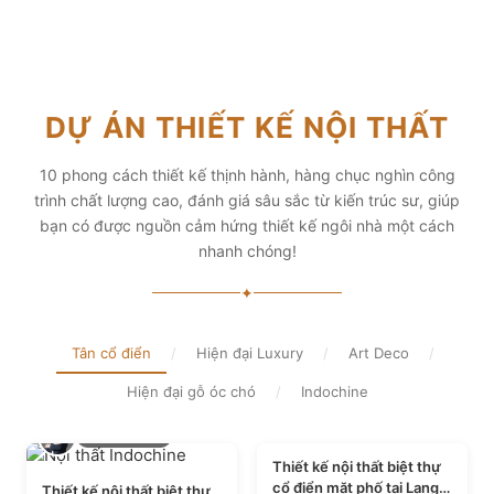
theo phong cách sống với
Sự lựa chọn tốt nhất cho
THIẾT KẾ THI CÔNG
THIẾT KẾ THI CÔNG
thiết kế nội thất thông minh
giới thượng lưu giàu có và
CẢI TẠO NHÀ CŨ
CĂN HỘ CHUNG CƯ
mang tính thẩm mỹ cao
đẳng cấp, cung cấp các
giải pháp thiết kế chuyên
Hơn 2.000 dự án cải tạo
Giải pháp tối ưu cho không
Xem chi tiết
sâu
nhà ở được triển khai trong
gian sống hiện đại, tối ưu
DỰ ÁN THIẾT KẾ NỘI THẤT
tổng công trình 10.000 sự
diện tích và thẩm mỹ
Xem chi tiết
lựa chọn từ các gia đình
Xem chi tiết
10 phong cách thiết kế thịnh hành, hàng chục nghìn công
Xem chi tiết
trình chất lượng cao, đánh giá sâu sắc từ kiến trúc sư, giúp
bạn có được nguồn cảm hứng thiết kế ngôi nhà một cách
nhanh chóng!
✦
Tân cổ điển
/
Hiện đại Luxury
/
Art Deco
/
Hiện đại gỗ óc chó
/
Indochine
Lê Quang Huy
Trần Tuấn Anh
Thiết kế nội thất biệt thự
cổ điển mặt phố tại Lạng
Thiết kế nội thất biệt thự