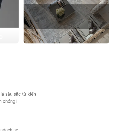
ẠO
 triển
THIẾT KẾ THI CÔNG CĂN HỘ
ự lựa
CHUNG CƯ
Giải pháp tối ưu cho không gian sống hiện
đại, tối ưu diện tích và thẩm mỹ
Xem chi tiết
iá sâu sắc từ kiến
h chóng!
Indochine