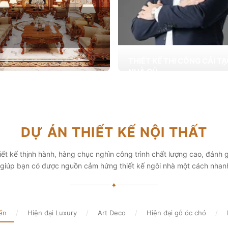
THIẾT KẾ THI CÔNG CẢI T
NHÀ CŨ
Hơn 2.000 dự án cải tạo nhà ở được
T KẾ THI CÔNG NỘI THẤT
khai trong tổng công trình 10.000 s
ấp các giải pháp theo phong cách
chọn từ các gia đình
i thiết kế nội thất thông minh mang
hẩm mỹ cao
Xem chi tiết
DỰ ÁN THIẾT KẾ NỘI THẤT
chi tiết
ết kế thịnh hành, hàng chục nghìn công trình chất lượng cao, đánh g
, giúp bạn có được nguồn cảm hứng thiết kế ngôi nhà một cách nhan
✦
ển
/
Hiện đại Luxury
/
Art Deco
/
Hiện đại gỗ óc chó
/