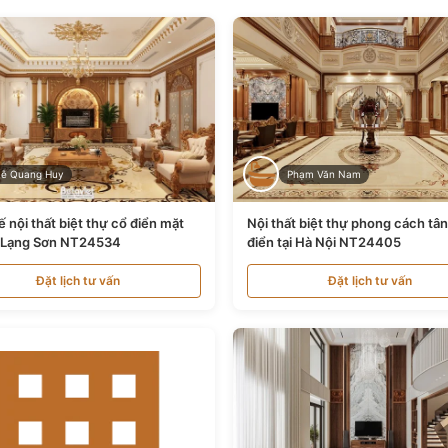
Lê Quang Huy
Phạm Văn Nam
ế nội thất biệt thự cổ điển mặt
Nội thất biệt thự phong cách tâ
i Lạng Sơn NT24534
điển tại Hà Nội NT24405
Đặt lịch tư vấn
Đặt lịch tư vấn