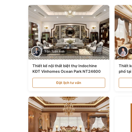
Trần Tuấn Anh
Thiết kế nội thất biệt thự Indochine
Thiết k
KĐT Vinhomes Ocean Park NT24600
phố tạ
Đặt lịch tư vấn