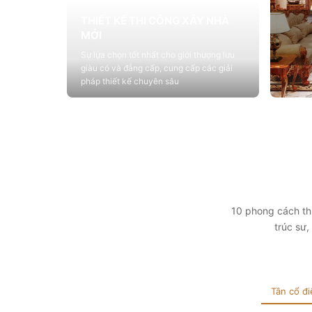
THIẾT KẾ THI CÔNG XÂY NHÀ
MỚI
Sự lựa chọn tốt nhất cho giới thượng lưu
giàu có và đẳng cấp, cung cấp các giải
pháp thiết kế chuyên sâu
Xem chi tiết
THIẾ
Cung c
sống vớ
tính t
Xem 
10 phong cách thi
trúc sư
Tân cổ đi