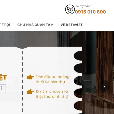
Hỗ trợ 24/7
0915 010 800
T TRỘI
CHỦ NHÀ QUAN TÂM
VỀ BETAVIET
›