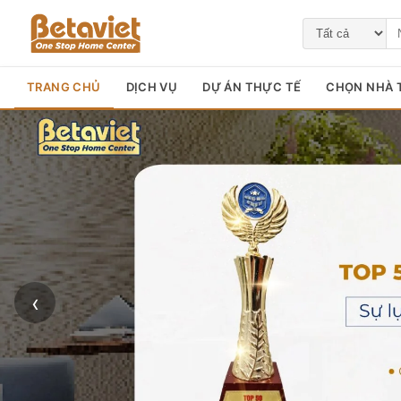
TRANG CHỦ
DỊCH VỤ
DỰ ÁN THỰC TẾ
CHỌN NHÀ T
‹