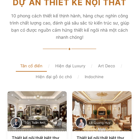
DỰ ÁN THIẾT KẾ NỘI THẤT
diện tích và thẩm mỹ
Xem chi tiết
Xem chi tiết
10 phong cách thiết kế thịnh hành, hàng chục nghìn công
trình chất lượng cao, đánh giá sâu sắc từ kiến trúc sư, giúp
bạn có được nguồn cảm hứng thiết kế ngôi nhà một cách
nhanh chóng!
✦
Tân cổ điển
/
Hiện đại Luxury
/
Art Deco
/
Hiện đại gỗ óc chó
/
Indochine
Trần Tuấn Anh
Lê Quang Huy
Thiết kế nội thất biệt thự
Thiết kế nội thất biệt thự