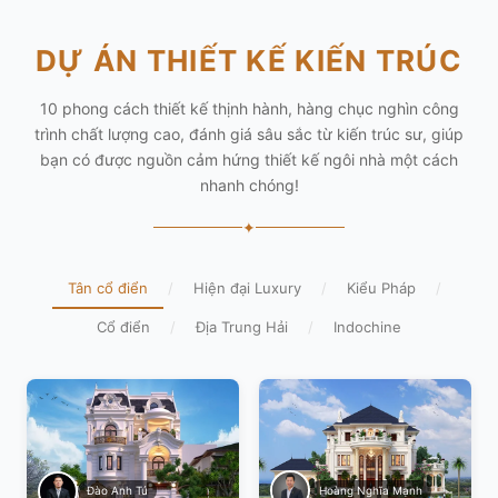
DỰ ÁN THIẾT KẾ KIẾN TRÚC
10 phong cách thiết kế thịnh hành, hàng chục nghìn công
trình chất lượng cao, đánh giá sâu sắc từ kiến trúc sư, giúp
bạn có được nguồn cảm hứng thiết kế ngôi nhà một cách
nhanh chóng!
✦
Tân cổ điển
/
Hiện đại Luxury
/
Kiểu Pháp
/
Cổ điển
/
Địa Trung Hải
/
Indochine
Hoàng Nghĩa Mạnh
Đào Anh Tú