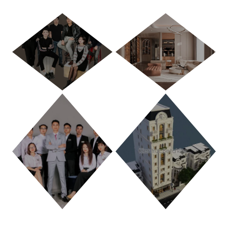
HÀ NỘI
TP. HỒ CHÍ MINH
THANH HÓA
PHÚ THỌ