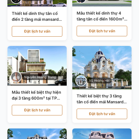
Mẫu thiết kế dinh thự 4
Thiết kế dinh thự tân cổ
tầng tân cổ điển 1600m²
điển 2 tầng mái mansard
tại Thanh Hóa KT20071
tại Bắc Ninh KT20084
Đặt lịch tư vấn
Đặt lịch tư vấn
Nguyễn Hoàng Trung
Vũ Hoàng Hải
Mẫu thiết kế biệt thự hiện
Thiết kế biệt thự 3 tầng
đại 3 tầng 600m² tại TP
tân cổ điển mái Mansard
Hồ Chí Minh KT24602
tại Thanh Hóa KT23104
Đặt lịch tư vấn
Đặt lịch tư vấn