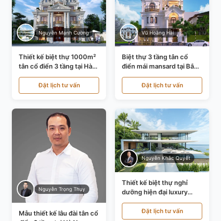
Nguyễn Mạnh Cường
Vũ Hoàng Hải
Thiết kế biệt thự 1000m²
Biệt thự 3 tầng tân cổ
tân cổ điển 3 tầng tại Hà
điển mái mansard tại Bắc
Nội KT21010
Ninh KT21198
Đặt lịch tư vấn
Đặt lịch tư vấn
Nguyễn Khắc Quyết
Thiết kế biệt thự nghỉ
Nguyễn Trọng Thụy
dưỡng hiện đại luxury
700m² tại Đà Nẵng
KT24616
Đặt lịch tư vấn
Mẫu thiết kế lâu đài tân cổ