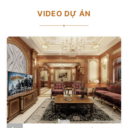
VIDEO DỰ ÁN
✦