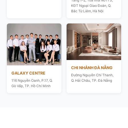
Tầng 1–2, Toà nhà N01T3,
KĐT Ngoại Giao Đoàn, Q.
Bắc Từ Liêm, Hà Nội
CHI NHÁNH ĐÀ NẴNG
GALAXY CENTRE
Đường Nguyễn Chí Thanh,
116 Nguyễn Oanh, P.17, Q.
Q. Hải Châu, TP. Đà Nẵng
Gò Vấp, TP. Hồ Chí Minh