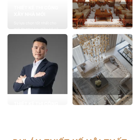
THIẾT KẾ THI CÔNG
XÂY NHÀ MỚI
Sự lựa chọn tốt nhất cho
giới thượng lưu giàu có và
đẳng cấp, cung cấp các
THIẾT KẾ THI CÔNG
giải pháp thiết kế chuyên
NỘI THẤT
sâu
Cung cấp các giải pháp
Xem chi tiết
theo phong cách sống với
thiết kế nội thất thông minh
mang tính thẩm mỹ cao
Xem chi tiết
THIẾT KẾ THI CÔNG
CẢI TẠO NHÀ CŨ
THIẾT KẾ THI CÔNG
Hơn 2.000 dự án cải tạo
CĂN HỘ CHUNG CƯ
nhà ở được triển khai trong
Giải pháp tối ưu cho không
tổng công trình 10.000 sự
gian sống hiện đại, tối ưu
lựa chọn từ các gia đình