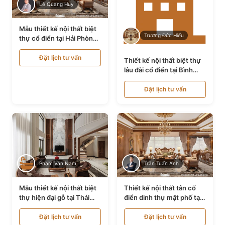
Lê Quang Huy
Mẫu thiết kế nội thất biệt
Trương Đức Hiếu
thự cổ điển tại Hải Phòng
NT24535
Đặt lịch tư vấn
Thiết kế nội thất biệt thự
lâu đài cổ điển tại Bình
Thuận NT21128
Đặt lịch tư vấn
Phạm Văn Nam
Trần Tuấn Anh
Mẫu thiết kế nội thất biệt
Thiết kế nội thất tân cổ
thự hiện đại gỗ tại Thái
điển dinh thự mặt phố tại
Bình NT9188719
Quảng Ninh NT24531
Đặt lịch tư vấn
Đặt lịch tư vấn