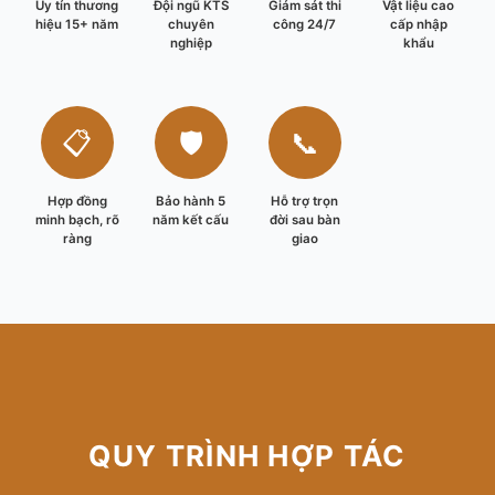
Uy tín thương
Đội ngũ KTS
Giám sát thi
Vật liệu cao
hiệu 15+ năm
chuyên
công 24/7
cấp nhập
nghiệp
khẩu
📋
🛡️
📞
Hợp đồng
Bảo hành 5
Hỗ trợ trọn
minh bạch, rõ
năm kết cấu
đời sau bàn
ràng
giao
QUY TRÌNH HỢP TÁC