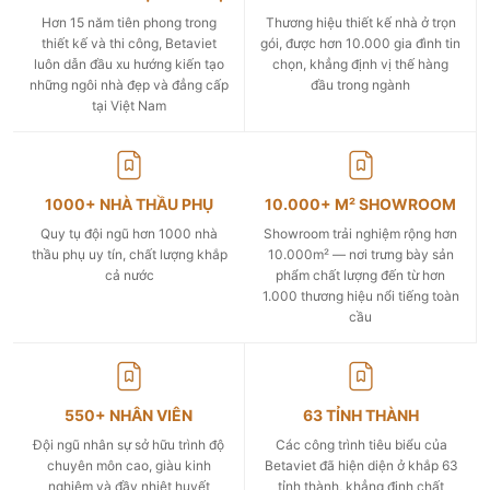
Hơn 15 năm tiên phong trong
Thương hiệu thiết kế nhà ở trọn
thiết kế và thi công, Betaviet
gói, được hơn 10.000 gia đình tin
luôn dẫn đầu xu hướng kiến tạo
chọn, khẳng định vị thế hàng
những ngôi nhà đẹp và đẳng cấp
đầu trong ngành
tại Việt Nam
1000+ NHÀ THẦU PHỤ
10.000+ M² SHOWROOM
Quy tụ đội ngũ hơn 1000 nhà
Showroom trải nghiệm rộng hơn
thầu phụ uy tín, chất lượng khắp
10.000m² — nơi trưng bày sản
cả nước
phẩm chất lượng đến từ hơn
1.000 thương hiệu nổi tiếng toàn
cầu
550+ NHÂN VIÊN
63 TỈNH THÀNH
Đội ngũ nhân sự sở hữu trình độ
Các công trình tiêu biểu của
chuyên môn cao, giàu kinh
Betaviet đã hiện diện ở khắp 63
nghiệm và đầy nhiệt huyết
tỉnh thành, khẳng định chất