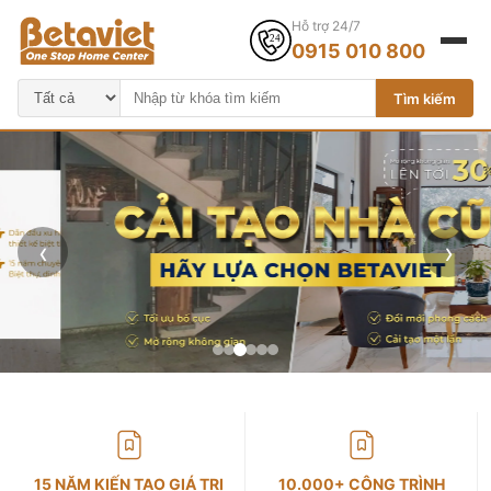
Hỗ trợ 24/7
0915 010 800
Tìm kiếm
‹
›
15 NĂM KIẾN TẠO GIÁ TRỊ
10.000+ CÔNG TRÌNH