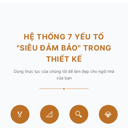
HỆ THỐNG 7 YẾU TỐ
"SIÊU ĐẢM BẢO" TRONG
THIẾT KẾ
Dùng thực lực của chúng tôi để làm đẹp cho ngôi nhà
của bạn
✦
🏅
📐
🔍
💎