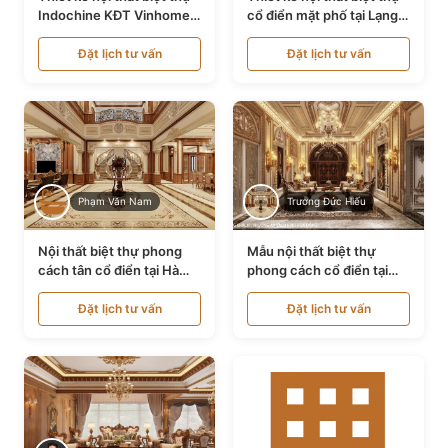
Indochine KĐT Vinhomes
cổ điển mặt phố tại Lạng
Ocean Park NT24600
Sơn NT24534
Đặt lịch tư vấn
Đặt lịch tư vấn
Phạm Văn Nam
Trương Đức Hiếu
Nội thất biệt thự phong
Mẫu nội thất biệt thự
cách tân cổ điển tại Hà
phong cách cổ điển tại
Nội NT24405
Bình Dương NT24532
Đặt lịch tư vấn
Đặt lịch tư vấn