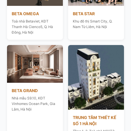
BETA OMEGA
BETA STAR
Toà nhà Betaviet, KĐT
Khu đô thị Smart City, Q.
Thanh Hà Cienco5, Q. Hà
Nam Từ Liêm, Hà Nội
Đông, Hà Nội
BETA GRAND
Nhà mẫu S9.10, KĐT
Vinhomes Ocean Park, Gia
Lâm, Hà Nội
TRUNG TÂM THIẾT KẾ
SỐ 1 HÀ NỘI