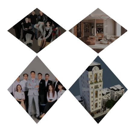
HÀ NỘI
TP. HỒ CHÍ MINH
THANH HÓA
PHÚ THỌ