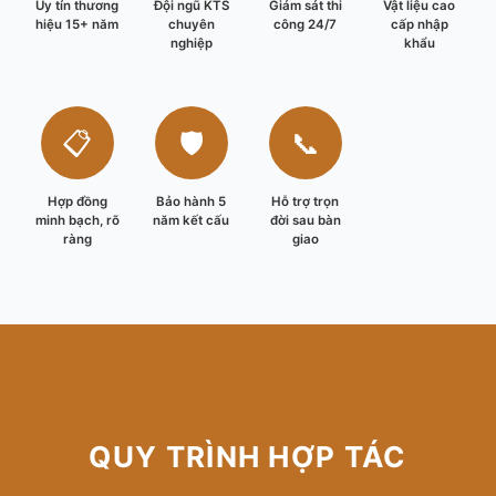
Uy tín thương
Đội ngũ KTS
Giám sát thi
Vật liệu cao
hiệu 15+ năm
chuyên
công 24/7
cấp nhập
nghiệp
khẩu
📋
🛡️
📞
Hợp đồng
Bảo hành 5
Hỗ trợ trọn
minh bạch, rõ
năm kết cấu
đời sau bàn
ràng
giao
QUY TRÌNH HỢP TÁC