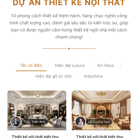
DỰ ÁN THIẾT KẾ NỘI THẤT
diện tích và thẩm mỹ
Xem chi tiết
Xem chi tiết
10 phong cách thiết kế thịnh hành, hàng chục nghìn công
trình chất lượng cao, đánh giá sâu sắc từ kiến trúc sư, giúp
bạn có được nguồn cảm hứng thiết kế ngôi nhà một cách
nhanh chóng!
✦
Tân cổ điển
/
Hiện đại Luxury
/
Art Deco
/
Hiện đại gỗ óc chó
/
Indochine
Trần Tuấn Anh
Lê Quang Huy
Thiết kế nội thất biệt thự
Thiết kế nội thất biệt thự