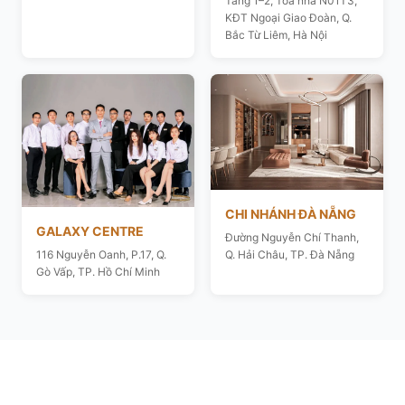
Tầng 1–2, Toà nhà N01T3,
KĐT Ngoại Giao Đoàn, Q.
Bắc Từ Liêm, Hà Nội
CHI NHÁNH ĐÀ NẴNG
GALAXY CENTRE
Đường Nguyễn Chí Thanh,
116 Nguyễn Oanh, P.17, Q.
Q. Hải Châu, TP. Đà Nẵng
Gò Vấp, TP. Hồ Chí Minh