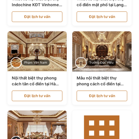
Indochine KĐT Vinhomes
cổ điển mặt phố tại Lạng
Ocean Park NT24600
Sơn NT24534
Đặt lịch tư vấn
Đặt lịch tư vấn
Phạm Văn Nam
Trương Đức Hiếu
Nội thất biệt thự phong
Mẫu nội thất biệt thự
cách tân cổ điển tại Hà
phong cách cổ điển tại
Nội NT24405
Bình Dương NT24532
Đặt lịch tư vấn
Đặt lịch tư vấn