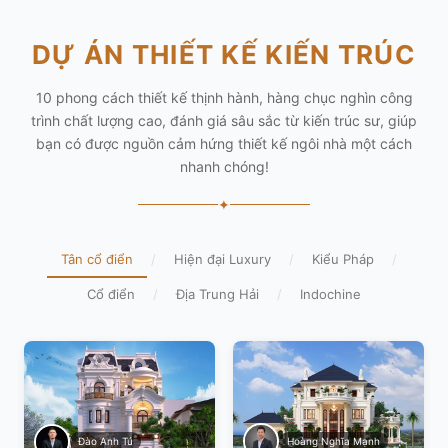
DỰ ÁN THIẾT KẾ KIẾN TRÚC
10 phong cách thiết kế thịnh hành, hàng chục nghìn công
trình chất lượng cao, đánh giá sâu sắc từ kiến trúc sư, giúp
bạn có được nguồn cảm hứng thiết kế ngôi nhà một cách
nhanh chóng!
✦
Tân cổ điển
/
Hiện đại Luxury
/
Kiểu Pháp
/
Cổ điển
/
Địa Trung Hải
/
Indochine
Hoàng Nghĩa Mạnh
Đào Anh Tú