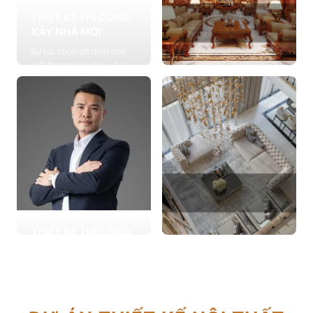
THIẾT KẾ THI CÔNG
XÂY NHÀ MỚI
Sự lựa chọn tốt nhất cho
giới thượng lưu giàu có và
đẳng cấp, cung cấp các
THIẾT KẾ THI CÔNG
giải pháp thiết kế chuyên
NỘI THẤT
sâu
Cung cấp các giải pháp
Xem chi tiết
theo phong cách sống với
thiết kế nội thất thông minh
mang tính thẩm mỹ cao
Xem chi tiết
THIẾT KẾ THI CÔNG
CẢI TẠO NHÀ CŨ
THIẾT KẾ THI CÔNG
Hơn 2.000 dự án cải tạo
CĂN HỘ CHUNG CƯ
nhà ở được triển khai trong
Giải pháp tối ưu cho không
tổng công trình 10.000 sự
gian sống hiện đại, tối ưu
lựa chọn từ các gia đình