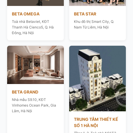
BETA OMEGA
BETA STAR
Toà nhà Betaviet, KĐT
Khu đô thị Smart City, Q.
Thanh Hà Cienco5, Q. Hà
Nam Từ Liêm, Hà Nội
Đông, Hà Nội
BETA GRAND
Nhà mẫu S9.10, KĐT
Vinhomes Ocean Park, Gia
Lâm, Hà Nội
TRUNG TÂM THIẾT KẾ
SỐ 1 HÀ NỘI