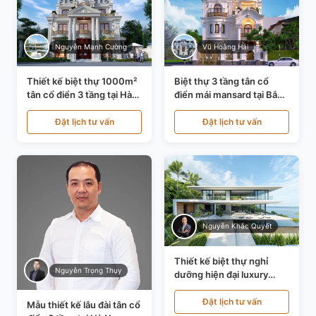
Nguyễn Mạnh Cường
Vũ Hoàng Hải
Thiết kế biệt thự 1000m²
Biệt thự 3 tầng tân cổ
tân cổ điển 3 tầng tại Hà
điển mái mansard tại Bắc
Nội KT21010
Ninh KT21198
Đặt lịch tư vấn
Đặt lịch tư vấn
Nguyễn Khắc Quyết
Thiết kế biệt thự nghỉ
Nguyễn Trọng Thụy
dưỡng hiện đại luxury
700m² tại Đà Nẵng
KT24616
Đặt lịch tư vấn
Mẫu thiết kế lâu đài tân cổ