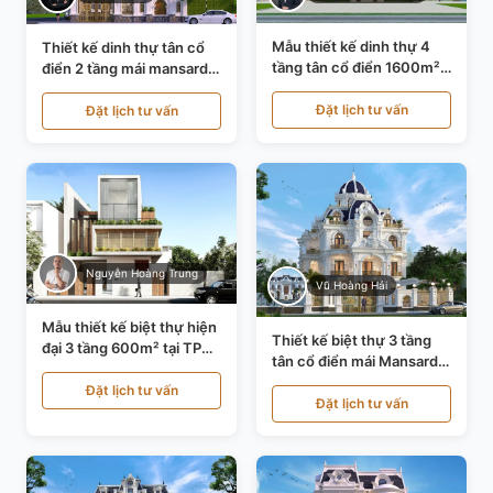
Mẫu thiết kế dinh thự 4
Thiết kế dinh thự tân cổ
tầng tân cổ điển 1600m²
điển 2 tầng mái mansard
tại Thanh Hóa KT20071
tại Bắc Ninh KT20084
Đặt lịch tư vấn
Đặt lịch tư vấn
Nguyễn Hoàng Trung
Vũ Hoàng Hải
Mẫu thiết kế biệt thự hiện
Thiết kế biệt thự 3 tầng
đại 3 tầng 600m² tại TP
tân cổ điển mái Mansard
Hồ Chí Minh KT24602
tại Thanh Hóa KT23104
Đặt lịch tư vấn
Đặt lịch tư vấn