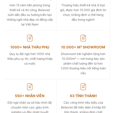
Hơn 15 năm tiên phong trong
Thương hiệu thiết kế nhà ở trọn
thiết kế và thi công, Betaviet
gói, được hơn 10.000 gia đình tin
luôn dẫn đầu xu hướng kiến tạo
chọn, khẳng định vị thế hàng
những ngôi nhà đẹp và đẳng cấp
đầu trong ngành
tại Việt Nam
1000+ NHÀ THẦU PHỤ
10.000+ M² SHOWROOM
Quy tụ đội ngũ hơn 1000 nhà
Showroom trải nghiệm rộng hơn
thầu phụ uy tín, chất lượng khắp
10.000m² — nơi trưng bày sản
cả nước
phẩm chất lượng đến từ hơn
1.000 thương hiệu nổi tiếng toàn
cầu
550+ NHÂN VIÊN
63 TỈNH THÀNH
Đội ngũ nhân sự sở hữu trình độ
Các công trình tiêu biểu của
chuyên môn cao, giàu kinh
Betaviet đã hiện diện ở khắp 63
nghiệm và đầy nhiệt huyết
tỉnh thành, khẳng định chất