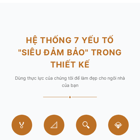
HỆ THỐNG 7 YẾU TỐ
"SIÊU ĐẢM BẢO" TRONG
THIẾT KẾ
Dùng thực lực của chúng tôi để làm đẹp cho ngôi nhà
của bạn
✦
🏅
📐
🔍
💎