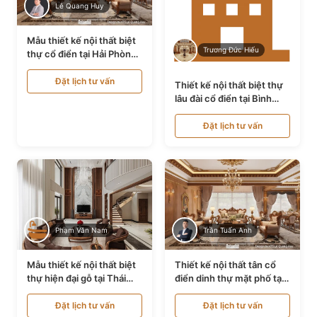
Lê Quang Huy
Mẫu thiết kế nội thất biệt
Trương Đức Hiếu
thự cổ điển tại Hải Phòng
NT24535
Đặt lịch tư vấn
Thiết kế nội thất biệt thự
lâu đài cổ điển tại Bình
Thuận NT21128
Đặt lịch tư vấn
Phạm Văn Nam
Trần Tuấn Anh
Mẫu thiết kế nội thất biệt
Thiết kế nội thất tân cổ
thự hiện đại gỗ tại Thái
điển dinh thự mặt phố tại
Bình NT9188719
Quảng Ninh NT24531
Đặt lịch tư vấn
Đặt lịch tư vấn