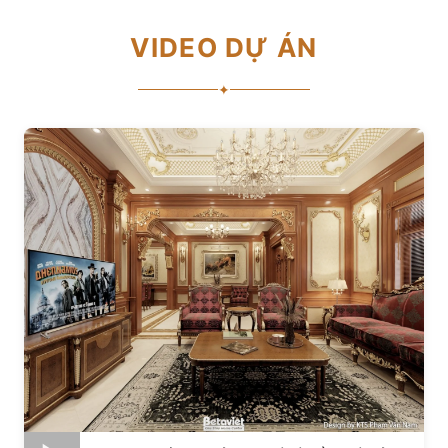
VIDEO DỰ ÁN
✦