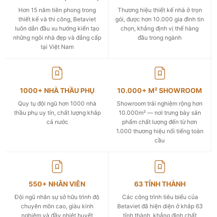
Hơn 15 năm tiên phong trong
Thương hiệu thiết kế nhà ở trọn
thiết kế và thi công, Betaviet
gói, được hơn 10.000 gia đình tin
luôn dẫn đầu xu hướng kiến tạo
chọn, khẳng định vị thế hàng
những ngôi nhà đẹp và đẳng cấp
đầu trong ngành
tại Việt Nam
1000+ NHÀ THẦU PHỤ
10.000+ M² SHOWROOM
Quy tụ đội ngũ hơn 1000 nhà
Showroom trải nghiệm rộng hơn
thầu phụ uy tín, chất lượng khắp
10.000m² — nơi trưng bày sản
cả nước
phẩm chất lượng đến từ hơn
1.000 thương hiệu nổi tiếng toàn
cầu
550+ NHÂN VIÊN
63 TỈNH THÀNH
Đội ngũ nhân sự sở hữu trình độ
Các công trình tiêu biểu của
chuyên môn cao, giàu kinh
Betaviet đã hiện diện ở khắp 63
nghiệm và đầy nhiệt huyết
tỉnh thành, khẳng định chất