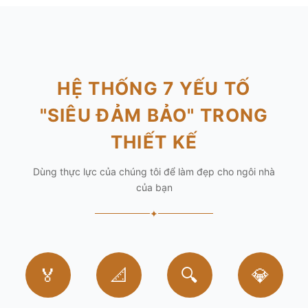
HỆ THỐNG 7 YẾU TỐ
"SIÊU ĐẢM BẢO" TRONG
THIẾT KẾ
Dùng thực lực của chúng tôi để làm đẹp cho ngôi nhà
của bạn
✦
🏅
📐
🔍
💎