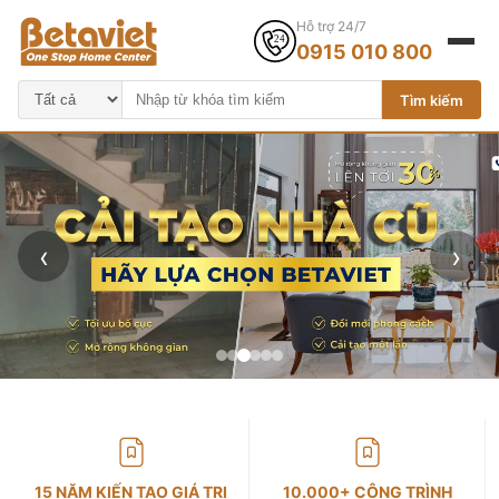
Hỗ trợ 24/7
0915 010 800
Tìm kiếm
‹
›
15 NĂM KIẾN TẠO GIÁ TRỊ
10.000+ CÔNG TRÌNH