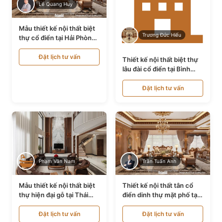
Lê Quang Huy
Mẫu thiết kế nội thất biệt
Trương Đức Hiếu
thự cổ điển tại Hải Phòng
NT24535
Đặt lịch tư vấn
Thiết kế nội thất biệt thự
lâu đài cổ điển tại Bình
Thuận NT21128
Đặt lịch tư vấn
Phạm Văn Nam
Trần Tuấn Anh
Mẫu thiết kế nội thất biệt
Thiết kế nội thất tân cổ
thự hiện đại gỗ tại Thái
điển dinh thự mặt phố tại
Bình NT9188719
Quảng Ninh NT24531
Đặt lịch tư vấn
Đặt lịch tư vấn