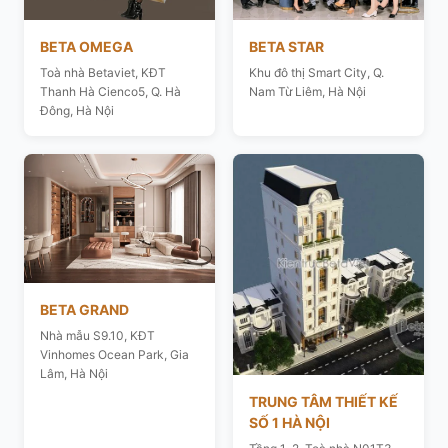
BETA OMEGA
BETA STAR
Toà nhà Betaviet, KĐT
Khu đô thị Smart City, Q.
Thanh Hà Cienco5, Q. Hà
Nam Từ Liêm, Hà Nội
Đông, Hà Nội
BETA GRAND
Nhà mẫu S9.10, KĐT
Vinhomes Ocean Park, Gia
Lâm, Hà Nội
TRUNG TÂM THIẾT KẾ
SỐ 1 HÀ NỘI