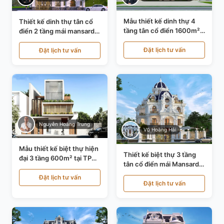
Mẫu thiết kế dinh thự 4
Thiết kế dinh thự tân cổ
tầng tân cổ điển 1600m²
điển 2 tầng mái mansard
tại Thanh Hóa KT20071
tại Bắc Ninh KT20084
Đặt lịch tư vấn
Đặt lịch tư vấn
Nguyễn Hoàng Trung
Vũ Hoàng Hải
Mẫu thiết kế biệt thự hiện
Thiết kế biệt thự 3 tầng
đại 3 tầng 600m² tại TP
tân cổ điển mái Mansard
Hồ Chí Minh KT24602
tại Thanh Hóa KT23104
Đặt lịch tư vấn
Đặt lịch tư vấn