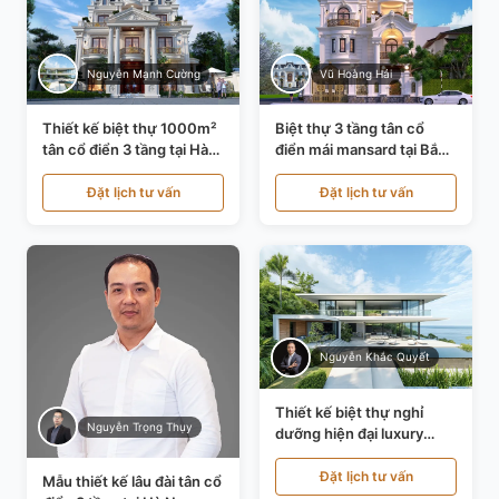
Nguyễn Mạnh Cường
Vũ Hoàng Hải
Thiết kế biệt thự 1000m²
Biệt thự 3 tầng tân cổ
tân cổ điển 3 tầng tại Hà
điển mái mansard tại Bắc
Nội KT21010
Ninh KT21198
Đặt lịch tư vấn
Đặt lịch tư vấn
Nguyễn Khắc Quyết
Thiết kế biệt thự nghỉ
Nguyễn Trọng Thụy
dưỡng hiện đại luxury
700m² tại Đà Nẵng
KT24616
Đặt lịch tư vấn
Mẫu thiết kế lâu đài tân cổ