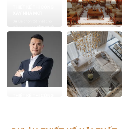
THIẾT KẾ THI CÔNG
XÂY NHÀ MỚI
Sự lựa chọn tốt nhất cho
giới thượng lưu giàu có và
đẳng cấp, cung cấp các
THIẾT KẾ THI CÔNG
giải pháp thiết kế chuyên
NỘI THẤT
sâu
Cung cấp các giải pháp
Xem chi tiết
theo phong cách sống với
thiết kế nội thất thông minh
mang tính thẩm mỹ cao
Xem chi tiết
THIẾT KẾ THI CÔNG
CẢI TẠO NHÀ CŨ
THIẾT KẾ THI CÔNG
Hơn 2.000 dự án cải tạo
CĂN HỘ CHUNG CƯ
nhà ở được triển khai trong
Giải pháp tối ưu cho không
tổng công trình 10.000 sự
gian sống hiện đại, tối ưu
lựa chọn từ các gia đình