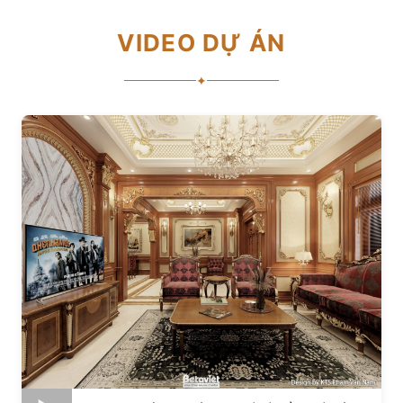
VIDEO DỰ ÁN
✦