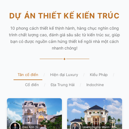
DỰ ÁN THIẾT KẾ KIẾN TRÚC
10 phong cách thiết kế thịnh hành, hàng chục nghìn công
trình chất lượng cao, đánh giá sâu sắc từ kiến trúc sư, giúp
bạn có được nguồn cảm hứng thiết kế ngôi nhà một cách
nhanh chóng!
✦
Tân cổ điển
/
Hiện đại Luxury
/
Kiểu Pháp
/
Cổ điển
/
Địa Trung Hải
/
Indochine
Hoàng Nghĩa Mạnh
Đào Anh Tú