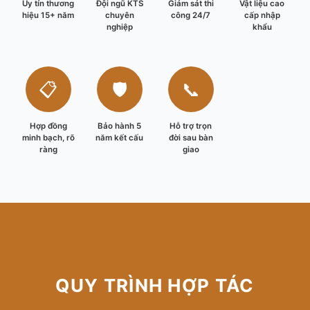
Uy tín thương
Đội ngũ KTS
Giám sát thi
Vật liệu cao
hiệu 15+ năm
chuyên
công 24/7
cấp nhập
nghiệp
khẩu
📋
🛡️
📞
Hợp đồng
Bảo hành 5
Hỗ trợ trọn
minh bạch, rõ
năm kết cấu
đời sau bàn
ràng
giao
QUY TRÌNH HỢP TÁC