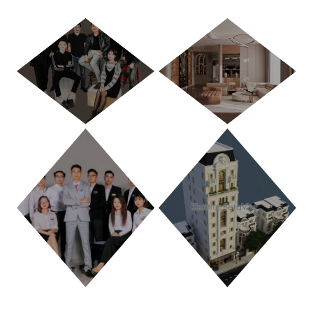
HÀ NỘI
TP. HỒ CHÍ MINH
THANH HÓA
PHÚ THỌ