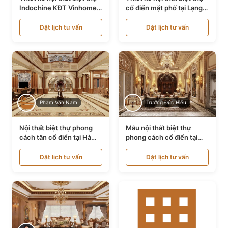
Indochine KĐT Vinhomes
cổ điển mặt phố tại Lạng
Ocean Park NT24600
Sơn NT24534
Đặt lịch tư vấn
Đặt lịch tư vấn
Phạm Văn Nam
Trương Đức Hiếu
Nội thất biệt thự phong
Mẫu nội thất biệt thự
cách tân cổ điển tại Hà
phong cách cổ điển tại
Nội NT24405
Bình Dương NT24532
Đặt lịch tư vấn
Đặt lịch tư vấn