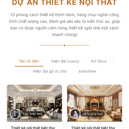
DỰ ÁN THIẾT KẾ NỘI THẤT
diện tích và thẩm mỹ
Xem chi tiết
Xem chi tiết
10 phong cách thiết kế thịnh hành, hàng chục nghìn công
trình chất lượng cao, đánh giá sâu sắc từ kiến trúc sư, giúp
bạn có được nguồn cảm hứng thiết kế ngôi nhà một cách
nhanh chóng!
✦
Tân cổ điển
/
Hiện đại Luxury
/
Art Deco
/
Hiện đại gỗ óc chó
/
Indochine
Trần Tuấn Anh
Lê Quang Huy
Thiết kế nội thất biệt thự
Thiết kế nội thất biệt thự