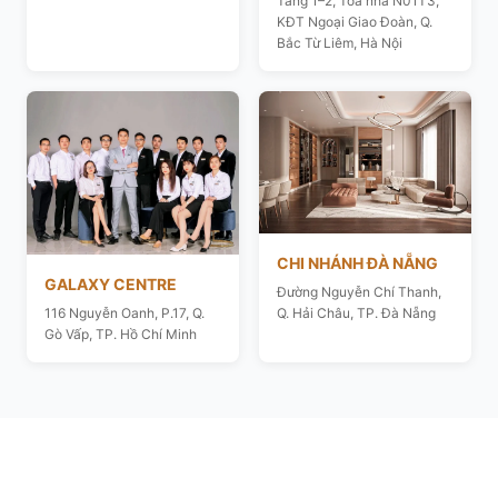
Tầng 1–2, Toà nhà N01T3,
KĐT Ngoại Giao Đoàn, Q.
Bắc Từ Liêm, Hà Nội
CHI NHÁNH ĐÀ NẴNG
GALAXY CENTRE
Đường Nguyễn Chí Thanh,
116 Nguyễn Oanh, P.17, Q.
Q. Hải Châu, TP. Đà Nẵng
Gò Vấp, TP. Hồ Chí Minh